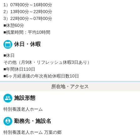
1）07時00分～16時00分
2）13時00分～22時00分
3）22時00分～07時00分
■休憩60分
■残業時間：平均10時間
calendar_today
休日・休暇
■休日
その他（月9休・リフレッシュ休暇3日あり）
■年間休日110日
■6ヶ月経過後の年次有給休暇日数10日
所在地・アクセス
people
施設形態
特別養護老人ホーム
person_pin
勤務先・施設名
特別養護老人ホーム 万葉の郷