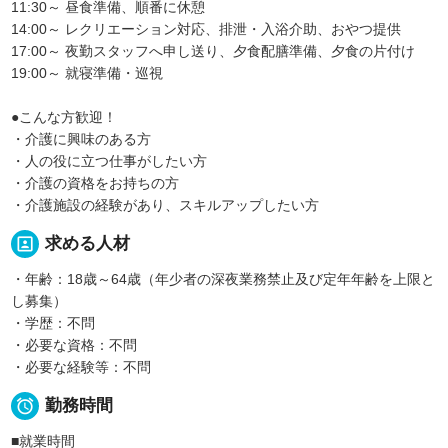
11:30～ 昼食準備、順番に休憩
14:00～ レクリエーション対応、排泄・入浴介助、おやつ提供
17:00～ 夜勤スタッフへ申し送り、夕食配膳準備、夕食の片付け
19:00～ 就寝準備・巡視
●こんな方歓迎！
・介護に興味のある方
・人の役に立つ仕事がしたい方
・介護の資格をお持ちの方
・介護施設の経験があり、スキルアップしたい方
portrait
求める人材
・年齢：18歳～64歳（年少者の深夜業務禁止及び定年年齢を上限と
し募集）
・学歴：不問
・必要な資格：不問
・必要な経験等：不問

勤務時間
■就業時間