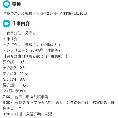
info
職種
特養での介護職員／月収例23万円／年間休日110日
label
仕事内容
・食事介助、見守り
・排泄介助
・入浴介助（機械による介助あり）
・レクリエーション指導（体操等）
【要介護度別利用者数（前年度実績）】
要介護1：0人
要介護2：0人
要介護3：11人
要介護4：8人
要介護5：10人
＜1日の流れ＞
7:00～ 起床、朝食配膳準備
8:30～ 夜勤スタッフからの申し送り、朝食の片付け、居室掃除、健
康チェック
9:30～ 排泄・入浴介助、洗濯