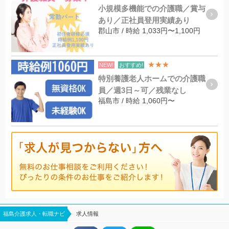
小規模多機能での介護職／賞与
あり／正社員登用実績あり
郡山市 / 時給 1,033円〜1,100円
★★★
NEW!
おすすめ!
特別養護老人ホームでの介護職
員／週3日～可／残業なし
福島市 / 時給 1,060円〜
福島介護求人・転職ナビ
求人情報