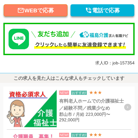


WEBで応募
電話で応募
求人ID：job-157354
この求人を見た人はこんな求人もチェックしています
★★★
NEW!
おすすめ!
有料老人ホームでの介護福祉士
／経験不問／残業少なめ
郡山市 / 月給 223,000円〜
292,000円
★★★
NEW!
おすすめ!