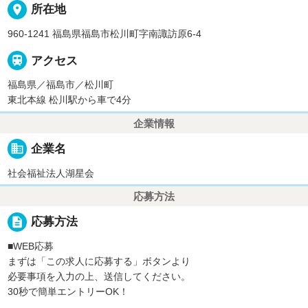
place
所在地
960-1241 福島県福島市松川町字南諏訪原6-4

アクセス
福島県／福島市／松川町
東北本線 松川駅から車で4分
企業情報
business
企業名
社会福祉法人湖星会
応募方法
description
応募方法
■WEB応募
まずは「この求人に応募する」ボタンより
必要事項を入力の上、送信してください。
30秒で簡単エントリーOK！