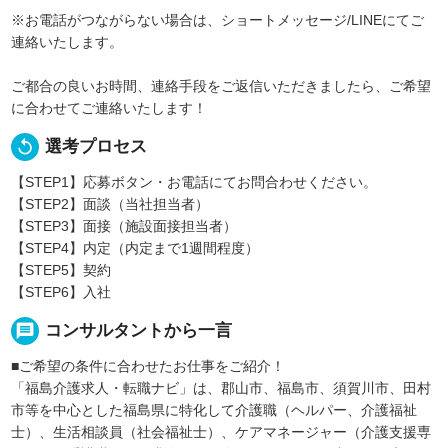
※お電話がつながらない場合は、ショートメッセージ/LINEにてご
連絡いたします。
ご都合の良いお時間、連絡手段をご返信いただきましたら、ご希望
に合わせてご連絡いたします！
replay
選考プロセス
【STEP1】応募ボタン・お電話にてお問合わせください。
【STEP2】面談（当社担当者）
【STEP3】面接（施設面接担当者）
【STEP4】内定（内定まで1週間程度）
【STEP5】契約
【STEP6】入社
message
コンサルタントから一言
■ご希望の条件に合わせたお仕事をご紹介！
「福島介護求人・転職ナビ」は、郡山市、福島市、須賀川市、田村
市等を中心とした福島県に特化して介護職（ヘルパー、介護福祉
士）、生活相談員（社会福祉士）、ケアマネージャー（介護支援専