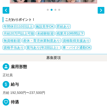


こだわりポイント！
年間休日110日以上
施設見学OK
昇給あり
月給20万円以上可能
未経験歓迎
残業月10時間以下
無資格歓迎
産休・育児休業制度あり
資格取得支援あり
資格手当あり
賞与あり(年2回以上）
車・バイク通勤OK
募集要項
person
雇用形態
正社員
attach_money
給与
月給 192,500円〜237,500円
favorite_border
待遇