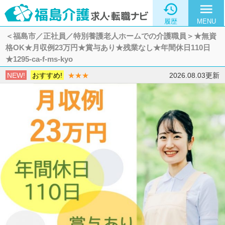

menu
履歴
MENU
＜福島市／正社員／特別養護老人ホームでの介護職員＞★無資
格OK★月収例23万円★賞与あり★残業なし★年間休日110日
★1295-ca-f-ms-kyo
NEW!
おすすめ!
★★★
2026.08.03更新