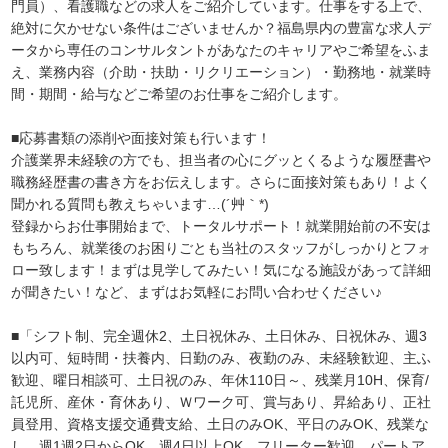
門員）、看護職などの求人をご紹介しています。仕事をする上で、
絶対に欠かせない条件はございませんか？福島県内の豊富な求人デ
ータから専任のコンサルタントがあなたのキャリアやご希望をふま
え、業務内容（介助・扶助・リクリエーション）・勤務地・就業時
間・期間・給与などご希望のお仕事をご紹介します。
■応募書類の添削や面接対策も行います！
介護業界未経験の方でも、担当者の心にグッとくるような履歴書や
職務経歴書の書き方をお伝えします。さらに面接対策もあり！よく
聞かれる質問も教えちゃいます…(´艸｀*)
登録からお仕事開始まで、トータルサポート！就業開始前の不安は
もちろん、就業後のお困りごとも当社のスタッフがしっかりとフォ
ロー致します！まずは見学してみたい！気になる施設があって詳細
が聞きたい！など、まずはお気軽にお問い合わせください♪
■「シフト制、完全週休2、土日祝休み、土日休み、日祝休み、週3
以内可、短時間・扶養内、日勤のみ、夜勤のみ、未経験歓迎、主ふ
歓迎、曜日相談可、土日祝のみ、年休110日～、残業月10H、保育/
託児所、産休・育休あり、Ｗワーク可、賞与あり、昇給あり、正社
員登用、資格支援交通費支給、土日のみOK、平日のみOK、残業な
し、週1週2日からOK、週4日以上OK、フリーター歓迎、パートア