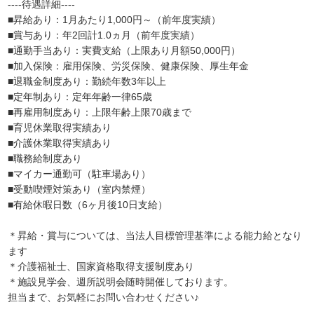
----待遇詳細----
■昇給あり：1月あたり1,000円～（前年度実績）
■賞与あり：年2回計1.0ヵ月（前年度実績）
■通勤手当あり：実費支給（上限あり月額50,000円）
■加入保険：雇用保険、労災保険、健康保険、厚生年金
■退職金制度あり：勤続年数3年以上
■定年制あり：定年年齢一律65歳
■再雇用制度あり：上限年齢上限70歳まで
■育児休業取得実績あり
■介護休業取得実績あり
■職務給制度あり
■マイカー通勤可（駐車場あり）
■受動喫煙対策あり（室内禁煙）
■有給休暇日数（6ヶ月後10日支給）
＊昇給・賞与については、当法人目標管理基準による能力給となり
ます
＊介護福祉士、国家資格取得支援制度あり
＊施設見学会、週所説明会随時開催しております。
担当まで、お気軽にお問い合わせください♪