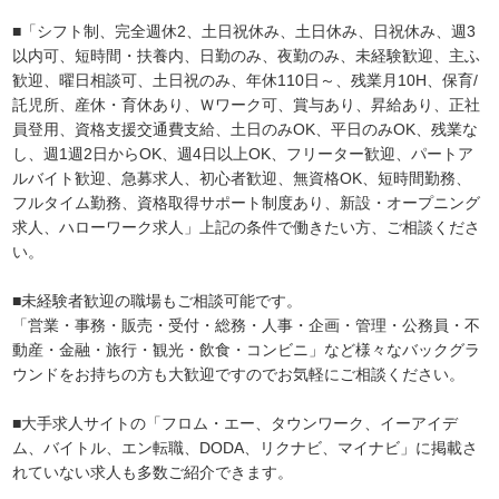
■「シフト制、完全週休2、土日祝休み、土日休み、日祝休み、週3
以内可、短時間・扶養内、日勤のみ、夜勤のみ、未経験歓迎、主ふ
歓迎、曜日相談可、土日祝のみ、年休110日～、残業月10H、保育/
託児所、産休・育休あり、Ｗワーク可、賞与あり、昇給あり、正社
員登用、資格支援交通費支給、土日のみOK、平日のみOK、残業な
し、週1週2日からOK、週4日以上OK、フリーター歓迎、パートア
ルバイト歓迎、急募求人、初心者歓迎、無資格OK、短時間勤務、
フルタイム勤務、資格取得サポート制度あり、新設・オープニング
求人、ハローワーク求人」上記の条件で働きたい方、ご相談くださ
い。
■未経験者歓迎の職場もご相談可能です。
「営業・事務・販売・受付・総務・人事・企画・管理・公務員・不
動産・金融・旅行・観光・飲食・コンビニ」など様々なバックグラ
ウンドをお持ちの方も大歓迎ですのでお気軽にご相談ください。
■大手求人サイトの「フロム・エー、タウンワーク、イーアイデ
ム、バイトル、エン転職、DODA、リクナビ、マイナビ」に掲載さ
れていない求人も多数ご紹介できます。