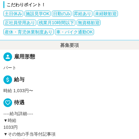
こだわりポイント！
土日休み
施設見学OK
日勤のみ
昇給あり
未経験歓迎
正社員登用あり
残業月10時間以下
無資格歓迎
産休・育児休業制度あり
車・バイク通勤OK
募集要項
person
雇用形態
パート
attach_money
給与
時給 1,033円〜
favorite_border
待遇
----給与詳細----
▼時給
1033円
▼その他の手当等付記事項