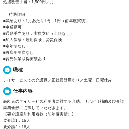
処遇改善手当：1,500円／月
----待遇詳細----
■昇給あり：1月あたり1円～1円（前年度実績）
■車通勤可
■通勤手当あり：実費支給（上限なし）
■加入保険：雇用保険，労災保険
■定年制なし
■再雇用制度なし
■育児休業取得実績あり
info
職種
デイサービスでの介護職／正社員登用あり／土曜・日曜休み
label
仕事内容
高齢者のデイサービス利用者に対する介助、リハビリ補助及び介護
業務全般に従事していただきます。
【要介護度別利用者数（前年度実績）】
要介護1：15人
要介護2：18人