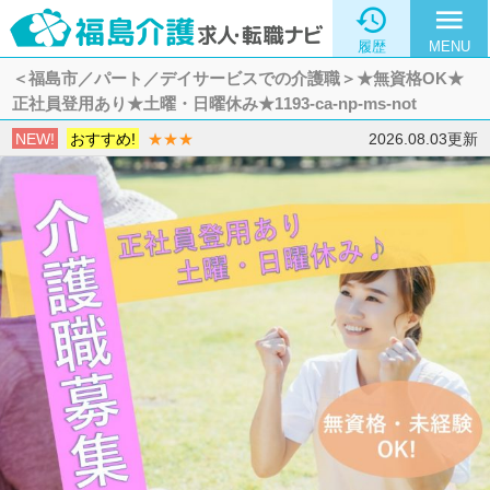

menu
履歴
MENU
＜福島市／パート／デイサービスでの介護職＞★無資格OK★
正社員登用あり★土曜・日曜休み★1193-ca-np-ms-not
NEW!
おすすめ!
★★★
2026.08.03更新