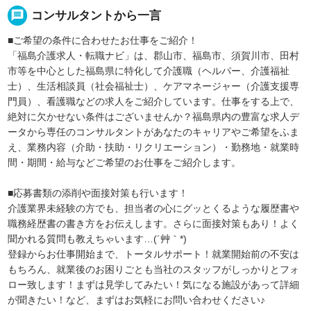
message
コンサルタントから一言
■ご希望の条件に合わせたお仕事をご紹介！
「福島介護求人・転職ナビ」は、郡山市、福島市、須賀川市、田村
市等を中心とした福島県に特化して介護職（ヘルパー、介護福祉
士）、生活相談員（社会福祉士）、ケアマネージャー（介護支援専
門員）、看護職などの求人をご紹介しています。仕事をする上で、
絶対に欠かせない条件はございませんか？福島県内の豊富な求人デ
ータから専任のコンサルタントがあなたのキャリアやご希望をふま
え、業務内容（介助・扶助・リクリエーション）・勤務地・就業時
間・期間・給与などご希望のお仕事をご紹介します。
■応募書類の添削や面接対策も行います！
介護業界未経験の方でも、担当者の心にグッとくるような履歴書や
職務経歴書の書き方をお伝えします。さらに面接対策もあり！よく
聞かれる質問も教えちゃいます…(´艸｀*)
登録からお仕事開始まで、トータルサポート！就業開始前の不安は
もちろん、就業後のお困りごとも当社のスタッフがしっかりとフォ
ロー致します！まずは見学してみたい！気になる施設があって詳細
が聞きたい！など、まずはお気軽にお問い合わせください♪