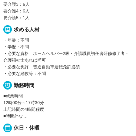
要介護3：6人
要介護4：6人
要介護5：1人
portrait
求める人材
・年齢：不問
・学歴：不問
・必要な資格：ホームヘルパー2級・介護職員初任者研修修了者・
介護福祉士あれば尚可
・必要な免許：普通自動車運転免許必須
・必要な経験等：不問

勤務時間
■就業時間
12時00分～17時30分
上記時間の4時間程度
■時間外なし
calendar_today
休日・休暇