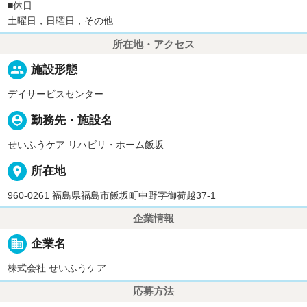
■休日
土曜日，日曜日，その他
所在地・アクセス
people
施設形態
デイサービスセンター
person_pin
勤務先・施設名
せいふうケア リハビリ・ホーム飯坂
place
所在地
960-0261 福島県福島市飯坂町中野字御荷越37-1
企業情報
business
企業名
株式会社 せいふうケア
応募方法