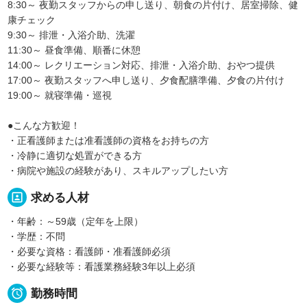
8:30～ 夜勤スタッフからの申し送り、朝食の片付け、居室掃除、健
康チェック
9:30～ 排泄・入浴介助、洗濯
11:30～ 昼食準備、順番に休憩
14:00～ レクリエーション対応、排泄・入浴介助、おやつ提供
17:00～ 夜勤スタッフへ申し送り、夕食配膳準備、夕食の片付け
19:00～ 就寝準備・巡視
●こんな方歓迎！
・正看護師または准看護師の資格をお持ちの方
・冷静に適切な処置ができる方
・病院や施設の経験があり、スキルアップしたい方
portrait
求める人材
・年齢：～59歳（定年を上限）
・学歴：不問
・必要な資格：看護師・准看護師必須
・必要な経験等：看護業務経験3年以上必須

勤務時間