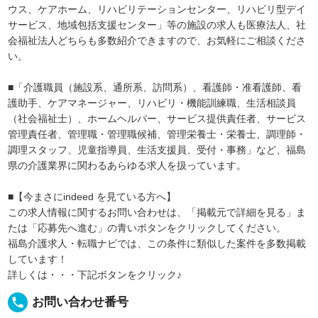
ウス、ケアホーム、リハビリテーションセンター、リハビリ型デイ
サービス、地域包括支援センター」等の施設の求人も医療法人、社
会福祉法人どちらも多数紹介できますので、お気軽にご相談くださ
い。
■「介護職員（施設系、通所系、訪問系）、看護師・准看護師、看
護助手、ケアマネージャー、リハビリ・機能訓練職、生活相談員
（社会福祉士）、ホームヘルパー、サービス提供責任者、サービス
管理責任者、管理職・管理職候補、管理栄養士・栄養士、調理師・
調理スタッフ、児童指導員、生活支援員、受付・事務」など、福島
県の介護業界に関わるあらゆる求人を扱っています。
■【今まさにindeed を見ている方へ】
この求人情報に関するお問い合わせは、「掲載元で詳細を見る」ま
たは「応募先へ進む」の青いボタンをクリックしてください。
福島介護求人・転職ナビでは、この条件に類似した案件を多数掲載
しています！
詳しくは・・・下記ボタンをクリック♪
local_phone
お問い合わせ番号