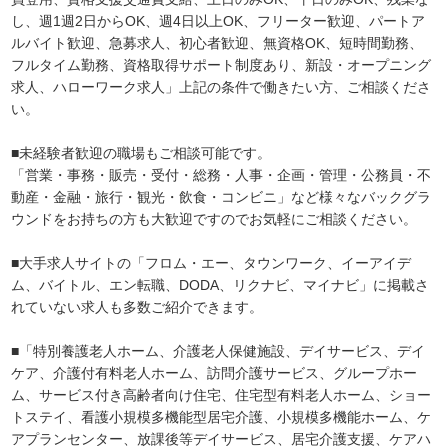
し、週1週2日からOK、週4日以上OK、フリーター歓迎、パートア
ルバイト歓迎、急募求人、初心者歓迎、無資格OK、短時間勤務、
フルタイム勤務、資格取得サポート制度あり、新設・オープニング
求人、ハローワーク求人」上記の条件で働きたい方、ご相談くださ
い。
■未経験者歓迎の職場もご相談可能です。
「営業・事務・販売・受付・総務・人事・企画・管理・公務員・不
動産・金融・旅行・観光・飲食・コンビニ」など様々なバックグラ
ウンドをお持ちの方も大歓迎ですのでお気軽にご相談ください。
■大手求人サイトの「フロム・エー、タウンワーク、イーアイデ
ム、バイトル、エン転職、DODA、リクナビ、マイナビ」に掲載さ
れていない求人も多数ご紹介できます。
■「特別養護老人ホーム、介護老人保健施設、デイサービス、デイ
ケア、介護付有料老人ホーム、訪問介護サービス、グループホー
ム、サービス付き高齢者向け住宅、住宅型有料老人ホーム、ショー
トステイ、看護小規模多機能型居宅介護、小規模多機能ホーム、ケ
アプランセンター、放課後等デイサービス、居宅介護支援、ケアハ