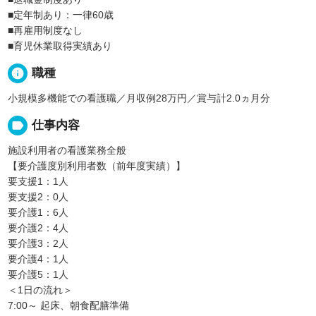
■定年制あり：一律60歳
■再雇用制度なし
■育児休業取得実績あり
info
職種
小規模多機能での看護職／月収例28万円／賞与計2.0ヵ月分
label
仕事内容
施設利用者の看護業務全般
【要介護度別利用者数（前年度実績）】
要支援1：1人
要支援2：0人
要介護1：6人
要介護2：4人
要介護3：2人
要介護4：1人
要介護5：1人
＜1日の流れ＞
7:00～ 起床、朝食配膳準備