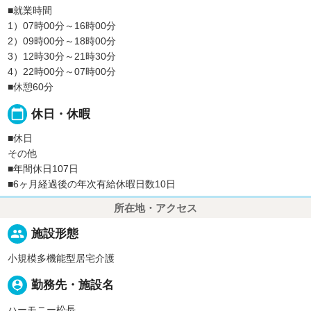
■就業時間
1）07時00分～16時00分
2）09時00分～18時00分
3）12時30分～21時30分
4）22時00分～07時00分
■休憩60分
calendar_today
休日・休暇
■休日
その他
■年間休日107日
■6ヶ月経過後の年次有給休暇日数10日
所在地・アクセス
people
施設形態
小規模多機能型居宅介護
person_pin
勤務先・施設名
ハーモニー松長