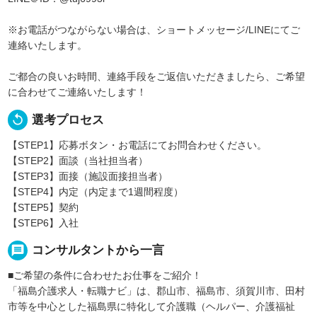
※お電話がつながらない場合は、ショートメッセージ/LINEにてご
連絡いたします。
ご都合の良いお時間、連絡手段をご返信いただきましたら、ご希望
に合わせてご連絡いたします！
replay
選考プロセス
【STEP1】応募ボタン・お電話にてお問合わせください。
【STEP2】面談（当社担当者）
【STEP3】面接（施設面接担当者）
【STEP4】内定（内定まで1週間程度）
【STEP5】契約
【STEP6】入社
message
コンサルタントから一言
■ご希望の条件に合わせたお仕事をご紹介！
「福島介護求人・転職ナビ」は、郡山市、福島市、須賀川市、田村
市等を中心とした福島県に特化して介護職（ヘルパー、介護福祉