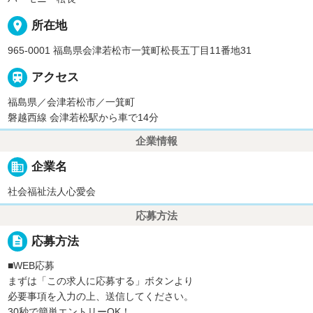
place
所在地
965-0001 福島県会津若松市一箕町松長五丁目11番地31

アクセス
福島県／会津若松市／一箕町
磐越西線 会津若松駅から車で14分
企業情報
business
企業名
社会福祉法人心愛会
応募方法
description
応募方法
■WEB応募
まずは「この求人に応募する」ボタンより
必要事項を入力の上、送信してください。
30秒で簡単エントリーOK！