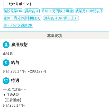
こだわりポイント！
施設見学OK
昇給あり
月給20万円以上可能
残業月10時間以下
産休・育児休業制度あり
賞与あり(年2回以上）
車・バイク通勤OK
募集要項
person
雇用形態
正社員
attach_money
給与
月給 238,177円〜288,177円
favorite_border
待遇
----給与詳細----
▼月給内訳
【正看護師】
月給288,177円