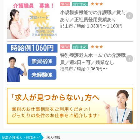
★★★
NEW!
おすすめ!
小規模多機能での介護職／賞与
あり／正社員登用実績あり
郡山市 / 時給 1,033円〜1,100円
★★★
NEW!
おすすめ!
特別養護老人ホームでの介護職
員／週3日～可／残業なし
福島市 / 時給 1,060円〜
福島介護求人・転職ナビ
求人情報