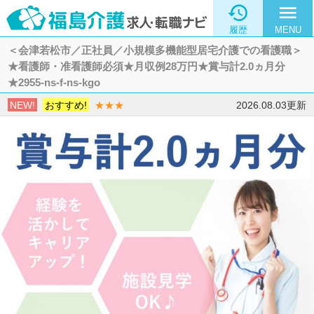

menu
履歴
MENU
＜会津若松市／正社員／小規模多機能型居宅介護での看護職＞
★看護師・准看護師必須★月収例28万円★賞与計2.0ヵ月分
★2955-ns-f-ns-kgo
NEW!
おすすめ!
★★★
2026.08.03更新