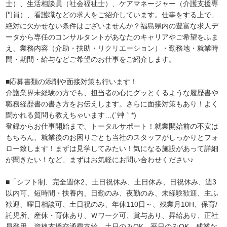
士）、生活相談員（社会福祉士）、ケアマネージャー（介護支援専
門員）、看護職などの求人をご紹介しています。仕事をする上で、
絶対に欠かせない条件はございませんか？福島県内の豊富な求人デ
ータから専任のコンサルタントがあなたのキャリアやご希望をふま
え、業務内容（介助・扶助・リクリエーション）・勤務地・就業時
間・期間・給与などご希望のお仕事をご紹介します。
■応募書類の添削や面接対策も行います！
介護業界未経験の方でも、担当者の心にグッとくるような履歴書や
職務経歴書の書き方をお伝えします。さらに面接対策もあり！よく
聞かれる質問も教えちゃいます…(´艸｀*)
登録からお仕事開始まで、トータルサポート！就業開始前の不安は
もちろん、就業後のお困りごとも当社のスタッフがしっかりとフォ
ロー致します！まずは見学してみたい！気になる施設があって詳細
が聞きたい！など、まずはお気軽にお問い合わせください♪
■「シフト制、完全週休2、土日祝休み、土日休み、日祝休み、週3
以内可、短時間・扶養内、日勤のみ、夜勤のみ、未経験歓迎、主ふ
歓迎、曜日相談可、土日祝のみ、年休110日～、残業月10H、保育/
託児所、産休・育休あり、Ｗワーク可、賞与あり、昇給あり、正社
員登用、資格支援交通費支給、土日のみOK、平日のみOK、残業な