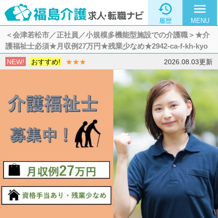

menu
履歴
MENU
＜会津若松市／正社員／小規模多機能型施設での介護職＞★介
護福祉士必須★月収例27万円★残業少なめ★2942-ca-f-kh-kyo
NEW!
おすすめ!
★★★
2026.08.03更新