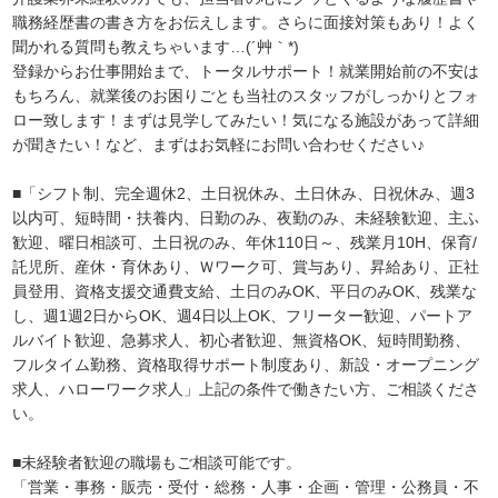
職務経歴書の書き方をお伝えします。さらに面接対策もあり！よく
聞かれる質問も教えちゃいます…(´艸｀*)
登録からお仕事開始まで、トータルサポート！就業開始前の不安は
もちろん、就業後のお困りごとも当社のスタッフがしっかりとフォ
ロー致します！まずは見学してみたい！気になる施設があって詳細
が聞きたい！など、まずはお気軽にお問い合わせください♪
■「シフト制、完全週休2、土日祝休み、土日休み、日祝休み、週3
以内可、短時間・扶養内、日勤のみ、夜勤のみ、未経験歓迎、主ふ
歓迎、曜日相談可、土日祝のみ、年休110日～、残業月10H、保育/
託児所、産休・育休あり、Ｗワーク可、賞与あり、昇給あり、正社
員登用、資格支援交通費支給、土日のみOK、平日のみOK、残業な
し、週1週2日からOK、週4日以上OK、フリーター歓迎、パートア
ルバイト歓迎、急募求人、初心者歓迎、無資格OK、短時間勤務、
フルタイム勤務、資格取得サポート制度あり、新設・オープニング
求人、ハローワーク求人」上記の条件で働きたい方、ご相談くださ
い。
■未経験者歓迎の職場もご相談可能です。
「営業・事務・販売・受付・総務・人事・企画・管理・公務員・不