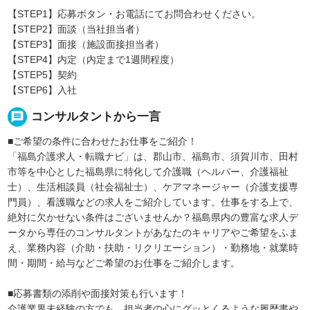
【STEP1】応募ボタン・お電話にてお問合わせください。
【STEP2】面談（当社担当者）
【STEP3】面接（施設面接担当者）
【STEP4】内定（内定まで1週間程度）
【STEP5】契約
【STEP6】入社
message
コンサルタントから一言
■ご希望の条件に合わせたお仕事をご紹介！
「福島介護求人・転職ナビ」は、郡山市、福島市、須賀川市、田村
市等を中心とした福島県に特化して介護職（ヘルパー、介護福祉
士）、生活相談員（社会福祉士）、ケアマネージャー（介護支援専
門員）、看護職などの求人をご紹介しています。仕事をする上で、
絶対に欠かせない条件はございませんか？福島県内の豊富な求人デ
ータから専任のコンサルタントがあなたのキャリアやご希望をふま
え、業務内容（介助・扶助・リクリエーション）・勤務地・就業時
間・期間・給与などご希望のお仕事をご紹介します。
■応募書類の添削や面接対策も行います！
介護業界未経験の方でも、担当者の心にグッとくるような履歴書や