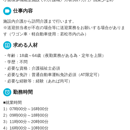
label
仕事内容
施設内介護から訪問介護まで行います。
※送迎担当者が不在の場合等に送迎業務をお願いする場合がありま
す（ワゴン車・軽自動車使用：若松市内のみ）
portrait
求める人材
・年齢：18歳～64歳（夜勤業務がある為・定年を上限）
・学歴：不問
・必要な資格：介護福祉士必須
・必要な免許：普通自動車運転免許必須（AT限定可）
・必要な経験等：経験（あれば尚可）

勤務時間
■就業時間
1）07時00分～16時00分
2）09時00分～18時00分
3）11時00分～20時00分
4）16時00分～10時00分