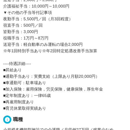
介護福祉手当：10,000円～10,000円
▼その他の手当等付記事項
夜勤手当：5,500円／回（月3回程度）
宿直手当：500円／回
皆勤手当：3,000円
役職手当：1万円～8万円
送迎手当：軽自動車のみ運転の場合2,000円
※年1回特別手当あり※年2回特定処遇改善手当加算
----待遇詳細----
■昇給あり
■通勤手当あり：実費支給（上限あり月額20,000円）
■車通勤可：駐車場あり
■加入保険：雇用保険，労災保険，健康保険，厚生年金
■定年制度あり：一律65歳
■再雇用制度あり
■育児休業取得実績あり
info
職種
小規模多機能型施設での介護職／月収例27万円／残業少なめ