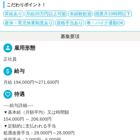
こだわりポイント！
昇給あり
月給20万円以上可能
未経験歓迎
残業月10時間以下
産休・育児休業制度あり
資格手当あり
車・バイク通勤OK
募集要項
person
雇用形態
正社員
attach_money
給与
月給 194,000円〜271,600円
favorite_border
待遇
----給与詳細----
▼基本給（月額平均）又は時間額
154,000円 ～ 206,600円
▼定額的に支払われる手当
処遇改善手当：28,000円～28,000円
送迎手当：2,000円～5,000円