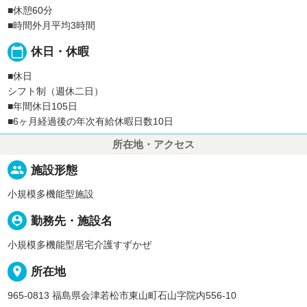
■休憩60分
■時間外月平均3時間
calendar_today
休日・休暇
■休日
シフト制（週休二日）
■年間休日105日
■6ヶ月経過後の年次有給休暇日数10日
所在地・アクセス
people
施設形態
小規模多機能型施設
person_pin
勤務先・施設名
小規模多機能型居宅介護すずかぜ
place
所在地
965-0813 福島県会津若松市東山町石山字院内556-10