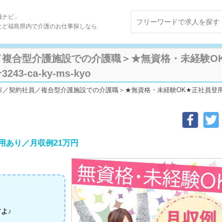
職ナビ」
など福島県内で介護のお仕事探しなら
複合型介護施設での介護職＞★無資格・未経験OK
3-ca-ky-ms-kyo
市／契約社員／複合型介護施設での介護職＞★無資格・未経験OK★正社員登用あり
用あり／月収例21万円
よ♪