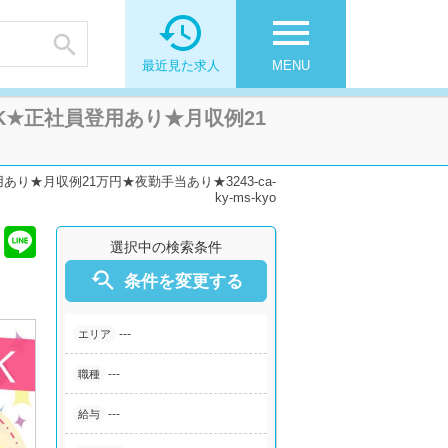

menu

最近見た求人
MENU
★正社員登用あり★月収例21
★月収例21万円★夜勤手当あり★3243-ca-
ky-ms-kyo
選択中の検索条件

条件を変更する
---
エリア
---
職種
---
給与