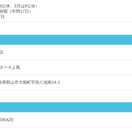
9公休、2月は8公休）
休暇（年間17日）
7日
設
ターそよ風
 福島県郡山市大槻町字弥八池南14-1
OKAZE