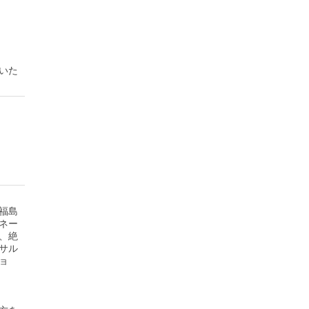
いた
福島
ネー
、絶
サル
ョ