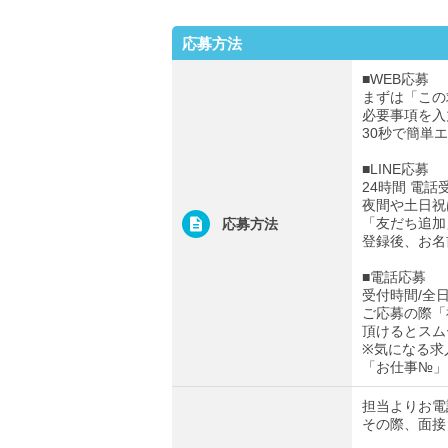
応募方法
■WEB応募
まずは「この
必要事項を入
30秒で簡単
■LINE応募
24時間 電話
夜間や土日祝
「友だち追加
応募方法
登録後、お名
■電話応募
受付時間/全日0
ご応募の際「
頂けるとスム
※気になる求
「お仕事№」
担当よりお電
その際、面接