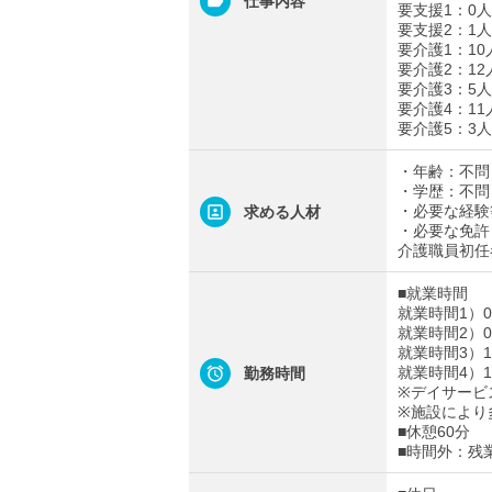
仕事内容
要支援1：0人
要支援2：1人
要介護1：10
要介護2：12
要介護3：5人
要介護4：11
要介護5：3人
・年齢：不問
・学歴：不問
・必要な経験
求める人材
・必要な免許
介護職員初任
■就業時間
就業時間1）0
就業時間2）0
就業時間3）1
就業時間4）1
勤務時間
※デイサービ
※施設により
■休憩60分
■時間外：残