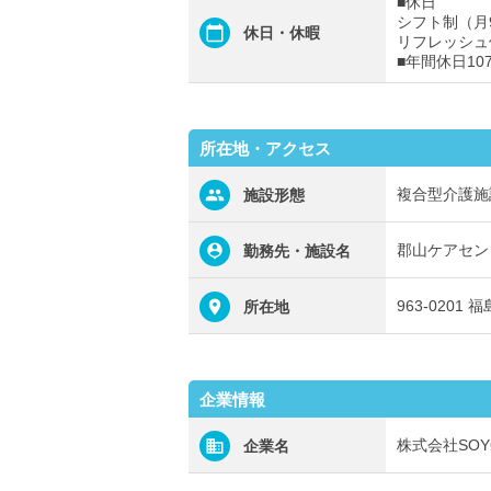
■休日
シフト制（月
休日・休暇
リフレッシュ
■年間休日10
所在地・アクセス
複合型介護施
施設形態
郡山ケアセン
勤務先・施設名
963-0201
所在地
企業情報
株式会社SOY
企業名