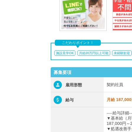
こだわりポイント！
施設見学OK
月給20万円以上可能
未経験歓迎
募集要項
契約社員
雇用形態
月給 187,00
給与
----給与詳細--
▼基本給（月
187,000円～2
▼処遇改善手