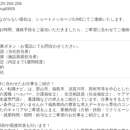
0-260-206
uj6993l
ながらない場合は、ショートメッセージ/LINEにてご連絡いたします。
お時間、連絡手段をご返信いただきましたら、ご希望に合わせてご連絡
】応募ボタン・お電話にてお問合わせください。
】面談（当社担当者）
】面接（施設面接担当者）
】内定（内定まで1週間程度）
契約
入社
件に合わせたお仕事をご紹介！
人・転職ナビ」は、郡山市、福島市、須賀川市、田村市等を中心とした
介護職（ヘルパー、介護福祉士）、生活相談員（社会福祉士）、ケアマ
支援専門員）、看護職などの求人をご紹介しています。仕事をする上で
い条件はございませんか？福島県内の豊富な求人データから専任のコン
たのキャリアやご希望をふまえ、業務内容（介助・扶助・リクリエーシ
・就業時間・期間・給与などご希望のお仕事をご紹介します。
添削や面接対策も行います！