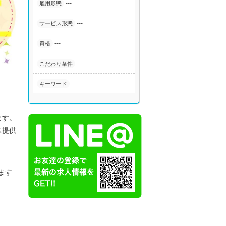
---
雇用形態
---
サービス形態
---
資格
---
こだわり条件
---
キーワード
ます。
ス提供
ます