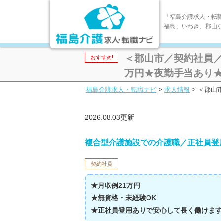
「福島介護求人・転
福島、いわき、郡山
＜郡山市／契約社員／
おすすめ!
万円★夜勤手当あり★324
福島介護求人・転職ナビ
>
求人情報
>
＜郡山
2026.08.03更新
複合型介護施設での介護職／正社員登
契約社員
★月収例21万円
★無資格・未経験OK
★正社員登用ありで安心して長く働けます