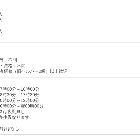
人
人
人
等：不問
・資格：不問
者研修（旧ヘルパー2級）以上歓迎
7時00分～16時00分
8時30分～17時30分
0時00分～19時00分
6時00分～翌09時00分
スは夜勤無し
多少異なります
業ほぼなし