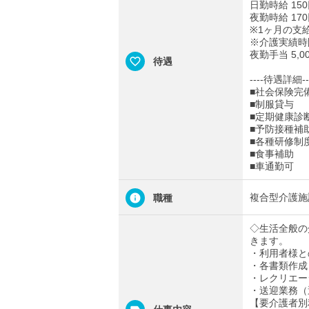
日勤時給 15
夜勤時給 17
※1ヶ月の支
※介護実績時
夜勤手当 5,
待遇
----待遇詳細--
■社会保険完
■制服貸与
■定期健康診
■予防接種補
■各種研修制
■食事補助
■車通勤可
複合型介護施
職種
◇生活全般の
きます。
・利用者様と
・各書類作成（
・レクリエー
・送迎業務（
【要介護者別