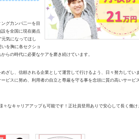
ィング力ンパ二一を目
施設を全国に現在拠点
“元気になってほし
想いを胸に各セクショ
れからの時代に必要なケアを磨き続けています。
をめざし、信頼される企業として運営して行けるよう、日々努力してい
サービスに努め、利用者の自立と尊厳を守る事を念頭に質の高いサービ
て様々なキャリアアップも可能です！正社員登用ありで安心して長く働け