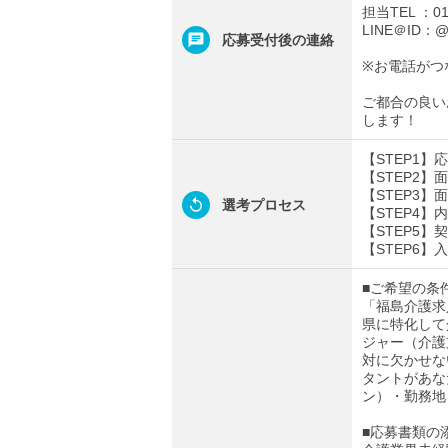
担当TEL ：012
LINE＠ID：@t
応募受付後の連絡
※お電話がつ
ご都合の良い
します！
【STEP1
【STEP2
【STEP3
選考プロセス
【STEP4
【STEP5】
【STEP6】
■ご希望の条
「福島介護求
県に特化して
ジャー（介護
対に欠かせな
タントがあな
ン）・勤務地
■応募書類の