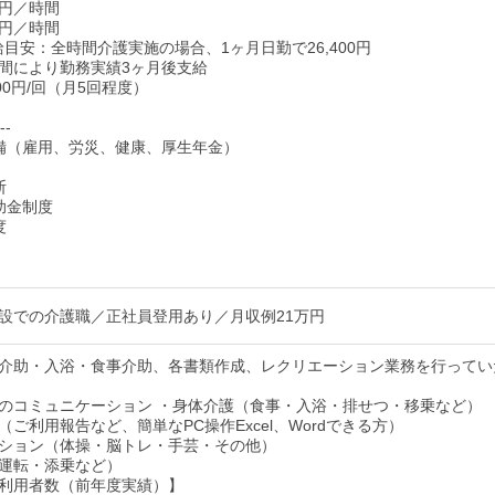
0円／時間
0円／時間
給目安：全時間介護実施の場合、1ヶ月日勤で26,400円
間により勤務実績3ヶ月後支給
000円/回（月5回程度）
--
備（雇用、労災、健康、厚生年金）
断
助金制度
度
設での介護職／正社員登用あり／月収例21万円
介助・入浴・食事介助、各書類作成、レクリエーション業務を行ってい
のコミュニケーション ・身体介護（食事・入浴・排せつ・移乗など）
ご利用報告など、簡単なPC操作Excel、Wordできる方）
ション（体操・脳トレ・手芸・その他）
運転・添乗など）
利用者数（前年度実績）】