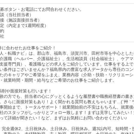
】応募ボタン・お電話にてお問合わせください。
】面談（当社担当者）
】面接（施設面接担当者）
】内定（内定まで1週間程度）
契約
入社
件に合わせたお仕事をご紹介！
人・転職ナビ」は、郡山市、福島市、須賀川市、田村市等を中心とした
介護職（ヘルパー、介護福祉士）、生活相談員（社会福祉士）、ケアマ
支援専門員）、看護職などの求人をご紹介しています。仕事をする上で
い条件はございませんか？福島県内の豊富な求人データから専任のコン
たのキャリアやご希望をふまえ、業務内容（介助・扶助・リクリエーシ
・就業時間・期間・給与などご希望のお仕事をご紹介します。
添削や面接対策も行います！
験の方でも、担当者の心にグッとくるような履歴書や職務経歴書の書き
。さらに面接対策もあり！よく聞かれる質問も教えちゃいます…(´艸｀*
事開始まで、トータルサポート！就業開始前の不安はもちろん、就業後
社のスタッフがしっかりとフォロー致します！まずは見学してみたい！
って詳細が聞きたい！など、まずはお気軽にお問い合わせください♪
、完全週休2、土日祝休み、土日休み、日祝休み、週3以内可、短時間・