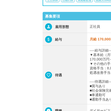
土日休み
日勤のみ
未経験歓迎
残業月10時
募集要項
正社員
雇用形態
月給 170,00
給与
----給与詳細--
▼基本給（月
170,000万円
▼その他の手
資格手当：8,0
処遇改善手当：
待遇
----待遇詳細--
■賞与あり
■社会保険完
■車通勤可
■通勤手当あり
デイサービス
職種