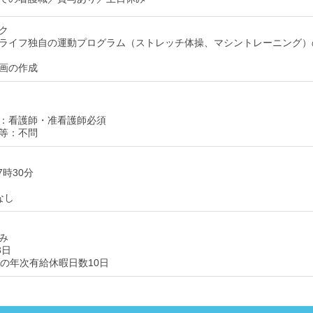
ク
ライフ独自の運動プログラム（ストレッチ体操、マシントレーニング）
画の作成
：看護師・准看護師必須
等：不問
7時30分
なし
み
3日
後の年次有給休暇日数10日