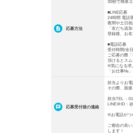
30秒で簡単
■LINE応募
24時間 電話
夜間や土日祝
「友だち追加
応募方法
登録後、お名
■電話応募
受付時間/全日0
ご応募の際「
頂けるとスム
※気になる求
「お仕事№」
担当よりお電
その際、面接
担当TEL ：012
LINE＠ID：@t
応募受付後の連絡
※お電話がつ
ご都合の良い
します！