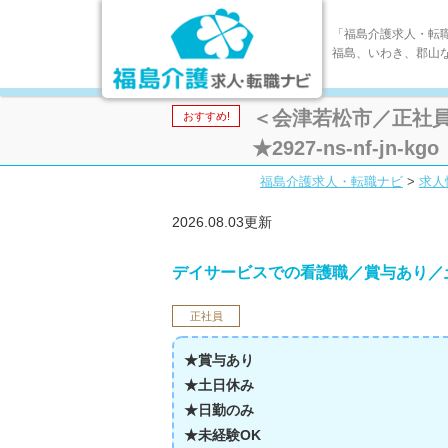
「福島介護求人・転
福島、いわき、郡山
＜会津若松市／正社
おすすめ!
★2927-ns-nf-jn-kgo
福島介護求人・転職ナビ
>
求人
2026.08.03更新
デイサービスでの看護職／賞与あり／
正社員
★賞与あり
★土日休み
★日勤のみ
★未経験OK