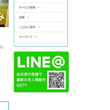
---
サービス形態
---
資格
---
こだわり条件
---
キーワード
楽し