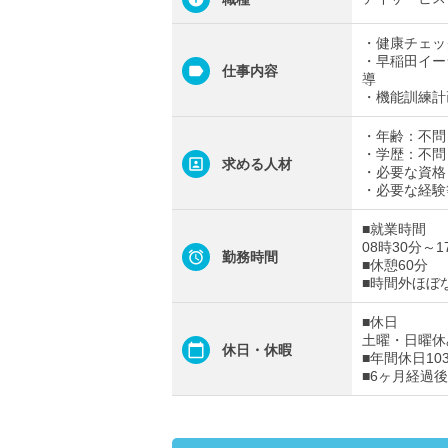
・健康チェッ
・早稲田イー
仕事内容
導
・機能訓練計
・年齢：不問
・学歴：不問
求める人材
・必要な資格
・必要な経験
■就業時間
08時30分～1
勤務時間
■休憩60分
■時間外ほぼ
■休日
土曜・日曜休
休日・休暇
■年間休日10
■6ヶ月経過