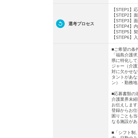
【STEP1
【STEP2
【STEP3
選考プロセス
【STEP4
【STEP5】
【STEP6】
■ご希望の条
「福島介護求
県に特化して
ジャー（介護
対に欠かせな
タントがあな
ン）・勤務地
■応募書類の
介護業界未経
お伝えします
登録からお仕
困りごとも当
なる施設があ
■「シフト制