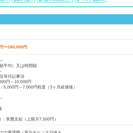
間以下
資格手当あり
賞与あり(年2回以上）
車・バイク通勤OK
0円〜180,000円
--
額平均）又は時間額
～
当等付記事項
00円～10,000円
5,000円～7,000円程度（3ヶ月経過後）
--
備
：実費支給（上限月7,500円）
での看護職／賞与あり／土日休み