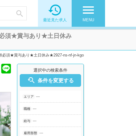

menu

最近見た求人
MENU
必須★賞与あり★土日休み
あり★土日休み★2927-ns-nf-jn-kgo
選択中の検索条件

条件を変更する
---
エリア
---
職種
---
給与
---
雇用形態