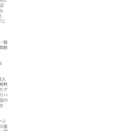
0日
、正
ら
迎、
プニ
・観
気軽
転
老人
有料
ケア
リハ
設の
さ
ージ
ス提