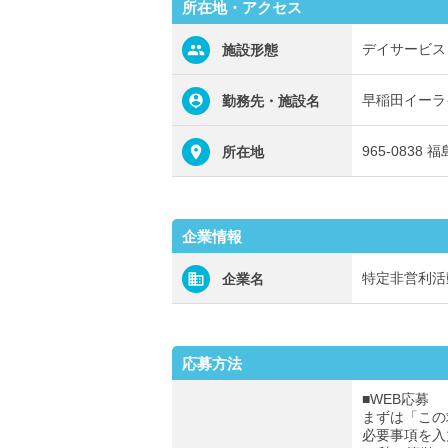
所在地・アクセス
デイサービス
施設形態
早稲田イーラ
勤務先・施設名
965-083
所在地
企業情報
特定非営利活
企業名
応募方法
■WEB応募
まずは「この
必要事項を入