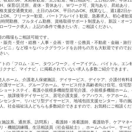
、夜勤のみ、未経験歓迎、主ふ歓迎、曜日相談可、土日祝のみ、年休11
0H、保育/託児所、産休・育休あり、Ｗワーク可、賞与あり、昇給あり
格支援交通費支給、土日のみOK、平日のみOK、残業なし、週1週2日か
以上OK、フリーター歓迎、パートアルバイト歓迎、急募求人、初心者歓
短時間勤務、フルタイム勤務、資格取得サポート制度あり、新設・オー
ローワーク求人」上記の条件で働きたい方、ご相談ください。
迎の職場もご相談可能です。
・販売・受付・総務・人事・企画・管理・公務員・不動産・金融・旅行
ンビニ」など様々なバックグラウンドをお持ちの方も大歓迎ですのでお
さい。
イトの「フロム・エー、タウンワーク、イーアイデム、バイトル、エン
、リクナビ、マイナビ」に掲載されていない求人も多数ご紹介できます。
老人ホーム、介護老人保健施設、デイサービス、デイケア、介護付有料
介護サービス、グループホーム、サービス付き高齢者向け住宅、住宅型
ショートステイ、看護小規模多機能型居宅介護、小規模多機能ホーム、
ー、放課後等デイサービス、居宅介護支援、ケアハウス、ケアホーム、
ンセンター、リハビリ型デイサービス、地域包括支援センター」等の施
人、社会福祉法人どちらも多数紹介できますので、お気軽にご相談くだ
（施設系、通所系、訪問系）、看護師・准看護師、看護助手、ケアマネ
リ・機能訓練職、生活相談員（社会福祉士）、ホームヘルパー、サービ