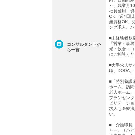
内、日勤のみ
～、残業月1
社員登用、資
OK、週4日
無資格OK、
ング求人、ハ
■未経験者歓
「営業・事務
コンサルタントか
光・飲食・コ
ら一言
にご相談くだ
■大手求人サ
職、DODA
■「特別養護
ホーム、訪問
老人ホーム、
プランセンタ
ビリテーショ
求人も医療法
い。
■「介護職員
ャー、リハビ