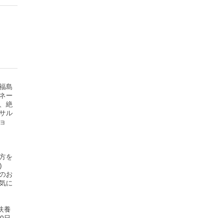
福島
ネー
、絶
サル
ョ
方を
)
のお
気に
扶養