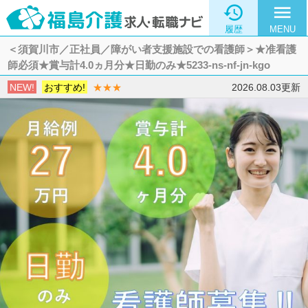

menu
履歴
MENU
＜須賀川市／正社員／障がい者支援施設での看護師＞★准看護
師必須★賞与計4.0ヵ月分★日勤のみ★5233-ns-nf-jn-kgo
NEW!
おすすめ!
★★★
2026.08.03更新