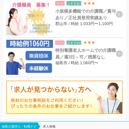
★★★
NEW!
おすすめ!
小規模多機能での介護職／賞与
あり／正社員登用実績あり
郡山市 / 時給 1,033円〜1,100円
★★★
NEW!
おすすめ!
特別養護老人ホームでの介護職
員／週3日～可／残業なし
福島市 / 時給 1,060円〜
福島介護求人・転職ナビ
求人情報