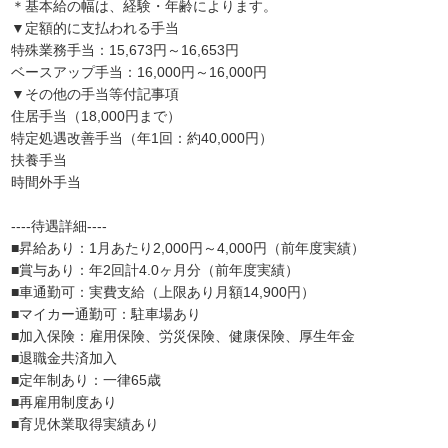
＊基本給の幅は、経験・年齢によります。
▼定額的に支払われる手当
特殊業務手当：15,673円～16,653円
ベースアップ手当：16,000円～16,000円
▼その他の手当等付記事項
住居手当（18,000円まで）
特定処遇改善手当（年1回：約40,000円）
扶養手当
時間外手当
----待遇詳細----
■昇給あり：1月あたり2,000円～4,000円（前年度実績）
■賞与あり：年2回計4.0ヶ月分（前年度実績）
■車通勤可：実費支給（上限あり月額14,900円）
■マイカー通勤可：駐車場あり
■加入保険：雇用保険、労災保険、健康保険、厚生年金
■退職金共済加入
■定年制あり：一律65歳
■再雇用制度あり
■育児休業取得実績あり