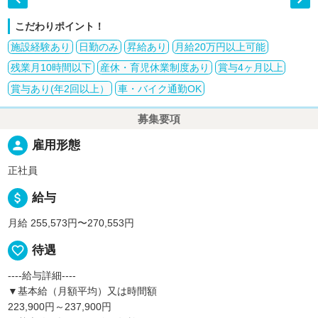
こだわりポイント！
施設経験あり
日勤のみ
昇給あり
月給20万円以上可能
残業月10時間以下
産休・育児休業制度あり
賞与4ヶ月以上
賞与あり(年2回以上）
車・バイク通勤OK
募集要項
person
雇用形態
正社員
attach_money
給与
月給 255,573円〜270,553円
favorite_border
待遇
----給与詳細----
▼基本給（月額平均）又は時間額
223,900円～237,900円