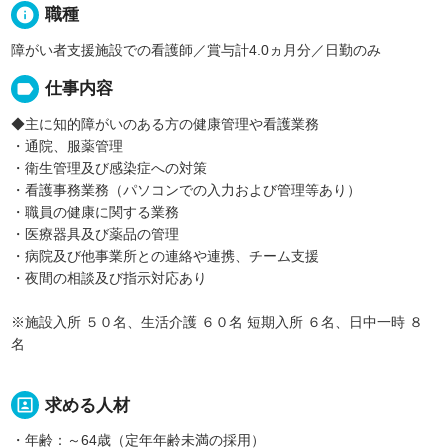
info
職種
障がい者支援施設での看護師／賞与計4.0ヵ月分／日勤のみ
label
仕事内容
◆主に知的障がいのある方の健康管理や看護業務
・通院、服薬管理
・衛生管理及び感染症への対策
・看護事務業務（パソコンでの入力および管理等あり）
・職員の健康に関する業務
・医療器具及び薬品の管理
・病院及び他事業所との連絡や連携、チーム支援
・夜間の相談及び指示対応あり
※施設入所 ５０名、生活介護 ６０名 短期入所 ６名、日中一時 ８
名
portrait
求める人材
・年齢：～64歳（定年年齢未満の採用）