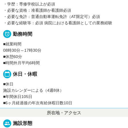
・学歴：専修学校以上が必須
・必要な資格：准看護師か看護師必須
・必要な免許：普通自動車運転免許（AT限定可）必須
・必要な経験等：必須 病院における看護師としての業務経験

勤務時間
■就業時間
08時30分～17時30分
■休憩60分
■時間外月平均6時間
calendar_today
休日・休暇
■休日
施設カレンダーによる（4週8休）
■年間休日105日
■6ヶ月経過後の年次有給休暇日数10日
所在地・アクセス
people
施設形態