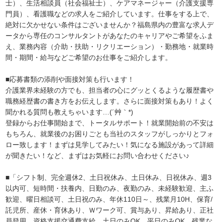
士）、生活相談員（社会福祉士）、ケアマネージャー（介護支援専
門員）、看護職などの求人をご紹介しています。仕事をする上で、
絶対に欠かせない条件はございませんか？福島県内の豊富な求人デ
ータから専任のコンサルタントがあなたのキャリアやご希望をふま
え、業務内容（介助・扶助・リクリエーション）・勤務地・就業時
間・期間・給与などご希望のお仕事をご紹介します。
■応募書類の添削や面接対策も行います！
介護業界未経験の方でも、担当者の心にグッとくるような履歴書や
職務経歴書の書き方をお伝えします。さらに面接対策もあり！よく
聞かれる質問も教えちゃいます…(´艸｀*)
登録からお仕事開始まで、トータルサポート！就業開始前の不安は
もちろん、就業後のお困りごとも当社のスタッフがしっかりとフォ
ロー致します！まずは見学してみたい！気になる施設があって詳細
が聞きたい！など、まずはお気軽にお問い合わせください♪
■「シフト制、完全週休2、土日祝休み、土日休み、日祝休み、週3
以内可、短時間・扶養内、日勤のみ、夜勤のみ、未経験歓迎、主ふ
歓迎、曜日相談可、土日祝のみ、年休110日～、残業月10H、保育/
託児所、産休・育休あり、Ｗワーク可、賞与あり、昇給あり、正社
員登用、資格支援交通費支給、土日のみOK、平日のみOK、残業な