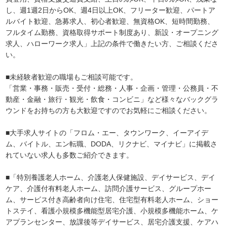
し、週1週2日からOK、週4日以上OK、フリーター歓迎、パートア
ルバイト歓迎、急募求人、初心者歓迎、無資格OK、短時間勤務、
フルタイム勤務、資格取得サポート制度あり、新設・オープニング
求人、ハローワーク求人」上記の条件で働きたい方、ご相談くださ
い。
■未経験者歓迎の職場もご相談可能です。
「営業・事務・販売・受付・総務・人事・企画・管理・公務員・不
動産・金融・旅行・観光・飲食・コンビニ」など様々なバックグラ
ウンドをお持ちの方も大歓迎ですのでお気軽にご相談ください。
■大手求人サイトの「フロム・エー、タウンワーク、イーアイデ
ム、バイトル、エン転職、DODA、リクナビ、マイナビ」に掲載さ
れていない求人も多数ご紹介できます。
■「特別養護老人ホーム、介護老人保健施設、デイサービス、デイ
ケア、介護付有料老人ホーム、訪問介護サービス、グループホー
ム、サービス付き高齢者向け住宅、住宅型有料老人ホーム、ショー
トステイ、看護小規模多機能型居宅介護、小規模多機能ホーム、ケ
アプランセンター、放課後等デイサービス、居宅介護支援、ケアハ