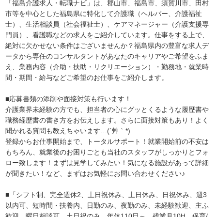
「福島介護求人・転職ナビ」は、郡山市、福島市、須賀川市、田村
市等を中心とした福島県に特化して介護職（ヘルパー、介護福祉
士）、生活相談員（社会福祉士）、ケアマネージャー（介護支援専
門員）、看護職などの求人をご紹介しています。仕事をする上で、
絶対に欠かせない条件はございませんか？福島県内の豊富な求人デ
ータから専任のコンサルタントがあなたのキャリアやご希望をふま
え、業務内容（介助・扶助・リクリエーション）・勤務地・就業時
間・期間・給与などご希望のお仕事をご紹介します。
■応募書類の添削や面接対策も行います！
介護業界未経験の方でも、担当者の心にグッとくるような履歴書や
職務経歴書の書き方をお伝えします。さらに面接対策もあり！よく
聞かれる質問も教えちゃいます…(´艸｀*)
登録からお仕事開始まで、トータルサポート！就業開始前の不安は
もちろん、就業後のお困りごとも当社のスタッフがしっかりとフォ
ロー致します！まずは見学してみたい！気になる施設があって詳細
が聞きたい！など、まずはお気軽にお問い合わせください♪
■「シフト制、完全週休2、土日祝休み、土日休み、日祝休み、週3
以内可、短時間・扶養内、日勤のみ、夜勤のみ、未経験歓迎、主ふ
歓迎、曜日相談可、土日祝のみ、年休110日～、残業月10H、保育/