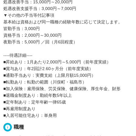
処遇改善手当：15,000円～20,000円
処遇改善支援手当：3,000円～7,000円
▼その他の手当等付記事項
基本給は資格および同一職種の経験年数に応じて決定します。
皆勤手当：3,000円
資格手当：2,000円～30,000円
夜勤手当：5,000円 ／回（月6回程度）
----待遇詳細----
■昇給あり：1月あたり2,000円～5,000円（前年度実績）
■賞与あり：年2回計2.60ヶ月分（前年度実績）
■通勤手当あり：実費支給（上限月額15,000円）
■転勤あり：転勤の範囲（川俣町・福島市）
■加入保険：雇用保険、労災保険、健康保険、厚生年金、財形
■退職金制度あり：勤続年数5年以上
■定年制あり：定年年齢一律65歳
■再雇用制度あり
■入居可能住宅あり：単身用
info
職種