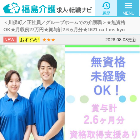

menu
履歴
MENU
＜川俣町／正社員／グループホームでの介護職＞★無資格
OK★月収例27万円★賞与計2.6ヵ月分★1621-ca-f-ms-kyo
NEW!
おすすめ!
★★★
2026.08.03更新