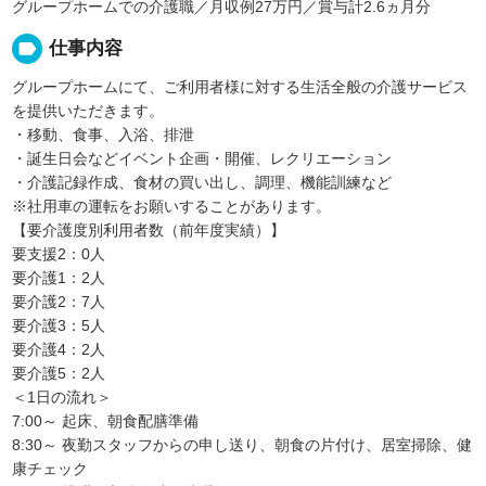
グループホームでの介護職／月収例27万円／賞与計2.6ヵ月分
label
仕事内容
グループホームにて、ご利用者様に対する生活全般の介護サービス
を提供いただきます。
・移動、食事、入浴、排泄
・誕生日会などイベント企画・開催、レクリエーション
・介護記録作成、食材の買い出し、調理、機能訓練など
※社用車の運転をお願いすることがあります。
【要介護度別利用者数（前年度実績）】
要支援2：0人
要介護1：2人
要介護2：7人
要介護3：5人
要介護4：2人
要介護5：2人
＜1日の流れ＞
7:00～ 起床、朝食配膳準備
8:30～ 夜勤スタッフからの申し送り、朝食の片付け、居室掃除、健
康チェック