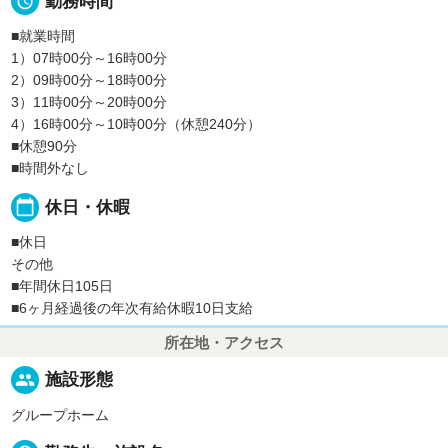

勤務時間
■就業時間
1）07時00分～16時00分
2）09時00分～18時00分
3）11時00分～20時00分
4）16時00分～10時00分（休憩240分）
■休憩90分
■時間外なし
calendar_today
休日・休暇
■休日
その他
■年間休日105日
■6ヶ月経過後の年次有給休暇10日支給
所在地・アクセス
people
施設形態
グループホーム