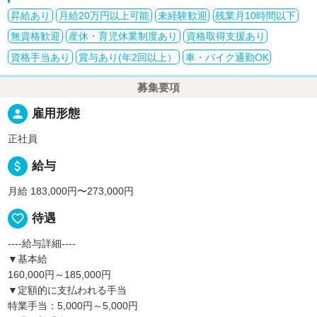
昇給あり
月給20万円以上可能
未経験歓迎
残業月10時間以下
無資格歓迎
産休・育児休業制度あり
資格取得支援あり
資格手当あり
賞与あり(年2回以上）
車・バイク通勤OK
募集要項
person
雇用形態
正社員
attach_money
給与
月給 183,000円〜273,000円
favorite_border
待遇
----給与詳細----
▼基本給
160,000円～185,000円
▼定額的に支払われる手当
特業手当：5,000円～5,000円