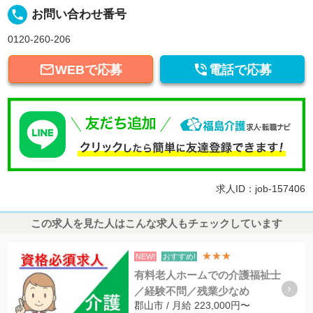
local_phone
お問い合わせ番号
0120-260-206


WEBで応募
電話で応募
求人ID：job-157406
この求人を見た人はこんな求人もチェックしています
★★★
NEW!
おすすめ!
有料老人ホームでの介護福祉士
／経験不問／残業少なめ
郡山市 / 月給 223,000円〜