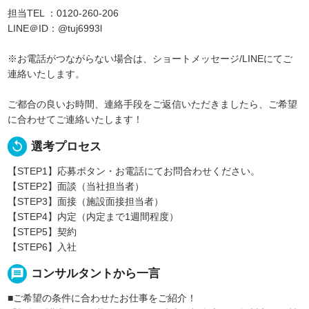
担当TEL ：0120-260-206
LINE＠ID：@tuj6993l
※お電話がつながらない場合は、ショートメッセージ/LINEにてご
連絡いたします。
ご都合の良いお時間、連絡手段をご返信いただきましたら、ご希望
に合わせてご連絡いたします！
replay
選考プロセス
【STEP1】応募ボタン・お電話にてお問合わせください。
【STEP2】面談（当社担当者）
【STEP3】面接（施設面接担当者）
【STEP4】内定（内定まで1週間程度）
【STEP5】契約
【STEP6】入社
message
コンサルタントから一言
■ご希望の条件に合わせたお仕事をご紹介！