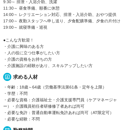
9:30～ 排泄・入浴介助、洗濯
11:30～ 昼食準備、順番に休憩
14:00～ レクリエーション対応、排泄・入浴介助、おやつ提供
17:00～ 夜勤スタッフへ申し送り、夕食配膳準備、夕食の片付け
19:00～ 就寝準備・巡視
●こんな方歓迎！
・介護に興味のある方
・人の役に立つ仕事がしたい方
・介護の資格をお持ちの方
・介護施設の経験があり、スキルアップしたい方
portrait
求める人材
・年齢：18歳～64歳（労働基準法第61条・定年を上限）
・学歴：不問
・必要な資格：介護福祉士・介護支援専門員（ケアマネージャ
ー）・介護職員初任者研修修了者あれば尚可
・必要な免許：普通自動車運転免許あれば尚可（AT限定可）
・必要な経験：不問