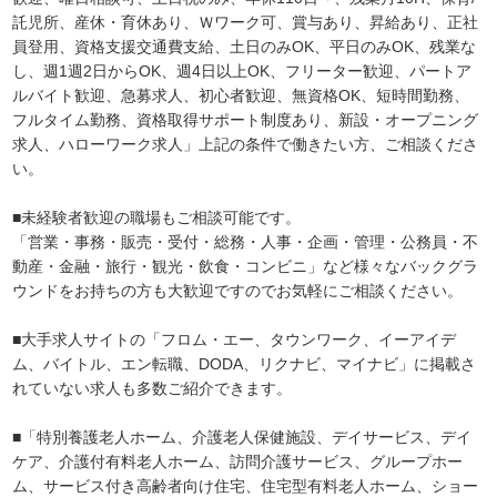
託児所、産休・育休あり、Ｗワーク可、賞与あり、昇給あり、正社
員登用、資格支援交通費支給、土日のみOK、平日のみOK、残業な
し、週1週2日からOK、週4日以上OK、フリーター歓迎、パートア
ルバイト歓迎、急募求人、初心者歓迎、無資格OK、短時間勤務、
フルタイム勤務、資格取得サポート制度あり、新設・オープニング
求人、ハローワーク求人」上記の条件で働きたい方、ご相談くださ
い。
■未経験者歓迎の職場もご相談可能です。
「営業・事務・販売・受付・総務・人事・企画・管理・公務員・不
動産・金融・旅行・観光・飲食・コンビニ」など様々なバックグラ
ウンドをお持ちの方も大歓迎ですのでお気軽にご相談ください。
■大手求人サイトの「フロム・エー、タウンワーク、イーアイデ
ム、バイトル、エン転職、DODA、リクナビ、マイナビ」に掲載さ
れていない求人も多数ご紹介できます。
■「特別養護老人ホーム、介護老人保健施設、デイサービス、デイ
ケア、介護付有料老人ホーム、訪問介護サービス、グループホー
ム、サービス付き高齢者向け住宅、住宅型有料老人ホーム、ショー