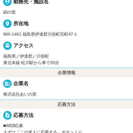
person_pin
勤務先・施設名
絹の里
place
所在地
960-1461 福島県伊達郡川俣町宮町47-1

アクセス
福島県／伊達郡／川俣町
東北本線 松川駅から車で20分
企業情報
business
企業名
株式会社あいの里
応募方法
description
応募方法
■WEB応募
まずは「この求人に応募する」ボタンより