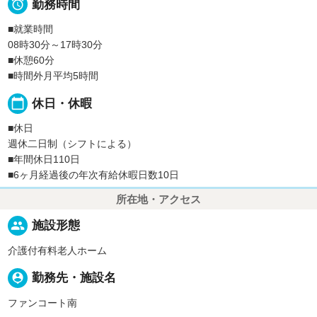

勤務時間
■就業時間
08時30分～17時30分
■休憩60分
■時間外月平均5時間
calendar_today
休日・休暇
■休日
週休二日制（シフトによる）
■年間休日110日
■6ヶ月経過後の年次有給休暇日数10日
所在地・アクセス
people
施設形態
介護付有料老人ホーム
person_pin
勤務先・施設名
ファンコート南