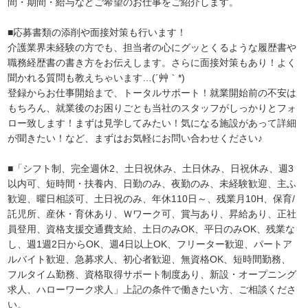
間・期間・給与などご希望のお仕事をご紹介します。
■応募書類の添削や面接対策も行います！
介護業界未経験の方でも、担当者の心にグッとくるような履歴書や
職務経歴書の書き方をお伝えします。さらに面接対策もあり！よく
聞かれる質問も教えちゃいます…(´艸｀*)
登録からお仕事開始まで、トータルサポート！就業開始前の不安は
もちろん、就業後のお困りごとも当社のスタッフがしっかりとフォ
ロー致します！まずは見学してみたい！気になる施設があって詳細
が聞きたい！など、まずはお気軽にお問い合わせください♪
■「シフト制、完全週休2、土日祝休み、土日休み、日祝休み、週3
以内可、短時間・扶養内、日勤のみ、夜勤のみ、未経験歓迎、主ふ
歓迎、曜日相談可、土日祝のみ、年休110日～、残業月10H、保育/
託児所、産休・育休あり、Ｗワーク可、賞与あり、昇給あり、正社
員登用、資格支援交通費支給、土日のみOK、平日のみOK、残業な
し、週1週2日からOK、週4日以上OK、フリーター歓迎、パートア
ルバイト歓迎、急募求人、初心者歓迎、無資格OK、短時間勤務、
フルタイム勤務、資格取得サポート制度あり、新設・オープニング
求人、ハローワーク求人」上記の条件で働きたい方、ご相談くださ
い。