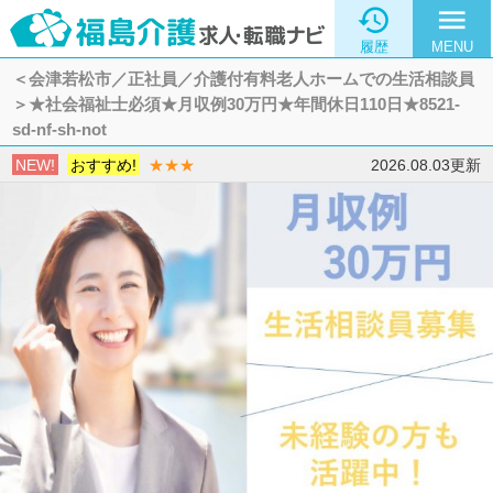

menu
履歴
MENU
＜会津若松市／正社員／介護付有料老人ホームでの生活相談員
＞★社会福祉士必須★月収例30万円★年間休日110日★8521-
sd-nf-sh-not
NEW!
おすすめ!
★★★
2026.08.03更新