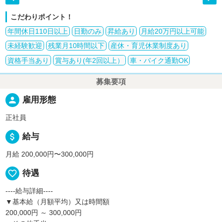
こだわりポイント！
年間休日110日以上
日勤のみ
昇給あり
月給20万円以上可能
未経験歓迎
残業月10時間以下
産休・育児休業制度あり
資格手当あり
賞与あり(年2回以上）
車・バイク通勤OK
募集要項
person
雇用形態
正社員
attach_money
給与
月給 200,000円〜300,000円
favorite_border
待遇
----給与詳細----
▼基本給（月額平均）又は時間額
200,000円 ～ 300,000円