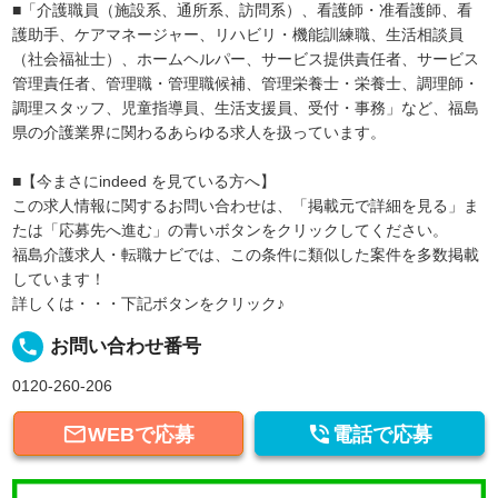
■「介護職員（施設系、通所系、訪問系）、看護師・准看護師、看
護助手、ケアマネージャー、リハビリ・機能訓練職、生活相談員
（社会福祉士）、ホームヘルパー、サービス提供責任者、サービス
管理責任者、管理職・管理職候補、管理栄養士・栄養士、調理師・
調理スタッフ、児童指導員、生活支援員、受付・事務」など、福島
県の介護業界に関わるあらゆる求人を扱っています。
■【今まさにindeed を見ている方へ】
この求人情報に関するお問い合わせは、「掲載元で詳細を見る」ま
たは「応募先へ進む」の青いボタンをクリックしてください。
福島介護求人・転職ナビでは、この条件に類似した案件を多数掲載
しています！
詳しくは・・・下記ボタンをクリック♪
local_phone
お問い合わせ番号
0120-260-206


WEBで応募
電話で応募