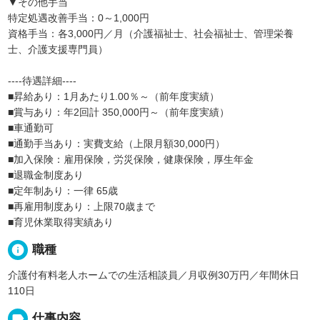
▼その他手当
特定処遇改善手当：0～1,000円
資格手当：各3,000円／月（介護福祉士、社会福祉士、管理栄養
士、介護支援専門員）
----待遇詳細----
■昇給あり：1月あたり1.00％～（前年度実績）
■賞与あり：年2回計 350,000円～（前年度実績）
■車通勤可
■通勤手当あり：実費支給（上限月額30,000円）
■加入保険：雇用保険，労災保険，健康保険，厚生年金
■退職金制度あり
■定年制あり：一律 65歳
■再雇用制度あり：上限70歳まで
■育児休業取得実績あり
info
職種
介護付有料老人ホームでの生活相談員／月収例30万円／年間休日
110日
label
仕事内容