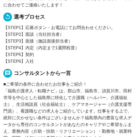
に合わせてご連絡いたします！
replay
選考プロセス
【STEP1】応募ボタン・お電話にてお問合わせください。
【STEP2】面談（当社担当者）
【STEP3】面接（施設面接担当者）
【STEP4】内定（内定まで1週間程度）
【STEP5】契約
【STEP6】入社
message
コンサルタントから一言
■ご希望の条件に合わせたお仕事をご紹介！
「福島介護求人・転職ナビ」は、郡山市、福島市、須賀川市、田村
市等を中心とした福島県に特化して介護職（ヘルパー、介護福祉
士）、生活相談員（社会福祉士）、ケアマネージャー（介護支援専
門員）、看護職などの求人をご紹介しています。仕事をする上で、
絶対に欠かせない条件はございませんか？福島県内の豊富な求人デ
ータから専任のコンサルタントがあなたのキャリアやご希望をふま
え、業務内容（介助・扶助・リクリエーション）・勤務地・就業時