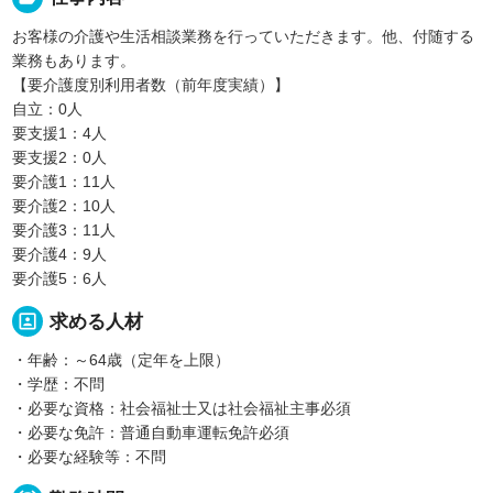
お客様の介護や生活相談業務を行っていただきます。他、付随する
業務もあります。
【要介護度別利用者数（前年度実績）】
自立：0人
要支援1：4人
要支援2：0人
要介護1：11人
要介護2：10人
要介護3：11人
要介護4：9人
要介護5：6人
portrait
求める人材
・年齢：～64歳（定年を上限）
・学歴：不問
・必要な資格：社会福祉士又は社会福祉主事必須
・必要な免許：普通自動車運転免許必須
・必要な経験等：不問