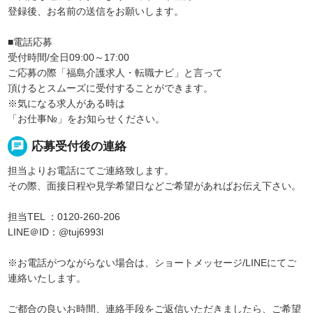
登録後、お名前の送信をお願いします。
■電話応募
受付時間/全日09:00～17:00
ご応募の際「福島介護求人・転職ナビ」と言って
頂けるとスムーズに受付することができます。
※気になる求人がある時は
「お仕事№」をお知らせください。
chat
応募受付後の連絡
担当よりお電話にてご連絡致します。
その際、面接日程や見学希望日などご希望があればお伝え下さい。
担当TEL ：0120-260-206
LINE＠ID：@tuj6993l
※お電話がつながらない場合は、ショートメッセージ/LINEにてご
連絡いたします。
ご都合の良いお時間、連絡手段をご返信いただきましたら、ご希望