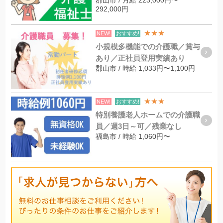
郡山市 / 月給 223,000円〜
292,000円
★★★
NEW!
おすすめ!
小規模多機能での介護職／賞与
あり／正社員登用実績あり
郡山市 / 時給 1,033円〜1,100円
★★★
NEW!
おすすめ!
特別養護老人ホームでの介護職
員／週3日～可／残業なし
福島市 / 時給 1,060円〜