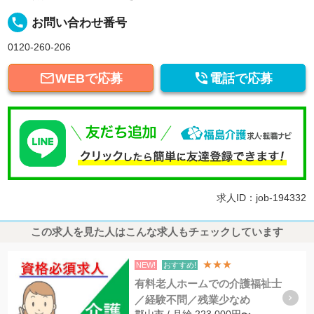
local_phone
お問い合わせ番号
0120-260-206


WEBで応募
電話で応募
求人ID：job-194332
この求人を見た人はこんな求人もチェックしています
★★★
NEW!
おすすめ!
有料老人ホームでの介護福祉士
／経験不問／残業少なめ