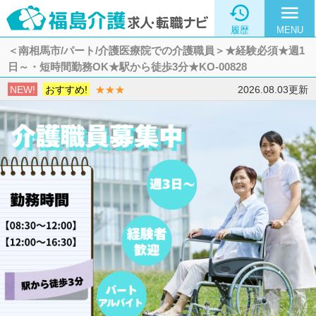

menu
履歴
MENU
＜南相馬市/パート/介護医療院での介護職員＞★経験必須★週1
日～・短時間勤務OK★駅から徒歩3分★KO-00828
NEW!
おすすめ!
★★★
2026.08.03更新