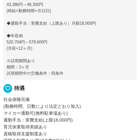
43,386円～48,300円
(時給×勤務時間×月12日)
◆通勤手当：実費支給（上限あり）月額18,000円
◆年収例
520,704円～579,600円
(月収×12ヶ月)
※試用期間あり
期間：3ヶ月
試用期間中の労働条件：同条件
favorite_border
待遇
社会保険完備
(勤務時間、日数により法定どおり加入)
マイカー通勤可(無料駐車場あり)
通勤手当：実費支給(上限18,000円)
育児休業取得実績あり
資格取得支援制度あり