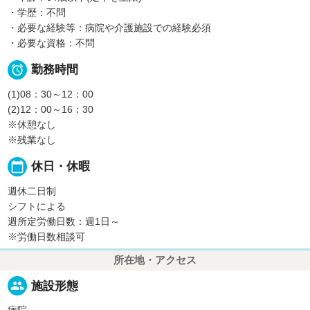
・学歴：不問
・必要な経験等：病院や介護施設での経験必須
・必要な資格：不問

勤務時間
(1)08：30～12：00
(2)12：00～16：30
※休憩なし
※残業なし
calendar_today
休日・休暇
週休二日制
シフトによる
週所定労働日数：週1日～
※労働日数相談可
所在地・アクセス
people
施設形態