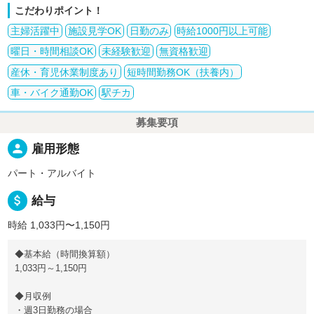
こだわりポイント！
主婦活躍中
施設見学OK
日勤のみ
時給1000円以上可能
曜日・時間相談OK
未経験歓迎
無資格歓迎
産休・育児休業制度あり
短時間勤務OK（扶養内）
車・バイク通勤OK
駅チカ
募集要項
person
雇用形態
パート・アルバイト
attach_money
給与
時給 1,033円〜1,150円
◆基本給（時間換算額）
1,033円～1,150円
◆月収例
・週3日勤務の場合