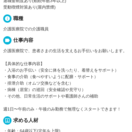
退職金制度あり(勤続年数3年以上)
受動喫煙対策あり(屋内禁煙)
info
職種
介護医療院での介護職員
label
仕事内容
介護医療院で、患者さまの生活を支えるお手伝いをお願いします。
【具体的な仕事内容】
・入浴のお手伝い（安全に体を洗ったり、着替えをサポート）
・食事の介助（食べやすいように配膳・サポート）
・排泄介助（オムツ交換などを含む）
・病棟（居室）の巡回（安全確認や見守り）
・その他、日常生活のサポートや看護師さんの補助
週1日〜午前のみ・午後のみ勤務で無理なくスタートできます！
portrait
求める人材
・年齢：64歳以下(定年を上限)