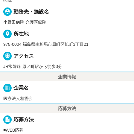
病院
person_pin
勤務先・施設名
小野田病院 介護医療院
place
所在地
975-0004 福島県南相馬市原町区旭町3丁目21

アクセス
JR常磐線 原ノ町駅から徒歩3分
企業情報
business
企業名
医療法人相雲会
応募方法
description
応募方法
■WEB応募