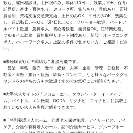
歓迎、曜日相談可、土日祝のみ、年休110日～、残業月10H、保育/
託児所、産休・育休あり、Ｗワーク可、賞与あり、昇給あり、正社
員登用、資格支援交通費支給、土日のみOK、平日のみOK、残業な
し、週1週2日からOK、週4日以上OK、フリーター歓迎、パートア
ルバイト歓迎、急募求人、初心者歓迎、無資格OK、短時間勤務、
フルタイム勤務、資格取得サポート制度あり、新設・オープニング
求人、ハローワーク求人」上記の条件で働きたい方、ご相談くださ
い。
■未経験者歓迎の職場もご相談可能です。
「営業・事務・販売・受付・総務・人事・企画・管理・公務員・不
動産・金融・旅行・観光・飲食・コンビニ」など様々なバックグラ
ウンドをお持ちの方も大歓迎ですのでお気軽にご相談ください。
■大手求人サイトの「フロム・エー、タウンワーク、イーアイデ
ム、バイトル、エン転職、DODA、リクナビ、マイナビ」に掲載さ
れていない求人も多数ご紹介できます。
■「特別養護老人ホーム、介護老人保健施設、デイサービス、デイ
ケア、介護付有料老人ホーム、訪問介護サービス、グループホー