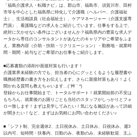
「福島介護求人・転職ナビ」は、郡山市、福島市、須賀川市、田村
市等を中心とした福島県に特化して介護職（ヘルパー、介護福祉
士）、生活相談員（社会福祉士）、ケアマネージャー（介護支援専
門員）、看護職などの求人をご紹介しています。仕事をする上で、
絶対に欠かせない条件はございませんか？福島県内の豊富な求人デ
ータから専任のコンサルタントがあなたのキャリアやご希望をふま
え、業務内容（介助・扶助・リクリエーション）・勤務地・就業時
間・期間・給与などご希望のお仕事をご紹介します。
■応募書類の添削や面接対策も行います！
介護業界未経験の方でも、担当者の心にグッとくるような履歴書や
職務経歴書の書き方をお伝えします。さらに面接対策もあり！よく
聞かれる質問も教えちゃいます…(´艸｀*)
登録からお仕事開始まで、トータルサポート！就業開始前の不安は
もちろん、就業後のお困りごとも当社のスタッフがしっかりとフォ
ロー致します！まずは見学してみたい！気になる施設があって詳細
が聞きたい！など、まずはお気軽にお問い合わせください♪
■「シフト制、完全週休2、土日祝休み、土日休み、日祝休み、週3
以内可、短時間・扶養内、日勤のみ、夜勤のみ、未経験歓迎、主ふ