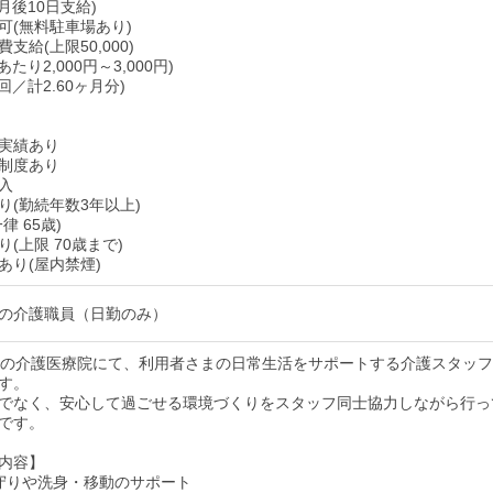
月後10日支給)
可(無料駐車場あり)
支給(上限50,000)
たり2,000円～3,000円)
回／計2.60ヶ月分)
実績あり
制度あり
入
り(勤続年数3年以上)
律 65歳)
(上限 70歳まで)
あり(屋内禁煙)
の介護職員（日勤のみ）
名の介護医療院にて、利用者さまの日常生活をサポートする介護スタッ
す。
でなく、安心して過ごせる環境づくりをスタッフ同士協力しながら行っ
です。
内容】
守りや洗身・移動のサポート