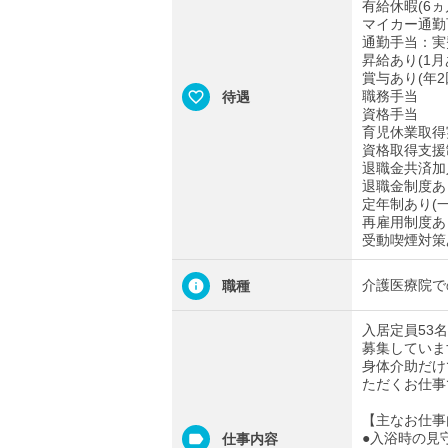
有給休暇(6ヵ
マイカー通勤
通勤手当：実費
昇給あり(1月あ
賞与あり(年2
職務手当
待遇
資格手当
育児休業取得
資格取得支援
退職金共済加
退職金制度あ
定年制あり(一
再雇用制度あり
受動喫煙対策
介護医療院で
職種
入居定員53
募集していま
身体介助だけ
ただくお仕事
【主なお仕事
●入浴時の見
仕事内容