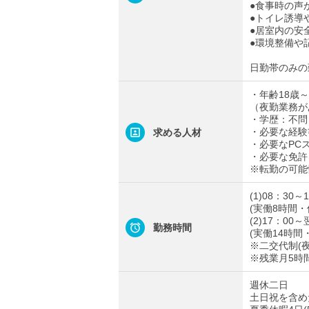
●食事時の声
●トイレ誘導
●居室内の安
●環境整備や
日勤帯のみの
・年齢18歳～
（夜勤業務が
・学歴：不問
・必要な経験
求める人材
・必要なPC
・必要な免許
※転勤の可能
(1)08：30～
(実働8時間・
(2)17：00～
勤務時間
(実働14時間
※二交代制(夜
※残業月5時
週休二日
土日祝を含め