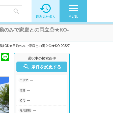

menu

最近見た求人
MENU
勤のみで家庭との両立◎★KO-
OK★日勤のみで家庭との両立◎★KO-00827
選択中の検索条件

条件を変更する
---
エリア
---
職種
---
給与
---
雇用形態