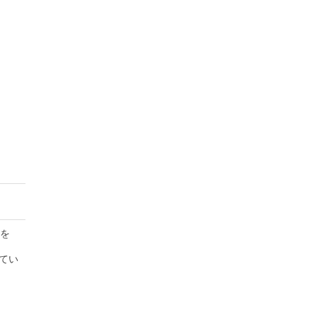
フを
てい