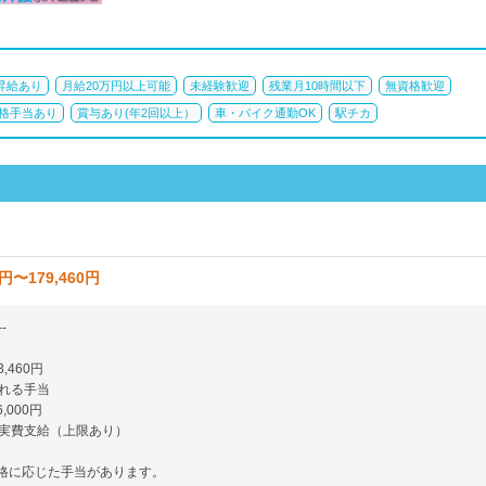
昇給あり
月給20万円以上可能
未経験歓迎
残業月10時間以下
無資格歓迎
格手当あり
賞与あり(年2回以上）
車・バイク通勤OK
駅チカ
0円〜179,460円
-
3,460円
れる手当
,000円
実費支給（上限あり）
格に応じた手当があります。