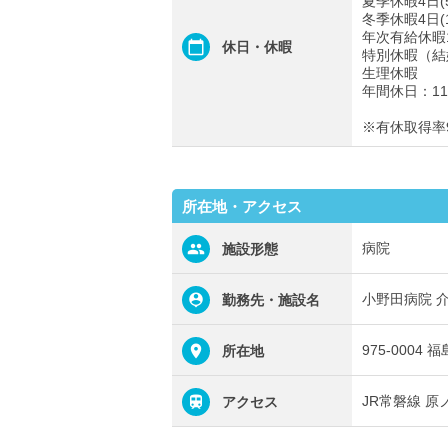
夏季休暇4日(5
冬季休暇4日(1
年次有給休暇
休日・休暇
特別休暇（結
生理休暇
年間休日：11
※有休取得率
所在地・アクセス
病院
施設形態
小野田病院 
勤務先・施設名
975-000
所在地
JR常磐線 
アクセス