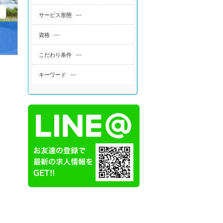
---
サービス形態
---
資格
---
こだわり条件
---
キーワード