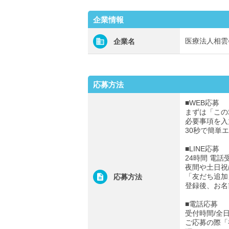
企業情報
医療法人相雲
企業名
応募方法
■WEB応募
まずは「この
必要事項を入
30秒で簡単
■LINE応募
24時間 電話
夜間や土日祝
「友だち追加
応募方法
登録後、お名
■電話応募
受付時間/全日0
ご応募の際「