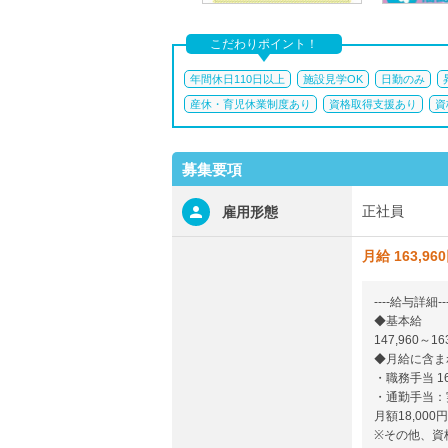
こだわりポイント！
年間休日110日以上
施設見学OK
日勤のみ
産休・育児休業制度あり
資格取得支援あり
資
募集要項
正社員
雇用形態
月給 163,96
----給与詳細---
◆基本給
147,960～16
◆月給に含ま
・職務手当 16
・通勤手当：
月額18,000円
※その他、資