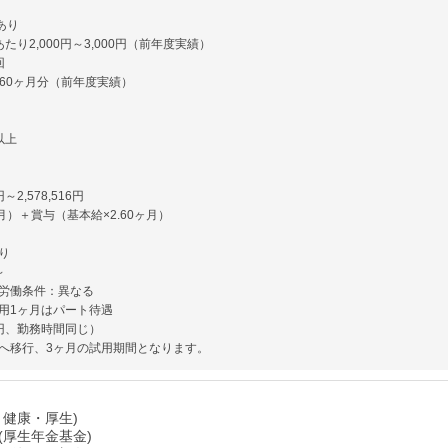
あり
たり2,000円～3,000円（前年度実績）
回
.60ヶ月分（前年度実績）
以上
円～2,578,516円
月）＋賞与（基本給×2.60ヶ月）
り
～
労働条件：異なる
用1ヶ月はパート待遇
3円、勤務時間同じ）
へ移行、3ヶ月の試用期間となります。
・健康・厚生)
(厚生年金基金)