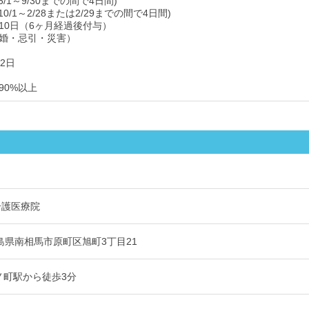
/1～9/30までの間で4日間)
0/1～2/28または2/29までの間で4日間)
10日（6ヶ月経過後付与）
婚・忌引・災害）
2日
90%以上
介護医療院
4 福島県南相馬市原町区旭町3丁目21
原ノ町駅から徒歩3分