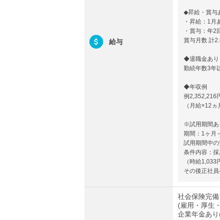
◆昇給・賞与
・昇給：1月あ
・賞与：年2
賞与月数 計2
給与
◆退職金あり
勤続年数3年
◆年収例
例2,352,216
（月給×12ヵ
※試用期間あ
期間：1ヶ月
試用期間中の
条件内容：採
（時給1,03
その後正社員
社会保険完備
(雇用・厚生
企業年金あり