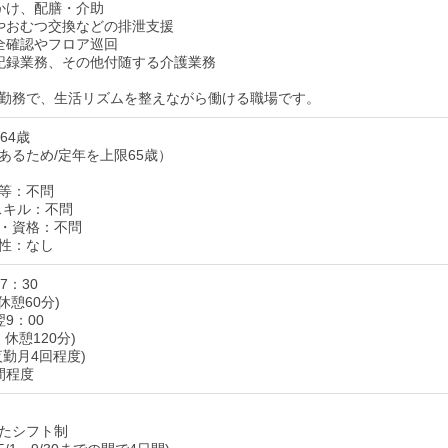
かけ、配膳・介助
やおむつ交換などの排泄支援
全確認やフロア巡回
記録業務、その他付随する介護業務
勤務で、生活リズムを整えながら働ける職場です。
64歳
あるため/定年を上限65歳）
等：不問
スキル：不問
・資格：不問
性：なし
17：30
休憩60分)
翌9：00
・休憩120分)
勤月4回程度)
間程度
たシフト制