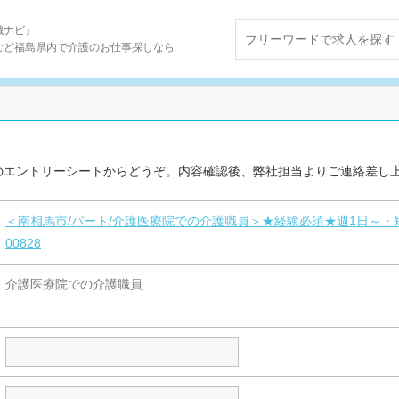
職ナビ」
など福島県内で介護のお仕事探しなら
のエントリーシートからどうぞ。内容確認後、弊社担当よりご連絡差し
＜南相馬市/パート/介護医療院での介護職員＞★経験必須★週1日～・短
00828
介護医療院での介護職員