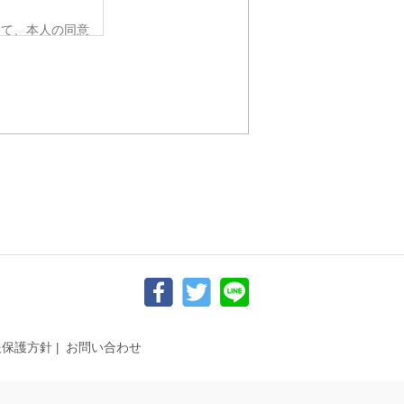
って、本人の同意
要がある場合であ
令の定める事務を
人の同意を得るこ
該応募者の同意を
から法的な手続き
ない範囲におい
、個人情報を提供
らかじめご了承く
報保護方針
お問い合わせ
追加・削除、利用
。）の求めがあっ