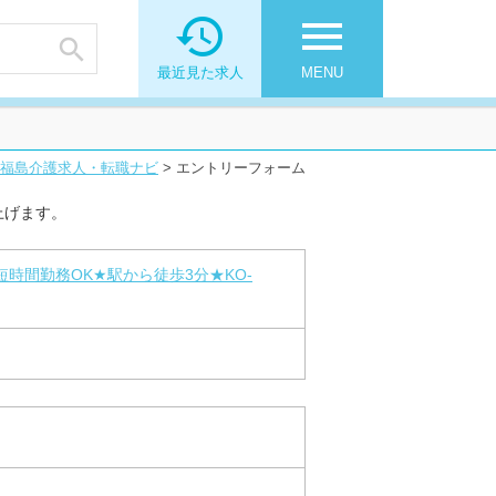

menu

最近見た求人
MENU
福島介護求人・転職ナビ
>
エントリーフォーム
上げます。
時間勤務OK★駅から徒歩3分★KO-