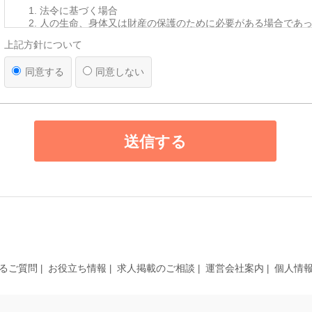
法令に基づく場合
人の生命、身体又は財産の保護のために必要がある場合であ
を得ることが困難であるとき
上記方針について
公衆衛生の向上又は児童の健全な育成の推進のために特に必
って、本人の同意を得ることが困難であるとき
同意する
同意しない
国の機関若しくは地方公共団体又はその委託を受けた者が法
遂行することに対して協力する必要がある場合であって、本
とによって当該事務の遂行に支障を及ぼすおそれがあるとき
【第三者への提供】
送信する
弊社は法律で定められている場合を除いて、応募者の個人情報を当
得ず第三者に提供・委託することはありません。ただし、官公庁等
により個人情報について開示が求められた場合は、関係法令に反し
て、応募者の同意なく応募内容を提供することがあります。
【提供の任意性】
応募者が弊社に対して個人情報を提供することは任意です。ただし
されない場合には、採用の検討ができない場合がありますので、あ
ださい。
【個人情報の開示等について】
るご質問
お役立ち情報
求人掲載のご相談
運営会社案内
個人情
貴殿には、貴殿の個人情報の利用目的の通知、開示、内容の訂正・
の停止、消去及び第三者への提供の停止（以下、「開示等」という
た場合には、遅滞なく対応します。