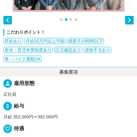


こだわりポイント！
昇給あり
月給20万円以上可能
残業月10時間以下
産休・育児休業制度あり
託児施設あり
資格手当あり
車・バイク通勤OK
募集要項
person
雇用形態
正社員
attach_money
給与
月給 352,000円〜382,000円
favorite_border
待遇