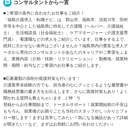
message
コンサルタントから一言
■ご希望の条件に合わせたお仕事をご紹介！
「福島介護求人・転職ナビ」は、郡山市、福島市、須賀川市、田村
市等を中心とした福島県に特化して介護職（ヘルパー、介護福祉
士）、生活相談員（社会福祉士）、ケアマネージャー（介護支援専
門員）、看護職などの求人をご紹介しています。仕事をする上で、
絶対に欠かせない条件はございませんか？福島県内の豊富な求人デ
ータから専任のコンサルタントがあなたのキャリアやご希望をふま
え、業務内容（介助・扶助・リクリエーション）・勤務地・就業時
間・期間・給与などご希望のお仕事をご紹介します。
■応募書類の添削や面接対策も行います！
介護業界未経験の方でも、担当者の心にグッとくるような履歴書や
職務経歴書の書き方をお伝えします。さらに面接対策もあり！よく
聞かれる質問も教えちゃいます…(´艸｀*)
登録からお仕事開始まで、トータルサポート！就業開始前の不安は
もちろん、就業後のお困りごとも当社のスタッフがしっかりとフォ
ロー致します！まずは見学してみたい！気になる施設があって詳細
が聞きたい！など、まずはお気軽にお問い合わせください♪