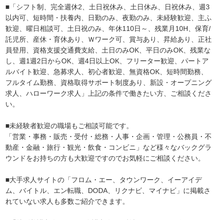
■「シフト制、完全週休2、土日祝休み、土日休み、日祝休み、週3
以内可、短時間・扶養内、日勤のみ、夜勤のみ、未経験歓迎、主ふ
歓迎、曜日相談可、土日祝のみ、年休110日～、残業月10H、保育/
託児所、産休・育休あり、Ｗワーク可、賞与あり、昇給あり、正社
員登用、資格支援交通費支給、土日のみOK、平日のみOK、残業な
し、週1週2日からOK、週4日以上OK、フリーター歓迎、パートア
ルバイト歓迎、急募求人、初心者歓迎、無資格OK、短時間勤務、
フルタイム勤務、資格取得サポート制度あり、新設・オープニング
求人、ハローワーク求人」上記の条件で働きたい方、ご相談くださ
い。
■未経験者歓迎の職場もご相談可能です。
「営業・事務・販売・受付・総務・人事・企画・管理・公務員・不
動産・金融・旅行・観光・飲食・コンビニ」など様々なバックグラ
ウンドをお持ちの方も大歓迎ですのでお気軽にご相談ください。
■大手求人サイトの「フロム・エー、タウンワーク、イーアイデ
ム、バイトル、エン転職、DODA、リクナビ、マイナビ」に掲載さ
れていない求人も多数ご紹介できます。