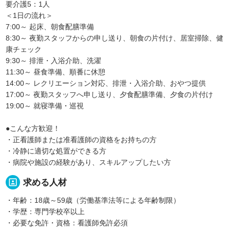
要介護5：1人
＜1日の流れ＞
7:00～ 起床、朝食配膳準備
8:30～ 夜勤スタッフからの申し送り、朝食の片付け、居室掃除、健
康チェック
9:30～ 排泄・入浴介助、洗濯
11:30～ 昼食準備、順番に休憩
14:00～ レクリエーション対応、排泄・入浴介助、おやつ提供
17:00～ 夜勤スタッフへ申し送り、夕食配膳準備、夕食の片付け
19:00～ 就寝準備・巡視
●こんな方歓迎！
・正看護師または准看護師の資格をお持ちの方
・冷静に適切な処置ができる方
・病院や施設の経験があり、スキルアップしたい方
portrait
求める人材
・年齢：18歳～59歳（労働基準法等による年齢制限）
・学歴：専門学校卒以上
・必要な免許・資格：看護師免許必須