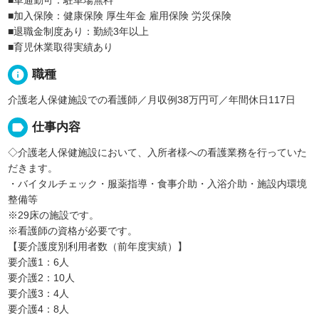
■車通勤可：駐車場無料
■加入保険：健康保険 厚生年金 雇用保険 労災保険
■退職金制度あり：勤続3年以上
■育児休業取得実績あり
info
職種
介護老人保健施設での看護師／月収例38万円可／年間休日117日
label
仕事内容
◇介護老人保健施設において、入所者様への看護業務を行っていた
だきます。
・バイタルチェック・服薬指導・食事介助・入浴介助・施設内環境
整備等
※29床の施設です。
※看護師の資格が必要です。
【要介護度別利用者数（前年度実績）】
要介護1：6人
要介護2：10人
要介護3：4人
要介護4：8人