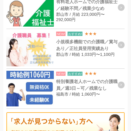
有料老人ホームでの介護福祉士
／経験不問／残業少なめ
郡山市 / 月給 223,000円〜
292,000円
★★★
NEW!
おすすめ!
小規模多機能での介護職／賞与
あり／正社員登用実績あり
郡山市 / 時給 1,033円〜1,100円
★★★
NEW!
おすすめ!
特別養護老人ホームでの介護職
員／週3日～可／残業なし
福島市 / 時給 1,060円〜