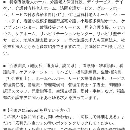
■「特別養護老人ホーム、介護老人保健施設、デイサービス、デイ
ケア、介護付有料老人ホーム、訪問介護サービス、グループホー
ム、サービス付き高齢者向け住宅、住宅型有料老人ホーム、ショー
トステイ、看護小規模多機能型居宅介護、小規模多機能ホーム、ケ
アプランセンター、放課後等デイサービス、居宅介護支援、ケアハ
ウス、ケアホーム、リハビリテーションセンター、リハビリ型デイ
サービス、地域包括支援センター」等の施設の求人も医療法人、社
会福祉法人どちらも多数紹介できますので、お気軽にご相談くださ
い。
■「介護職員（施設系、通所系、訪問系）、看護師・准看護師、看
護助手、ケアマネージャー、リハビリ・機能訓練職、生活相談員
（社会福祉士）、ホームヘルパー、サービス提供責任者、サービス
管理責任者、管理職・管理職候補、管理栄養士・栄養士、調理師・
調理スタッフ、児童指導員、生活支援員、受付・事務」など、福島
県の介護業界に関わるあらゆる求人を扱っています。
■【今まさにindeed を見ている方へ】
この求人情報に関するお問い合わせは、「掲載元で詳細を見る」ま
たは「応募先へ進む」の青いボタンをクリックしてください。
福島介護求人・転職ナビでは、この条件に類似した案件を多数掲載