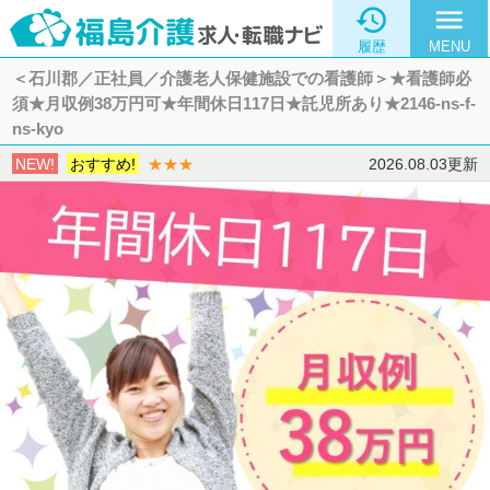

menu
履歴
MENU
＜石川郡／正社員／介護老人保健施設での看護師＞★看護師必
須★月収例38万円可★年間休日117日★託児所あり★2146-ns-f-
ns-kyo
NEW!
おすすめ!
★★★
2026.08.03更新