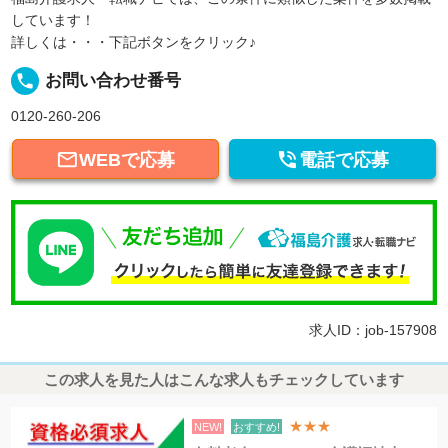
しています！
詳しくは・・・下記ボタンをクリック♪
local_phone
お問い合わせ番号
0120-260-206


WEBで応募
電話で応募
求人ID：job-157908
この求人を見た人はこんな求人もチェックしています
★★★
NEW!
おすすめ!