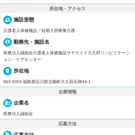
所在地・アクセス
people
施設形態
介護老人保健施設／短期入所療養介護
person_pin
勤務先・施設名
医療法人誠励会介護老人保健施設サテライト大久田リハビリテーシ
ョン・ケアセンター
place
所在地
963-8303 福島県石川郡古殿町大久田石神44-1
企業情報
business
企業名
医療法人誠励会
応募方法