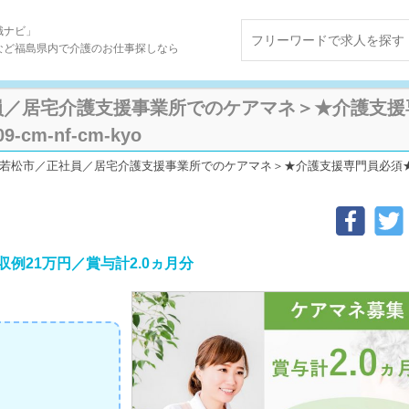
職ナビ」
など福島県内で介護のお仕事探しなら
員／居宅介護支援事業所でのケアマネ＞★介護支援
cm-nf-cm-kyo
若松市／正社員／居宅介護支援事業所でのケアマネ＞★介護支援専門員必須★月収例2
例21万円／賞与計2.0ヵ月分