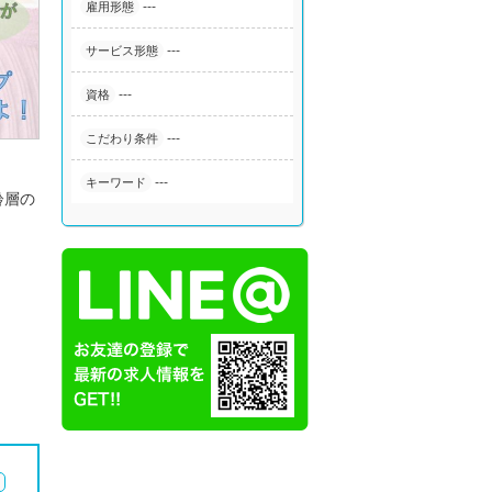
---
雇用形態
---
サービス形態
---
資格
---
こだわり条件
---
キーワード
齢層の