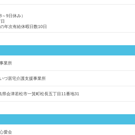
8～9日休み）
7日
後の年次有給休暇日数10日
事業所
いづ居宅介護支援事業所
1 福島県会津若松市一箕町松長五丁目11番地31
心愛会