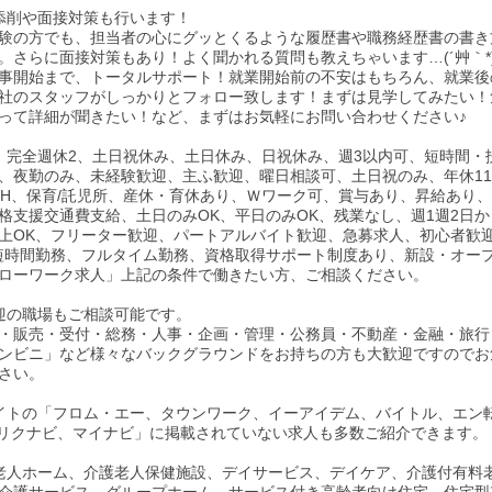
添削や面接対策も行います！
験の方でも、担当者の心にグッとくるような履歴書や職務経歴書の書き
。さらに面接対策もあり！よく聞かれる質問も教えちゃいます…(´艸｀*
事開始まで、トータルサポート！就業開始前の不安はもちろん、就業後
社のスタッフがしっかりとフォロー致します！まずは見学してみたい！
って詳細が聞きたい！など、まずはお気軽にお問い合わせください♪
、完全週休2、土日祝休み、土日休み、日祝休み、週3以内可、短時間・
、夜勤のみ、未経験歓迎、主ふ歓迎、曜日相談可、土日祝のみ、年休11
0H、保育/託児所、産休・育休あり、Ｗワーク可、賞与あり、昇給あり
格支援交通費支給、土日のみOK、平日のみOK、残業なし、週1週2日か
以上OK、フリーター歓迎、パートアルバイト歓迎、急募求人、初心者歓
短時間勤務、フルタイム勤務、資格取得サポート制度あり、新設・オー
ローワーク求人」上記の条件で働きたい方、ご相談ください。
迎の職場もご相談可能です。
・販売・受付・総務・人事・企画・管理・公務員・不動産・金融・旅行
ンビニ」など様々なバックグラウンドをお持ちの方も大歓迎ですのでお
さい。
イトの「フロム・エー、タウンワーク、イーアイデム、バイトル、エン
、リクナビ、マイナビ」に掲載されていない求人も多数ご紹介できます。
老人ホーム、介護老人保健施設、デイサービス、デイケア、介護付有料