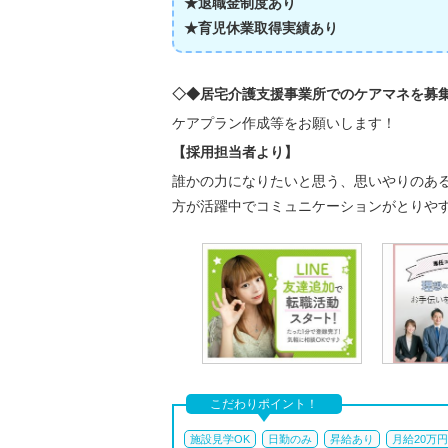
★退職金制度あり
★育児休業取得実績あり
◇◆居宅介護支援事業所でのケアマネを募
ケアプラン作成等をお願いします！
【採用担当者より】
誰かの力になりたいと思う、思いやりのあ
方が活躍中でコミュニケーションがとりやす
こだわりポイント！
施設見学OK
日勤のみ
昇給あり
月給20万