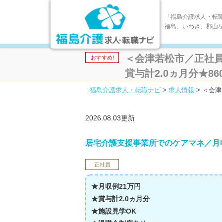
「福島介護求人・転
福島、いわき、郡山
＜会津若松市／正社
おすすめ!
賞与計2.0ヵ月分★8609-
福島介護求人・転職ナビ
>
求人情報
>
＜会津
2026.08.03更新
居宅介護支援事業所でのケアマネ／月収
正社員
★月収例21万円
★賞与計2.0ヵ月分
★施設見学OK