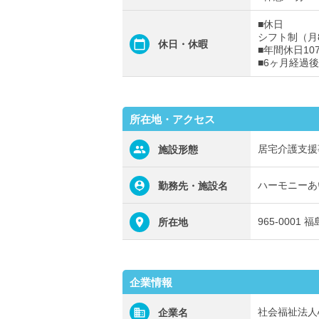
■休日
シフト制（月
休日・休暇
■年間休日10
■6ヶ月経過
所在地・アクセス
居宅介護支援
施設形態
ハーモニーあ
勤務先・施設名
965-000
所在地
企業情報
社会福祉法人
企業名