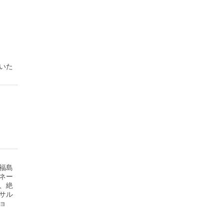
いた
福島
ネー
、絶
サル
ョ