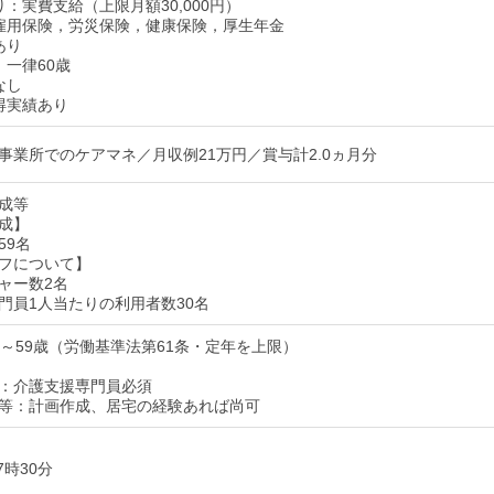
：実費支給（上限月額30,000円）
雇用保険，労災保険，健康保険，厚生年金
あり
：一律60歳
なし
得実績あり
事業所でのケアマネ／月収例21万円／賞与計2.0ヵ月分
成等
成】
59名
フについて】
ャー数2名
門員1人当たりの利用者数30名
歳～59歳（労働基準法第61条・定年を上限）
：介護支援専門員必須
等：計画作成、居宅の経験あれば尚可
7時30分