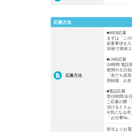
応募方法
■WEB応募
まずは「この
必要事項を入
30秒で簡単
■LINE応募
24時間 電話
夜間や土日祝
「友だち追加
応募方法
登録後、お名
■電話応募
受付時間/全日0
ご応募の際「
頂けるとスム
※気になる求
「お仕事№」
担当よりお電