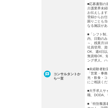
■応募書類の
介護業界未経
お伝えします
登録からお仕
困りごとも当
なる施設があ
■「シフト制
内、日勤のみ
～、残業月1
社員登用、資
OK、週4日
無資格OK、
ング求人、ハ
■未経験者歓
「営業・事務
コンサルタントか
光・飲食・コ
ら一言
にご相談くだ
■大手求人サ
職、DODA
■「特別養護