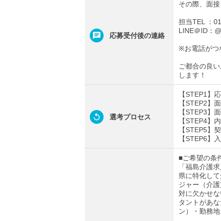
その際、面接
担当TEL ：012
LINE＠ID：@t
応募受付後の連絡
※お電話がつ
ご都合の良い
します！
【STEP1
【STEP2
【STEP3
選考プロセス
【STEP4
【STEP5】
【STEP6】
■ご希望の条
「福島介護求
県に特化して
ジャー（介護
対に欠かせな
タントがあな
ン）・勤務地