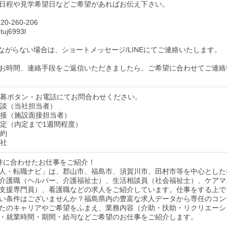
日程や見学希望日などご希望があればお伝え下さい。
0-260-206
uj6993l
ながらない場合は、ショートメッセージ/LINEにてご連絡いたします。
お時間、連絡手段をご返信いただきましたら、ご希望に合わせてご連絡
】応募ボタン・お電話にてお問合わせください。
】面談（当社担当者）
】面接（施設面接担当者）
】内定（内定まで1週間程度）
契約
入社
件に合わせたお仕事をご紹介！
人・転職ナビ」は、郡山市、福島市、須賀川市、田村市等を中心とした
介護職（ヘルパー、介護福祉士）、生活相談員（社会福祉士）、ケアマ
支援専門員）、看護職などの求人をご紹介しています。仕事をする上で
い条件はございませんか？福島県内の豊富な求人データから専任のコン
たのキャリアやご希望をふまえ、業務内容（介助・扶助・リクリエーシ
・就業時間・期間・給与などご希望のお仕事をご紹介します。