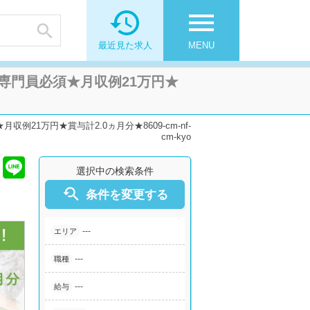

menu

最近見た求人
MENU
専門員必須★月収例21万円★
1万円★賞与計2.0ヵ月分★8609-cm-nf-
cm-kyo
選択中の検索条件

条件を変更する
---
エリア
---
職種
---
給与