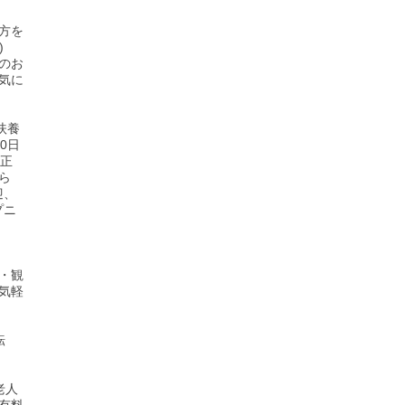
方を
)
のお
気に
扶養
0日
、正
ら
迎、
プニ
・観
気軽
転
老人