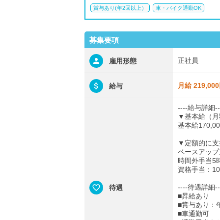
賞与あり(年2回以上）
車・バイク通勤OK
募集要項
正社員
雇用形態
月給 219,00
給与
----給与詳細--
▼基本給（月
基本給170,0
▼定額的に支
ベースアップ支
時間外手当5時
資格手当：10,
----待遇詳細--
待遇
■昇給あり
■賞与あり：
■車通勤可