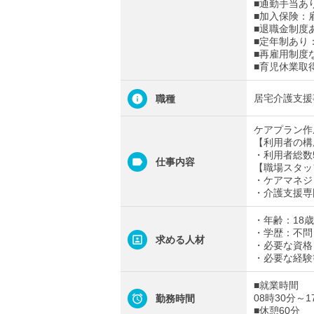
■通勤手当あり
■加入保険：
■退職金制度
■定年制あり
■再雇用制度
■育児休業取
居宅介護支援
職種
ケアプラン作
【利用者の構
・利用者総数
仕事内容
【職場スタッ
・ケアマネジ
・介護支援専
・年齢：18
・学歴：不問
求める人材
・必要な資格
・必要な経験
■就業時間
08時30分～1
勤務時間
■休憩60分