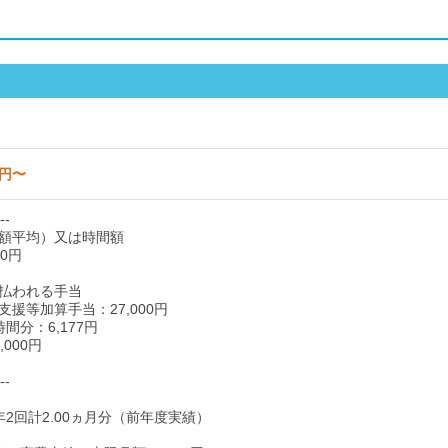
0円〜
--
額平均）又は時間額
00円
払われる手当
援等加算手当：27,000円
間分：6,177円
000円
--
年2回計2.00ヵ月分（前年度実績）