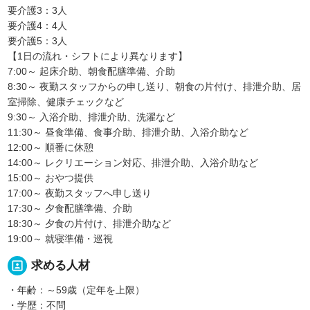
要介護3：3人
要介護4：4人
要介護5：3人
【1日の流れ・シフトにより異なります】
7:00～ 起床介助、朝食配膳準備、介助
8:30～ 夜勤スタッフからの申し送り、朝食の片付け、排泄介助、居
室掃除、健康チェックなど
9:30～ 入浴介助、排泄介助、洗濯など
11:30～ 昼食準備、食事介助、排泄介助、入浴介助など
12:00～ 順番に休憩
14:00～ レクリエーション対応、排泄介助、入浴介助など
15:00～ おやつ提供
17:00～ 夜勤スタッフへ申し送り
17:30～ 夕食配膳準備、介助
18:30～ 夕食の片付け、排泄介助など
19:00～ 就寝準備・巡視
portrait
求める人材
・年齢：～59歳（定年を上限）
・学歴：不問