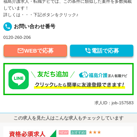
福島介護求人・転職ナビでは、この条件に類似した案件を多数掲載
しています！
詳しくは・・・下記ボタンをクリック♪
local_phone
お問い合わせ番号
0120-260-206


WEBで応募
電話で応募
求人ID：job-157583
この求人を見た人はこんな求人もチェックしています
★★★
NEW!
おすすめ!