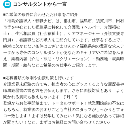
message
コンサルタントから一言
■ご希望の条件に合わせたお仕事をご紹介！
「福島介護求人・転職ナビ」は、郡山市、福島市、須賀川市、田村
市等を中心とした福島県に特化して介護職（ヘルパー、介護福祉
士）、生活相談員（社会福祉士）、ケアマネージャー（介護支援専
門員）、看護職などの求人をご紹介しています。仕事をする上で、
絶対に欠かせない条件はございませんか？福島県内の豊富な求人デ
ータから専任のコンサルタントがあなたのキャリアやご希望をふま
え、業務内容（介助・扶助・リクリエーション）・勤務地・就業時
間・期間・給与などご希望のお仕事をご紹介します。
■応募書類の添削や面接対策も行います！
介護業界未経験の方でも、担当者の心にグッとくるような履歴書や
職務経歴書の書き方をお伝えします。さらに面接対策もあり！よく
聞かれる質問も教えちゃいます…(´艸｀*)
登録からお仕事開始まで、トータルサポート！就業開始前の不安は
もちろん、就業後のお困りごとも当社のスタッフがしっかりとフォ
ロー致します！まずは見学してみたい！気になる施設があって詳細
が聞きたい！など、まずはお気軽にお問い合わせください♪