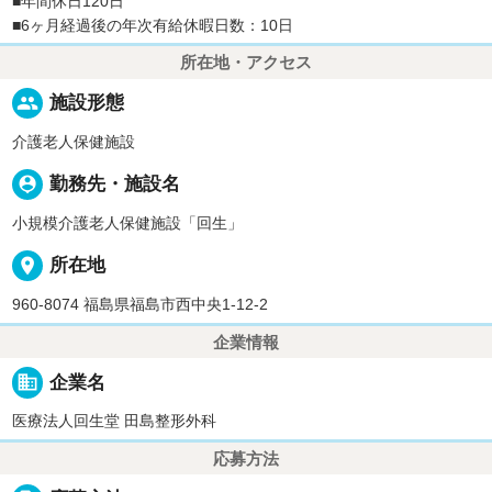
■年間休日120日
■6ヶ月経過後の年次有給休暇日数：10日
所在地・アクセス
people
施設形態
介護老人保健施設
person_pin
勤務先・施設名
小規模介護老人保健施設「回生」
place
所在地
960-8074 福島県福島市西中央1-12-2
企業情報
business
企業名
医療法人回生堂 田島整形外科
応募方法