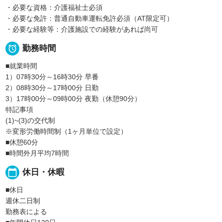
・必要な資格：介護福祉士必須
・必要な免許：普通自動車運転免許必須（AT限定可）
・必要な経験等：介護施設での経験があれば尚可

勤務時間
■就業時間
1）07時30分～16時30分 早番
2）08時30分～17時00分 日勤
3）17時00分～09時00分 夜勤（休憩90分）
特記事項
(1)~(3)の交代制
※変形労働時間制（1ヶ月単位で設定）
■休憩60分
■時間外月平均7時間
calendar_today
休日・休暇
■休日
週休二日制
勤務表による