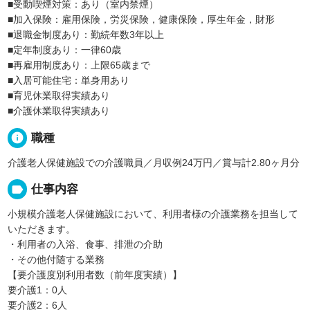
■受動喫煙対策：あり（室内禁煙）
■加入保険：雇用保険，労災保険，健康保険，厚生年金，財形
■退職金制度あり：勤続年数3年以上
■定年制度あり：一律60歳
■再雇用制度あり：上限65歳まで
■入居可能住宅：単身用あり
■育児休業取得実績あり
■介護休業取得実績あり
info
職種
介護老人保健施設での介護職員／月収例24万円／賞与計2.80ヶ月分
label
仕事内容
小規模介護老人保健施設において、利用者様の介護業務を担当して
いただきます。
・利用者の入浴、食事、排泄の介助
・その他付随する業務
【要介護度別利用者数（前年度実績）】
要介護1：0人
要介護2：6人