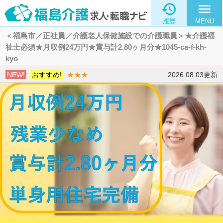

menu
履歴
MENU
＜福島市／正社員／介護老人保健施設での介護職員＞★介護福
祉士必須★月収例24万円★賞与計2.80ヶ月分★1045-ca-f-kh-
kyo
NEW!
おすすめ!
★★★
2026.08.03更新