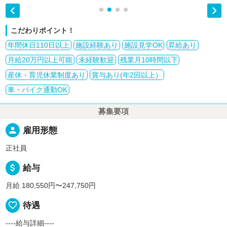


こだわりポイント！
年間休日110日以上
施設経験あり
施設見学OK
昇給あり
月給20万円以上可能
未経験歓迎
残業月10時間以下
産休・育児休業制度あり
賞与あり(年2回以上）
車・バイク通勤OK
募集要項
person
雇用形態
正社員
attach_money
給与
月給 180,550円〜247,750円
favorite_border
待遇
----給与詳細----