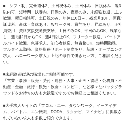
■「シフト制、完全週休2、土日祝休み、土日休み、日祝休み、週3
以内可、短時間・扶養内、日勤のみ、夜勤のみ、未経験歓迎、主ふ
歓迎、曜日相談可、土日祝のみ、年休110日～、残業月10H、保育/
託児所、産休・育休あり、Ｗワーク可、賞与あり、昇給あり、正社
員登用、資格支援交通費支給、土日のみOK、平日のみOK、残業な
し、週1週2日からOK、週4日以上OK、フリーター歓迎、パートア
ルバイト歓迎、急募求人、初心者歓迎、無資格OK、短時間勤務、
フルタイム勤務、資格取得サポート制度あり、新設・オープニング
求人、ハローワーク求人」上記の条件で働きたい方、ご相談くださ
い。
■未経験者歓迎の職場もご相談可能です。
「営業・事務・販売・受付・総務・人事・企画・管理・公務員・不
動産・金融・旅行・観光・飲食・コンビニ」など様々なバックグラ
ウンドをお持ちの方も大歓迎ですのでお気軽にご相談ください。
■大手求人サイトの「フロム・エー、タウンワーク、イーアイデ
ム、バイトル、エン転職、DODA、リクナビ、マイナビ」に掲載さ
れていない求人も多数ご紹介できます。