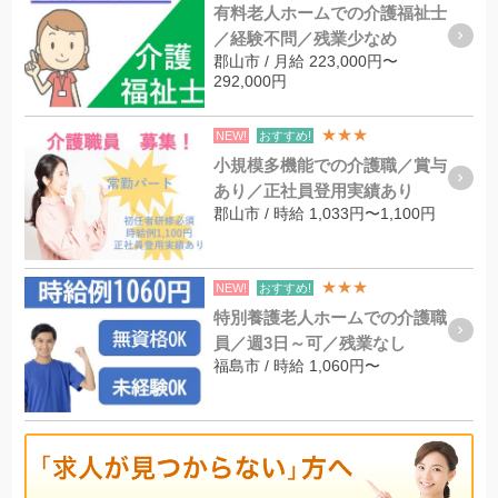
有料老人ホームでの介護福祉士
／経験不問／残業少なめ
郡山市 / 月給 223,000円〜
292,000円
★★★
NEW!
おすすめ!
小規模多機能での介護職／賞与
あり／正社員登用実績あり
郡山市 / 時給 1,033円〜1,100円
★★★
NEW!
おすすめ!
特別養護老人ホームでの介護職
員／週3日～可／残業なし
福島市 / 時給 1,060円〜