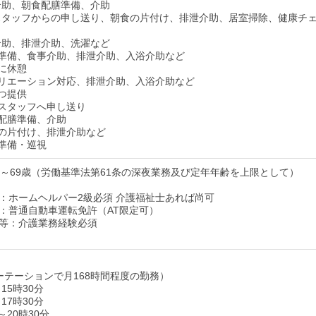
床介助、朝食配膳準備、介助
夜勤スタッフからの申し送り、朝食の片付け、排泄介助、居室掃除、健康チ
浴介助、排泄介助、洗濯など
 昼食準備、食事介助、排泄介助、入浴介助など
番に休憩
 レクリエーション対応、排泄介助、入浴介助など
やつ提供
夜勤スタッフへ申し送り
夕食配膳準備、介助
夕食の片付け、排泄介助など
就寝準備・巡視
歳～69歳（労働基準法第61条の深夜業務及び定年年齢を上限として）
：ホームヘルパー2級必須 介護福祉士あれば尚可
：普通自動車運転免許（AT限定可）
等：介護業務経験必須
ーテーションで月168時間程度の勤務）
15時30分
17時30分
～20時30分