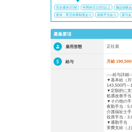
完全週休2日制
年間休日110日以上
施設経験あ
産休・育児休業制度あり
資格手当あり
賞与あ
募集要項
正社員
雇用形態
月給 190,50
給与
----給与詳細--
▼基本給（月
143,500円～1
▼定額的に支
処遇改善手当：1
▼その他の手
夜勤手当：5,
介護福祉士手当
役席手当：3,0
▼通勤手当
実費支給（上限