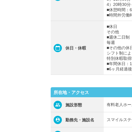
4）20時30
■休憩時間：6
■時間外労働
■休日
その他
■週休二日制
毎週
■その他の休
休日・休暇
シフト制によ
特別休暇取得
■年間休日：1
■6ヶ月経過
所在地・アクセス
有料老人ホー
施設形態
スマイルステ
勤務先・施設名