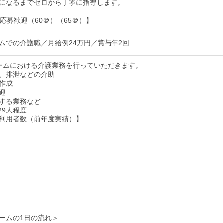
になるまでゼロから丁寧に指導します。
の応募歓迎（60＠）（65＠）】
ムでの介護職／月給例24万円／賞与年2回
ームにおける介護業務を行っていただきます。
、排泄などの介助
作成
迎
する業務など
29人程度
利用者数（前年度実績）】
ームの1日の流れ＞