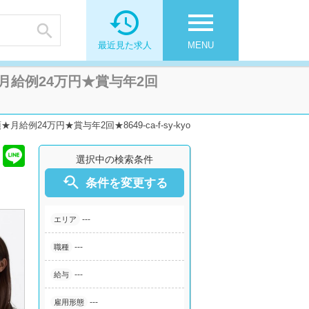

menu

最近見た求人
MENU
給例24万円★賞与年2回
4万円★賞与年2回★8649-ca-f-sy-kyo
選択中の検索条件

条件を変更する
---
エリア
---
職種
---
給与
---
雇用形態