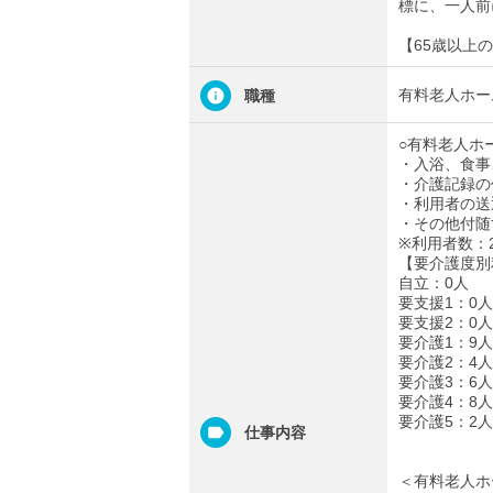
標に、一人前
【65歳以上
有料老人ホー
職種
○有料老人ホ
・入浴、食事
・介護記録の
・利用者の送
・その他付随
※利用者数：
【要介護度別
自立：0人
要支援1：0人
要支援2：0人
要介護1：9人
要介護2：4人
要介護3：6人
要介護4：8人
要介護5：2人
仕事内容
＜有料老人ホ