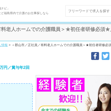
職ナビ」
など福島県内で介護のお仕事探しなら
料老人ホームでの介護職員＞★初任者研修必須★月
人情報
>
＜郡山市／正社員／有料老人ホームでの介護職員＞★初任者研修必須★月給例2
万円／賞与年2回