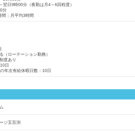
分～翌日9時00分（夜勤は月4～6回程度）
0分
時間：月平均3時間
日
る（ローテーション勤務）
制度あり
10日
後の年次有給休暇日数：10日
ム
ージ五百渕