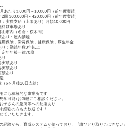
--
月あたり3,000円～10,000円（前年度実績）
回 300,000円～420,000円（前年度実績）
り：実費支給（上限あり）月額10,000円
無料駐車場あり
郡山市内（名倉・桜木間）
策あり：屋内禁煙
雇用保険，労災保険，健康保険，厚生年金
あり：勤続年数3年以上
：定年年齢一律70歳
あり
得実績あり
得実績あり
実績あり
歓迎
数（6ヶ月後10日支給）
用にも積極的な事業所です
見学可能♪お気軽にご相談ください。
お子さんの急病等への配慮あり
未経験の方も大歓迎です！
せていただきます。
の経験から、育成システムが整っており、『誰ひとり取りこぼさない』