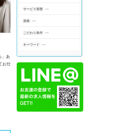
---
サービス形態
---
資格
---
こだわり条件
---
キーワード
ろ」あ
てお仕