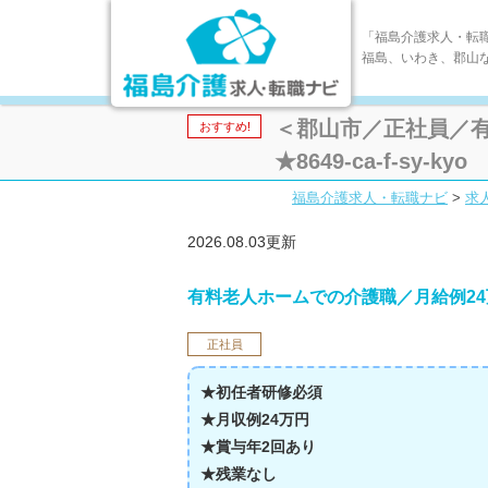
「福島介護求人・転
福島、いわき、郡山
＜郡山市／正社員／有
おすすめ!
★8649-ca-f-sy-kyo
福島介護求人・転職ナビ
>
求
2026.08.03更新
有料老人ホームでの介護職／月給例24
正社員
★初任者研修必須
★月収例24
万円
★賞与年2回あり
★残業なし