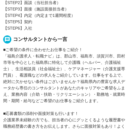
【STEP2】面談（当社担当者）
【STEP3】面接（施設面接担当者）
【STEP4】内定（内定まで1週間程度）
【STEP5】契約
【STEP6】入社
message
コンサルタントから一言
■ご希望の条件に合わせたお仕事をご紹介！
「福島介護求人・転職ナビ」は、郡山市、福島市、須賀川市、田村
市等を中心とした福島県に特化して介護職（ヘルパー、介護福祉
士）、生活相談員（社会福祉士）、ケアマネージャー（介護支援専
門員）、看護職などの求人をご紹介しています。仕事をする上で、
絶対に欠かせない条件はございませんか？福島県内の豊富な求人デ
ータから専任のコンサルタントがあなたのキャリアやご希望をふま
え、業務内容（介助・扶助・リクリエーション）・勤務地・就業時
間・期間・給与などご希望のお仕事をご紹介します。
■応募書類の添削や面接対策も行います！
介護業界未経験の方でも、担当者の心にグッとくるような履歴書や
職務経歴書の書き方をお伝えします。さらに面接対策もあり！よく