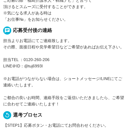
ご応募の際「福島介護求人・転職ナビ」と言って
頂けるとスムーズに受付することができます。
※気になる求人がある時は
「お仕事№」をお知らせください。
chat
応募受付後の連絡
担当よりお電話にてご連絡致します。
その際、面接日程や見学希望日などご希望があればお伝え下さい。
担当TEL ：0120-260-206
LINE＠ID：@tuj6993l
※お電話がつながらない場合は、ショートメッセージ/LINEにてご
連絡いたします。
ご都合の良いお時間、連絡手段をご返信いただきましたら、ご希望
に合わせてご連絡いたします！
replay
選考プロセス
【STEP1】応募ボタン・お電話にてお問合わせください。