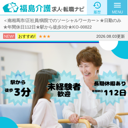

menu
履歴
MENU
＜南相馬市/正社員/病院でのソーシャルワーカー＞★日勤のみ
★年間休日112日★駅から徒歩3分★KO-00822
NEW!
おすすめ!
★★★
2026.08.03更新