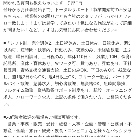
聞かれる質問も教えちゃいます…(´艸｀*)
登録からお仕事開始まで、トータルサポート！就業開始前の不安は
もちろん、就業後のお困りごとも当社のスタッフがしっかりとフォ
ロー致します！まずは見学してみたい！気になる施設があって詳細
が聞きたい！など、まずはお気軽にお問い合わせください♪
■「シフト制、完全週休2、土日祝休み、土日休み、日祝休み、週3
以内可、短時間・扶養内、日勤のみ、夜勤のみ、未経験歓迎、主ふ
歓迎、曜日相談可、土日祝のみ、年休110日～、残業月10H、保育/
託児所、産休・育休あり、Ｗワーク可、賞与あり、昇給あり、正社
員登用、資格支援交通費支給、土日のみOK、平日のみOK、残業な
し、週1週2日からOK、週4日以上OK、フリーター歓迎、パートア
ルバイト歓迎、急募求人、初心者歓迎、無資格OK、短時間勤務、
フルタイム勤務、資格取得サポート制度あり、新設・オープニング
求人、ハローワーク求人」上記の条件で働きたい方、ご相談くださ
い。
■未経験者歓迎の職場もご相談可能です。
「営業・事務・販売・受付・総務・人事・企画・管理・公務員・不
動産・金融・旅行・観光・飲食・コンビニ」など様々なバックグラ