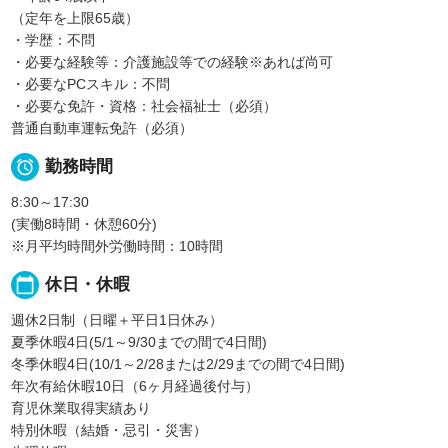
（定年を上限65歳）
・学歴：不問
・必要な経験等：介護施設等での経験※あれば尚可
・必要なPCスキル：不問
・必要な免許・資格：社会福祉士（必須）
普通自動車運転免許（必須）

勤務時間
8:30～17:30
(実働8時間・休憩60分)
※月平均時間外労働時間：10時間
calendar_today
休日・休暇
週休2日制（日曜＋平日1日休み）
夏季休暇4日(5/1～9/30までの間で4日間)
冬季休暇4日(10/1～2/28または2/29までの間で4日間)
年次有給休暇10日（6ヶ月経過後付与）
育児休業取得実績あり
特別休暇（結婚・忌引・災害）