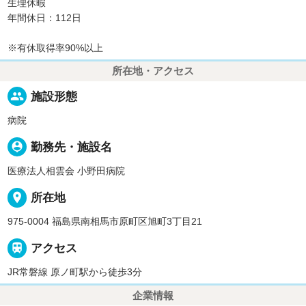
生理休暇
年間休日：112日
※有休取得率90%以上
所在地・アクセス
people
施設形態
病院
person_pin
勤務先・施設名
医療法人相雲会 小野田病院
place
所在地
975-0004 福島県南相馬市原町区旭町3丁目21

アクセス
JR常磐線 原ノ町駅から徒歩3分
企業情報