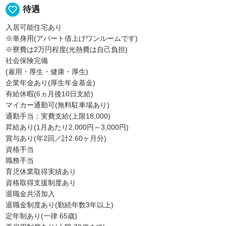
favorite_border
待遇
入居可能住宅あり
※単身用(アパート借上げワンルームです)
※寮費は2万円程度(光熱費は自己負担)
社会保険完備
(雇用・厚生・健康・厚生)
企業年金あり(厚生年金基金)
有給休暇(6ヵ月後10日支給)
マイカー通勤可(無料駐車場あり)
通勤手当：実費支給(上限18,000)
昇給あり(1月あたり2,000円～3,000円)
賞与あり(年2回／計2.60ヶ月分)
資格手当
職務手当
育児休業取得実績あり
資格取得支援制度あり
退職金共済加入
退職金制度あり(勤続年数3年以上)
定年制あり(一律 65歳)