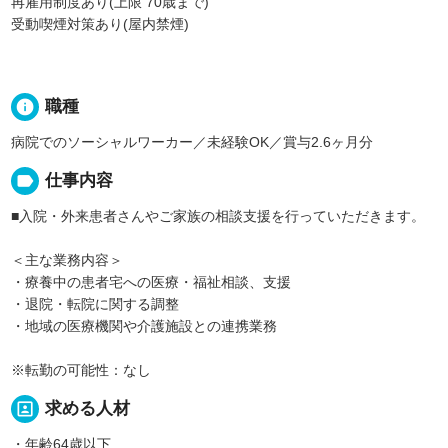
再雇用制度あり(上限 70歳まで)
受動喫煙対策あり(屋内禁煙)
info
職種
病院でのソーシャルワーカー／未経験OK／賞与2.6ヶ月分
label
仕事内容
■入院・外来患者さんやご家族の相談支援を行っていただきます。
＜主な業務内容＞
・療養中の患者宅への医療・福祉相談、支援
・退院・転院に関する調整
・地域の医療機関や介護施設との連携業務
※転勤の可能性：なし
portrait
求める人材
・年齢64歳以下