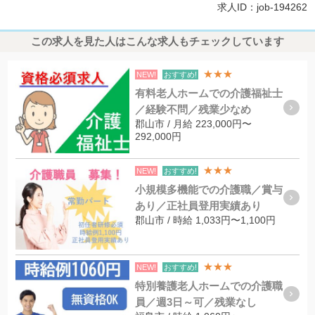
求人ID：job-194262
この求人を見た人はこんな求人もチェックしています
★★★
NEW!
おすすめ!
有料老人ホームでの介護福祉士
／経験不問／残業少なめ
郡山市 / 月給 223,000円〜
292,000円
★★★
NEW!
おすすめ!
小規模多機能での介護職／賞与
あり／正社員登用実績あり
郡山市 / 時給 1,033円〜1,100円
★★★
NEW!
おすすめ!
特別養護老人ホームでの介護職
員／週3日～可／残業なし