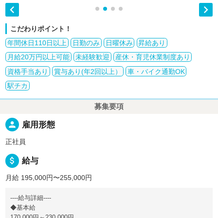


こだわりポイント！
年間休日110日以上
日勤のみ
日曜休み
昇給あり
月給20万円以上可能
未経験歓迎
産休・育児休業制度あり
資格手当あり
賞与あり(年2回以上）
車・バイク通勤OK
駅チカ
募集要項
person
雇用形態
正社員
attach_money
給与
月給 195,000円〜255,000円
----給与詳細----
◆基本給
170,000円～230,000円