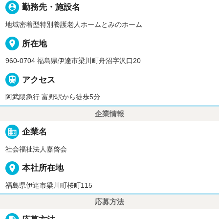
person_pin
勤務先・施設名
地域密着型特別養護老人ホームとみのホーム
place
所在地
960-0704 福島県伊達市梁川町舟沼字沢口20

アクセス
阿武隈急行 富野駅から徒歩5分
企業情報
business
企業名
社会福祉法人嘉啓会
place
本社所在地
福島県伊達市梁川町桜町115
応募方法