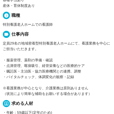
産休・育休制度あり
info
職種
特別養護老人ホームでの看護師
label
仕事内容
定員29名の地域密着型特別養護老人ホームにて、看護業務を中心に
ご担当いただきます。
・服薬管理、薬剤の準備・確認
・点滴管理、喀痰吸引、経管栄養などの医療的ケア
・嘱託医・主治医・協力医療機関との連携、調整
・バイタルチェック、体調変化の観察・記録
※看護業務が中心となり、介護業務は原則ありません
（状況により簡単な補助をお願いする場合があります）
portrait
求める人材
・年齢：59歳以下(定年のため)