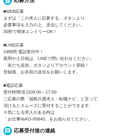
description
応募方法
■WEB応募
まずは「この求人に応募する」ボタンより
必要事項を入力の上、送信してください。
30秒で簡単エントリーOK！
■LINE応募
24時間 電話受付中！
夜間や土日祝は、LINEで問い合わせください。
「友だち追加」ボタンよりアカウント登録！
登録後、お名前の送信をお願いします。
■電話応募
受付時間/全日09:00～17:00
ご応募の際「福島介護求人・転職ナビ」と言って
頂けるとスムーズに受付することができます。
※気になる求人がある時は
「お仕事№KO-00840」をお知らせください。
chat
応募受付後の連絡