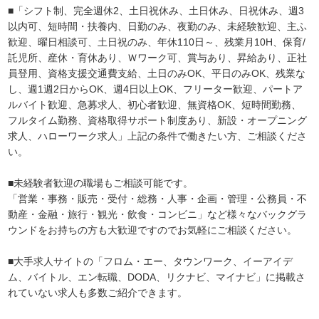
■「シフト制、完全週休2、土日祝休み、土日休み、日祝休み、週3
以内可、短時間・扶養内、日勤のみ、夜勤のみ、未経験歓迎、主ふ
歓迎、曜日相談可、土日祝のみ、年休110日～、残業月10H、保育/
託児所、産休・育休あり、Ｗワーク可、賞与あり、昇給あり、正社
員登用、資格支援交通費支給、土日のみOK、平日のみOK、残業な
し、週1週2日からOK、週4日以上OK、フリーター歓迎、パートア
ルバイト歓迎、急募求人、初心者歓迎、無資格OK、短時間勤務、
フルタイム勤務、資格取得サポート制度あり、新設・オープニング
求人、ハローワーク求人」上記の条件で働きたい方、ご相談くださ
い。
■未経験者歓迎の職場もご相談可能です。
「営業・事務・販売・受付・総務・人事・企画・管理・公務員・不
動産・金融・旅行・観光・飲食・コンビニ」など様々なバックグラ
ウンドをお持ちの方も大歓迎ですのでお気軽にご相談ください。
■大手求人サイトの「フロム・エー、タウンワーク、イーアイデ
ム、バイトル、エン転職、DODA、リクナビ、マイナビ」に掲載さ
れていない求人も多数ご紹介できます。