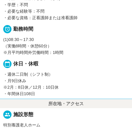
・学歴：不問
・必要な経験等：不問
・必要な資格：正看護師または准看護師

勤務時間
(1)08:30～17:30
（実働8時間・休憩60分）
※月平均時間外労働時間：1時間
calendar_today
休日・休暇
・週休二日制（シフト制）
・月9日休み
※2月：8日休／12月：10日休
・年間休日108日
所在地・アクセス
people
施設形態
特別養護老人ホーム