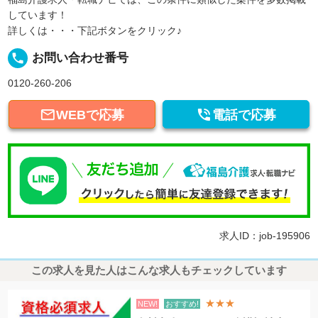
しています！
詳しくは・・・下記ボタンをクリック♪
local_phone
お問い合わせ番号
0120-260-206


WEBで応募
電話で応募
求人ID：job-195906
この求人を見た人はこんな求人もチェックしています
★★★
NEW!
おすすめ!