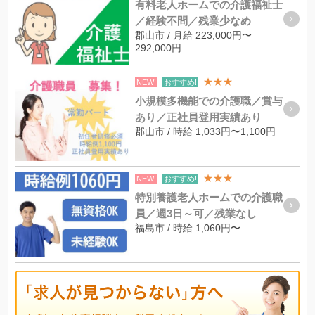
有料老人ホームでの介護福祉士
／経験不問／残業少なめ
郡山市 / 月給 223,000円〜
292,000円
★★★
NEW!
おすすめ!
小規模多機能での介護職／賞与
あり／正社員登用実績あり
郡山市 / 時給 1,033円〜1,100円
★★★
NEW!
おすすめ!
特別養護老人ホームでの介護職
員／週3日～可／残業なし
福島市 / 時給 1,060円〜