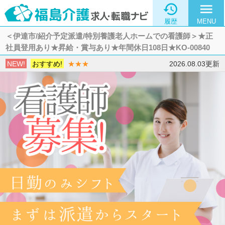

menu
履歴
MENU
＜伊達市/紹介予定派遣/特別養護老人ホームでの看護師＞★正
社員登用あり★昇給・賞与あり★年間休日108日★KO-00840
NEW!
おすすめ!
★★★
2026.08.03更新