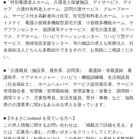
■「特別養護老人ホーム、介護老人保健施設、デイサービス、デイ
ケア、介護付有料老人ホーム、訪問介護サービス、グループホー
ム、サービス付き高齢者向け住宅、住宅型有料老人ホーム、ショー
トステイ、看護小規模多機能型居宅介護、小規模多機能ホーム、ケ
アプランセンター、放課後等デイサービス、居宅介護支援、ケアハ
ウス、ケアホーム、リハビリテーションセンター、リハビリ型デイ
サービス、地域包括支援センター」等の施設の求人も医療法人、社
会福祉法人どちらも多数紹介できますので、お気軽にご相談くださ
い。
■「介護職員（施設系、通所系、訪問系）、看護師・准看護師、看
護助手、ケアマネージャー、リハビリ・機能訓練職、生活相談員
（社会福祉士）、ホームヘルパー、サービス提供責任者、サービス
管理責任者、管理職・管理職候補、管理栄養士・栄養士、調理師・
調理スタッフ、児童指導員、生活支援員、受付・事務」など、福島
県の介護業界に関わるあらゆる求人を扱っています。
■【今まさにindeed を見ている方へ】
この求人情報に関するお問い合わせは、「掲載元で詳細を見る」ま
たは「応募先へ進む」の青いボタンをクリックしてください。
福島介護求人・転職ナビでは、この条件に類似した案件を多数掲載