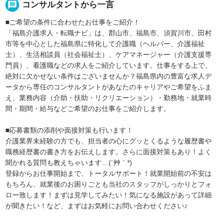
message
コンサルタントから一言
■ご希望の条件に合わせたお仕事をご紹介！
「福島介護求人・転職ナビ」は、郡山市、福島市、須賀川市、田村
市等を中心とした福島県に特化して介護職（ヘルパー、介護福祉
士）、生活相談員（社会福祉士）、ケアマネージャー（介護支援専
門員）、看護職などの求人をご紹介しています。仕事をする上で、
絶対に欠かせない条件はございませんか？福島県内の豊富な求人デ
ータから専任のコンサルタントがあなたのキャリアやご希望をふま
え、業務内容（介助・扶助・リクリエーション）・勤務地・就業時
間・期間・給与などご希望のお仕事をご紹介します。
■応募書類の添削や面接対策も行います！
介護業界未経験の方でも、担当者の心にグッとくるような履歴書や
職務経歴書の書き方をお伝えします。さらに面接対策もあり！よく
聞かれる質問も教えちゃいます…(´艸｀*)
登録からお仕事開始まで、トータルサポート！就業開始前の不安は
もちろん、就業後のお困りごとも当社のスタッフがしっかりとフォ
ロー致します！まずは見学してみたい！気になる施設があって詳細
が聞きたい！など、まずはお気軽にお問い合わせください♪