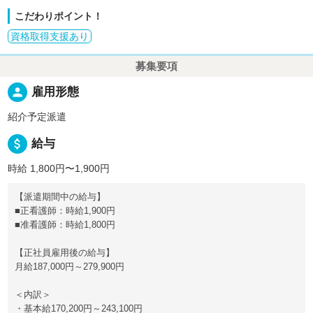
こだわりポイント！
資格取得支援あり
募集要項
person
雇用形態
紹介予定派遣
attach_money
給与
時給 1,800円〜1,900円
【派遣期間中の給与】
■正看護師：時給1,900円
■准看護師：時給1,800円
【正社員雇用後の給与】
月給187,000円～279,900円
＜内訳＞
・基本給170,200円～243,100円