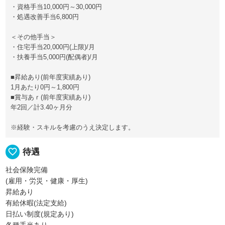
・資格手当10,000円～30,000円
・処遇改善手当6,800円
＜その他手当＞
・住宅手当20,000円(上限)/月
・扶養手当5,000円(配偶者)/月
■昇給あり(前年度実績あり)
1月あたり0円～1,800円
■賞与あｒ(前年度実績あり)
年2回／計3.40ヶ月分
※経験・スキルを考慮のうえ決定します。
favorite_border
待遇
社会保険完備
(雇用・労災・健康・厚生)
昇給あり
有給休暇(法定支給)
日払い制度(規定あり)
各種手当あり