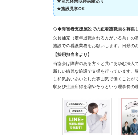
★育児休業取得実績あり
★施設見学OK
◇◆障害者支援施設での正看護職員を募集
欠員補充（定年退職される方がいる為）の
施設での看護業務をお願いします。日勤の
【採用担当者より】
当協会は障害のある方々と共にあゆむ法人
新しい綺麗な施設で支援を行っています。
し和気あいあいとした雰囲気で働くことが
収及び生涯所得を増やそうという理事長の