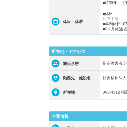
■時間外：月
■休日
シフト制
休日・休暇
■年間休日10
■6ヶ月経過
所在地・アクセス
指定障害者支
施設形態
社会福祉法人
勤務先・施設名
963-4312
所在地
企業情報