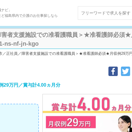
職ナビ」
など福島県内で介護のお仕事探しなら
害者支援施設での准看護職員＞★准看護師必須★月収
s-nf-jn-kgo
／正社員／障害者支援施設での准看護職員＞★准看護師必須★月収例29万円★賞与計4
29万円／賞与計4.00ヵ月分