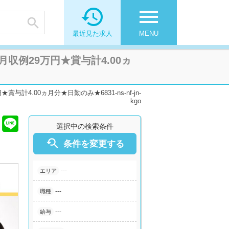

menu

最近見た求人
MENU
例29万円★賞与計4.00ヵ
.00ヵ月分★日勤のみ★6831-ns-nf-jn-
kgo
選択中の検索条件

条件を変更する
---
エリア
---
職種
---
給与