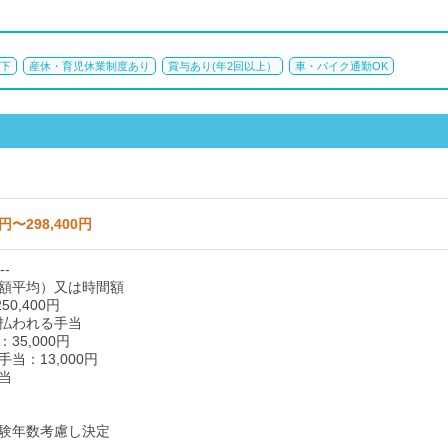
以下
産休・育児休業制度あり
賞与あり(年2回以上）
車・バイク通勤OK
0円〜298,400円
--
額平均）又は時間額
50,400円
払われる手当
35,000円
当：13,000円
当
験年数考慮し決定