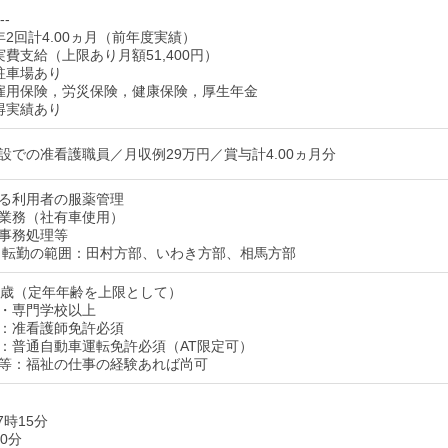
--
2回計4.00ヵ月（前年度実績）
費支給（上限あり月額51,400円）
駐車場あり
雇用保険，労災保険，健康保険，厚生年金
得実績あり
設での准看護職員／月収例29万円／賞与計4.00ヵ月分
る利用者の服薬管理
業務（社有車使用）
事務処理等
 転勤の範囲：田村方部、いわき方部、相馬方部
9歳（定年年齢を上限として）
・専門学校以上
：准看護師免許必須
：普通自動車運転免許必須（AT限定可）
等：福祉の仕事の経験あれば尚可
7時15分
0分