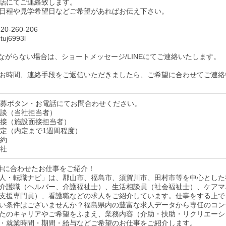
話にてご連絡致します。
日程や見学希望日などご希望があればお伝え下さい。
0-260-206
uj6993l
ながらない場合は、ショートメッセージ/LINEにてご連絡いたします。
お時間、連絡手段をご返信いただきましたら、ご希望に合わせてご連絡
】応募ボタン・お電話にてお問合わせください。
】面談（当社担当者）
】面接（施設面接担当者）
】内定（内定まで1週間程度）
契約
入社
件に合わせたお仕事をご紹介！
人・転職ナビ」は、郡山市、福島市、須賀川市、田村市等を中心とした
介護職（ヘルパー、介護福祉士）、生活相談員（社会福祉士）、ケアマ
支援専門員）、看護職などの求人をご紹介しています。仕事をする上で
い条件はございませんか？福島県内の豊富な求人データから専任のコン
たのキャリアやご希望をふまえ、業務内容（介助・扶助・リクリエーシ
・就業時間・期間・給与などご希望のお仕事をご紹介します。