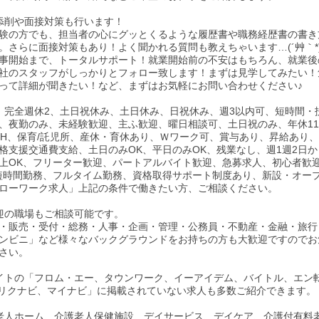
添削や面接対策も行います！
験の方でも、担当者の心にグッとくるような履歴書や職務経歴書の書き
。さらに面接対策もあり！よく聞かれる質問も教えちゃいます…(´艸｀*
事開始まで、トータルサポート！就業開始前の不安はもちろん、就業後
社のスタッフがしっかりとフォロー致します！まずは見学してみたい！
って詳細が聞きたい！など、まずはお気軽にお問い合わせください♪
、完全週休2、土日祝休み、土日休み、日祝休み、週3以内可、短時間・
、夜勤のみ、未経験歓迎、主ふ歓迎、曜日相談可、土日祝のみ、年休11
0H、保育/託児所、産休・育休あり、Ｗワーク可、賞与あり、昇給あり
格支援交通費支給、土日のみOK、平日のみOK、残業なし、週1週2日か
以上OK、フリーター歓迎、パートアルバイト歓迎、急募求人、初心者歓
短時間勤務、フルタイム勤務、資格取得サポート制度あり、新設・オー
ローワーク求人」上記の条件で働きたい方、ご相談ください。
迎の職場もご相談可能です。
・販売・受付・総務・人事・企画・管理・公務員・不動産・金融・旅行
ンビニ」など様々なバックグラウンドをお持ちの方も大歓迎ですのでお
さい。
イトの「フロム・エー、タウンワーク、イーアイデム、バイトル、エン
、リクナビ、マイナビ」に掲載されていない求人も多数ご紹介できます。
老人ホーム、介護老人保健施設、デイサービス、デイケア、介護付有料