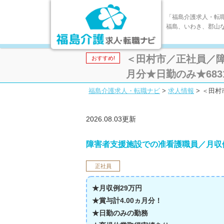
「福島介護求人・転
福島、いわき、郡山
＜田村市／正社員／障
おすすめ!
月分★日勤のみ★6831-n
福島介護求人・転職ナビ
>
求人情報
>
＜田村市
2026.08.03更新
障害者支援施設での准看護職員／月収例
正社員
★月収例29万円
★賞与計4.00ヵ月分！
★日勤のみの勤務