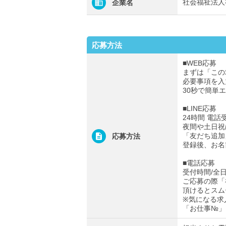
社会福祉法人
企業名
応募方法
■WEB応募
まずは「この
必要事項を入
30秒で簡単
■LINE応募
24時間 電話
夜間や土日祝
「友だち追加
応募方法
登録後、お名
■電話応募
受付時間/全日0
ご応募の際「
頂けるとスム
※気になる求
「お仕事№」