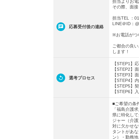
担当よりお電
その際、面接
担当TEL ：012
LINE＠ID：@t
応募受付後の連絡
※お電話がつ
ご都合の良い
します！
【STEP1
【STEP2
【STEP3
選考プロセス
【STEP4
【STEP5】
【STEP6】
■ご希望の条
「福島介護求
県に特化して
ジャー（介護
対に欠かせな
タントがあな
ン）・勤務地