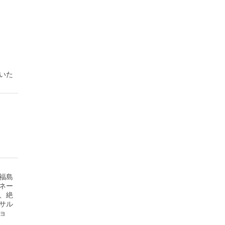
いた
福島
ネー
、絶
サル
ョ