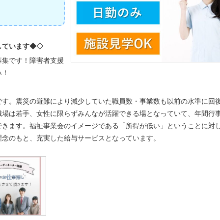
しています◆◇
募集です！障害者支援
み！
です。震災の避難により減少していた職員数・事業数も以前の水準に回
職場は若手、女性に限らずみんなが活躍できる場となっていて、年間行
できます。福祉事業会のイメージである「所得が低い」ということに対
理念のもと、充実した給与サービスとなっています。