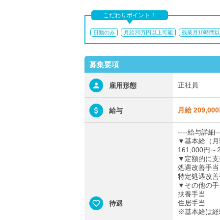
こだわりポイント！
日勤のみ
月給20万円以上可能
残業月10時間
募集要項
正社員
雇用形態
月給 209,00
給与
----給与詳細--
▼基本給（月
161,000円～2
▼定額的に支
処遇改善手当：
特定処遇改善手
▼その他の手
扶養手当
住居手当
待遇
※基本給は経