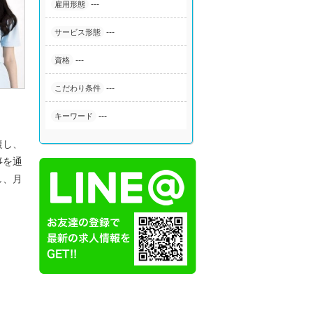
---
雇用形態
---
サービス形態
---
資格
---
こだわり条件
---
キーワード
復し、
事を通
し、月