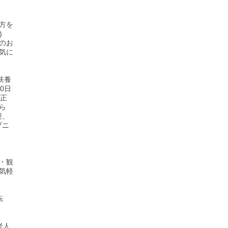
方を
)
のお
気に
扶養
0日
、正
ら
迎、
プニ
・観
気軽
転
老人