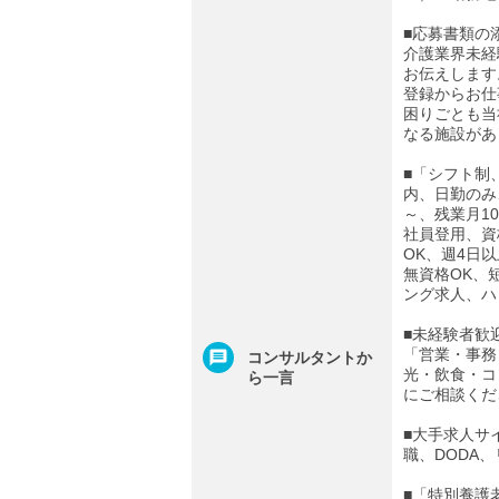
■応募書類の
介護業界未経
お伝えします
登録からお仕
困りごとも当
なる施設があ
■「シフト制
内、日勤のみ
～、残業月1
社員登用、資
OK、週4日
無資格OK、
ング求人、ハ
■未経験者歓
「営業・事務
コンサルタントか
光・飲食・コ
ら一言
にご相談くだ
■大手求人サ
職、DODA
■「特別養護