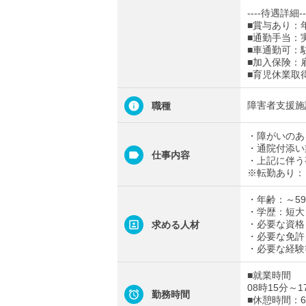
----待遇詳細--
■賞与あり：年
■通勤手当：実
■車通勤可：
■加入保険：
■育児休業取
障害者支援施
職種
・障がいのあ
・通院付添い
仕事内容
・上記に伴う
※転勤あり：
・年齢：～5
・学歴：短大
・必要な資格
求める人材
・必要な免許
・必要な経験
■就業時間
08時15分～1
勤務時間
■休憩時間：6