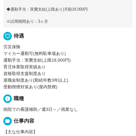
◆通勤手当：実費支給(上限あり)月額18,000円
※試用期間あり：3ヶ月
favorite_border
待遇
労災保険
マイカー通勤可(無料駐車場あり)
通勤手当：実費支給(上限18,000円)
育児休業取得実績あり
資格取得支援制度あり
退職金制度あり(勤続年数3年以上)
受動喫煙対策あり(屋内禁煙)
info
職種
病院での看護補助／週3日～／残業なし
label
仕事内容
【主な仕事内容】