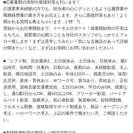
■応募書類の添削や面接対策も行います！
介護業界未経験の方でも、担当者の心にグッとくるような履歴書や
職務経歴書の書き方をお伝えします。さらに面接対策もあり！よく
聞かれる質問も教えちゃいます…(´艸｀*)
登録からお仕事開始まで、トータルサポート！就業開始前の不安は
もちろん、就業後のお困りごとも当社のスタッフがしっかりとフォ
ロー致します！まずは見学してみたい！気になる施設があって詳細
が聞きたい！など、まずはお気軽にお問い合わせください♪
■「シフト制、完全週休2、土日祝休み、土日休み、日祝休み、週3
以内可、短時間・扶養内、日勤のみ、夜勤のみ、未経験歓迎、主ふ
歓迎、曜日相談可、土日祝のみ、年休110日～、残業月10H、保育/
託児所、産休・育休あり、Ｗワーク可、賞与あり、昇給あり、正社
員登用、資格支援交通費支給、土日のみOK、平日のみOK、残業な
し、週1週2日からOK、週4日以上OK、フリーター歓迎、パートア
ルバイト歓迎、急募求人、初心者歓迎、無資格OK、短時間勤務、
フルタイム勤務、資格取得サポート制度あり、新設・オープニング
求人、ハローワーク求人」上記の条件で働きたい方、ご相談くださ
い。
■未経験者歓迎の職場もご相談可能です。