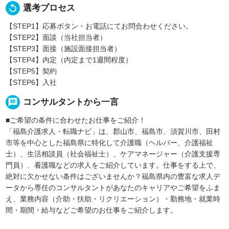
replay
選考プロセス
【STEP1】応募ボタン・お電話にてお問合わせください。
【STEP2】面談（当社担当者）
【STEP3】面接（施設面接担当者）
【STEP4】内定（内定まで1週間程度）
【STEP5】契約
【STEP6】入社
message
コンサルタントから一言
■ご希望の条件に合わせたお仕事をご紹介！
「福島介護求人・転職ナビ」は、郡山市、福島市、須賀川市、田村
市等を中心とした福島県に特化して介護職（ヘルパー、介護福祉
士）、生活相談員（社会福祉士）、ケアマネージャー（介護支援専
門員）、看護職などの求人をご紹介しています。仕事をする上で、
絶対に欠かせない条件はございませんか？福島県内の豊富な求人デ
ータから専任のコンサルタントがあなたのキャリアやご希望をふま
え、業務内容（介助・扶助・リクリエーション）・勤務地・就業時
間・期間・給与などご希望のお仕事をご紹介します。