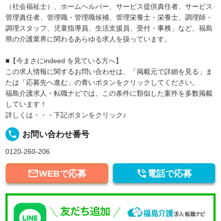
（社会福祉士）、ホームヘルパー、サービス提供責任者、サービス
管理責任者、管理職・管理職候補、管理栄養士・栄養士、調理師・
調理スタッフ、児童指導員、生活支援員、受付・事務」など、福島
県の介護業界に関わるあらゆる求人を扱っています。
■【今まさにindeed を見ている方へ】
この求人情報に関するお問い合わせは、「掲載元で詳細を見る」ま
たは「応募先へ進む」の青いボタンをクリックしてください。
福島介護求人・転職ナビでは、この条件に類似した案件を多数掲載
しています！
詳しくは・・・下記ボタンをクリック♪
local_phone
お問い合わせ番号
0120-260-206


WEBで応募
電話で応募