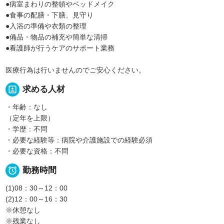
●病室まわりの整頓やベッドメイク
●食事の配膳・下膳、見守り
●入浴の準備や衣類の整理
●備品・物品の補充や簡単な清掃
●看護師が行うケアのサポート業務
医療行為は行いませんのでご安心ください。
portrait
求める人材
・年齢：なし
（定年を上限）
・学歴：不問
・必要な経験等：病院や介護施設での経験必須
・必要な資格：不問

勤務時間
(1)08：30～12：00
(2)12：00～16：30
※休憩なし
※残業なし