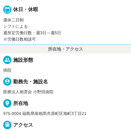
calendar_today
休日・休暇
週休二日制
シフトによる
週所定労働日数：週3日～週5日
※労働日数相談可
所在地・アクセス
people
施設形態
病院
person_pin
勤務先・施設名
医療法人相雲会 小野田病院
place
所在地
975-0004 福島県南相馬市原町区旭町3丁目21

アクセス