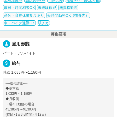
主婦活躍中
施設見学OK
日勤のみ
時給1000円以上可能
曜日・時間相談OK
未経験歓迎
無資格歓迎
産休・育児休業制度あり
短時間勤務OK（扶養内）
車・バイク通勤OK
駅チカ
募集要項
person
雇用形態
パート・アルバイト
attach_money
給与
時給 1,033円〜1,150円
----給与詳細----
◆基本給
1,033円～1,150円
◆月収例
・週3日勤務の場合
43,386円～48,300円
(時給×1日3.5時間×月12日)