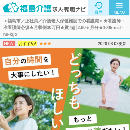

menu
履歴
MENU
＜福島市／正社員／介護老人保健施設での看護職＞★看護師・
准看護師必須★月収例30万円★賞与計2.80ヵ月分★1045-ns-f-
ns-kgo
NEW!
おすすめ!
★★★
2026.08.03更新