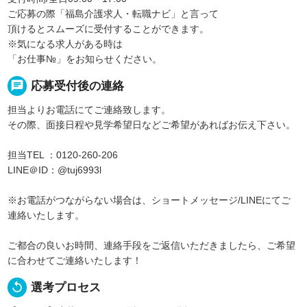
ご応募の際「福島介護求人・転職ナビ」と言って
頂けるとスムーズに受付することができます。
※気になる求人がある時は
「お仕事№」をお知らせください。
chat
応募受付後の連絡
担当よりお電話にてご連絡致します。
その際、面接日程や見学希望日などご希望があればお伝え下さい。
担当TEL ：0120-260-206
LINE＠ID：@tuj6993l
※お電話がつながらない場合は、ショートメッセージ/LINEにてご
連絡いたします。
ご都合の良いお時間、連絡手段をご返信いただきましたら、ご希望
に合わせてご連絡いたします！
replay
選考プロセス