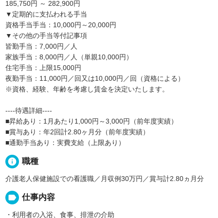
185,750円 ～ 282,900円
▼定期的に支払われる手当
資格手当手当：10,000円～20,000円
▼その他の手当等付記事項
皆勤手当：7,000円／人
家族手当：8,000円／人（単親10,000円）
住宅手当：上限15,000円
夜勤手当：11,000円／回又は10,000円／回（資格による）
※資格、経験、年齢を考慮し賃金を決定いたします。
----待遇詳細----
■昇給あり：1月あたり1,000円～3,000円（前年度実績）
■賞与あり：年2回計2.80ヶ月分（前年度実績）
■通勤手当あり：実費支給（上限あり）
info
職種
介護老人保健施設での看護職／月収例30万円／賞与計2.80ヵ月分
label
仕事内容
・利用者の入浴、食事、排泄の介助