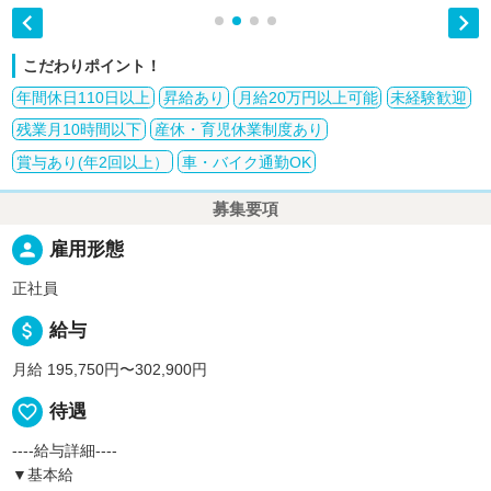


こだわりポイント！
年間休日110日以上
昇給あり
月給20万円以上可能
未経験歓迎
残業月10時間以下
産休・育児休業制度あり
賞与あり(年2回以上）
車・バイク通勤OK
募集要項
person
雇用形態
正社員
attach_money
給与
月給 195,750円〜302,900円
favorite_border
待遇
----給与詳細----
▼基本給