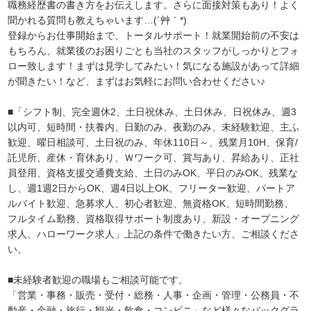
職務経歴書の書き方をお伝えします。さらに面接対策もあり！よく
聞かれる質問も教えちゃいます…(´艸｀*)
登録からお仕事開始まで、トータルサポート！就業開始前の不安は
もちろん、就業後のお困りごとも当社のスタッフがしっかりとフォ
ロー致します！まずは見学してみたい！気になる施設があって詳細
が聞きたい！など、まずはお気軽にお問い合わせください♪
■「シフト制、完全週休2、土日祝休み、土日休み、日祝休み、週3
以内可、短時間・扶養内、日勤のみ、夜勤のみ、未経験歓迎、主ふ
歓迎、曜日相談可、土日祝のみ、年休110日～、残業月10H、保育/
託児所、産休・育休あり、Ｗワーク可、賞与あり、昇給あり、正社
員登用、資格支援交通費支給、土日のみOK、平日のみOK、残業な
し、週1週2日からOK、週4日以上OK、フリーター歓迎、パートア
ルバイト歓迎、急募求人、初心者歓迎、無資格OK、短時間勤務、
フルタイム勤務、資格取得サポート制度あり、新設・オープニング
求人、ハローワーク求人」上記の条件で働きたい方、ご相談くださ
い。
■未経験者歓迎の職場もご相談可能です。
「営業・事務・販売・受付・総務・人事・企画・管理・公務員・不
動産・金融・旅行・観光・飲食・コンビニ」など様々なバックグラ