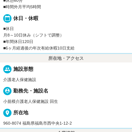
■休憩60分
■時間外月平均5時間
calendar_today
休日・休暇
■休日
月8～10日休み（シフトで調整）
■年間休日120日
■6ヶ月経過後の年次有給休暇10日支給
所在地・アクセス
people
施設形態
介護老人保健施設
person_pin
勤務先・施設名
小規模介護老人保健施設 回生
place
所在地
960-8074 福島県福島市西中央1-12-2