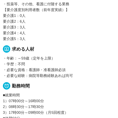
・投薬等、その他、看護に付随する業務
【要介護度別利用者数（前年度実績）】
要介護1：0人
要介護2：6人
要介護3：3人
要介護4：4人
要介護5：3人
portrait
求める人材
・年齢：～59歳（定年を上限）
・学歴：不問
・必要な資格：看護師・准看護師必須
・必要な経験：病院等勤務経験あれば尚可

勤務時間
■就業時間
1）07時00分～16時00分
2）08時30分～17時30分
3）17時00分～09時00分（月5回程度）