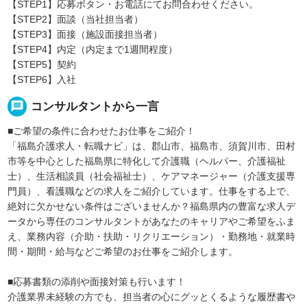
【STEP1】応募ボタン・お電話にてお問合わせください。
【STEP2】面談（当社担当者）
【STEP3】面接（施設面接担当者）
【STEP4】内定（内定まで1週間程度）
【STEP5】契約
【STEP6】入社
message
コンサルタントから一言
■ご希望の条件に合わせたお仕事をご紹介！
「福島介護求人・転職ナビ」は、郡山市、福島市、須賀川市、田村
市等を中心とした福島県に特化して介護職（ヘルパー、介護福祉
士）、生活相談員（社会福祉士）、ケアマネージャー（介護支援専
門員）、看護職などの求人をご紹介しています。仕事をする上で、
絶対に欠かせない条件はございませんか？福島県内の豊富な求人デ
ータから専任のコンサルタントがあなたのキャリアやご希望をふま
え、業務内容（介助・扶助・リクリエーション）・勤務地・就業時
間・期間・給与などご希望のお仕事をご紹介します。
■応募書類の添削や面接対策も行います！
介護業界未経験の方でも、担当者の心にグッとくるような履歴書や