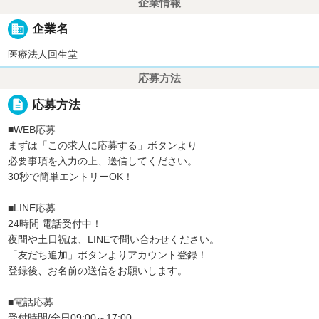
企業情報
business
企業名
医療法人回生堂
応募方法
description
応募方法
■WEB応募
まずは「この求人に応募する」ボタンより
必要事項を入力の上、送信してください。
30秒で簡単エントリーOK！
■LINE応募
24時間 電話受付中！
夜間や土日祝は、LINEで問い合わせください。
「友だち追加」ボタンよりアカウント登録！
登録後、お名前の送信をお願いします。
■電話応募
受付時間/全日09:00～17:00