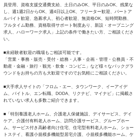
員登用、資格支援交通費支給、土日のみOK、平日のみOK、残業な
し、週1週2日からOK、週4日以上OK、フリーター歓迎、パートア
ルバイト歓迎、急募求人、初心者歓迎、無資格OK、短時間勤務、
フルタイム勤務、資格取得サポート制度あり、新設・オープニング
求人、ハローワーク求人」上記の条件で働きたい方、ご相談くださ
い。
■未経験者歓迎の職場もご相談可能です。
「営業・事務・販売・受付・総務・人事・企画・管理・公務員・不
動産・金融・旅行・観光・飲食・コンビニ」など様々なバックグラ
ウンドをお持ちの方も大歓迎ですのでお気軽にご相談ください。
■大手求人サイトの「フロム・エー、タウンワーク、イーアイデ
ム、バイトル、エン転職、DODA、リクナビ、マイナビ」に掲載さ
れていない求人も多数ご紹介できます。
■「特別養護老人ホーム、介護老人保健施設、デイサービス、デイ
ケア、介護付有料老人ホーム、訪問介護サービス、グループホー
ム、サービス付き高齢者向け住宅、住宅型有料老人ホーム、ショー
トステイ、看護小規模多機能型居宅介護、小規模多機能ホーム、ケ