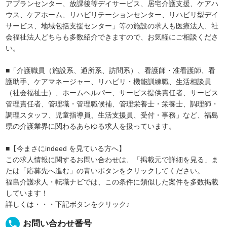
アプランセンター、放課後等デイサービス、居宅介護支援、ケアハ
ウス、ケアホーム、リハビリテーションセンター、リハビリ型デイ
サービス、地域包括支援センター」等の施設の求人も医療法人、社
会福祉法人どちらも多数紹介できますので、お気軽にご相談くださ
い。
■「介護職員（施設系、通所系、訪問系）、看護師・准看護師、看
護助手、ケアマネージャー、リハビリ・機能訓練職、生活相談員
（社会福祉士）、ホームヘルパー、サービス提供責任者、サービス
管理責任者、管理職・管理職候補、管理栄養士・栄養士、調理師・
調理スタッフ、児童指導員、生活支援員、受付・事務」など、福島
県の介護業界に関わるあらゆる求人を扱っています。
■【今まさにindeed を見ている方へ】
この求人情報に関するお問い合わせは、「掲載元で詳細を見る」ま
たは「応募先へ進む」の青いボタンをクリックしてください。
福島介護求人・転職ナビでは、この条件に類似した案件を多数掲載
しています！
詳しくは・・・下記ボタンをクリック♪
local_phone
お問い合わせ番号