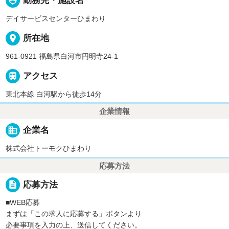
person_pin
勤務先・施設名
デイサービスセンターひまわり
place
所在地
961-0921 福島県白河市円明寺24-1

アクセス
東北本線 白河駅から徒歩14分
企業情報
business
企業名
株式会社トーモクひまわり
応募方法
description
応募方法
■WEB応募
まずは「この求人に応募する」ボタンより
必要事項を入力の上、送信してください。