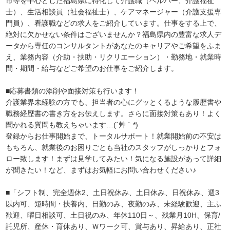
市等を中心とした福島県に特化して介護職（ヘルパー、介護福祉
士）、生活相談員（社会福祉士）、ケアマネージャー（介護支援専
門員）、看護職などの求人をご紹介しています。仕事をする上で、
絶対に欠かせない条件はございませんか？福島県内の豊富な求人デ
ータから専任のコンサルタントがあなたのキャリアやご希望をふま
え、業務内容（介助・扶助・リクリエーション）・勤務地・就業時
間・期間・給与などご希望のお仕事をご紹介します。
■応募書類の添削や面接対策も行います！
介護業界未経験の方でも、担当者の心にグッとくるような履歴書や
職務経歴書の書き方をお伝えします。さらに面接対策もあり！よく
聞かれる質問も教えちゃいます…(´艸｀*)
登録からお仕事開始まで、トータルサポート！就業開始前の不安は
もちろん、就業後のお困りごとも当社のスタッフがしっかりとフォ
ロー致します！まずは見学してみたい！気になる施設があって詳細
が聞きたい！など、まずはお気軽にお問い合わせください♪
■「シフト制、完全週休2、土日祝休み、土日休み、日祝休み、週3
以内可、短時間・扶養内、日勤のみ、夜勤のみ、未経験歓迎、主ふ
歓迎、曜日相談可、土日祝のみ、年休110日～、残業月10H、保育/
託児所、産休・育休あり、Ｗワーク可、賞与あり、昇給あり、正社