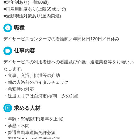
■定年制あり(一律60歳)
■再雇用制度あり(上限65歳まで)
■受動喫煙対策あり(屋内禁煙)
info
職種
デイサービスセンターでの看護師／年間休日120日／日休み
label
仕事内容
デイサービスの利用者様への看護及び介護、送迎業務等をお願いい
たします。
・食事、入浴、排泄等の介助
・朝の入浴前のバイタルチェック
・急変時の対応
・送迎エリアは白河市内(朝、夕の2回)
portrait
求める人材
・年齢：59歳以下(定年を上限)
・学歴：不問
・普通自動車運転免許必須