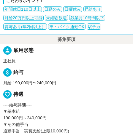
こだわりポイント！
年間休日110日以上
日勤のみ
日曜休み
昇給あり
月給20万円以上可能
未経験歓迎
残業月10時間以下
賞与あり(年2回以上）
車・バイク通勤OK
駅チカ
募集要項
person
雇用形態
正社員
attach_money
給与
月給 190,000円〜240,000円
favorite_border
待遇
----給与詳細----
▼基本給
190,000円～240,000円
▼その他手当
通勤手当：実費支給(上限10,000円)