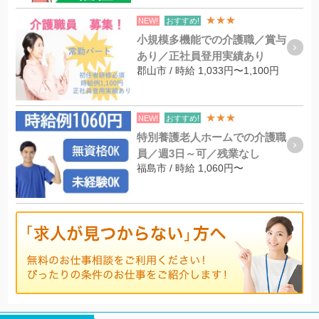
★★★
NEW!
おすすめ!
小規模多機能での介護職／賞与
あり／正社員登用実績あり
郡山市 / 時給 1,033円〜1,100円
★★★
NEW!
おすすめ!
特別養護老人ホームでの介護職
員／週3日～可／残業なし
福島市 / 時給 1,060円〜