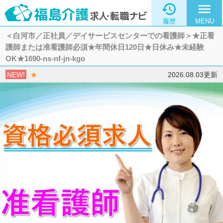

menu
履歴
MENU
＜白河市／正社員／デイサービスセンターでの看護師＞★正看
護師または准看護師必須★年間休日120日★日休み★未経験
OK★1690-ns-nf-jn-kgo
NEW!
★
2026.08.03更新