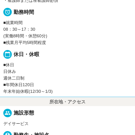
・看護師または准看護師必須

勤務時間
■就業時間
08：30～17：30
(実働8時間・休憩60分)
■残業月平均5時間程度
calendar_today
休日・休暇
■休日
日休み
週休二日制
■年間休日120日
年末年始休暇(12/30～1/3)
所在地・アクセス
people
施設形態
デイサービス