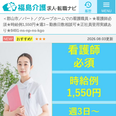

menu
履歴
MENU
＜郡山市／パート／グループホームでの看護職員＞★看護師必
須★時給例1,550円★週3～勤務日数相談可★正社員登用実績あ
り★8491-ns-np-ns-kgo
NEW!
おすすめ!
★★★
2026.08.03更新