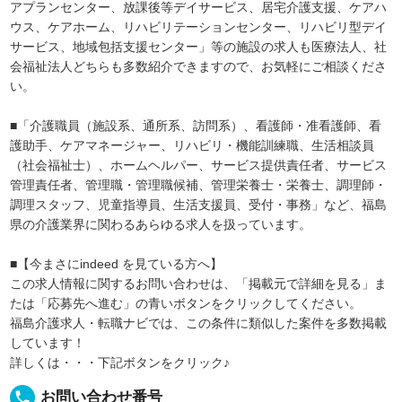
アプランセンター、放課後等デイサービス、居宅介護支援、ケアハ
ウス、ケアホーム、リハビリテーションセンター、リハビリ型デイ
サービス、地域包括支援センター」等の施設の求人も医療法人、社
会福祉法人どちらも多数紹介できますので、お気軽にご相談くださ
い。
■「介護職員（施設系、通所系、訪問系）、看護師・准看護師、看
護助手、ケアマネージャー、リハビリ・機能訓練職、生活相談員
（社会福祉士）、ホームヘルパー、サービス提供責任者、サービス
管理責任者、管理職・管理職候補、管理栄養士・栄養士、調理師・
調理スタッフ、児童指導員、生活支援員、受付・事務」など、福島
県の介護業界に関わるあらゆる求人を扱っています。
■【今まさにindeed を見ている方へ】
この求人情報に関するお問い合わせは、「掲載元で詳細を見る」ま
たは「応募先へ進む」の青いボタンをクリックしてください。
福島介護求人・転職ナビでは、この条件に類似した案件を多数掲載
しています！
詳しくは・・・下記ボタンをクリック♪
local_phone
お問い合わせ番号