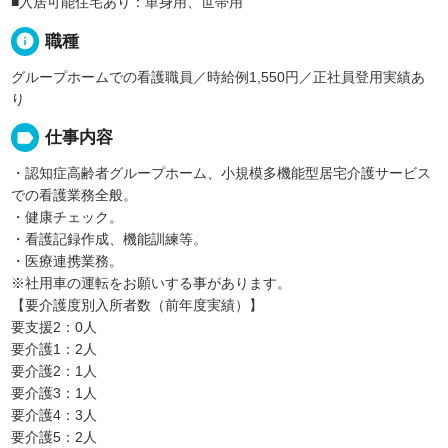
■入居可能住宅あり：単身用、世帯用
info
職種
グループホームでの看護職員／時給例1,550円／正社員登用実績あ
り
label
仕事内容
・認知症高齢者グループホーム、小規模多機能型居宅介護サービス
での看護業務全般。
・健康チェック。
・看護記録作成、機能訓練等。
・医療連携業務。
※社用車の運転をお願いする事があります。
【要介護度別入所者数（前年度実績）】
要支援2：0人
要介護1：2人
要介護2：1人
要介護3：1人
要介護4：3人
要介護5：2人