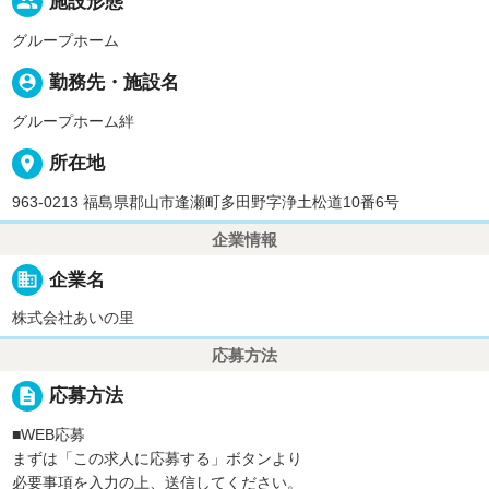
people
施設形態
グループホーム
person_pin
勤務先・施設名
グループホーム絆
place
所在地
963-0213 福島県郡山市逢瀬町多田野字浄土松道10番6号
企業情報
business
企業名
株式会社あいの里
応募方法
description
応募方法
■WEB応募
まずは「この求人に応募する」ボタンより
必要事項を入力の上、送信してください。