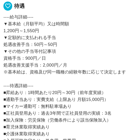
favorite_border
待遇
----給与詳細----
▼基本給（月額平均）又は時間額
1,200円～1,550円
▼定額的に支払われる手当
処遇改善手当：50円～50円
▼その他の手当等付記事項
資格手当：900円／日
処遇改善支援手当：2,000円／月
※基本給は、資格及び同一職種の経験年数に応じて決定します
----待遇詳細----
■昇給あり：1時間あたり20円～30円（前年度実績）
■通勤手当あり：実費支給（上限あり 月額15,000円）
■マイカー通勤可：無料駐車場あり
■正社員登用あり：過去3年間で正社員登用の実績：3名
■加入保険：労災保険（労働条件により該当保険加入）
■育児休業取得実績あり
■介護休業取得実績あり