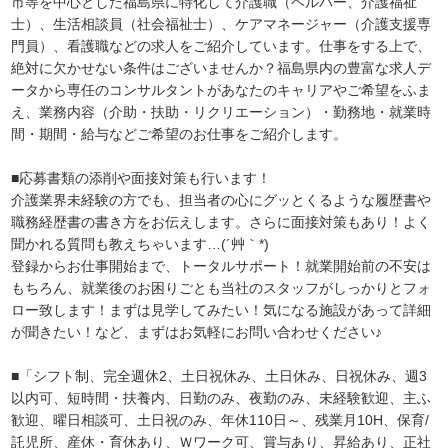
市等を中心とした福島県に特化して介護職（ヘルパー、介護福祉
士）、生活相談員（社会福祉士）、ケアマネージャー（介護支援専
門員）、看護職などの求人をご紹介しています。仕事をする上で、
絶対に欠かせない条件はございませんか？福島県内の豊富な求人デ
ータから専任のコンサルタントがあなたのキャリアやご希望をふま
え、業務内容（介助・扶助・リクリエーション）・勤務地・就業時
間・期間・給与などご希望のお仕事をご紹介します。
■応募書類の添削や面接対策も行います！
介護業界未経験の方でも、担当者の心にグッとくるような履歴書や
職務経歴書の書き方をお伝えします。さらに面接対策もあり！よく
聞かれる質問も教えちゃいます…(´艸｀*)
登録からお仕事開始まで、トータルサポート！就業開始前の不安は
もちろん、就業後のお困りごとも当社のスタッフがしっかりとフォ
ロー致します！まずは見学してみたい！気になる施設があって詳細
が聞きたい！など、まずはお気軽にお問い合わせください♪
■「シフト制、完全週休2、土日祝休み、土日休み、日祝休み、週3
以内可、短時間・扶養内、日勤のみ、夜勤のみ、未経験歓迎、主ふ
歓迎、曜日相談可、土日祝のみ、年休110日～、残業月10H、保育/
託児所、産休・育休あり、Ｗワーク可、賞与あり、昇給あり、正社