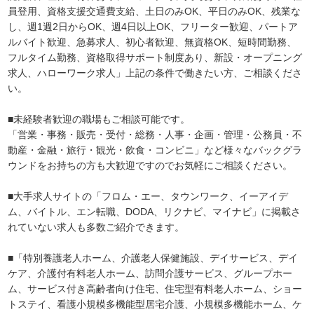
員登用、資格支援交通費支給、土日のみOK、平日のみOK、残業な
し、週1週2日からOK、週4日以上OK、フリーター歓迎、パートア
ルバイト歓迎、急募求人、初心者歓迎、無資格OK、短時間勤務、
フルタイム勤務、資格取得サポート制度あり、新設・オープニング
求人、ハローワーク求人」上記の条件で働きたい方、ご相談くださ
い。
■未経験者歓迎の職場もご相談可能です。
「営業・事務・販売・受付・総務・人事・企画・管理・公務員・不
動産・金融・旅行・観光・飲食・コンビニ」など様々なバックグラ
ウンドをお持ちの方も大歓迎ですのでお気軽にご相談ください。
■大手求人サイトの「フロム・エー、タウンワーク、イーアイデ
ム、バイトル、エン転職、DODA、リクナビ、マイナビ」に掲載さ
れていない求人も多数ご紹介できます。
■「特別養護老人ホーム、介護老人保健施設、デイサービス、デイ
ケア、介護付有料老人ホーム、訪問介護サービス、グループホー
ム、サービス付き高齢者向け住宅、住宅型有料老人ホーム、ショー
トステイ、看護小規模多機能型居宅介護、小規模多機能ホーム、ケ