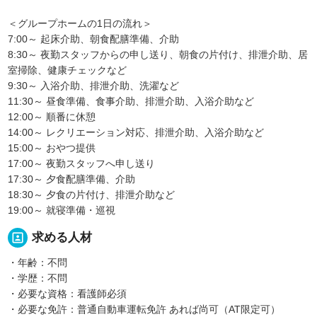
＜グループホームの1日の流れ＞
7:00～ 起床介助、朝食配膳準備、介助
8:30～ 夜勤スタッフからの申し送り、朝食の片付け、排泄介助、居
室掃除、健康チェックなど
9:30～ 入浴介助、排泄介助、洗濯など
11:30～ 昼食準備、食事介助、排泄介助、入浴介助など
12:00～ 順番に休憩
14:00～ レクリエーション対応、排泄介助、入浴介助など
15:00～ おやつ提供
17:00～ 夜勤スタッフへ申し送り
17:30～ 夕食配膳準備、介助
18:30～ 夕食の片付け、排泄介助など
19:00～ 就寝準備・巡視
portrait
求める人材
・年齢：不問
・学歴：不問
・必要な資格：看護師必須
・必要な免許：普通自動車運転免許 あれば尚可（AT限定可）