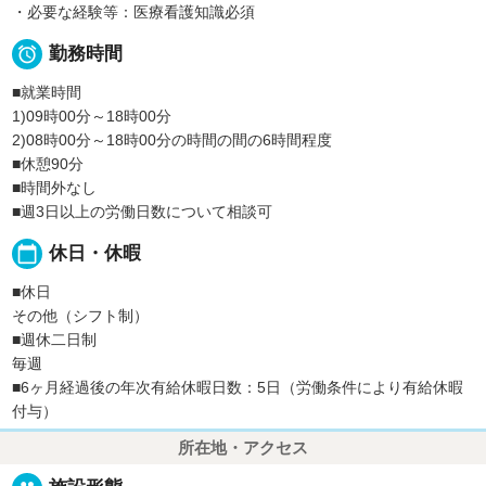
・必要な経験等：医療看護知識必須

勤務時間
■就業時間
1)09時00分～18時00分
2)08時00分～18時00分の時間の間の6時間程度
■休憩90分
■時間外なし
■週3日以上の労働日数について相談可
calendar_today
休日・休暇
■休日
その他（シフト制）
■週休二日制
毎週
■6ヶ月経過後の年次有給休暇日数：5日（労働条件により有給休暇
付与）
所在地・アクセス