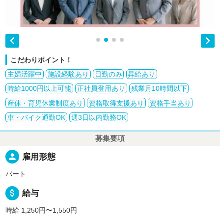


こだわりポイント！
主婦活躍中
施設経験あり
日勤のみ
昇給あり
時給1000円以上可能
正社員登用あり
残業月10時間以下
産休・育児休業制度あり
資格取得支援あり
資格手当あり
車・バイク通勤OK
週3日以内勤務OK
募集要項
person
雇用形態
パート
attach_money
給与
時給 1,250円〜1,550円