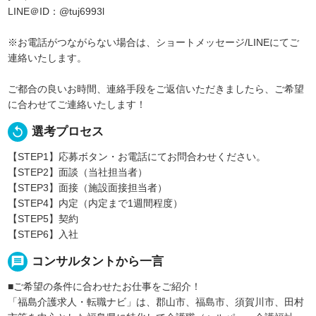
LINE＠ID：@tuj6993l
※お電話がつながらない場合は、ショートメッセージ/LINEにてご
連絡いたします。
ご都合の良いお時間、連絡手段をご返信いただきましたら、ご希望
に合わせてご連絡いたします！
replay
選考プロセス
【STEP1】応募ボタン・お電話にてお問合わせください。
【STEP2】面談（当社担当者）
【STEP3】面接（施設面接担当者）
【STEP4】内定（内定まで1週間程度）
【STEP5】契約
【STEP6】入社
message
コンサルタントから一言
■ご希望の条件に合わせたお仕事をご紹介！
「福島介護求人・転職ナビ」は、郡山市、福島市、須賀川市、田村