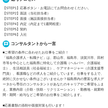
【STEP1】応募ボタン・お電話にてお問合わせください。
【STEP2】面談（当社担当者）
【STEP3】面接（施設面接担当者）
【STEP4】内定（内定まで1週間程度）
【STEP5】契約
【STEP6】入社
message
コンサルタントから一言
■ご希望の条件に合わせたお仕事をご紹介！
「福島介護求人・転職ナビ」は、郡山市、福島市、須賀川市、田村
市等を中心とした福島県に特化して介護職（ヘルパー、介護福祉
士）、生活相談員（社会福祉士）、ケアマネージャー（介護支援専
門員）、看護職などの求人をご紹介しています。仕事をする上で、
絶対に欠かせない条件はございませんか？福島県内の豊富な求人デ
ータから専任のコンサルタントがあなたのキャリアやご希望をふま
え、業務内容（介助・扶助・リクリエーション）・勤務地・就業時
間・期間・給与などご希望のお仕事をご紹介します。
■応募書類の添削や面接対策も行います！