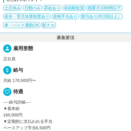
土日休み
日勤のみ
昇給あり
未経験歓迎
残業月10時間以下
産休・育児休業制度あり
資格手当あり
賞与あり(年2回以上）
車・バイク通勤OK
駅チカ
募集要項
person
雇用形態
正社員
attach_money
給与
月給 170,500円〜
favorite_border
待遇
----給与詳細----
▼基本給
160,000円
▼定期的に支払われる手当
ベースアップ手当6,500円