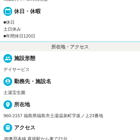
calendar_today
休日・休暇
■休日
土日休み
■年間休日120日
所在地・アクセス
people
施設形態
デイサービス
person_pin
勤務先・施設名
土湯宝生園
place
所在地
960-2157 福島県福島市土湯温泉町字坂ノ上23番地

アクセス
JR奥羽本線 庭坂駅から車で21分