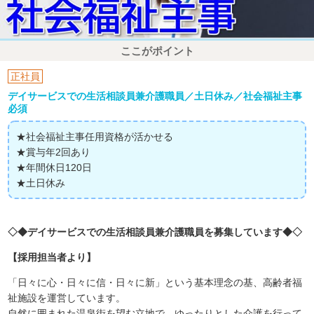
ここがポイント
正社員
デイサービスでの生活相談員兼介護職員／土日休み／社会福祉主事
必須
★社会福祉主事任用資格が活かせる
★賞与年2回あり
★年間休日120日
★土日休み
◇◆デイサービスでの生活相談員兼介護職員を募集しています◆◇
【採用担当者より】
「日々に心・日々に信・日々に新」という基本理念の基、高齢者福
祉施設を運営しています。
自然に囲まれた温泉街を望む立地で、ゆったりとした介護を行って