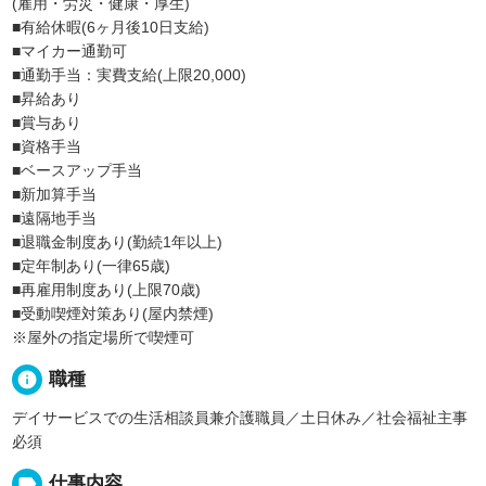
(雇用・労災・健康・厚生)
■有給休暇(6ヶ月後10日支給)
■マイカー通勤可
■通勤手当：実費支給(上限20,000)
■昇給あり
■賞与あり
■資格手当
■ベースアップ手当
■新加算手当
■遠隔地手当
■退職金制度あり(勤続1年以上)
■定年制あり(一律65歳)
■再雇用制度あり(上限70歳)
■受動喫煙対策あり(屋内禁煙)
※屋外の指定場所で喫煙可
info
職種
デイサービスでの生活相談員兼介護職員／土日休み／社会福祉主事
必須
label
仕事内容