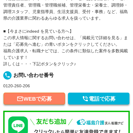
管理責任者、管理職・管理職候補、管理栄養士・栄養士、調理師・
調理スタッフ、児童指導員、生活支援員、受付・事務」など、福島
県の介護業界に関わるあらゆる求人を扱っています。
■【今まさにindeed を見ている方へ】
この求人情報に関するお問い合わせは、「掲載元で詳細を見る」ま
たは「応募先へ進む」の青いボタンをクリックしてください。
福島介護求人・転職ナビでは、この条件に類似した案件を多数掲載
しています！
詳しくは・・・下記ボタンをクリック♪
local_phone
お問い合わせ番号
0120-260-206


WEBで応募
電話で応募