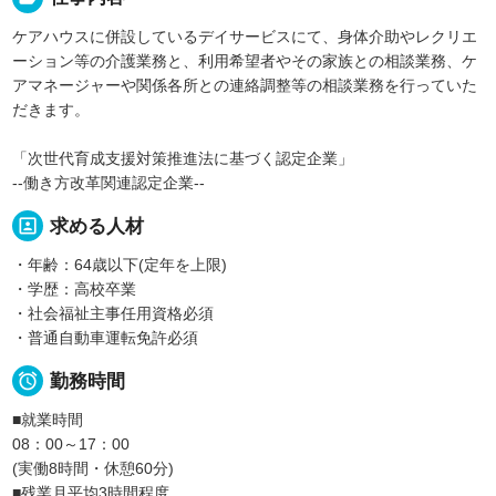
ケアハウスに併設しているデイサービスにて、身体介助やレクリエ
ーション等の介護業務と、利用希望者やその家族との相談業務、ケ
アマネージャーや関係各所との連絡調整等の相談業務を行っていた
だきます。
「次世代育成支援対策推進法に基づく認定企業」
--働き方改革関連認定企業--
portrait
求める人材
・年齢：64歳以下(定年を上限)
・学歴：高校卒業
・社会福祉主事任用資格必須
・普通自動車運転免許必須

勤務時間
■就業時間
08：00～17：00
(実働8時間・休憩60分)
■残業月平均3時間程度