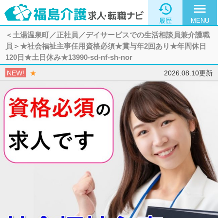

menu
履歴
MENU
＜土湯温泉町／正社員／デイサービスでの生活相談員兼介護職
員＞★社会福祉主事任用資格必須★賞与年2回あり★年間休日
120日★土日休み★13990-sd-nf-sh-nor
NEW!
★
2026.08.10更新