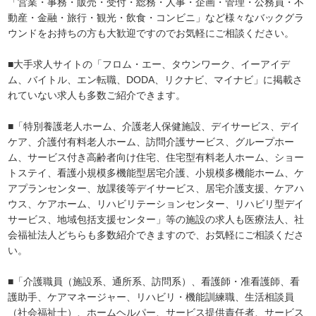
「営業・事務・販売・受付・総務・人事・企画・管理・公務員・不
動産・金融・旅行・観光・飲食・コンビニ」など様々なバックグラ
ウンドをお持ちの方も大歓迎ですのでお気軽にご相談ください。
■大手求人サイトの「フロム・エー、タウンワーク、イーアイデ
ム、バイトル、エン転職、DODA、リクナビ、マイナビ」に掲載さ
れていない求人も多数ご紹介できます。
■「特別養護老人ホーム、介護老人保健施設、デイサービス、デイ
ケア、介護付有料老人ホーム、訪問介護サービス、グループホー
ム、サービス付き高齢者向け住宅、住宅型有料老人ホーム、ショー
トステイ、看護小規模多機能型居宅介護、小規模多機能ホーム、ケ
アプランセンター、放課後等デイサービス、居宅介護支援、ケアハ
ウス、ケアホーム、リハビリテーションセンター、リハビリ型デイ
サービス、地域包括支援センター」等の施設の求人も医療法人、社
会福祉法人どちらも多数紹介できますので、お気軽にご相談くださ
い。
■「介護職員（施設系、通所系、訪問系）、看護師・准看護師、看
護助手、ケアマネージャー、リハビリ・機能訓練職、生活相談員
（社会福祉士）、ホームヘルパー、サービス提供責任者、サービス