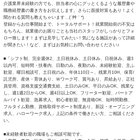
介護業界未経験の方でも、担当者の心にグッとくるような履歴書や
職務経歴書の書き方をお伝えします。さらに面接対策もあり！よく
聞かれる質問も教えちゃいます…(´艸｀*)
登録からお仕事開始まで、トータルサポート！就業開始前の不安は
もちろん、就業後のお困りごとも当社のスタッフがしっかりとフォ
ロー致します！まずは見学してみたい！気になる施設があって詳細
が聞きたい！など、まずはお気軽にお問い合わせください♪
■「シフト制、完全週休2、土日祝休み、土日休み、日祝休み、週3
以内可、短時間・扶養内、日勤のみ、夜勤のみ、未経験歓迎、主ふ
歓迎、曜日相談可、土日祝のみ、年休110日～、残業月10H、保育/
託児所、産休・育休あり、Ｗワーク可、賞与あり、昇給あり、正社
員登用、資格支援交通費支給、土日のみOK、平日のみOK、残業な
し、週1週2日からOK、週4日以上OK、フリーター歓迎、パートア
ルバイト歓迎、急募求人、初心者歓迎、無資格OK、短時間勤務、
フルタイム勤務、資格取得サポート制度あり、新設・オープニング
求人、ハローワーク求人」上記の条件で働きたい方、ご相談くださ
い。
■未経験者歓迎の職場もご相談可能です。