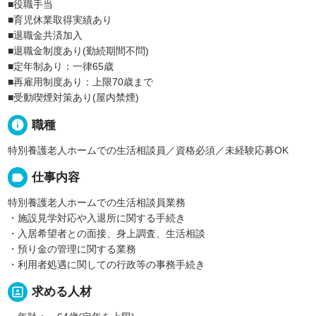
■役職手当
■育児休業取得実績あり
■退職金共済加入
■退職金制度あり(勤続期間不問)
■定年制あり：一律65歳
■再雇用制度あり：上限70歳まで
■受動喫煙対策あり(屋内禁煙)
info
職種
特別養護老人ホームでの生活相談員／資格必須／未経験応募OK
label
仕事内容
特別養護老人ホームでの生活相談員業務
・施設見学対応や入退所に関する手続き
・入居希望者との面接、身上調査、生活相談
・預り金の管理に関する業務
・利用者処遇に関しての行政等の事務手続き
portrait
求める人材