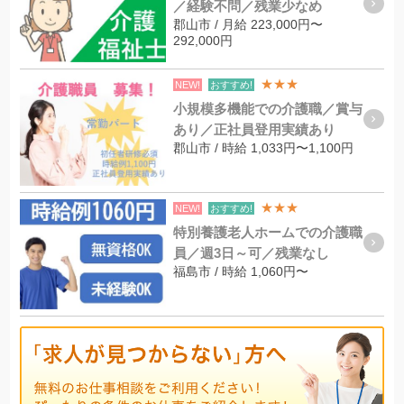
／経験不問／残業少なめ
郡山市 / 月給 223,000円〜
292,000円
★★★
NEW!
おすすめ!
小規模多機能での介護職／賞与
あり／正社員登用実績あり
郡山市 / 時給 1,033円〜1,100円
★★★
NEW!
おすすめ!
特別養護老人ホームでの介護職
員／週3日～可／残業なし
福島市 / 時給 1,060円〜