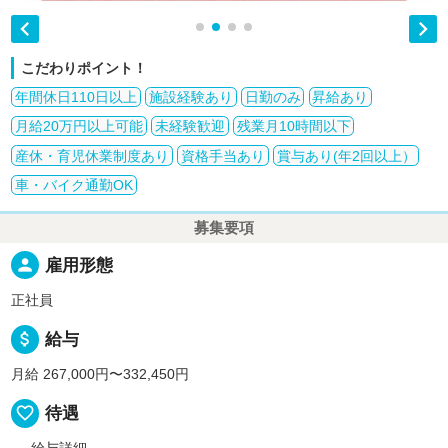


こだわりポイント！
年間休日110日以上
施設経験あり
日勤のみ
昇給あり
月給20万円以上可能
未経験歓迎
残業月10時間以下
産休・育児休業制度あり
資格手当あり
賞与あり(年2回以上）
車・バイク通勤OK
募集要項
person
雇用形態
正社員
attach_money
給与
月給 267,000円〜332,450円
favorite_border
待遇