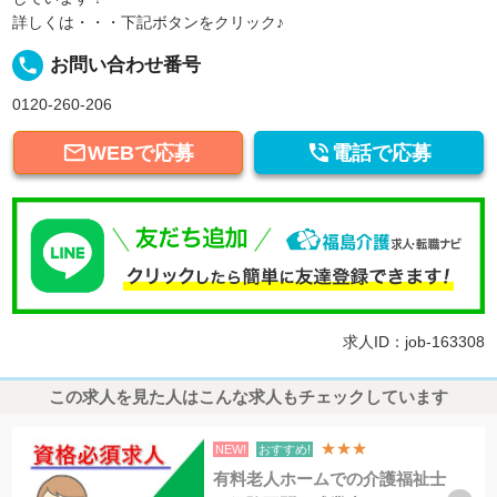
詳しくは・・・下記ボタンをクリック♪
local_phone
お問い合わせ番号
0120-260-206


WEBで応募
電話で応募
求人ID：job-163308
この求人を見た人はこんな求人もチェックしています
★★★
NEW!
おすすめ!
有料老人ホームでの介護福祉士