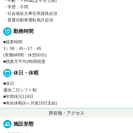
・年齢：～64歳(定年を上限)
・学歴：不問
・社会福祉主事任用資格必須
・普通自動車運転免許必須

勤務時間
■就業時間
1）08：45～17：45
(実働8時間・休憩60分)
■残業月平均2時間程度
calendar_today
休日・休暇
■休日
週休二日シフト制
■年間休日118日
■有給休暇(6ヶ月後10日支給)
所在地・アクセス
people
施設形態