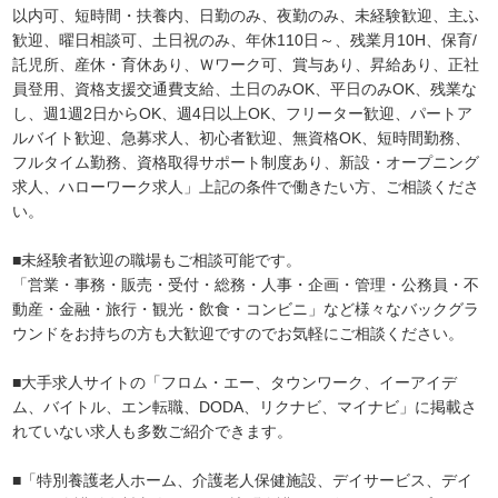
以内可、短時間・扶養内、日勤のみ、夜勤のみ、未経験歓迎、主ふ
歓迎、曜日相談可、土日祝のみ、年休110日～、残業月10H、保育/
託児所、産休・育休あり、Ｗワーク可、賞与あり、昇給あり、正社
員登用、資格支援交通費支給、土日のみOK、平日のみOK、残業な
し、週1週2日からOK、週4日以上OK、フリーター歓迎、パートア
ルバイト歓迎、急募求人、初心者歓迎、無資格OK、短時間勤務、
フルタイム勤務、資格取得サポート制度あり、新設・オープニング
求人、ハローワーク求人」上記の条件で働きたい方、ご相談くださ
い。
■未経験者歓迎の職場もご相談可能です。
「営業・事務・販売・受付・総務・人事・企画・管理・公務員・不
動産・金融・旅行・観光・飲食・コンビニ」など様々なバックグラ
ウンドをお持ちの方も大歓迎ですのでお気軽にご相談ください。
■大手求人サイトの「フロム・エー、タウンワーク、イーアイデ
ム、バイトル、エン転職、DODA、リクナビ、マイナビ」に掲載さ
れていない求人も多数ご紹介できます。
■「特別養護老人ホーム、介護老人保健施設、デイサービス、デイ