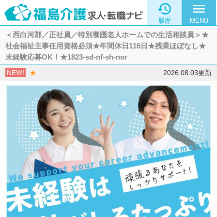

menu
履歴
MENU
＜西白河郡／正社員／特別養護老人ホームでの生活相談員＞★
社会福祉主事任用資格必須★年間休日116日★残業ほぼなし★
未経験応募OK！★1823-sd-nf-sh-nor
NEW!
★
2026.08.03更新