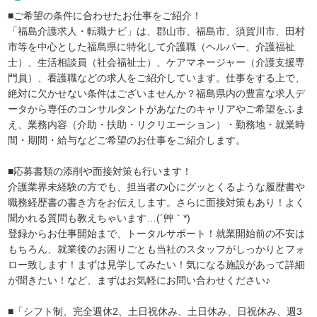
■ご希望の条件に合わせたお仕事をご紹介！
「福島介護求人・転職ナビ」は、郡山市、福島市、須賀川市、田村
市等を中心とした福島県に特化して介護職（ヘルパー、介護福祉
士）、生活相談員（社会福祉士）、ケアマネージャー（介護支援専
門員）、看護職などの求人をご紹介しています。仕事をする上で、
絶対に欠かせない条件はございませんか？福島県内の豊富な求人デ
ータから専任のコンサルタントがあなたのキャリアやご希望をふま
え、業務内容（介助・扶助・リクリエーション）・勤務地・就業時
間・期間・給与などご希望のお仕事をご紹介します。
■応募書類の添削や面接対策も行います！
介護業界未経験の方でも、担当者の心にグッとくるような履歴書や
職務経歴書の書き方をお伝えします。さらに面接対策もあり！よく
聞かれる質問も教えちゃいます…(´艸｀*)
登録からお仕事開始まで、トータルサポート！就業開始前の不安は
もちろん、就業後のお困りごとも当社のスタッフがしっかりとフォ
ロー致します！まずは見学してみたい！気になる施設があって詳細
が聞きたい！など、まずはお気軽にお問い合わせください♪
■「シフト制、完全週休2、土日祝休み、土日休み、日祝休み、週3