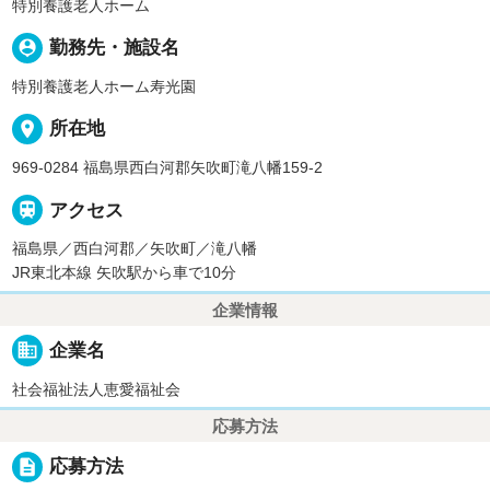
特別養護老人ホーム
person_pin
勤務先・施設名
特別養護老人ホーム寿光園
place
所在地
969-0284 福島県西白河郡矢吹町滝八幡159-2

アクセス
福島県／西白河郡／矢吹町／滝八幡
JR東北本線 矢吹駅から車で10分
企業情報
business
企業名
社会福祉法人恵愛福祉会
応募方法
description
応募方法