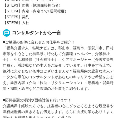
【STEP3】面接（施設面接担当者）
【STEP4】内定（内定まで1週間程度）
【STEP5】契約
【STEP6】入社
message
コンサルタントから一言
■ご希望の条件に合わせたお仕事をご紹介！
「福島介護求人・転職ナビ」は、郡山市、福島市、須賀川市、田村
市等を中心とした福島県に特化して介護職（ヘルパー、介護福祉
士）、生活相談員（社会福祉士）、ケアマネージャー（介護支援専
門員）、看護職などの求人をご紹介しています。仕事をする上で、
絶対に欠かせない条件はございませんか？福島県内の豊富な求人デ
ータから専任のコンサルタントがあなたのキャリアやご希望をふま
え、業務内容（介助・扶助・リクリエーション）・勤務地・就業時
間・期間・給与などご希望のお仕事をご紹介します。
■応募書類の添削や面接対策も行います！
介護業界未経験の方でも、担当者の心にグッとくるような履歴書や
職務経歴書の書き方をお伝えします。さらに面接対策もあり！よく
聞かれる質問も教えちゃいます…(´艸｀*)