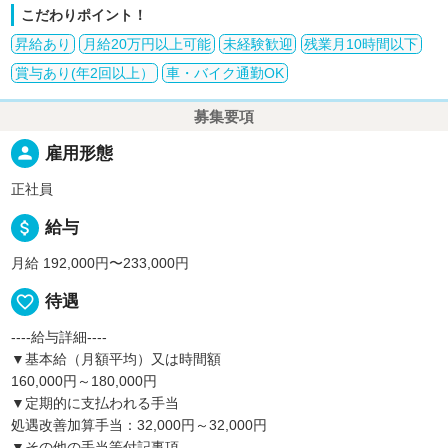
こだわりポイント！
昇給あり
月給20万円以上可能
未経験歓迎
残業月10時間以下
賞与あり(年2回以上）
車・バイク通勤OK
募集要項
person
雇用形態
正社員
attach_money
給与
月給 192,000円〜233,000円
favorite_border
待遇
----給与詳細----
▼基本給（月額平均）又は時間額
160,000円～180,000円
▼定期的に支払われる手当
処遇改善加算手当：32,000円～32,000円
▼その他の手当等付記事項