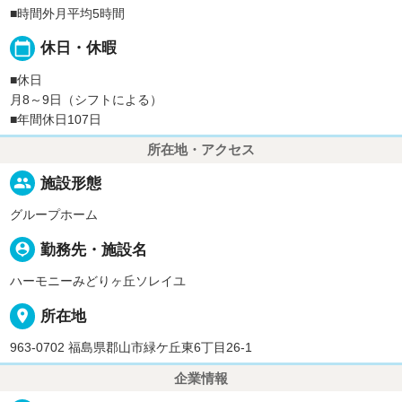
■時間外月平均5時間
calendar_today
休日・休暇
■休日
月8～9日（シフトによる）
■年間休日107日
所在地・アクセス
people
施設形態
グループホーム
person_pin
勤務先・施設名
ハーモニーみどりヶ丘ソレイユ
place
所在地
963-0702 福島県郡山市緑ケ丘東6丁目26-1
企業情報