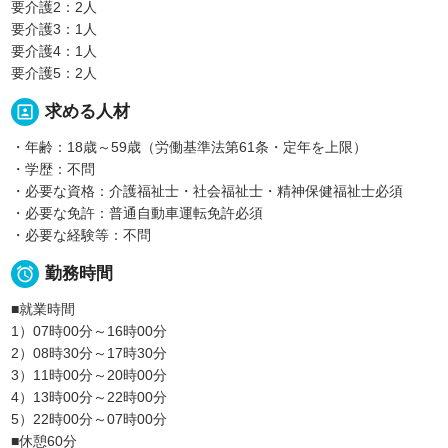
要介護2：2人
要介護3：1人
要介護4：1人
要介護5：2人
portrait
求める人材
・年齢：18歳～59歳（労働基準法第61条・定年を上限）
・学歴：不問
・必要な資格：介護福祉士・社会福祉士・精神保健福祉士必須
・必要な免許：普通自動車運転免許必須
・必要な経験等：不問

勤務時間
■就業時間
1）07時00分～16時00分
2）08時30分～17時30分
3）11時00分～20時00分
4）13時00分～22時00分
5）22時00分～07時00分
■休憩60分