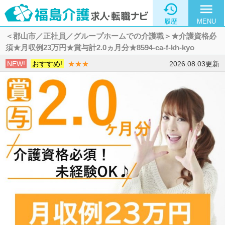

menu
履歴
MENU
＜郡山市／正社員／グループホームでの介護職＞★介護資格必
須★月収例23万円★賞与計2.0ヵ月分★8594-ca-f-kh-kyo
NEW!
おすすめ!
★★★
2026.08.03更新