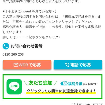
県の介護業界に関わるあらゆる求人を扱っています。
■【今まさにindeed を見ている方へ】
この求人情報に関するお問い合わせは、「掲載元で詳細を見る」ま
たは「応募先へ進む」の青いボタンをクリックしてください。
福島介護求人・転職ナビでは、この条件に類似した案件を多数掲載
しています！
詳しくは・・・下記ボタンをクリック♪
local_phone
お問い合わせ番号
0120-260-206


WEBで応募
電話で応募
求人ID：job-157598