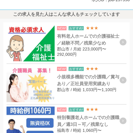
この求人を見た人はこんな求人もチェックしています
★★★
NEW!
おすすめ!
有料老人ホームでの介護福祉士
／経験不問／残業少なめ
郡山市 / 月給 223,000円〜
292,000円
★★★
NEW!
おすすめ!
小規模多機能での介護職／賞与
あり／正社員登用実績あり
郡山市 / 時給 1,033円〜1,100円
★★★
NEW!
おすすめ!
特別養護老人ホームでの介護職
員／週3日～可／残業なし
福島市 / 時給 1,060円〜