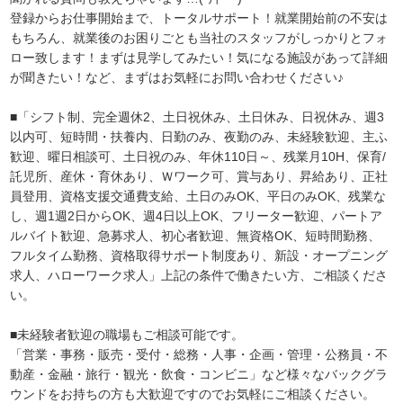
登録からお仕事開始まで、トータルサポート！就業開始前の不安は
もちろん、就業後のお困りごとも当社のスタッフがしっかりとフォ
ロー致します！まずは見学してみたい！気になる施設があって詳細
が聞きたい！など、まずはお気軽にお問い合わせください♪
■「シフト制、完全週休2、土日祝休み、土日休み、日祝休み、週3
以内可、短時間・扶養内、日勤のみ、夜勤のみ、未経験歓迎、主ふ
歓迎、曜日相談可、土日祝のみ、年休110日～、残業月10H、保育/
託児所、産休・育休あり、Ｗワーク可、賞与あり、昇給あり、正社
員登用、資格支援交通費支給、土日のみOK、平日のみOK、残業な
し、週1週2日からOK、週4日以上OK、フリーター歓迎、パートア
ルバイト歓迎、急募求人、初心者歓迎、無資格OK、短時間勤務、
フルタイム勤務、資格取得サポート制度あり、新設・オープニング
求人、ハローワーク求人」上記の条件で働きたい方、ご相談くださ
い。
■未経験者歓迎の職場もご相談可能です。
「営業・事務・販売・受付・総務・人事・企画・管理・公務員・不
動産・金融・旅行・観光・飲食・コンビニ」など様々なバックグラ
ウンドをお持ちの方も大歓迎ですのでお気軽にご相談ください。