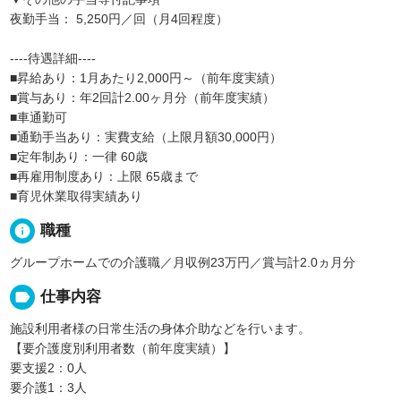
夜勤手当： 5,250円／回（月4回程度）
----待遇詳細----
■昇給あり：1月あたり2,000円～（前年度実績）
■賞与あり：年2回計2.00ヶ月分（前年度実績）
■車通勤可
■通勤手当あり：実費支給（上限月額30,000円）
■定年制あり：一律 60歳
■再雇用制度あり：上限 65歳まで
■育児休業取得実績あり
info
職種
グループホームでの介護職／月収例23万円／賞与計2.0ヵ月分
label
仕事内容
施設利用者様の日常生活の身体介助などを行います。
【要介護度別利用者数（前年度実績）】
要支援2：0人
要介護1：3人