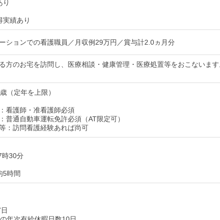
あり
得実績あり
ーションでの看護職員／月収例29万円／賞与計2.0ヵ月分
る方のお宅を訪問し、医療相談・健康管理・医療処置等をおこないます
4歳（定年を上限）
：看護師・准看護師必須
：普通自動車運転免許必須（AT限定可）
等：訪問看護経験あれば尚可
7時30分
均5時間
7日
後の年次有給休暇日数10日