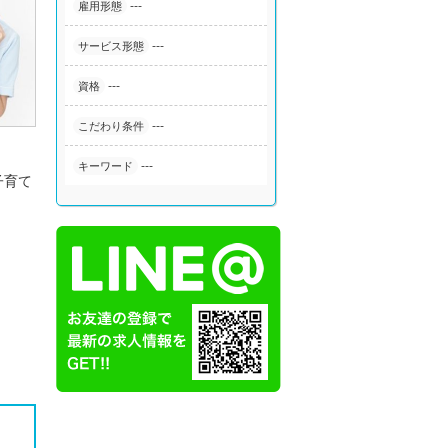
---
雇用形態
---
サービス形態
---
資格
---
こだわり条件
---
キーワード
子育て