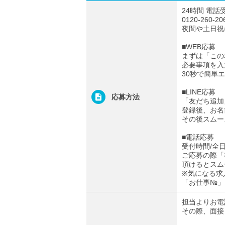
24時間 電話
0120-260-20
夜間や土日祝
■WEB応募
まずは「この
必要事項を入
30秒で簡単
■LINE応募
応募方法
「友だち追加
登録後、お名
その後スムー
■電話応募
受付時間/全日0
ご応募の際「
頂けるとスム
※気になる求
「お仕事№」
担当よりお電
その際、面接