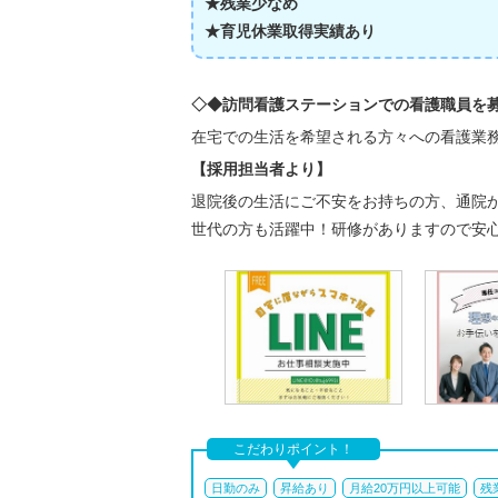
★残業少なめ
★育児休業取得実績あり
◇◆訪問看護ステーションでの看護職員を
在宅での生活を希望される方々への看護業
【採用担当者より】
退院後の生活にご不安をお持ちの方、通院
世代の方も活躍中！研修がありますので安
こだわりポイント！
日勤のみ
昇給あり
月給20万円以上可能
残