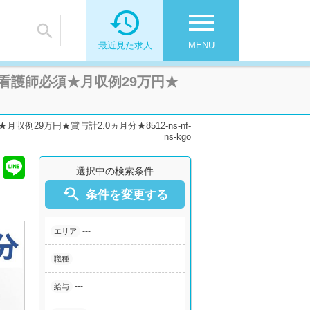

menu

最近見た求人
MENU
看護師必須★月収例29万円★
9万円★賞与計2.0ヵ月分★8512-ns-nf-
ns-kgo
選択中の検索条件

条件を変更する
---
エリア
---
職種
---
給与