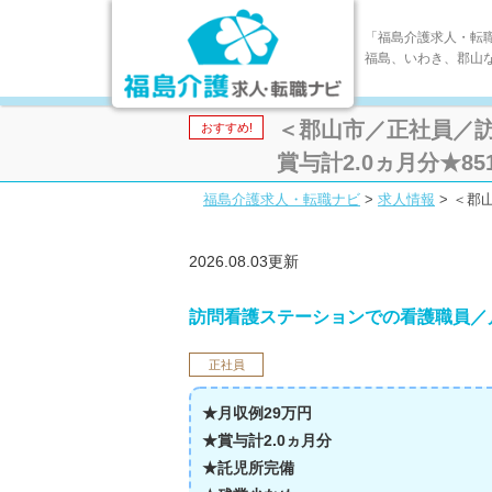
「福島介護求人・転
福島、いわき、郡山
＜郡山市／正社員／
おすすめ!
賞与計2.0ヵ月分★8512-
福島介護求人・転職ナビ
>
求人情報
>
＜郡山
2026.08.03更新
訪問看護ステーションでの看護職員／月
正社員
★月収例29万円
★賞与計2.0ヵ月分
★託児所完備