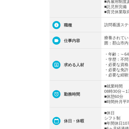
■再雇用制度
■託児所完備
■育児休業取
訪問看護ステ
職種
療養されてい
仕事内容
囲：郡山市内
・年齢：～6
・学歴：不問
・必要な資格
求める人材
・必要な免許
・必要な経験
■就業時間
08時30分～1
勤務時間
■休憩60分
■時間外月平
■休日
シフト制
休日・休暇
■年間休日10
■6ヶ月経過