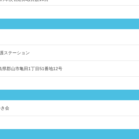
護ステーション
 福島県郡山市亀田1丁目51番地12号
つき会