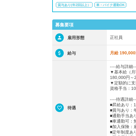
賞与あり(年2回以上）
車・バイク通勤OK
募集要項
正社員
雇用形態
月給 190,00
給与
----給与詳細--
▼基本給（月
180,000円～2
▼定額的に支
資格手当：10,
----待遇詳細--
■昇給あり：1
待遇
■賞与あり：
■通勤手当あ
■車通勤可：
■加入保険：
■定年制度あ