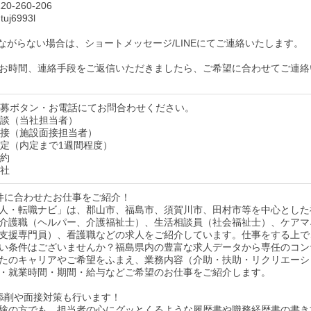
0-260-206
uj6993l
ながらない場合は、ショートメッセージ/LINEにてご連絡いたします。
お時間、連絡手段をご返信いただきましたら、ご希望に合わせてご連絡
】応募ボタン・お電話にてお問合わせください。
】面談（当社担当者）
】面接（施設面接担当者）
】内定（内定まで1週間程度）
契約
入社
件に合わせたお仕事をご紹介！
人・転職ナビ」は、郡山市、福島市、須賀川市、田村市等を中心とした
介護職（ヘルパー、介護福祉士）、生活相談員（社会福祉士）、ケアマ
支援専門員）、看護職などの求人をご紹介しています。仕事をする上で
い条件はございませんか？福島県内の豊富な求人データから専任のコン
たのキャリアやご希望をふまえ、業務内容（介助・扶助・リクリエーシ
・就業時間・期間・給与などご希望のお仕事をご紹介します。
添削や面接対策も行います！
験の方でも、担当者の心にグッとくるような履歴書や職務経歴書の書き