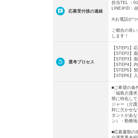
担当TEL ：012
LINE＠ID：@t
応募受付後の連絡
※お電話がつ
ご都合の良い
します！
【STEP1
【STEP2
【STEP3
選考プロセス
【STEP4
【STEP5】
【STEP6】
■ご希望の条
「福島介護求
県に特化して
ジャー（介護
対に欠かせな
タントがあな
ン）・勤務地
■応募書類の
介護業界未経