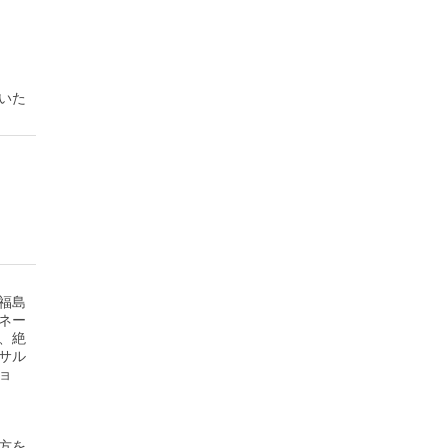
いた
福島
ネー
、絶
サル
ョ
方を