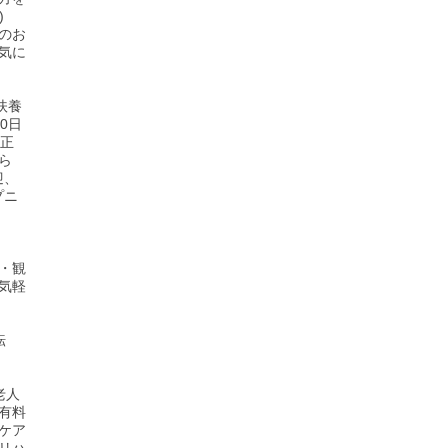
)
のお
気に
扶養
0日
、正
ら
迎、
プニ
・観
気軽
転
老人
有料
ケア