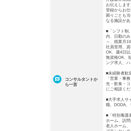
お伝えします
登録からお仕
困りごとも当
なる施設があ
■「シフト制
内、日勤のみ
～、残業月1
社員登用、資
OK、週4日
無資格OK、
ング求人、ハ
■未経験者歓
「営業・事務
コンサルタントか
光・飲食・コ
ら一言
にご相談くだ
■大手求人サ
職、DODA
■「特別養護
ホーム、訪問
老人ホーム、