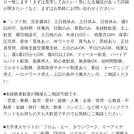
ロー致します！まずは見学してみたい！気になる施設があって詳細
が聞きたい！など、まずはお気軽にお問い合わせください♪
■「シフト制、完全週休2、土日祝休み、土日休み、日祝休み、週3
以内可、短時間・扶養内、日勤のみ、夜勤のみ、未経験歓迎、主ふ
歓迎、曜日相談可、土日祝のみ、年休110日～、残業月10H、保育/
託児所、産休・育休あり、Ｗワーク可、賞与あり、昇給あり、正社
員登用、資格支援交通費支給、土日のみOK、平日のみOK、残業な
し、週1週2日からOK、週4日以上OK、フリーター歓迎、パートア
ルバイト歓迎、急募求人、初心者歓迎、無資格OK、短時間勤務、
フルタイム勤務、資格取得サポート制度あり、新設・オープニング
求人、ハローワーク求人」上記の条件で働きたい方、ご相談くださ
い。
■未経験者歓迎の職場もご相談可能です。
「営業・事務・販売・受付・総務・人事・企画・管理・公務員・不
動産・金融・旅行・観光・飲食・コンビニ」など様々なバックグラ
ウンドをお持ちの方も大歓迎ですのでお気軽にご相談ください。
■大手求人サイトの「フロム・エー、タウンワーク、イーアイデ
ム、バイトル、エン転職、DODA、リクナビ、マイナビ」に掲載さ