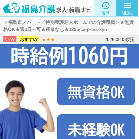

menu
履歴
MENU
＜福島市／パート／特別養護老人ホームでの介護職員＞★無資
格OK★週3日～可★残業なし★1295-ca-p-ms-kyo
NEW!
おすすめ!
★★★
2026.08.03更新