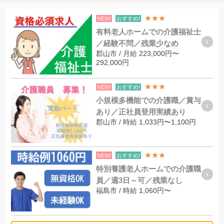
★★★
NEW!
おすすめ!
有料老人ホームでの介護福祉士
／経験不問／残業少なめ
郡山市 / 月給 223,000円〜
292,000円
★★★
NEW!
おすすめ!
小規模多機能での介護職／賞与
あり／正社員登用実績あり
郡山市 / 時給 1,033円〜1,100円
★★★
NEW!
おすすめ!
特別養護老人ホームでの介護職
員／週3日～可／残業なし
福島市 / 時給 1,060円〜