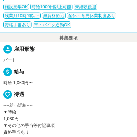
施設見学OK
時給1000円以上可能
未経験歓迎
残業月10時間以下
無資格歓迎
産休・育児休業制度あり
資格手当あり
車・バイク通勤OK
募集要項
person
雇用形態
パート
attach_money
給与
時給 1,060円〜
favorite_border
待遇
----給与詳細----
▼時給
1,060円
▼その他の手当等付記事項
資格手当あり