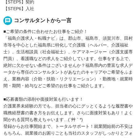
【STEP5】契約
【STEP6】入社
message
コンサルタントから一言
■ご希望の条件に合わせたお仕事をご紹介！
「福島介護求人・転職ナビ」は、郡山市、福島市、須賀川市、田村
市等を中心とした福島県に特化して介護職（ヘルパー、介護福祉
士）、生活相談員（社会福祉士）、ケアマネージャー（介護支援専
門員）、看護職などの求人をご紹介しています。仕事をする上で、
絶対に欠かせない条件はございませんか？福島県内の豊富な求人デ
ータから専任のコンサルタントがあなたのキャリアやご希望をふま
え、業務内容（介助・扶助・リクリエーション）・勤務地・就業時
間・期間・給与などご希望のお仕事をご紹介します。
■応募書類の添削や面接対策も行います！
介護業界未経験の方でも、担当者の心にグッとくるような履歴書や
職務経歴書の書き方をお伝えします。さらに面接対策もあり！よく
聞かれる質問も教えちゃいます…(´艸｀*)
登録からお仕事開始まで、トータルサポート！就業開始前の不安は
もちろん、就業後のお困りごとも当社のスタッフがしっかりとフォ