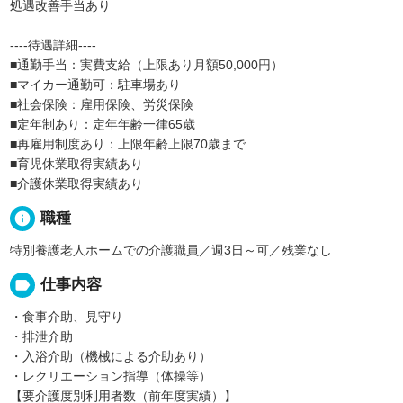
処遇改善手当あり
----待遇詳細----
■通勤手当：実費支給（上限あり月額50,000円）
■マイカー通勤可：駐車場あり
■社会保険：雇用保険、労災保険
■定年制あり：定年年齢一律65歳
■再雇用制度あり：上限年齢上限70歳まで
■育児休業取得実績あり
■介護休業取得実績あり
info
職種
特別養護老人ホームでの介護職員／週3日～可／残業なし
label
仕事内容
・食事介助、見守り
・排泄介助
・入浴介助（機械による介助あり）
・レクリエーション指導（体操等）
【要介護度別利用者数（前年度実績）】