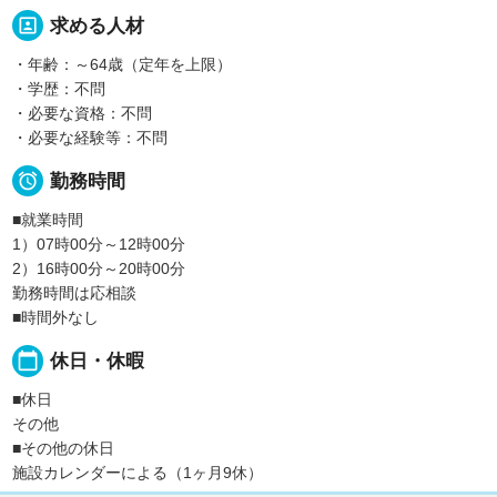
portrait
求める人材
・年齢：～64歳（定年を上限）
・学歴：不問
・必要な資格：不問
・必要な経験等：不問

勤務時間
■就業時間
1）07時00分～12時00分
2）16時00分～20時00分
勤務時間は応相談
■時間外なし
calendar_today
休日・休暇
■休日
その他
■その他の休日
施設カレンダーによる（1ヶ月9休）