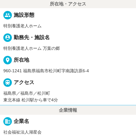
所在地・アクセス
people
施設形態
特別養護老人ホーム
person_pin
勤務先・施設名
特別養護老人ホーム 万葉の郷
place
所在地
960-1241 福島県福島市松川町字南諏訪原6-4

アクセス
福島県／福島市／松川町
東北本線 松川駅から車で4分
企業情報
business
企業名
社会福祉法人湖星会