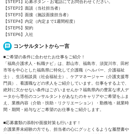
【STEP1】応募ボタン・お電話にてお問合わせください。
【STEP2】面談（当社担当者）
【STEP3】面接（施設面接担当者）
【STEP4】内定（内定まで1週間程度）
【STEP5】契約
【STEP6】入社
message
コンサルタントから一言
■ご希望の条件に合わせたお仕事をご紹介！
「福島介護求人・転職ナビ」は、郡山市、福島市、須賀川市、田村
市等を中心とした福島県に特化して介護職（ヘルパー、介護福祉
士）、生活相談員（社会福祉士）、ケアマネージャー（介護支援専
門員）、看護職などの求人をご紹介しています。仕事をする上で、
絶対に欠かせない条件はございませんか？福島県内の豊富な求人デ
ータから専任のコンサルタントがあなたのキャリアやご希望をふま
え、業務内容（介助・扶助・リクリエーション）・勤務地・就業時
間・期間・給与などご希望のお仕事をご紹介します。
■応募書類の添削や面接対策も行います！
介護業界未経験の方でも、担当者の心にグッとくるような履歴書や