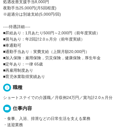
処遇改善支援手当8,000円
夜勤手当25,000円(月5回程度)
※超過分は別途支給(5,000円/回)
----待遇詳細----
■昇給あり：1月あたり500円～2,000円（前年度実績）
■賞与あり：年2回計2.0ヵ月分（前年度実績）
■車通勤可
■通勤手当あり：実費支給（上限月額20,000円）
■加入保険：雇用保険，労災保険，健康保険，厚生年金
■定年あり：一律 65歳
■再雇用制度あり
■育児休業取得実績あり
info
職種
ショートステイでの介護職／月収例24万円／賞与計2.0ヵ月分
label
仕事内容
・食事、入浴、排泄などの日常生活を支える業務
・送迎業務