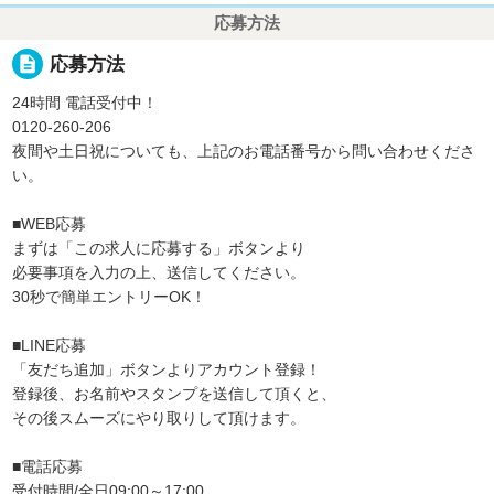
応募方法
description
応募方法
24時間 電話受付中！
0120-260-206
夜間や土日祝についても、上記のお電話番号から問い合わせくださ
い。
■WEB応募
まずは「この求人に応募する」ボタンより
必要事項を入力の上、送信してください。
30秒で簡単エントリーOK！
■LINE応募
「友だち追加」ボタンよりアカウント登録！
登録後、お名前やスタンプを送信して頂くと、
その後スムーズにやり取りして頂けます。
■電話応募
受付時間/全日09:00～17:00