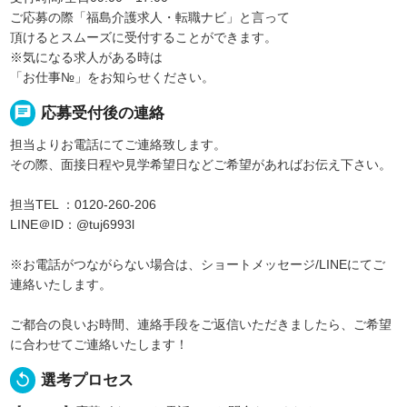
ご応募の際「福島介護求人・転職ナビ」と言って
頂けるとスムーズに受付することができます。
※気になる求人がある時は
「お仕事№」をお知らせください。
chat
応募受付後の連絡
担当よりお電話にてご連絡致します。
その際、面接日程や見学希望日などご希望があればお伝え下さい。
担当TEL ：0120-260-206
LINE＠ID：@tuj6993l
※お電話がつながらない場合は、ショートメッセージ/LINEにてご
連絡いたします。
ご都合の良いお時間、連絡手段をご返信いただきましたら、ご希望
に合わせてご連絡いたします！
replay
選考プロセス