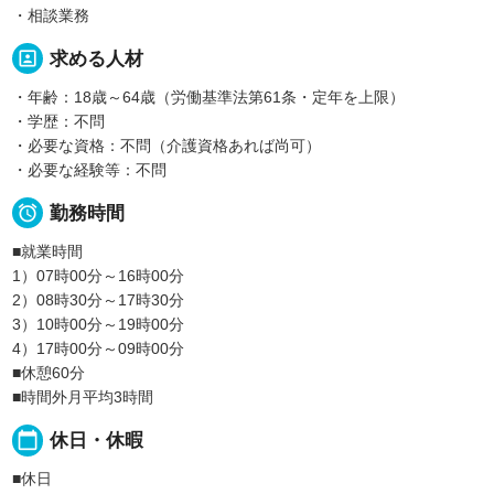
・相談業務
portrait
求める人材
・年齢：18歳～64歳（労働基準法第61条・定年を上限）
・学歴：不問
・必要な資格：不問（介護資格あれば尚可）
・必要な経験等：不問

勤務時間
■就業時間
1）07時00分～16時00分
2）08時30分～17時30分
3）10時00分～19時00分
4）17時00分～09時00分
■休憩60分
■時間外月平均3時間
calendar_today
休日・休暇
■休日