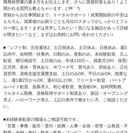
職務経歴書の書き方をお伝えします。さらに面接対策もあり！よく
聞かれる質問も教えちゃいます…(´艸｀*)
登録からお仕事開始まで、トータルサポート！就業開始前の不安は
もちろん、就業後のお困りごとも当社のスタッフがしっかりとフォ
ロー致します！まずは見学してみたい！気になる施設があって詳細
が聞きたい！など、まずはお気軽にお問い合わせください♪
■「シフト制、完全週休2、土日祝休み、土日休み、日祝休み、週3
以内可、短時間・扶養内、日勤のみ、夜勤のみ、未経験歓迎、主ふ
歓迎、曜日相談可、土日祝のみ、年休110日～、残業月10H、保育/
託児所、産休・育休あり、Ｗワーク可、賞与あり、昇給あり、正社
員登用、資格支援交通費支給、土日のみOK、平日のみOK、残業な
し、週1週2日からOK、週4日以上OK、フリーター歓迎、パートア
ルバイト歓迎、急募求人、初心者歓迎、無資格OK、短時間勤務、
フルタイム勤務、資格取得サポート制度あり、新設・オープニング
求人、ハローワーク求人」上記の条件で働きたい方、ご相談くださ
い。
■未経験者歓迎の職場もご相談可能です。
「営業・事務・販売・受付・総務・人事・企画・管理・公務員・不
動産・金融・旅行・観光・飲食・コンビニ」など様々なバックグラ