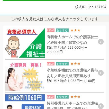
求人ID：job-157704
この求人を見た人はこんな求人もチェックしています
★★★
NEW!
おすすめ!
有料老人ホームでの介護福祉士
／経験不問／残業少なめ
郡山市 / 月給 223,000円〜
292,000円
★★★
NEW!
おすすめ!
小規模多機能での介護職／賞与
あり／正社員登用実績あり
郡山市 / 時給 1,033円〜1,100円
★★★
NEW!
おすすめ!
特別養護老人ホームでの介護職
員／週3日～可／残業なし