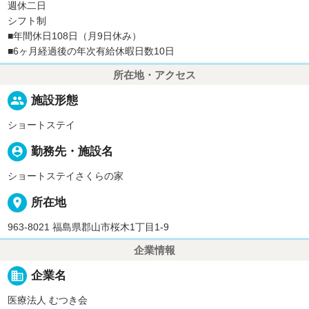
週休二日
シフト制
■年間休日108日（月9日休み）
■6ヶ月経過後の年次有給休暇日数10日
所在地・アクセス
people
施設形態
ショートステイ
person_pin
勤務先・施設名
ショートステイさくらの家
place
所在地
963-8021 福島県郡山市桜木1丁目1-9
企業情報
business
企業名
医療法人 むつき会