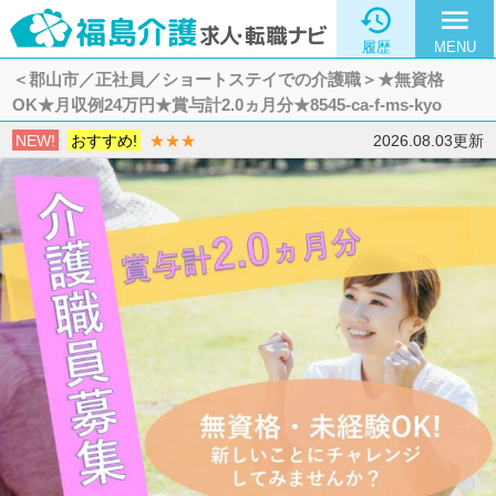

menu
履歴
MENU
＜郡山市／正社員／ショートステイでの介護職＞★無資格
OK★月収例24万円★賞与計2.0ヵ月分★8545-ca-f-ms-kyo
NEW!
おすすめ!
★★★
2026.08.03更新