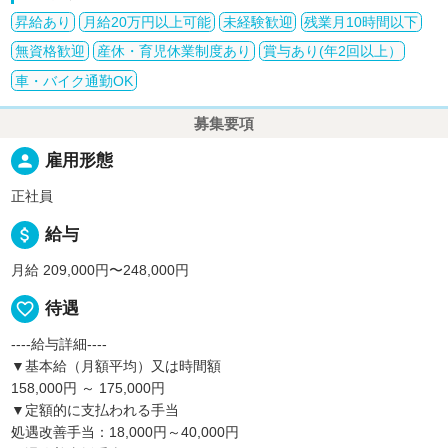
昇給あり
月給20万円以上可能
未経験歓迎
残業月10時間以下
無資格歓迎
産休・育児休業制度あり
賞与あり(年2回以上）
車・バイク通勤OK
募集要項
person
雇用形態
正社員
attach_money
給与
月給 209,000円〜248,000円
favorite_border
待遇
----給与詳細----
▼基本給（月額平均）又は時間額
158,000円 ～ 175,000円
▼定額的に支払われる手当
処遇改善手当：18,000円～40,000円