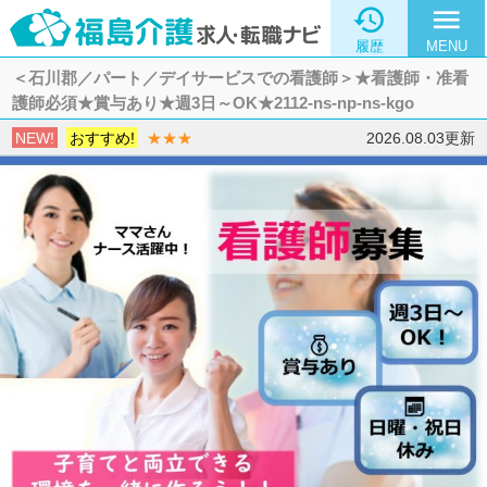

menu
履歴
MENU
＜石川郡／パート／デイサービスでの看護師＞★看護師・准看
護師必須★賞与あり★週3日～OK★2112-ns-np-ns-kgo
NEW!
おすすめ!
★★★
2026.08.03更新