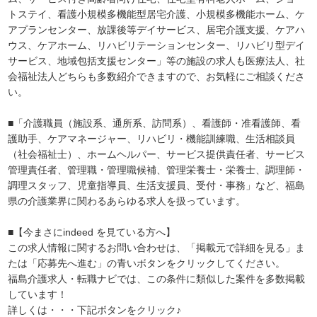
トステイ、看護小規模多機能型居宅介護、小規模多機能ホーム、ケ
アプランセンター、放課後等デイサービス、居宅介護支援、ケアハ
ウス、ケアホーム、リハビリテーションセンター、リハビリ型デイ
サービス、地域包括支援センター」等の施設の求人も医療法人、社
会福祉法人どちらも多数紹介できますので、お気軽にご相談くださ
い。
■「介護職員（施設系、通所系、訪問系）、看護師・准看護師、看
護助手、ケアマネージャー、リハビリ・機能訓練職、生活相談員
（社会福祉士）、ホームヘルパー、サービス提供責任者、サービス
管理責任者、管理職・管理職候補、管理栄養士・栄養士、調理師・
調理スタッフ、児童指導員、生活支援員、受付・事務」など、福島
県の介護業界に関わるあらゆる求人を扱っています。
■【今まさにindeed を見ている方へ】
この求人情報に関するお問い合わせは、「掲載元で詳細を見る」ま
たは「応募先へ進む」の青いボタンをクリックしてください。
福島介護求人・転職ナビでは、この条件に類似した案件を多数掲載
しています！
詳しくは・・・下記ボタンをクリック♪