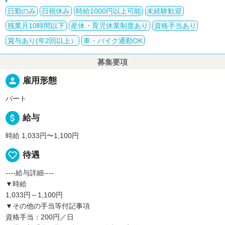
日勤のみ
日祝休み
時給1000円以上可能
未経験歓迎
残業月10時間以下
産休・育児休業制度あり
資格手当あり
賞与あり(年2回以上）
車・バイク通勤OK
募集要項
person
雇用形態
パート
attach_money
給与
時給 1,033円〜1,100円
favorite_border
待遇
----給与詳細----
▼時給
1,033円～1,100円
▼その他の手当等付記事項
資格手当：200円／日