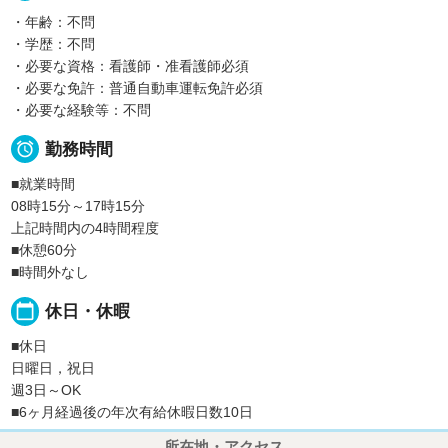
・年齢：不問
・学歴：不問
・必要な資格：看護師・准看護師必須
・必要な免許：普通自動車運転免許必須
・必要な経験等：不問

勤務時間
■就業時間
08時15分～17時15分
上記時間内の4時間程度
■休憩60分
■時間外なし
calendar_today
休日・休暇
■休日
日曜日，祝日
週3日～OK
■6ヶ月経過後の年次有給休暇日数10日
所在地・アクセス