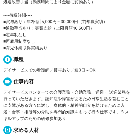
処遇改善手当（勤務時間により金額に変動あり）
----待遇詳細----
■賞与あり：年2回計5,000円～30,000円（前年度実績）
■通勤手当あり：実費支給（上限月額46,500円）
■定年制なし
■再雇用制度なし
■育児休業取得実績あり
info
職種
デイサービスでの看護師／賞与あり／週3日～OK
label
仕事内容
デイサービスセンターでの介護業務・介助業務、送迎・ 送迎業務を
行っていただきます。認知症や障害があるため日常生活を営むこと
に支障がある方々に対し、身体的・精神的自立を助けるために入
浴・食事・排泄等の介助を専門的知識をもって行う仕事です。※ス
キルアップのための研修参加あり。
portrait
求める人材