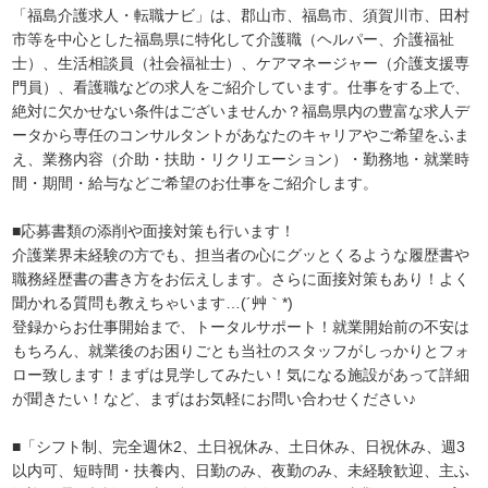
「福島介護求人・転職ナビ」は、郡山市、福島市、須賀川市、田村
市等を中心とした福島県に特化して介護職（ヘルパー、介護福祉
士）、生活相談員（社会福祉士）、ケアマネージャー（介護支援専
門員）、看護職などの求人をご紹介しています。仕事をする上で、
絶対に欠かせない条件はございませんか？福島県内の豊富な求人デ
ータから専任のコンサルタントがあなたのキャリアやご希望をふま
え、業務内容（介助・扶助・リクリエーション）・勤務地・就業時
間・期間・給与などご希望のお仕事をご紹介します。
■応募書類の添削や面接対策も行います！
介護業界未経験の方でも、担当者の心にグッとくるような履歴書や
職務経歴書の書き方をお伝えします。さらに面接対策もあり！よく
聞かれる質問も教えちゃいます…(´艸｀*)
登録からお仕事開始まで、トータルサポート！就業開始前の不安は
もちろん、就業後のお困りごとも当社のスタッフがしっかりとフォ
ロー致します！まずは見学してみたい！気になる施設があって詳細
が聞きたい！など、まずはお気軽にお問い合わせください♪
■「シフト制、完全週休2、土日祝休み、土日休み、日祝休み、週3
以内可、短時間・扶養内、日勤のみ、夜勤のみ、未経験歓迎、主ふ