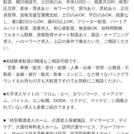
歓迎、曜日相談可、土日祝のみ、年休110日～、残業月10H、保育/
託児所、産休・育休あり、Ｗワーク可、賞与あり、昇給あり、正社
員登用、資格支援交通費支給、土日のみOK、平日のみOK、残業な
し、週1週2日からOK、週4日以上OK、フリーター歓迎、パートア
ルバイト歓迎、急募求人、初心者歓迎、無資格OK、短時間勤務、
フルタイム勤務、資格取得サポート制度あり、新設・オープニング
求人、ハローワーク求人」上記の条件で働きたい方、ご相談くださ
い。
■未経験者歓迎の職場もご相談可能です。
「営業・事務・販売・受付・総務・人事・企画・管理・公務員・不
動産・金融・旅行・観光・飲食・コンビニ」など様々なバックグラ
ウンドをお持ちの方も大歓迎ですのでお気軽にご相談ください。
■大手求人サイトの「フロム・エー、タウンワーク、イーアイデ
ム、バイトル、エン転職、DODA、リクナビ、マイナビ」に掲載さ
れていない求人も多数ご紹介できます。
■「特別養護老人ホーム、介護老人保健施設、デイサービス、デイ
ケア、介護付有料老人ホーム、訪問介護サービス、グループホー
ム、サービス付き高齢者向け住宅、住宅型有料老人ホーム、ショー