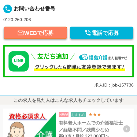
local_phone
お問い合わせ番号
0120-260-206


WEBで応募
電話で応募
求人ID：job-157736
この求人を見た人はこんな求人もチェックしています
★★★
NEW!
おすすめ!
有料老人ホームでの介護福祉士
／経験不問／残業少なめ
郡山市 / 月給 223,000円〜