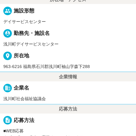
people
施設形態
デイサービスセンター
person_pin
勤務先・施設名
浅川町デイサービスセンター
place
所在地
963-6216 福島県石川郡浅川町袖山字森下288
企業情報
business
企業名
浅川町社会福祉協議会
応募方法
description
応募方法
■WEB応募