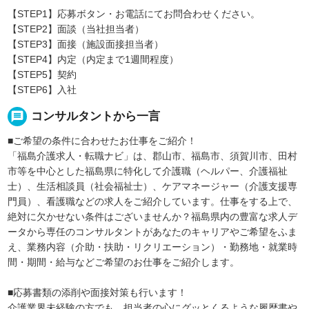
【STEP1】応募ボタン・お電話にてお問合わせください。
【STEP2】面談（当社担当者）
【STEP3】面接（施設面接担当者）
【STEP4】内定（内定まで1週間程度）
【STEP5】契約
【STEP6】入社
message
コンサルタントから一言
■ご希望の条件に合わせたお仕事をご紹介！
「福島介護求人・転職ナビ」は、郡山市、福島市、須賀川市、田村
市等を中心とした福島県に特化して介護職（ヘルパー、介護福祉
士）、生活相談員（社会福祉士）、ケアマネージャー（介護支援専
門員）、看護職などの求人をご紹介しています。仕事をする上で、
絶対に欠かせない条件はございませんか？福島県内の豊富な求人デ
ータから専任のコンサルタントがあなたのキャリアやご希望をふま
え、業務内容（介助・扶助・リクリエーション）・勤務地・就業時
間・期間・給与などご希望のお仕事をご紹介します。
■応募書類の添削や面接対策も行います！
介護業界未経験の方でも、担当者の心にグッとくるような履歴書や