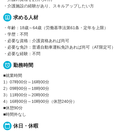
・介護施設の経験があり、スキルアップしたい方
portrait
求める人材
・年齢：18歳～64歳（労働基準法第61条・定年を上限）
・学歴：不問
・必要な資格：介護資格あれば尚可
・必要な免許：普通自動車運転免許あれば尚可（AT限定可）
・必要な経験：不問

勤務時間
■就業時間
1）07時00分～16時00分
2）09時00分～18時00分
3）11時00分～20時00分
4）16時00分～10時00分（休憩240分）
■休憩90分
■時間外なし
calendar_today
休日・休暇