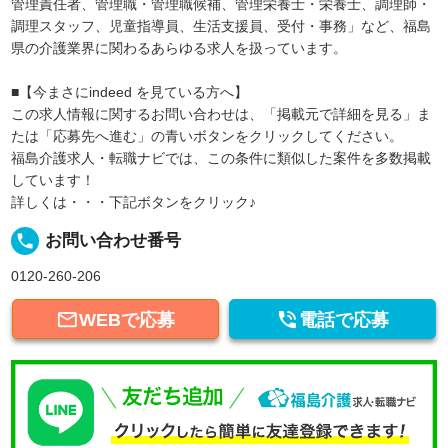
管理責任者、管理職・管理職候補、管理栄養士・栄養士、調理師・
調理スタッフ、児童指導員、生活支援員、受付・事務」など、福島
県の介護業界に関わるあらゆる求人を扱っています。
■【今まさにindeed を見ている方へ】
この求人情報に関するお問い合わせは、「掲載元で詳細を見る」ま
たは「応募先へ進む」の青いボタンをクリックしてください。
福島介護求人・転職ナビでは、この条件に類似した案件を多数掲載
しています！
詳しくは・・・下記ボタンをクリック♪
local_phone
お問い合わせ番号
0120-260-206


WEBで応募
電話で応募