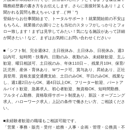
職務経歴書の書き方をお伝えします。さらに面接対策もあり！よく
聞かれる質問も教えちゃいます…(´艸｀*)
登録からお仕事開始まで、トータルサポート！就業開始前の不安は
もちろん、就業後のお困りごとも当社のスタッフがしっかりとフォ
ロー致します！まずは見学してみたい！気になる施設があって詳細
が聞きたい！など、まずはお気軽にお問い合わせください♪
■「シフト制、完全週休2、土日祝休み、土日休み、日祝休み、週3
以内可、短時間・扶養内、日勤のみ、夜勤のみ、未経験歓迎、主ふ
歓迎、曜日相談可、土日祝のみ、年休110日～、残業月10H、保育/
託児所、産休・育休あり、Ｗワーク可、賞与あり、昇給あり、正社
員登用、資格支援交通費支給、土日のみOK、平日のみOK、残業な
し、週1週2日からOK、週4日以上OK、フリーター歓迎、パートア
ルバイト歓迎、急募求人、初心者歓迎、無資格OK、短時間勤務、
フルタイム勤務、資格取得サポート制度あり、新設・オープニング
求人、ハローワーク求人」上記の条件で働きたい方、ご相談くださ
い。
■未経験者歓迎の職場もご相談可能です。
「営業・事務・販売・受付・総務・人事・企画・管理・公務員・不