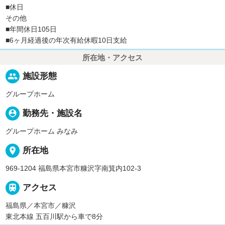
■休日
その他
■年間休日105日
■6ヶ月経過後の年次有給休暇10日支給
所在地・アクセス
people
施設形態
グループホーム
person_pin
勤務先・施設名
グループホーム みなみ
place
所在地
969-1204 福島県本宮市糠沢字南箕内102-3

アクセス
福島県／本宮市／糠沢
東北本線 五百川駅から車で8分