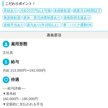
こだわりポイント！
昇給あり
月給20万円以上可能
未経験歓迎
残業月10時間以下
無資格歓迎
産休・育児休業制度あり
資格取得支援あり
資格手当あり
賞与あり(年2回以上）
車・バイク通勤OK
募集要項
person
雇用形態
正社員
attach_money
給与
月給 213,000円〜242,000円
favorite_border
待遇
----給与詳細----
▼基本給
160,000円～185,000円
▼定額的に支払われる手当