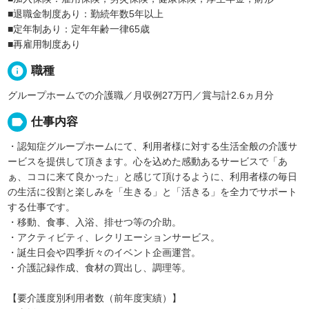
■退職金制度あり：勤続年数5年以上
■定年制あり：定年年齢一律65歳
■再雇用制度あり
info
職種
グループホームでの介護職／月収例27万円／賞与計2.6ヵ月分
label
仕事内容
・認知症グループホームにて、利用者様に対する生活全般の介護サ
ービスを提供して頂きます。心を込めた感動あるサービスで「あ
ぁ、ココに来て良かった」と感じて頂けるように、利用者様の毎日
の生活に役割と楽しみを「生きる」と「活きる」を全力でサポート
する仕事です。
・移動、食事、入浴、排せつ等の介助。
・アクティビティ、レクリエーションサービス。
・誕生日会や四季折々のイベント企画運営。
・介護記録作成、食材の買出し、調理等。
【要介護度別利用者数（前年度実績）】