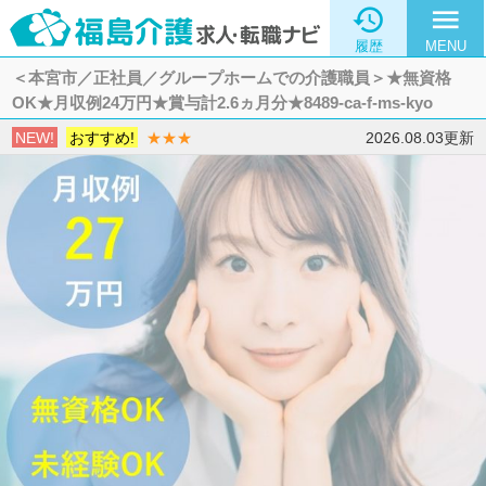

menu
履歴
MENU
＜本宮市／正社員／グループホームでの介護職員＞★無資格
OK★月収例24万円★賞与計2.6ヵ月分★8489-ca-f-ms-kyo
NEW!
おすすめ!
★★★
2026.08.03更新