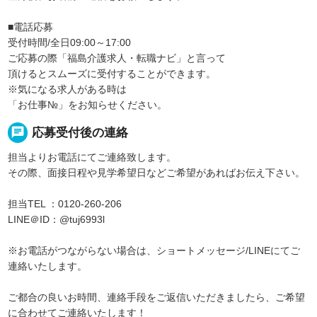
■電話応募
受付時間/全日09:00～17:00
ご応募の際「福島介護求人・転職ナビ」と言って
頂けるとスムーズに受付することができます。
※気になる求人がある時は
「お仕事№」をお知らせください。
chat
応募受付後の連絡
担当よりお電話にてご連絡致します。
その際、面接日程や見学希望日などご希望があればお伝え下さい。
担当TEL ：0120-260-206
LINE＠ID：@tuj6993l
※お電話がつながらない場合は、ショートメッセージ/LINEにてご
連絡いたします。
ご都合の良いお時間、連絡手段をご返信いただきましたら、ご希望
に合わせてご連絡いたします！