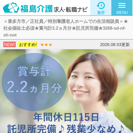

menu
履歴
MENU
＜喜多方市／正社員／特別養護老人ホームでの生活相談員＞★
社会福祉士必須★賞与計2.2ヵ月分★託児所完備★3268-sd-nf-
sh-not
NEW!
おすすめ!
★★★
2026.08.03更新