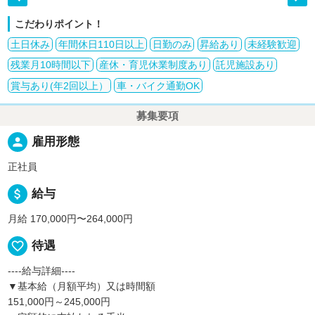
こだわりポイント！
土日休み
年間休日110日以上
日勤のみ
昇給あり
未経験歓迎
残業月10時間以下
産休・育児休業制度あり
託児施設あり
賞与あり(年2回以上）
車・バイク通勤OK
募集要項
person
雇用形態
正社員
attach_money
給与
月給 170,000円〜264,000円
favorite_border
待遇
----給与詳細----
▼基本給（月額平均）又は時間額
151,000円～245,000円