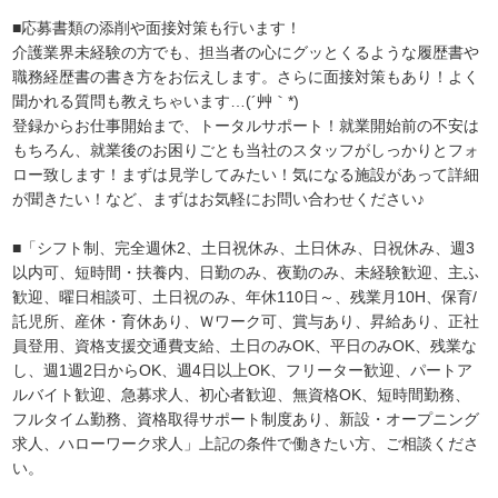
■応募書類の添削や面接対策も行います！
介護業界未経験の方でも、担当者の心にグッとくるような履歴書や
職務経歴書の書き方をお伝えします。さらに面接対策もあり！よく
聞かれる質問も教えちゃいます…(´艸｀*)
登録からお仕事開始まで、トータルサポート！就業開始前の不安は
もちろん、就業後のお困りごとも当社のスタッフがしっかりとフォ
ロー致します！まずは見学してみたい！気になる施設があって詳細
が聞きたい！など、まずはお気軽にお問い合わせください♪
■「シフト制、完全週休2、土日祝休み、土日休み、日祝休み、週3
以内可、短時間・扶養内、日勤のみ、夜勤のみ、未経験歓迎、主ふ
歓迎、曜日相談可、土日祝のみ、年休110日～、残業月10H、保育/
託児所、産休・育休あり、Ｗワーク可、賞与あり、昇給あり、正社
員登用、資格支援交通費支給、土日のみOK、平日のみOK、残業な
し、週1週2日からOK、週4日以上OK、フリーター歓迎、パートア
ルバイト歓迎、急募求人、初心者歓迎、無資格OK、短時間勤務、
フルタイム勤務、資格取得サポート制度あり、新設・オープニング
求人、ハローワーク求人」上記の条件で働きたい方、ご相談くださ
い。