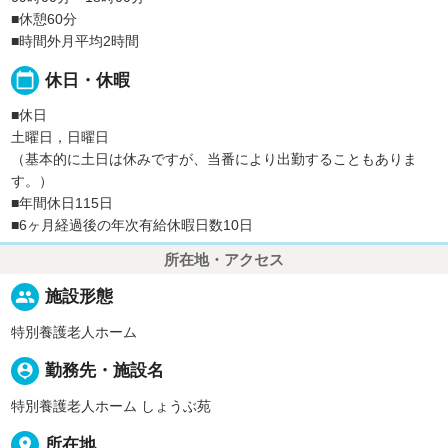
■休憩60分
■時間外月平均2時間
calendar_today
休日・休暇
■休日
土曜日，日曜日
（基本的に土日は休みですが、当番により出勤することもありま
す。）
■年間休日115日
■6ヶ月経過後の年次有給休暇日数10日
所在地・アクセス
people
施設形態
特別養護老人ホーム
person_pin
勤務先・施設名
特別養護老人ホーム しょうぶ苑
place
所在地