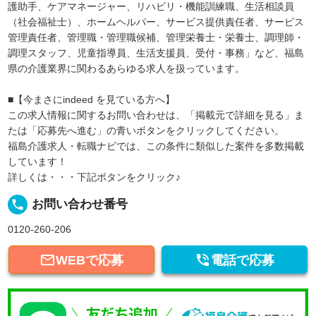
護助手、ケアマネージャー、リハビリ・機能訓練職、生活相談員
（社会福祉士）、ホームヘルパー、サービス提供責任者、サービス
管理責任者、管理職・管理職候補、管理栄養士・栄養士、調理師・
調理スタッフ、児童指導員、生活支援員、受付・事務」など、福島
県の介護業界に関わるあらゆる求人を扱っています。
■【今まさにindeed を見ている方へ】
この求人情報に関するお問い合わせは、「掲載元で詳細を見る」ま
たは「応募先へ進む」の青いボタンをクリックしてください。
福島介護求人・転職ナビでは、この条件に類似した案件を多数掲載
しています！
詳しくは・・・下記ボタンをクリック♪
local_phone
お問い合わせ番号
0120-260-206


WEBで応募
電話で応募