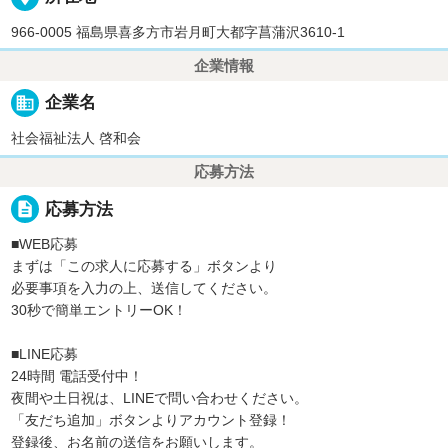
966-0005 福島県喜多方市岩月町大都字菖蒲沢3610-1
企業情報
business
企業名
社会福祉法人 啓和会
応募方法
description
応募方法
■WEB応募
まずは「この求人に応募する」ボタンより
必要事項を入力の上、送信してください。
30秒で簡単エントリーOK！
■LINE応募
24時間 電話受付中！
夜間や土日祝は、LINEで問い合わせください。
「友だち追加」ボタンよりアカウント登録！
登録後、お名前の送信をお願いします。