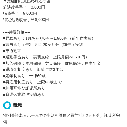
▼定額的に支払われる手当
処遇改善手当：8,000円
職務手当：5,000円
特定処遇改善手当6,000円
----待遇詳細----
■昇給あり：1月あたり0円～1,500円（前年度実績）
■賞与あり：年2回計2.20ヶ月分（前年度実績）
■車通勤可
■通勤手当あり：実費支給（上限月額24,500円）
■加入保険：雇用保険，労災保険，健康保険，厚生年金
■退職金制度あり：勤続年数3年以上
■定年制あり：一律60歳
■再雇用制度あり：上限65歳まで
■利用可能な託児所あり
■育児休業取得実績あり
info
職種
特別養護老人ホームでの生活相談員／賞与計2.2ヵ月分／託児所完
備