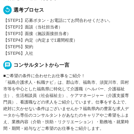
replay
選考プロセス
【STEP1】応募ボタン・お電話にてお問合わせください。
【STEP2】面談（当社担当者）
【STEP3】面接（施設面接担当者）
【STEP4】内定（内定まで1週間程度）
【STEP5】契約
【STEP6】入社
message
コンサルタントから一言
■ご希望の条件に合わせたお仕事をご紹介！
「福島介護求人・転職ナビ」は、郡山市、福島市、須賀川市、田村
市等を中心とした福島県に特化して介護職（ヘルパー、介護福祉
士）、生活相談員（社会福祉士）、ケアマネージャー（介護支援専
門員）、看護職などの求人をご紹介しています。仕事をする上で、
絶対に欠かせない条件はございませんか？福島県内の豊富な求人デ
ータから専任のコンサルタントがあなたのキャリアやご希望をふま
え、業務内容（介助・扶助・リクリエーション）・勤務地・就業時
間・期間・給与などご希望のお仕事をご紹介します。