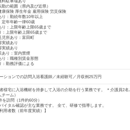
無料駐車場あり
転勤の範囲（県内及び近県）
健康保険 厚生年金 雇用保険 労災保険
あり：勤続年数10年以上
：定年年齢一律60歳
あり：上限年齢上限65歳まで
り：上限年齢上限65歳まで
託児所あり：富田町
得実績あり
得実績あり
策あり：室内禁煙
あり：職種別賃金形態
り：勤務評価による
ーションでの訪問入浴看護師／未経験可／月収例25万円
者様宅に入浴機材を持参して入浴の介助を行う業務です。 ＊介護員2名
人チーム）
件を訪問（1件約60分）
バイタル確認が主な業務です。 全て、研修で指導します。
利用者数（前年度実績）】