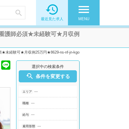

menu

最近見た求人
MENU
看護師必須★未経験可★月収例
月収例25万円★8629-ns-nf-jn-kgo
選択中の検索条件

条件を変更する
---
エリア
---
職種
---
給与
---
雇用形態