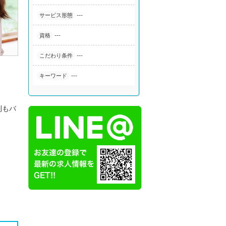
---
サービス形態
---
資格
---
こだわり条件
---
キーワード
制もバ