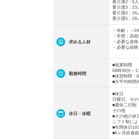
要介護2：5人
要介護3：23
要介護4：26
要介護5：28
・年齢：～5
・学歴：高校
・必要な資格
求める人材
・必要な経験
■就業時間
08時30分～1
勤務時間
■休憩時間：6
■月平均時間
■休日
日曜日、その
■週休二日制
その他
休日・休暇
■その他の休
シフト制によ
■年間休日10
■6ヶ月経過