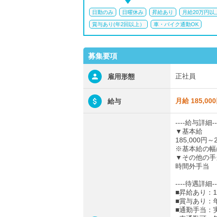
日勤のみ
日曜休み
昇給あり
月給20万円以
賞与あり(年2回以上）
車・バイク通勤OK
募集要項
正社員
雇用形態
月給 185,00
給与
----給与詳細--
▼基本給
185,000円～2
※基本給の幅
▼その他の手
時間外手当
----待遇詳細--
■昇給あり：1
■賞与あり：年
■通勤手当：実