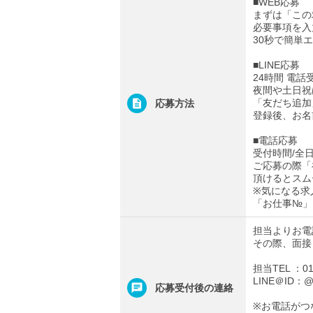
■WEB応募
まずは「この
必要事項を入
30秒で簡単
■LINE応募
24時間 電話
夜間や土日祝
「友だち追加
応募方法
登録後、お名
■電話応募
受付時間/全日0
ご応募の際「
頂けるとスム
※気になる求
「お仕事№」
担当よりお電
その際、面接
担当TEL ：012
LINE＠ID：@t
応募受付後の連絡
※お電話がつ