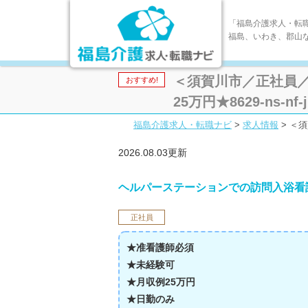
「福島介護求人・転
福島、いわき、郡山
＜須賀川市／正社員
おすすめ!
25万円★8629-ns-nf-j
福島介護求人・転職ナビ
>
求人情報
>
＜須
2026.08.03更新
ヘルパーステーションでの訪問入浴看
正社員
★准看護師必須
★未経験可
★月収例25万円
★日勤のみ