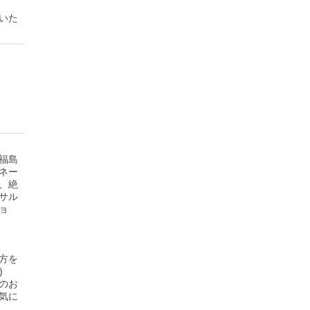
いた
福島
ネー
、絶
サル
ョ
方を
)
のお
気に