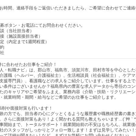
お時間、連絡手段をご返信いただきましたら、ご希望に合わせてご連絡
】応募ボタン・お電話にてお問合わせください。
】面談（当社担当者）
】面接（施設面接担当者）
】内定（内定まで1週間程度）
契約
入社
件に合わせたお仕事をご紹介！
人・転職ナビ」は、郡山市、福島市、須賀川市、田村市等を中心とした
介護職（ヘルパー、介護福祉士）、生活相談員（社会福祉士）、ケアマ
支援専門員）、看護職などの求人をご紹介しています。仕事をする上で
い条件はございませんか？福島県内の豊富な求人データから専任のコン
たのキャリアやご希望をふまえ、業務内容（介助・扶助・リクリエーシ
・就業時間・期間・給与などご希望のお仕事をご紹介します。
添削や面接対策も行います！
験の方でも、担当者の心にグッとくるような履歴書や職務経歴書の書き
。さらに面接対策もあり！よく聞かれる質問も教えちゃいます…(´艸｀*
事開始まで、トータルサポート！就業開始前の不安はもちろん、就業後
社のスタッフがしっかりとフォロー致します！まずは見学してみたい！
って詳細が聞きたい！など、まずはお気軽にお問い合わせください♪