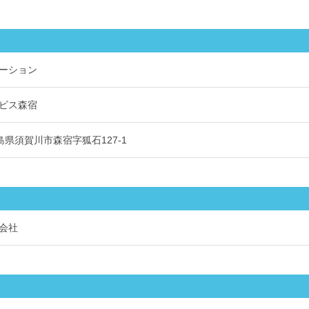
ーション
ビス森宿
 福島県須賀川市森宿字狐石127-1
会社