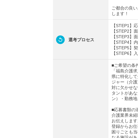
ご都合の良い
します！
【STEP1
【STEP2
【STEP3
選考プロセス
【STEP4
【STEP5】
【STEP6】
■ご希望の条
「福島介護求
県に特化して
ジャー（介護
対に欠かせな
タントがあな
ン）・勤務地
■応募書類の
介護業界未経
お伝えします
登録からお仕
困りごとも当
なる施設があ