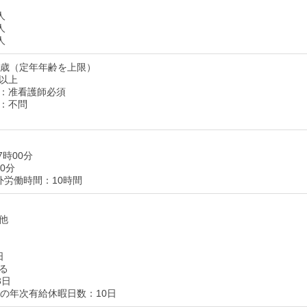
人
人
人
9歳（定年年齢を上限）
以上
：准看護師必須
：不問
7時00分
0分
外労働時間：10時間
他
日
る
3日
後の年次有給休暇日数：10日