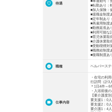
■車通勤可：
待遇
■転勤あり：
■加入保険：
■退職金制度
■定年制あり
■再雇用制度
■勤務延長あ
■利用可能な
■育児休業取
■介護休業取
■受動喫煙対
■職務給制度
■復職制度あ
ヘルパーステ
職種
・在宅の利用
行訪問（計3
＊1日4件～6
・入浴前後の
【要介護度別
要支援1：0人
仕事内容
要支援2：0人
要介護1：4人