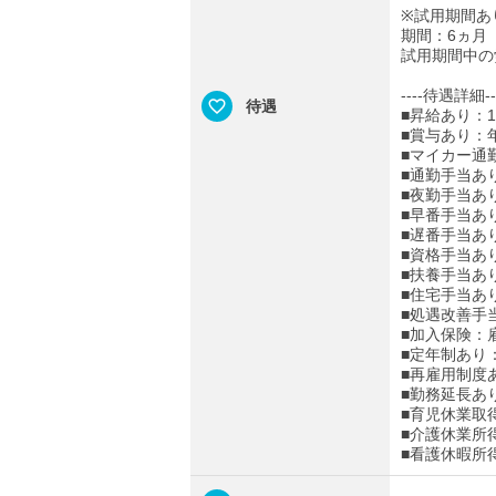
※試用期間あ
期間：6ヵ月
試用期間中の
----待遇詳細--
待遇
■昇給あり：
■賞与あり：
■マイカー通
■通勤手当あり
■夜勤手当あ
■早番手当あ
■遅番手当あ
■資格手当あ
■扶養手当あ
■住宅手当あ
■処遇改善手
■加入保険：
■定年制あり
■再雇用制度
■勤務延長あ
■育児休業取
■介護休業所
■看護休暇所