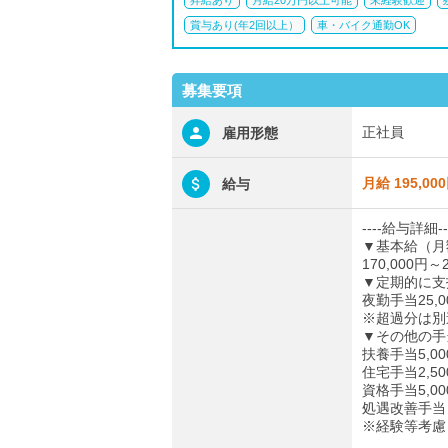
昇給あり
月給20万円以上可能
未経験歓迎
賞与あり(年2回以上）
車・バイク通勤OK
募集要項
正社員
雇用形態
月給 195,00
給与
----給与詳細--
▼基本給（月
170,000円～2
▼定期的に支
夜勤手当25,0
※超過分は別途支
▼その他の手
扶養手当5,00
住宅手当2,50
資格手当5,0
処遇改善手当
※経験等考慮