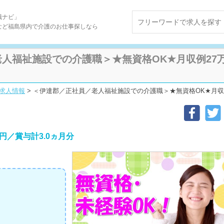
職ナビ」
など福島県内で介護のお仕事探しなら
人福祉施設での介護職＞★無資格OK★月収例27万円★
求人情報
>
＜伊達郡／正社員／老人福祉施設での介護職＞★無資格OK★月収例27万円
円／賞与計3.0ヵ月分