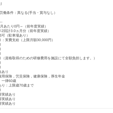
り
労働条件：異なる(手当・賞与なし）
--
1月あたり0円～（前年度実績）
年2回計3.0ヵ月分（前年度実績）
勤可（駐車場あり）
：実費支給（上限月額30,000円）
り
り
り
り（資格取得のための研修費用を施設にて全額負担します。）
り
り
当あり
雇用保険，労災保険，健康保険，厚生年金
：一律60歳
あり：上限歳70歳まで
り
得実績あり
得実績あり
得実績あり