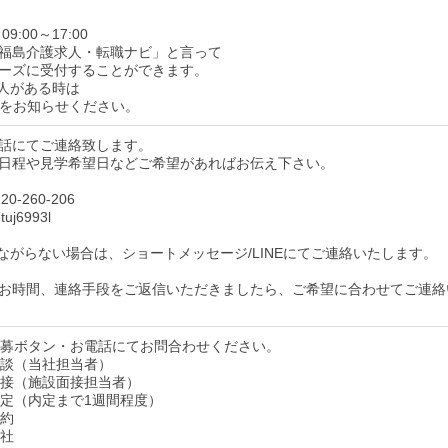
9:00～17:00
福島介護求人・転職ナビ」と言って
ーズに受付することができます。
人がある時は
をお知らせください。
話にてご連絡致します。
日程や見学希望日などご希望があればお伝え下さい。
0-260-206
uj6993l
ながらない場合は、ショートメッセージ/LINEにてご連絡いたします。
お時間、連絡手段をご返信いただきましたら、ご希望に合わせてご連絡
】応募ボタン・お電話にてお問合わせください。
】面談（当社担当者）
】面接（施設面接担当者）
】内定（内定まで1週間程度）
契約
入社