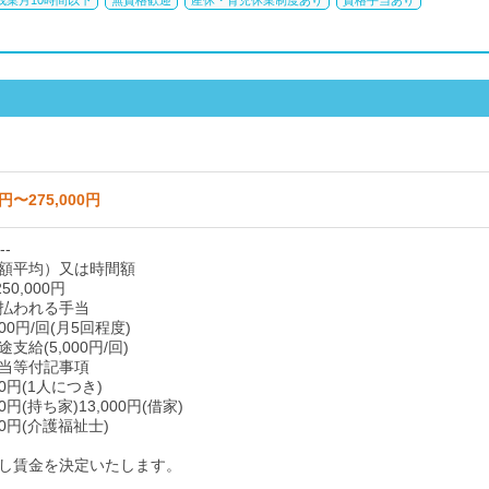
残業月10時間以下
無資格歓迎
産休・育児休業制度あり
資格手当あり
0円〜275,000円
--
額平均）又は時間額
50,000円
払われる手当
00円/回(月5回程度)
給(5,000円/回)
当等付記事項
0円(1人につき)
0円(持ち家)13,000円(借家)
00円(介護福祉士)
し賃金を決定いたします。