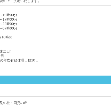
談の上、決定いたします。
～16時00分
～17時30分
～22時00分
～07時00分
均10時間
休二日）
0日
後の年次有給休暇日数10日
見の杜・国見の丘