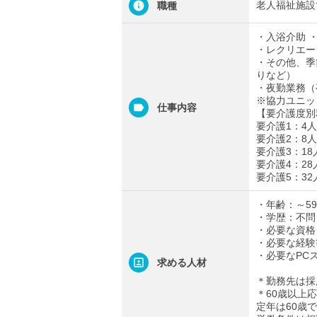
老人福祉施設
職種
・入浴介助 
・レクリエー
・その他、季
りなど）
・夜勤業務（
※協力ユニッ
仕事内容
【要介護度別
要介護1：4人
要介護2：8人
要介護3：18
要介護4：28
要介護5：32
・年齢：～5
・学歴：不問
・必要な資格
・必要な経験
・必要なPC
求める人材
＊勤務先は採
＊60歳以上
定年は60歳