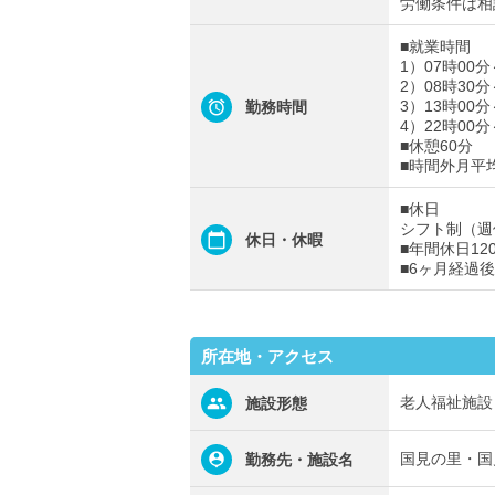
労働条件は相
■就業時間
1）07時00分
2）08時30分
3）13時00分
勤務時間
4）22時00分
■休憩60分
■時間外月平
■休日
シフト制（週
休日・休暇
■年間休日12
■6ヶ月経過
所在地・アクセス
老人福祉施設
施設形態
国見の里・国
勤務先・施設名