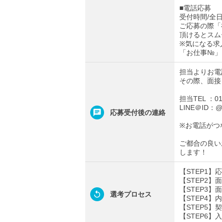
■電話応募
受付時間/全日0
ご応募の際「
頂けるとスム
※気になる求
「お仕事№」
担当よりお電
その際、面接
担当TEL ：012
LINE＠ID：@t
応募受付後の連絡
※お電話がつ
ご都合の良い
します！
【STEP1
【STEP2
【STEP3
選考プロセス
【STEP4
【STEP5】
【STEP6】