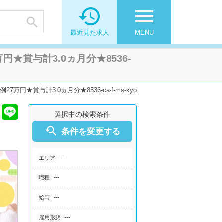

menu

最近見た求人
MENU
賞与計3.0ヵ月分★8536-
★賞与計3.0ヵ月分★8536-ca-f-ms-kyo
選択中の検索条件

条件を変更する
---
エリア
---
職種
---
給与
---
雇用形態