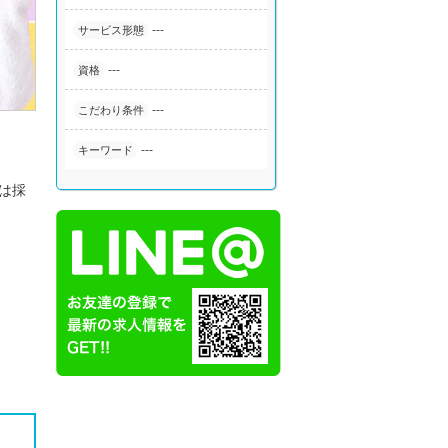
---
サービス形態
---
資格
---
こだわり条件
---
キーワード
は採