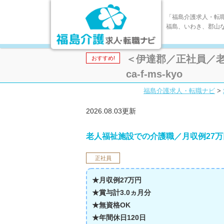
「福島介護求人・転
福島、いわき、郡山
＜伊達郡／正社員／老
おすすめ!
ca-f-ms-kyo
福島介護求人・転職ナビ
>
2026.08.03更新
老人福祉施設での介護職／月収例27万
正社員
★月収例27
万円
★賞与計3.0ヵ月分
★無資格OK
★年間休日120日