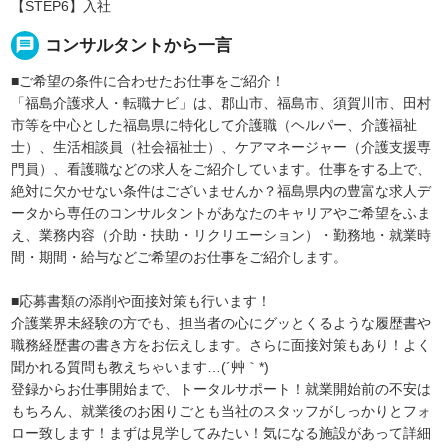
【STEP6】入社
message
コンサルタントから一言
■ご希望の条件に合わせたお仕事をご紹介！
「福島介護求人・転職ナビ」は、郡山市、福島市、須賀川市、田村
市等を中心とした福島県に特化して介護職（ヘルパー、介護福祉
士）、生活相談員（社会福祉士）、ケアマネージャー（介護支援専
門員）、看護職などの求人をご紹介しています。仕事をする上で、
絶対に欠かせない条件はございませんか？福島県内の豊富な求人デ
ータから専任のコンサルタントがあなたのキャリアやご希望をふま
え、業務内容（介助・扶助・リクリエーション）・勤務地・就業時
間・期間・給与などご希望のお仕事をご紹介します。
■応募書類の添削や面接対策も行います！
介護業界未経験の方でも、担当者の心にグッとくるような履歴書や
職務経歴書の書き方をお伝えします。さらに面接対策もあり！よく
聞かれる質問も教えちゃいます…(´艸｀*)
登録からお仕事開始まで、トータルサポート！就業開始前の不安は
もちろん、就業後のお困りごとも当社のスタッフがしっかりとフォ
ロー致します！まずは見学してみたい！気になる施設があって詳細