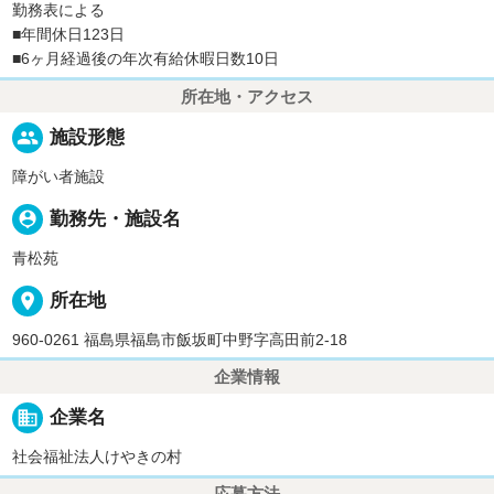
勤務表による
■年間休日123日
■6ヶ月経過後の年次有給休暇日数10日
所在地・アクセス
people
施設形態
障がい者施設
person_pin
勤務先・施設名
青松苑
place
所在地
960-0261 福島県福島市飯坂町中野字高田前2-18
企業情報
business
企業名
社会福祉法人けやきの村