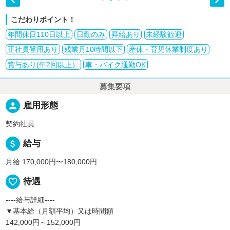
こだわりポイント！
年間休日110日以上
日勤のみ
昇給あり
未経験歓迎
正社員登用あり
残業月10時間以下
産休・育児休業制度あり
賞与あり(年2回以上）
車・バイク通勤OK
募集要項
person
雇用形態
契約社員
attach_money
給与
月給 170,000円〜180,000円
favorite_border
待遇
----給与詳細----
▼基本給（月額平均）又は時間額
142,000円～152,000円