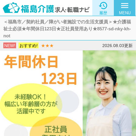

menu
履歴
MENU
＜福島市／契約社員／障がい者施設での生活支援員＞★介護福
祉士必須★年間休日123日★正社員登用あり★8577-sd-nky-kh-
not
NEW!
おすすめ!
★★★
2026.08.03更新