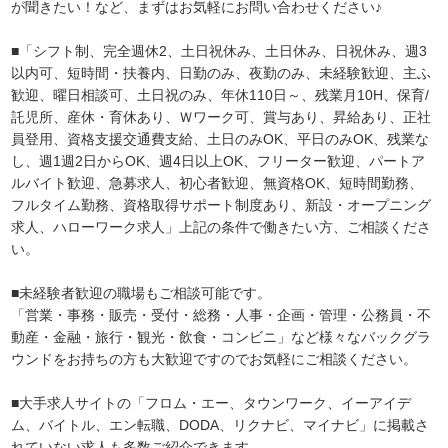
が聞きたい！など、まずはお気軽にお問い合わせください♪
■「シフト制、完全週休2、土日祝休み、土日休み、日祝休み、週3
以内可、短時間・扶養内、日勤のみ、夜勤のみ、未経験歓迎、主ふ
歓迎、曜日相談可、土日祝のみ、年休110日～、残業月10H、保育/
託児所、産休・育休あり、Ｗワーク可、賞与あり、昇給あり、正社
員登用、資格支援交通費支給、土日のみOK、平日のみOK、残業な
し、週1週2日からOK、週4日以上OK、フリーター歓迎、パートア
ルバイト歓迎、急募求人、初心者歓迎、無資格OK、短時間勤務、
フルタイム勤務、資格取得サポート制度あり、新設・オープニング
求人、ハローワーク求人」上記の条件で働きたい方、ご相談くださ
い。
■未経験者歓迎の職場もご相談可能です。
「営業・事務・販売・受付・総務・人事・企画・管理・公務員・不
動産・金融・旅行・観光・飲食・コンビニ」など様々なバックグラ
ウンドをお持ちの方も大歓迎ですのでお気軽にご相談ください。
■大手求人サイトの「フロム・エー、タウンワーク、イーアイデ
ム、バイトル、エン転職、DODA、リクナビ、マイナビ」に掲載さ
れていない求人も多数ご紹介できます。