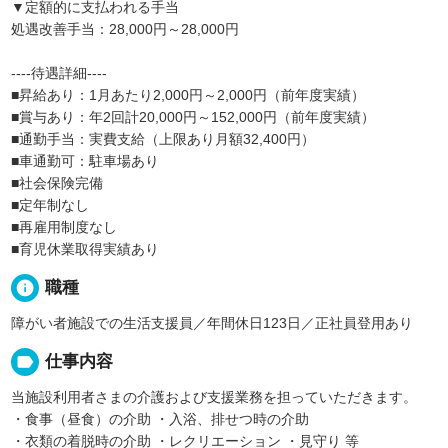
▼定額的に支払われる手当
処遇改善手当：28,000円～28,000円
----待遇詳細----
■昇給あり：1月あたり2,000円～2,000円（前年度実績）
■賞与あり：年2回計20,000円～152,000円（前年度実績）
■通勤手当：実費支給（上限あり月額32,400円）
■車通勤可：駐車場あり
■社会保険完備
■定年制なし
■再雇用制度なし
■育児休業取得実績あり
info
職種
障がい者施設での生活支援員／年間休日123日／正社員登用あり
label
仕事内容
当施設利用者さまの介護および支援業務を担っていただきます。
・食事（昼食）の介助 ・入浴、排せつ時の介助
・衣類の着脱時の介助 ・レクリエーション ・見守り 等