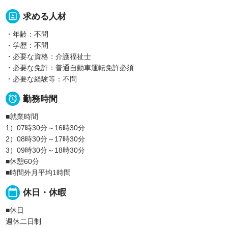
portrait
求める人材
・年齢：不問
・学歴：不問
・必要な資格：介護福祉士
・必要な免許：普通自動車運転免許必須
・必要な経験等：不問

勤務時間
■就業時間
1）07時30分～16時30分
2）08時30分～17時30分
3）09時30分～18時30分
■休憩60分
■時間外月平均1時間
calendar_today
休日・休暇
■休日
週休二日制