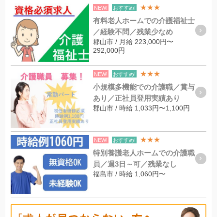
★★★
NEW!
おすすめ!
有料老人ホームでの介護福祉士
／経験不問／残業少なめ
郡山市 / 月給 223,000円〜
292,000円
★★★
NEW!
おすすめ!
小規模多機能での介護職／賞与
あり／正社員登用実績あり
郡山市 / 時給 1,033円〜1,100円
★★★
NEW!
おすすめ!
特別養護老人ホームでの介護職
員／週3日～可／残業なし
福島市 / 時給 1,060円〜