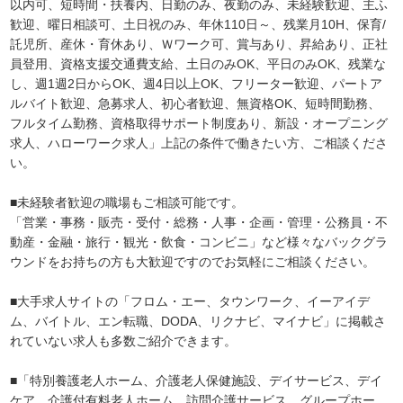
以内可、短時間・扶養内、日勤のみ、夜勤のみ、未経験歓迎、主ふ
歓迎、曜日相談可、土日祝のみ、年休110日～、残業月10H、保育/
託児所、産休・育休あり、Ｗワーク可、賞与あり、昇給あり、正社
員登用、資格支援交通費支給、土日のみOK、平日のみOK、残業な
し、週1週2日からOK、週4日以上OK、フリーター歓迎、パートア
ルバイト歓迎、急募求人、初心者歓迎、無資格OK、短時間勤務、
フルタイム勤務、資格取得サポート制度あり、新設・オープニング
求人、ハローワーク求人」上記の条件で働きたい方、ご相談くださ
い。
■未経験者歓迎の職場もご相談可能です。
「営業・事務・販売・受付・総務・人事・企画・管理・公務員・不
動産・金融・旅行・観光・飲食・コンビニ」など様々なバックグラ
ウンドをお持ちの方も大歓迎ですのでお気軽にご相談ください。
■大手求人サイトの「フロム・エー、タウンワーク、イーアイデ
ム、バイトル、エン転職、DODA、リクナビ、マイナビ」に掲載さ
れていない求人も多数ご紹介できます。
■「特別養護老人ホーム、介護老人保健施設、デイサービス、デイ
ケア、介護付有料老人ホーム、訪問介護サービス、グループホー