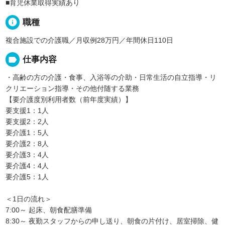
■育児休業取得実績あり
info
職種
複合施設での介護職／月収例28万円／年間休日110日
label
仕事内容
・高齢の方の介護・食事、入浴等の介助・日常生活の自立指導・リ
クリエーション指導・その他付随する業務
【要介護度別利用者数（前年度実績）】
要支援1：1人
要支援2：2人
要介護1：5人
要介護2：8人
要介護3：4人
要介護4：4人
要介護5：1人
＜1日の流れ＞
7:00～ 起床、朝食配膳準備
8:30～ 夜勤スタッフからの申し送り、朝食の片付け、居室掃除、健