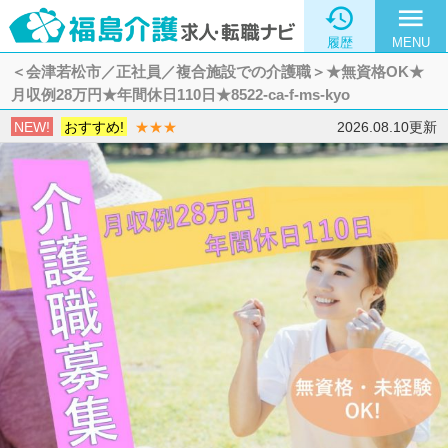

menu
履歴
MENU
＜会津若松市／正社員／複合施設での介護職＞★無資格OK★
月収例28万円★年間休日110日★8522-ca-f-ms-kyo
NEW!
おすすめ!
★★★
2026.08.10更新