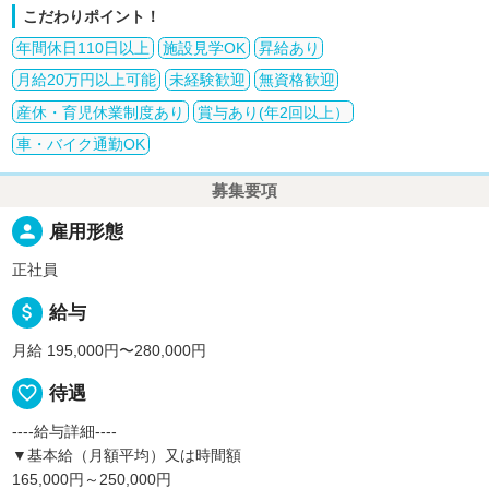
こだわりポイント！
年間休日110日以上
施設見学OK
昇給あり
月給20万円以上可能
未経験歓迎
無資格歓迎
産休・育児休業制度あり
賞与あり(年2回以上）
車・バイク通勤OK
募集要項
person
雇用形態
正社員
attach_money
給与
月給 195,000円〜280,000円
favorite_border
待遇
----給与詳細----
▼基本給（月額平均）又は時間額
165,000円～250,000円