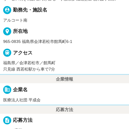
person_pin
勤務先・施設名
アルコート南
place
所在地
965-0835 福島県会津若松市館馬町6-1

アクセス
福島県／会津若松市／館馬町
只見線 西若松駅から車で7分
企業情報
business
企業名
医療法人社団 平成会
応募方法
description
応募方法