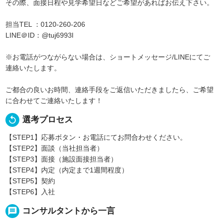
その際、面接日程や見学希望日などご希望があればお伝え下さい。
担当TEL ：0120-260-206
LINE＠ID：@tuj6993l
※お電話がつながらない場合は、ショートメッセージ/LINEにてご
連絡いたします。
ご都合の良いお時間、連絡手段をご返信いただきましたら、ご希望
に合わせてご連絡いたします！
replay
選考プロセス
【STEP1】応募ボタン・お電話にてお問合わせください。
【STEP2】面談（当社担当者）
【STEP3】面接（施設面接担当者）
【STEP4】内定（内定まで1週間程度）
【STEP5】契約
【STEP6】入社
message
コンサルタントから一言