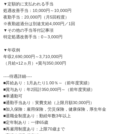
▼定額的に支払われる手当
処遇改善手当：10,000円～10,000円
夜勤手当：20,000円（月5回程度）
※夜勤超過分は別途支給4,000円／1回
▼その他の手当等付記事項
特定処遇改善手当：0～3,000円
▼年収例
年収2,690,000円～3,710,000円
（月給×12ヵ月）+賞与350,000円
----待遇詳細----
■昇給あり：1月あたり1.00％～（前年度実績）
■賞与あり：年2回計350,000円～（前年度実績）
■車通勤可
■通勤手当あり：実費支給（上限月額30,000円）
■加入保険：雇用保険，労災保険，健康保険，厚生年金
■退職金制度あり：勤続年数3年以上
■定年制あり：一律65歳
■再雇用制度あり：上限70歳まで