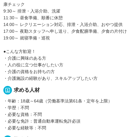
康チェック
9:30～ 排泄・入浴介助、洗濯
11:30～ 昼食準備、順番に休憩
14:00～ レクリエーション対応、排泄・入浴介助、おやつ提供
17:00～ 夜勤スタッフへ申し送り、夕食配膳準備、夕食の片付け
19:00～ 就寝準備・巡視
●こんな方歓迎！
・介護に興味のある方
・人の役に立つ仕事がしたい方
・介護の資格をお持ちの方
・介護施設の経験があり、スキルアップしたい方
portrait
求める人材
・年齢：18歳～64歳（労働基準法第61条・定年を上限）
・学歴：不問
・必要な資格：不問
・必要な免許：普通自動車運転免許必須
・必要な経験等：不問