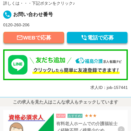
詳しくは・・・下記ボタンをクリック♪
local_phone
お問い合わせ番号
0120-260-206


WEBで応募
電話で応募
求人ID：job-157441
この求人を見た人はこんな求人もチェックしています
★★★
NEW!
おすすめ!
有料老人ホームでの介護福祉士
／経験不問／残業少なめ