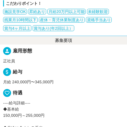
こだわりポイント！
施設見学OK
昇給あり
月給20万円以上可能
未経験歓迎
残業月10時間以下
産休・育児休業制度あり
資格手当あり
賞与4ヶ月以上
賞与あり(年2回以上）
募集要項
person
雇用形態
正社員
attach_money
給与
月給 240,000円〜345,000円
favorite_border
待遇
----給与詳細----
◆基本給
150,000円～255,000円