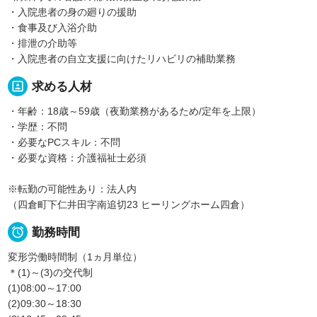
・入院患者の身の廻りの援助
・食事及び入浴介助
・排泄の介助等
・入院患者の自立支援に向けたリハビリの補助業務
portrait
求める人材
・年齢：18歳～59歳（夜勤業務があるため/定年を上限）
・学歴：不問
・必要なPCスキル：不問
・必要な資格：介護福祉士必須
※転勤の可能性あり：法人内
（四倉町下仁井田字南追切23 ヒーリングホーム四倉）

勤務時間
変形労働時間制（1ヵ月単位）
＊(1)～(3)の交代制
(1)08:00～17:00
(2)09:30～18:30