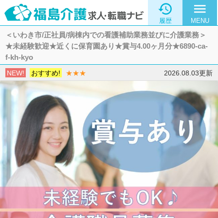

menu
履歴
MENU
＜いわき市/正社員/病棟内での看護補助業務並びに介護業務＞
★未経験歓迎★近くに保育園あり★賞与4.00ヶ月分★6890-ca-
f-kh-kyo
NEW!
おすすめ!
★★★
2026.08.03更新