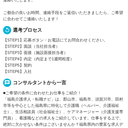
連絡いたします。
ご都合の良いお時間、連絡手段をご返信いただきましたら、ご希望
に合わせてご連絡いたします！
replay
選考プロセス
【STEP1】応募ボタン・お電話にてお問合わせください。
【STEP2】面談（当社担当者）
【STEP3】面接（施設面接担当者）
【STEP4】内定（内定まで1週間程度）
【STEP5】契約
【STEP6】入社
message
コンサルタントから一言
■ご希望の条件に合わせたお仕事をご紹介！
「福島介護求人・転職ナビ」は、郡山市、福島市、須賀川市、田村
市等を中心とした福島県に特化して介護職（ヘルパー、介護福祉
士）、生活相談員（社会福祉士）、ケアマネージャー（介護支援専
門員）、看護職などの求人をご紹介しています。仕事をする上で、
絶対に欠かせない条件はございませんか？福島県内の豊富な求人デ