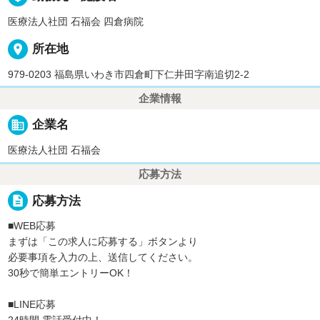
医療法人社団 石福会 四倉病院
place
所在地
979-0203 福島県いわき市四倉町下仁井田字南追切2-2
企業情報
business
企業名
医療法人社団 石福会
応募方法
description
応募方法
■WEB応募
まずは「この求人に応募する」ボタンより
必要事項を入力の上、送信してください。
30秒で簡単エントリーOK！
■LINE応募