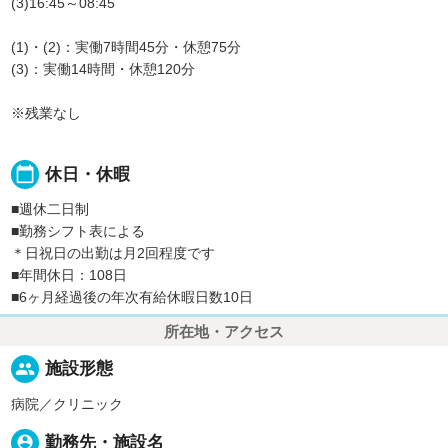
(3)16:45～08:45
(1)・(2)：実働7時間45分・休憩75分
(3)：実働14時間・休憩120分
※残業なし
calendar_today
休日・休暇
■週休二日制
■勤務シフト表による
＊日祝日の出勤は月2回程度です
■年間休日：108日
■6ヶ月経過後の年次有給休暇日数10日
所在地・アクセス
people
施設形態
病院／クリニック
person_pin
勤務先・施設名