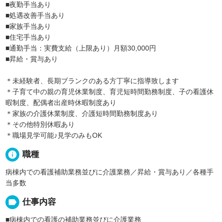
■夜勤手当あり
■処遇改善手当あり
■家族手当あり
■住宅手当あり
■通勤手当：実費支給（上限あり）月額30,000円
■昇給・賞与あり
＊未経験者、長期ブランクのある方丁寧に指導致します
＊子育て中の親の育児休業制度、育児短時間勤務制度、子の看護休
暇制度、配偶者出産時休暇制度あり
＊家族の介護休業制度、介護短時間勤務制度あり
＊その他特別休暇あり
＊職場見学可能♪見学のみもOK
info
職種
病棟内での看護補助業務並びに介護業務／昇給・賞与あり／各種手
当多数
label
仕事内容
■病棟内での看護の補助業務並びに介護業務