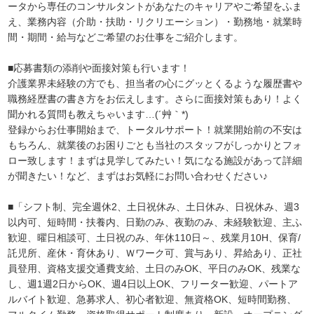
ータから専任のコンサルタントがあなたのキャリアやご希望をふま
え、業務内容（介助・扶助・リクリエーション）・勤務地・就業時
間・期間・給与などご希望のお仕事をご紹介します。
■応募書類の添削や面接対策も行います！
介護業界未経験の方でも、担当者の心にグッとくるような履歴書や
職務経歴書の書き方をお伝えします。さらに面接対策もあり！よく
聞かれる質問も教えちゃいます…(´艸｀*)
登録からお仕事開始まで、トータルサポート！就業開始前の不安は
もちろん、就業後のお困りごとも当社のスタッフがしっかりとフォ
ロー致します！まずは見学してみたい！気になる施設があって詳細
が聞きたい！など、まずはお気軽にお問い合わせください♪
■「シフト制、完全週休2、土日祝休み、土日休み、日祝休み、週3
以内可、短時間・扶養内、日勤のみ、夜勤のみ、未経験歓迎、主ふ
歓迎、曜日相談可、土日祝のみ、年休110日～、残業月10H、保育/
託児所、産休・育休あり、Ｗワーク可、賞与あり、昇給あり、正社
員登用、資格支援交通費支給、土日のみOK、平日のみOK、残業な
し、週1週2日からOK、週4日以上OK、フリーター歓迎、パートア
ルバイト歓迎、急募求人、初心者歓迎、無資格OK、短時間勤務、