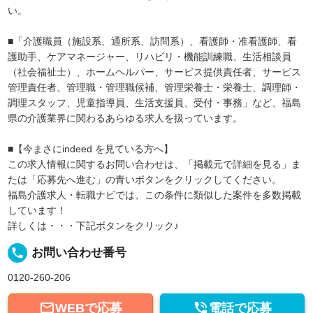
い。
■「介護職員（施設系、通所系、訪問系）、看護師・准看護師、看
護助手、ケアマネージャー、リハビリ・機能訓練職、生活相談員
（社会福祉士）、ホームヘルパー、サービス提供責任者、サービス
管理責任者、管理職・管理職候補、管理栄養士・栄養士、調理師・
調理スタッフ、児童指導員、生活支援員、受付・事務」など、福島
県の介護業界に関わるあらゆる求人を扱っています。
■【今まさにindeed を見ている方へ】
この求人情報に関するお問い合わせは、「掲載元で詳細を見る」ま
たは「応募先へ進む」の青いボタンをクリックしてください。
福島介護求人・転職ナビでは、この条件に類似した案件を多数掲載
しています！
詳しくは・・・下記ボタンをクリック♪
local_phone
お問い合わせ番号
0120-260-206


WEBで応募
電話で応募