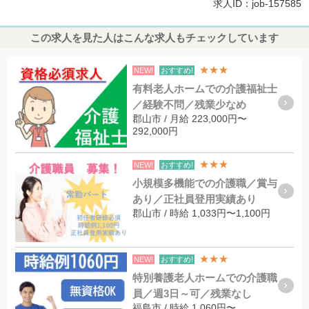
求人ID：job-157585
この求人を見た人はこんな求人もチェックしています
★★★
NEW!
おすすめ!
有料老人ホームでの介護福祉士
／経験不問／残業少なめ
郡山市 / 月給 223,000円〜
292,000円
★★★
NEW!
おすすめ!
小規模多機能での介護職／賞与
あり／正社員登用実績あり
郡山市 / 時給 1,033円〜1,100円
★★★
NEW!
おすすめ!
特別養護老人ホームでの介護職
員／週3日～可／残業なし
福島市 / 時給 1,060円〜