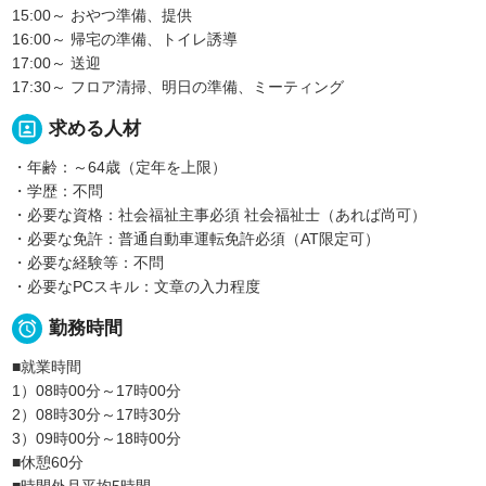
15:00～ おやつ準備、提供
16:00～ 帰宅の準備、トイレ誘導
17:00～ 送迎
17:30～ フロア清掃、明日の準備、ミーティング
portrait
求める人材
・年齢：～64歳（定年を上限）
・学歴：不問
・必要な資格：社会福祉主事必須 社会福祉士（あれば尚可）
・必要な免許：普通自動車運転免許必須（AT限定可）
・必要な経験等：不問
・必要なPCスキル：文章の入力程度

勤務時間
■就業時間
1）08時00分～17時00分
2）08時30分～17時30分
3）09時00分～18時00分
■休憩60分
■時間外月平均5時間