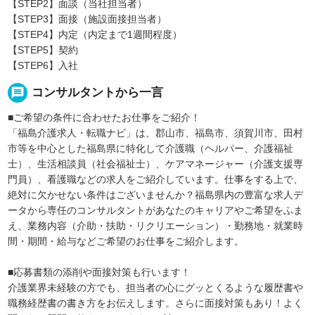
【STEP2】面談（当社担当者）
【STEP3】面接（施設面接担当者）
【STEP4】内定（内定まで1週間程度）
【STEP5】契約
【STEP6】入社
message
コンサルタントから一言
■ご希望の条件に合わせたお仕事をご紹介！
「福島介護求人・転職ナビ」は、郡山市、福島市、須賀川市、田村
市等を中心とした福島県に特化して介護職（ヘルパー、介護福祉
士）、生活相談員（社会福祉士）、ケアマネージャー（介護支援専
門員）、看護職などの求人をご紹介しています。仕事をする上で、
絶対に欠かせない条件はございませんか？福島県内の豊富な求人デ
ータから専任のコンサルタントがあなたのキャリアやご希望をふま
え、業務内容（介助・扶助・リクリエーション）・勤務地・就業時
間・期間・給与などご希望のお仕事をご紹介します。
■応募書類の添削や面接対策も行います！
介護業界未経験の方でも、担当者の心にグッとくるような履歴書や
職務経歴書の書き方をお伝えします。さらに面接対策もあり！よく