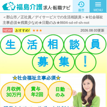

menu
履歴
MENU
＜郡山市／正社員／デイサービスでの生活相談員＞★社会福祉
主事必須★残業少なめ★日勤のみ★8604-sd-nf-sh-not
NEW!
おすすめ!
★★★
2026.08.03更新