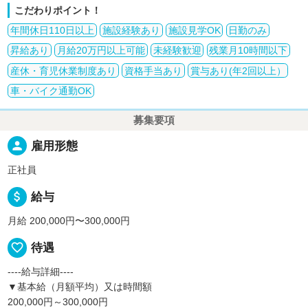
こだわりポイント！
年間休日110日以上
施設経験あり
施設見学OK
日勤のみ
昇給あり
月給20万円以上可能
未経験歓迎
残業月10時間以下
産休・育児休業制度あり
資格手当あり
賞与あり(年2回以上）
車・バイク通勤OK
募集要項
person
雇用形態
正社員
attach_money
給与
月給 200,000円〜300,000円
favorite_border
待遇
----給与詳細----
▼基本給（月額平均）又は時間額
200,000円～300,000円