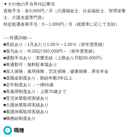
▼その他の手当等付記事項
資格手当：各3,000円／月（介護福祉士、社会福祉士、管理栄養
士、介護支援専門員）
特定処遇改善手当：0～1,000円／月（就業率に応じて支給）
----待遇詳細----
■昇給あり：1月あたり1.00％～1.00％（前年度実績）
■賞与あり：年2回計350,000円～（前年度実績）
■通勤手当あり：実費支給（上限あり月額30,000円）
■車通勤可：無料駐車場あり
■加入保険：雇用保険，労災保険，健康保険，厚生年金
■退職金制度あり：勤続年数3年以上
■定年制度あり：一律65歳
■再雇用制度あり：上限70歳まで
■育児休業取得実績あり
■介護休業取得実績あり
■看護休暇取得実績あり
■職務給制度あり
info
職種