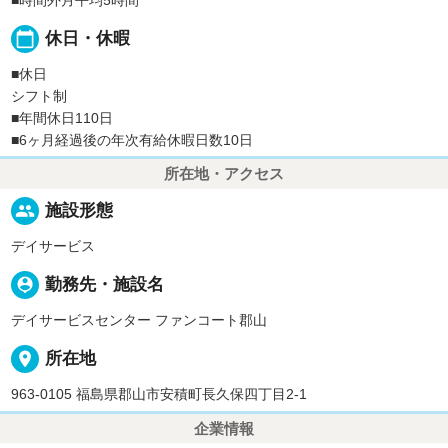
calendar_today
休日・休暇
■休日
シフト制
■年間休日110日
■6ヶ月経過後の年次有給休暇日数10日
所在地・アクセス
people
施設形態
デイサービス
person_pin
勤務先・施設名
デイサービスセンター ファンコート郡山
place
所在地
963-0105 福島県郡山市安積町長久保四丁目2-1
企業情報