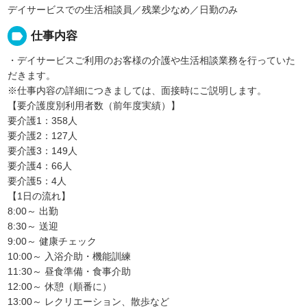
デイサービスでの生活相談員／残業少なめ／日勤のみ
label
仕事内容
・デイサービスご利用のお客様の介護や生活相談業務を行っていた
だきます。
※仕事内容の詳細につきましては、面接時にご説明します。
【要介護度別利用者数（前年度実績）】
要介護1：358人
要介護2：127人
要介護3：149人
要介護4：66人
要介護5：4人
【1日の流れ】
8:00～ 出勤
8:30～ 送迎
9:00～ 健康チェック
10:00～ 入浴介助・機能訓練
11:30～ 昼食準備・食事介助
12:00～ 休憩（順番に）
13:00～ レクリエーション、散歩など