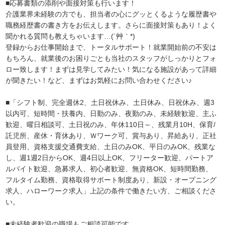
■応募書類の添削や面接対策も行います！
介護業界未経験の方でも、担当者の心にグッとくるような履歴書や
職務経歴書の書き方をお伝えします。さらに面接対策もあり！よく
聞かれる質問も教えちゃいます…(´艸｀*)
登録からお仕事開始まで、トータルサポート！就業開始前の不安は
もちろん、就業後のお困りごとも当社のスタッフがしっかりとフォ
ロー致します！まずは見学してみたい！気になる施設があって詳細
が聞きたい！など、まずはお気軽にお問い合わせください♪
■「シフト制、完全週休2、土日祝休み、土日休み、日祝休み、週3
以内可、短時間・扶養内、日勤のみ、夜勤のみ、未経験歓迎、主ふ
歓迎、曜日相談可、土日祝のみ、年休110日～、残業月10H、保育/
託児所、産休・育休あり、Ｗワーク可、賞与あり、昇給あり、正社
員登用、資格支援交通費支給、土日のみOK、平日のみOK、残業な
し、週1週2日からOK、週4日以上OK、フリーター歓迎、パートア
ルバイト歓迎、急募求人、初心者歓迎、無資格OK、短時間勤務、
フルタイム勤務、資格取得サポート制度あり、新設・オープニング
求人、ハローワーク求人」上記の条件で働きたい方、ご相談くださ
い。
■未経験者歓迎の職場もご相談可能です。