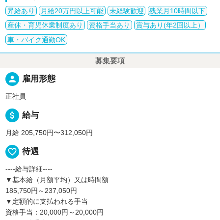
昇給あり
月給20万円以上可能
未経験歓迎
残業月10時間以下
産休・育児休業制度あり
資格手当あり
賞与あり(年2回以上）
車・バイク通勤OK
募集要項
person
雇用形態
正社員
attach_money
給与
月給 205,750円〜312,050円
favorite_border
待遇
----給与詳細----
▼基本給（月額平均）又は時間額
185,750円～237,050円
▼定額的に支払われる手当
資格手当：20,000円～20,000円