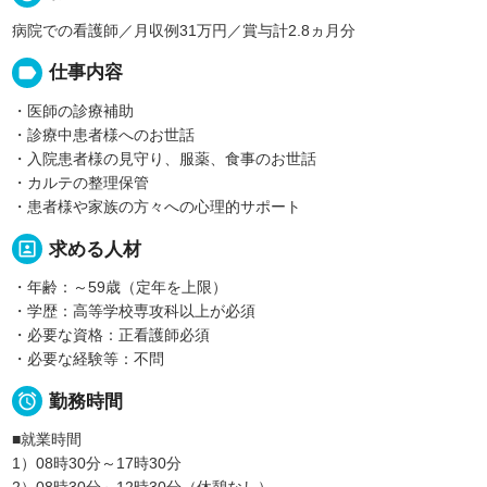
病院での看護師／月収例31万円／賞与計2.8ヵ月分
label
仕事内容
・医師の診療補助
・診療中患者様へのお世話
・入院患者様の見守り、服薬、食事のお世話
・カルテの整理保管
・患者様や家族の方々への心理的サポート
portrait
求める人材
・年齢：～59歳（定年を上限）
・学歴：高等学校専攻科以上が必須
・必要な資格：正看護師必須
・必要な経験等：不問

勤務時間
■就業時間
1）08時30分～17時30分