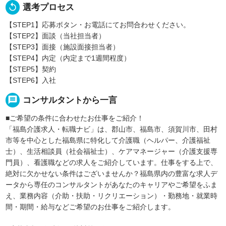
replay
選考プロセス
【STEP1】応募ボタン・お電話にてお問合わせください。
【STEP2】面談（当社担当者）
【STEP3】面接（施設面接担当者）
【STEP4】内定（内定まで1週間程度）
【STEP5】契約
【STEP6】入社
message
コンサルタントから一言
■ご希望の条件に合わせたお仕事をご紹介！
「福島介護求人・転職ナビ」は、郡山市、福島市、須賀川市、田村
市等を中心とした福島県に特化して介護職（ヘルパー、介護福祉
士）、生活相談員（社会福祉士）、ケアマネージャー（介護支援専
門員）、看護職などの求人をご紹介しています。仕事をする上で、
絶対に欠かせない条件はございませんか？福島県内の豊富な求人デ
ータから専任のコンサルタントがあなたのキャリアやご希望をふま
え、業務内容（介助・扶助・リクリエーション）・勤務地・就業時
間・期間・給与などご希望のお仕事をご紹介します。