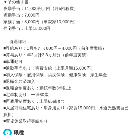
▼その他手当
夜勤手当：11,000円／回（月5回程度）
皆勤手当：7,000円
家族手当：8,000円（単親家10,000円）
住宅手当：上限15,000円
----待遇詳細----
■昇給あり：1月あたり800円～4,000円（前年度実績）
■賞与あり：年2回計2.8ヵ月分（前年度実績）
■車通勤可
■通勤手当あり：実費支給（上限月額15,000円）
■加入保険：雇用保険，労災保険，健康保険，厚生年金
■退職金共済加入
■退職金制度あり：勤続年数3年以上
■定年制あり：一律60歳
■再雇用制度あり：上限65歳まで
■入居可能住宅あり：単身用あり（家賃15,000円、水道光熱費自己
負担）
■育児休業取得実績あり
info
職種