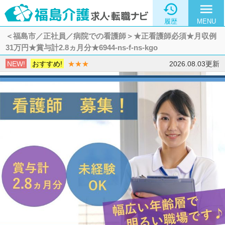

menu
履歴
MENU
＜福島市／正社員／病院での看護師＞★正看護師必須★月収例
31万円★賞与計2.8ヵ月分★6944-ns-f-ns-kgo
NEW!
おすすめ!
★★★
2026.08.03更新