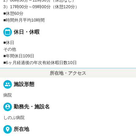
2）08時30分～12時30分（休憩なし）
3）17時00分～09時00分（休憩120分）
■休憩60分
■時間外月平均10時間
calendar_today
休日・休暇
■休日
その他
■年間休日109日
■6ヶ月経過後の年次有給休暇日数10日
所在地・アクセス
people
施設形態
病院
person_pin
勤務先・施設名
しのぶ病院
place
所在地