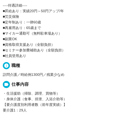
----待遇詳細----
■昇給あり：実績20円～50円アップ/年
■労災保険
■定年制あり：一律60歳
■再雇用あり：65歳まで
■マイカー通勤可（無料駐車場あり）
■副業OK
■資格取得支援あり（全額負担）
■セミナー参加費補助あり（全額負担）
■社員登用あり
info
職種
訪問介護／時給例1300円／残業少なめ
label
仕事内容
・生活援助（掃除、調理、買物等）
・身体介護（食事、排泄、入浴介助等）
【要介護度別利用者数（前年度実績）】
要介護1：29人