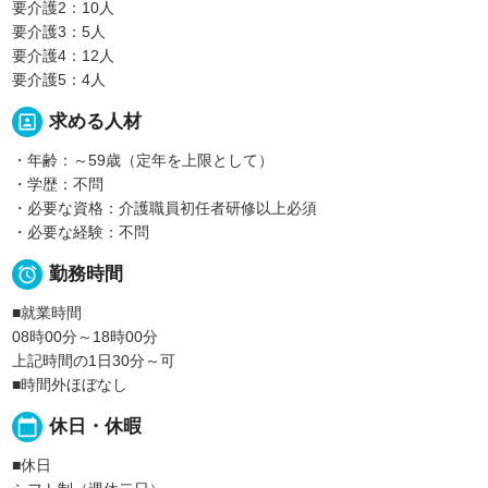
要介護2：10人
要介護3：5人
要介護4：12人
要介護5：4人
portrait
求める人材
・年齢：～59歳（定年を上限として）
・学歴：不問
・必要な資格：介護職員初任者研修以上必須
・必要な経験：不問

勤務時間
■就業時間
08時00分～18時00分
上記時間の1日30分～可
■時間外ほぼなし
calendar_today
休日・休暇
■休日