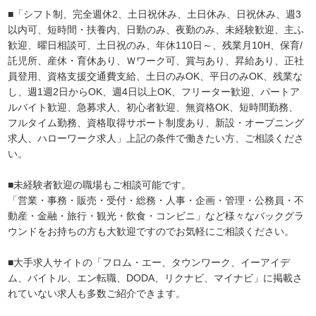
■「シフト制、完全週休2、土日祝休み、土日休み、日祝休み、週3
以内可、短時間・扶養内、日勤のみ、夜勤のみ、未経験歓迎、主ふ
歓迎、曜日相談可、土日祝のみ、年休110日～、残業月10H、保育/
託児所、産休・育休あり、Ｗワーク可、賞与あり、昇給あり、正社
員登用、資格支援交通費支給、土日のみOK、平日のみOK、残業な
し、週1週2日からOK、週4日以上OK、フリーター歓迎、パートア
ルバイト歓迎、急募求人、初心者歓迎、無資格OK、短時間勤務、
フルタイム勤務、資格取得サポート制度あり、新設・オープニング
求人、ハローワーク求人」上記の条件で働きたい方、ご相談くださ
い。
■未経験者歓迎の職場もご相談可能です。
「営業・事務・販売・受付・総務・人事・企画・管理・公務員・不
動産・金融・旅行・観光・飲食・コンビニ」など様々なバックグラ
ウンドをお持ちの方も大歓迎ですのでお気軽にご相談ください。
■大手求人サイトの「フロム・エー、タウンワーク、イーアイデ
ム、バイトル、エン転職、DODA、リクナビ、マイナビ」に掲載さ
れていない求人も多数ご紹介できます。