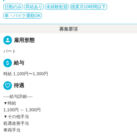
日勤のみ
昇給あり
未経験歓迎
残業月10時間以下
車・バイク通勤OK
募集要項
person
雇用形態
パート
attach_money
給与
時給 1,100円〜1,300円
favorite_border
待遇
----給与詳細----
▼時給
1,100円 ～ 1,300円
▼その他手当
処遇改善手当
車両手当