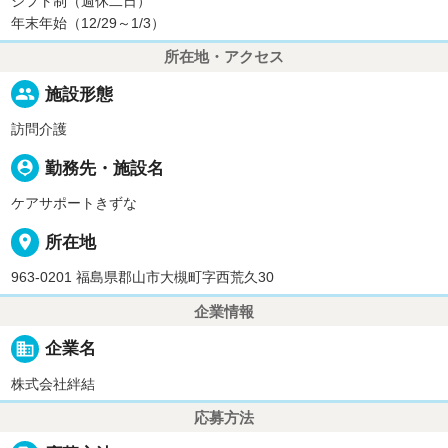
シフト制（週休二日）
年末年始（12/29～1/3）
所在地・アクセス
people
施設形態
訪問介護
person_pin
勤務先・施設名
ケアサポートきずな
place
所在地
963-0201 福島県郡山市大槻町字西荒久30
企業情報
business
企業名
株式会社絆結
応募方法