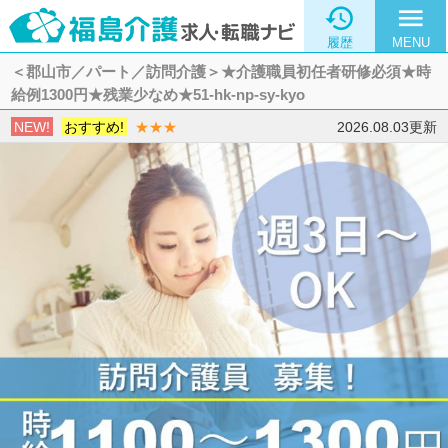

menu
履歴
MENU
＜郡山市／パート／訪問介護＞★介護職員初任者研修必須★時
給例1300円★残業少なめ★51-hk-np-sy-kyo
NEW!
おすすめ!
★★★
2026.08.03更新