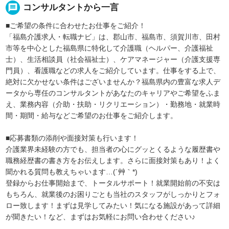
message
コンサルタントから一言
■ご希望の条件に合わせたお仕事をご紹介！
「福島介護求人・転職ナビ」は、郡山市、福島市、須賀川市、田村
市等を中心とした福島県に特化して介護職（ヘルパー、介護福祉
士）、生活相談員（社会福祉士）、ケアマネージャー（介護支援専
門員）、看護職などの求人をご紹介しています。仕事をする上で、
絶対に欠かせない条件はございませんか？福島県内の豊富な求人デ
ータから専任のコンサルタントがあなたのキャリアやご希望をふま
え、業務内容（介助・扶助・リクリエーション）・勤務地・就業時
間・期間・給与などご希望のお仕事をご紹介します。
■応募書類の添削や面接対策も行います！
介護業界未経験の方でも、担当者の心にグッとくるような履歴書や
職務経歴書の書き方をお伝えします。さらに面接対策もあり！よく
聞かれる質問も教えちゃいます…(´艸｀*)
登録からお仕事開始まで、トータルサポート！就業開始前の不安は
もちろん、就業後のお困りごとも当社のスタッフがしっかりとフォ
ロー致します！まずは見学してみたい！気になる施設があって詳細
が聞きたい！など、まずはお気軽にお問い合わせください♪