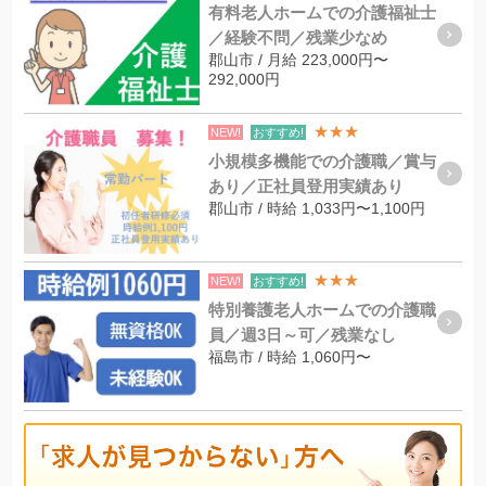
有料老人ホームでの介護福祉士
／経験不問／残業少なめ
郡山市 / 月給 223,000円〜
292,000円
★★★
NEW!
おすすめ!
小規模多機能での介護職／賞与
あり／正社員登用実績あり
郡山市 / 時給 1,033円〜1,100円
★★★
NEW!
おすすめ!
特別養護老人ホームでの介護職
員／週3日～可／残業なし
福島市 / 時給 1,060円〜