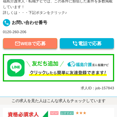
福島介護求人・転職ナビでは、この条件に類似した案件を多数掲載
しています！
詳しくは・・・下記ボタンをクリック♪
local_phone
お問い合わせ番号
0120-260-206


WEBで応募
電話で応募
求人ID：job-157843
この求人を見た人はこんな求人もチェックしています
★★★
NEW!
おすすめ!