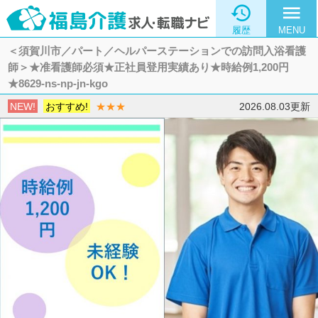

menu
履歴
MENU
＜須賀川市／パート／ヘルパーステーションでの訪問入浴看護
師＞★准看護師必須★正社員登用実績あり★時給例1,200円
★8629-ns-np-jn-kgo
NEW!
おすすめ!
★★★
2026.08.03更新