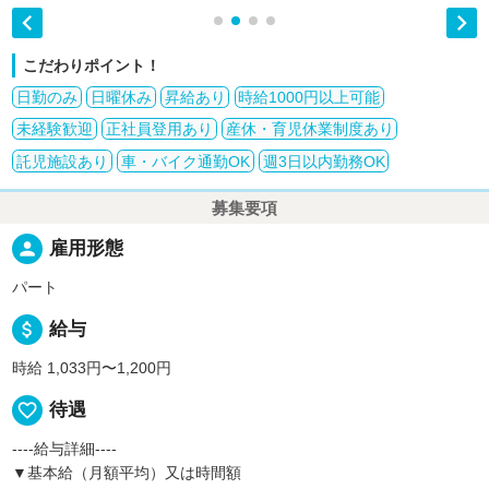


こだわりポイント！
日勤のみ
日曜休み
昇給あり
時給1000円以上可能
未経験歓迎
正社員登用あり
産休・育児休業制度あり
託児施設あり
車・バイク通勤OK
週3日以内勤務OK
募集要項
person
雇用形態
パート
attach_money
給与
時給 1,033円〜1,200円
favorite_border
待遇
----給与詳細----
▼基本給（月額平均）又は時間額