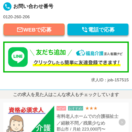
local_phone
お問い合わせ番号
0120-260-206


WEBで応募
電話で応募
求人ID：job-157515
この求人を見た人はこんな求人もチェックしています
★★★
NEW!
おすすめ!
有料老人ホームでの介護福祉士
／経験不問／残業少なめ
郡山市 / 月給 223,000円〜