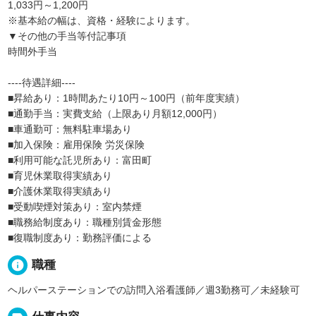
1,033円～1,200円
※基本給の幅は、資格・経験によります。
▼その他の手当等付記事項
時間外手当
----待遇詳細----
■昇給あり：1時間あたり10円～100円（前年度実績）
■通勤手当：実費支給（上限あり月額12,000円）
■車通勤可：無料駐車場あり
■加入保険：雇用保険 労災保険
■利用可能な託児所あり：富田町
■育児休業取得実績あり
■介護休業取得実績あり
■受動喫煙対策あり：室内禁煙
■職務給制度あり：職種別賃金形態
■復職制度あり：勤務評価による
info
職種
ヘルパーステーションでの訪問入浴看護師／週3勤務可／未経験可