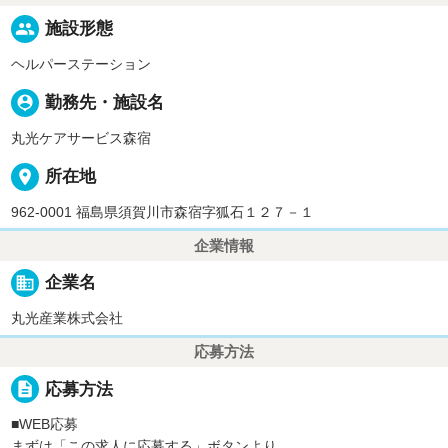
people
施設形態
ヘルパーステーション
person_pin
勤務先・施設名
丸光ケアサービス森宿
place
所在地
962-0001 福島県須賀川市森宿字狐石１２７－１
企業情報
business
企業名
丸光産業株式会社
応募方法
description
応募方法
■WEB応募
まずは「この求人に応募する」ボタンより