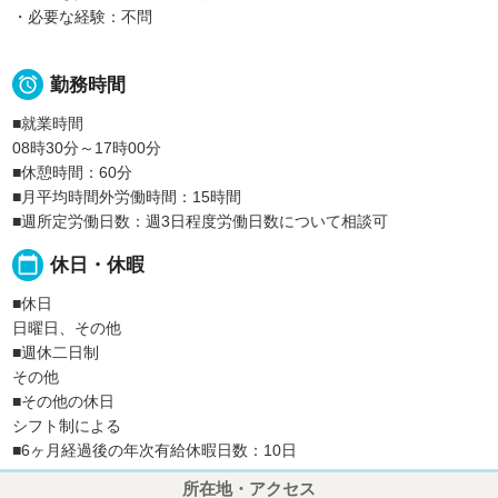
・必要な経験：不問

勤務時間
■就業時間
08時30分～17時00分
■休憩時間：60分
■月平均時間外労働時間：15時間
■週所定労働日数：週3日程度労働日数について相談可
calendar_today
休日・休暇
■休日
日曜日、その他
■週休二日制
その他
■その他の休日
シフト制による
■6ヶ月経過後の年次有給休暇日数：10日
所在地・アクセス