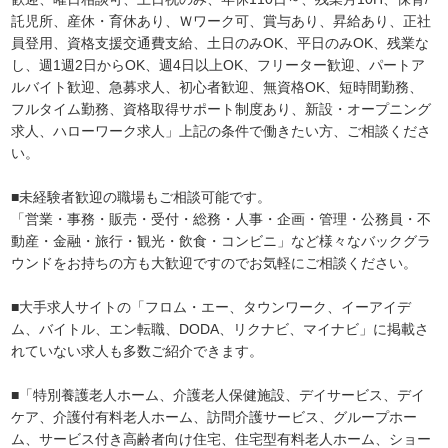
託児所、産休・育休あり、Ｗワーク可、賞与あり、昇給あり、正社
員登用、資格支援交通費支給、土日のみOK、平日のみOK、残業な
し、週1週2日からOK、週4日以上OK、フリーター歓迎、パートア
ルバイト歓迎、急募求人、初心者歓迎、無資格OK、短時間勤務、
フルタイム勤務、資格取得サポート制度あり、新設・オープニング
求人、ハローワーク求人」上記の条件で働きたい方、ご相談くださ
い。
■未経験者歓迎の職場もご相談可能です。
「営業・事務・販売・受付・総務・人事・企画・管理・公務員・不
動産・金融・旅行・観光・飲食・コンビニ」など様々なバックグラ
ウンドをお持ちの方も大歓迎ですのでお気軽にご相談ください。
■大手求人サイトの「フロム・エー、タウンワーク、イーアイデ
ム、バイトル、エン転職、DODA、リクナビ、マイナビ」に掲載さ
れていない求人も多数ご紹介できます。
■「特別養護老人ホーム、介護老人保健施設、デイサービス、デイ
ケア、介護付有料老人ホーム、訪問介護サービス、グループホー
ム、サービス付き高齢者向け住宅、住宅型有料老人ホーム、ショー