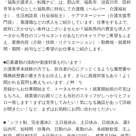
「福島介護求人・転職ナビ」は、郡山市、福島市、須賀川市、田村
市等を中心とした福島県に特化して介護職（ヘルパー、介護福祉
士）、生活相談員（社会福祉士）、ケアマネージャー（介護支援専
門員）、看護職などの求人をご紹介しています。仕事をする上で、
絶対に欠かせない条件はございませんか？福島県内の豊富な求人デ
ータから専任のコンサルタントがあなたのキャリアやご希望をふま
え、業務内容（介助・扶助・リクリエーション）・勤務地・就業時
間・期間・給与などご希望のお仕事をご紹介します。
■応募書類の添削や面接対策も行います！
介護業界未経験の方でも、担当者の心にグッとくるような履歴書や
職務経歴書の書き方をお伝えします。さらに面接対策もあり！よく
聞かれる質問も教えちゃいます…(´艸｀*)
登録からお仕事開始まで、トータルサポート！就業開始前の不安は
もちろん、就業後のお困りごとも当社のスタッフがしっかりとフォ
ロー致します！まずは見学してみたい！気になる施設があって詳細
が聞きたい！など、まずはお気軽にお問い合わせください♪
■「シフト制、完全週休2、土日祝休み、土日休み、日祝休み、週3
以内可、短時間・扶養内、日勤のみ、夜勤のみ、未経験歓迎、主ふ
歓迎、曜日相談可、土日祝のみ、年休110日～、残業月10H、保育/