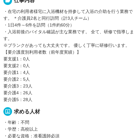
label
仕事内容
・在宅の利用者様宅に入浴機材を持参して入浴の介助を行う業務で
す。 ＊介護員2名と同行訪問（計3人チーム）
・1日4件～6件を訪問（1件約60分）
・入浴前後のバイタル確認が主な業務です。 全て、研修で指導しま
す。
※ブランクがあっても大丈夫です。 優しく丁寧に研修行います。
【要介護度別利用者数（前年度実績）】
要支援1：0人
要支援2：0人
要介護1：4人
要介護2：5人
要介護3：23人
要介護4：26人
要介護5：28人
portrait
求める人材
・年齢：不問
・学歴：高校以上
・必要な資格：准看護師必須