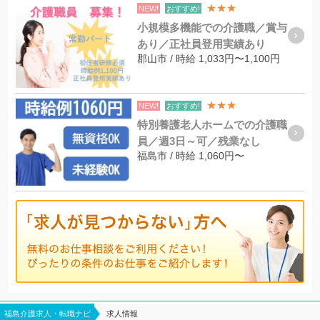
★★★
NEW!
おすすめ!
小規模多機能での介護職／賞与
あり／正社員登用実績あり
郡山市 / 時給 1,033円〜1,100円
★★★
NEW!
おすすめ!
特別養護老人ホームでの介護職
員／週3日～可／残業なし
福島市 / 時給 1,060円〜
福島介護求人・転職ナビ
求人情報