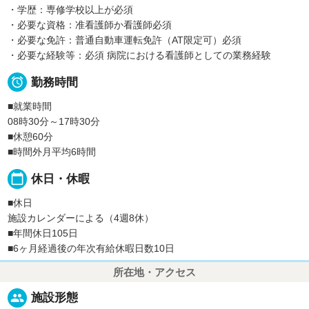
・学歴：専修学校以上が必須
・必要な資格：准看護師か看護師必須
・必要な免許：普通自動車運転免許（AT限定可）必須
・必要な経験等：必須 病院における看護師としての業務経験

勤務時間
■就業時間
08時30分～17時30分
■休憩60分
■時間外月平均6時間
calendar_today
休日・休暇
■休日
施設カレンダーによる（4週8休）
■年間休日105日
■6ヶ月経過後の年次有給休暇日数10日
所在地・アクセス
people
施設形態