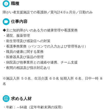
info
職種
障がい者支援施設での看護師／賞与計4.0ヵ月分／日勤のみ
label
仕事内容
◆主に知的障がいのある方の健康管理や看護業務
・通院、服薬管理
・衛生管理及び感染症への対策
・看護事務業務（パソコンでの入力および管理等あり）
・職員の健康に関する業務
・医療器具及び薬品の管理
・病院及び他事業所との連絡や連携、チーム支援
・夜間の相談及び指示対応あり
※施設入所 ５０名、生活介護 ６０名 短期入所 ６名、日中一時 ８
名
portrait
求める人材
・年齢：～64歳（定年年齢未満の採用）