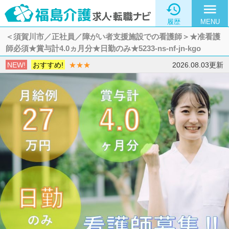

menu
履歴
MENU
＜須賀川市／正社員／障がい者支援施設での看護師＞★准看護
師必須★賞与計4.0ヵ月分★日勤のみ★5233-ns-nf-jn-kgo
NEW!
おすすめ!
★★★
2026.08.03更新