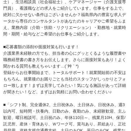
士）、生活相談員（社会福祉士）、ケアマネージャー（介護支援専
門員）、看護職などの求人をご紹介しています。仕事をする上で、
絶対に欠かせない条件はございませんか？福島県内の豊富な求人デ
ータから専任のコンサルタントがあなたのキャリアやご希望をふま
え、業務内容（介助・扶助・リクリエーション）・勤務地・就業時
間・期間・給与などご希望のお仕事をご紹介します。
■応募書類の添削や面接対策も行います！
介護業界未経験の方でも、担当者の心にグッとくるような履歴書や
職務経歴書の書き方をお伝えします。さらに面接対策もあり！よく
聞かれる質問も教えちゃいます…(´艸｀*)
登録からお仕事開始まで、トータルサポート！就業開始前の不安は
もちろん、就業後のお困りごとも当社のスタッフがしっかりとフォ
ロー致します！まずは見学してみたい！気になる施設があって詳細
が聞きたい！など、まずはお気軽にお問い合わせください♪
■「シフト制、完全週休2、土日祝休み、土日休み、日祝休み、週3
以内可、短時間・扶養内、日勤のみ、夜勤のみ、未経験歓迎、主ふ
歓迎、曜日相談可、土日祝のみ、年休110日～、残業月10H、保育/
託児所、産休・育休あり、Ｗワーク可、賞与あり、昇給あり、正社
員登用、資格支援交通費支給、土日のみOK、平日のみOK、残業な