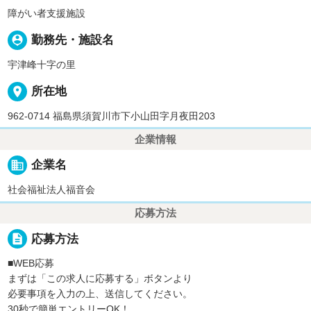
障がい者支援施設
person_pin
勤務先・施設名
宇津峰十字の里
place
所在地
962-0714 福島県須賀川市下小山田字月夜田203
企業情報
business
企業名
社会福祉法人福音会
応募方法
description
応募方法
■WEB応募
まずは「この求人に応募する」ボタンより
必要事項を入力の上、送信してください。
30秒で簡単エントリーOK！