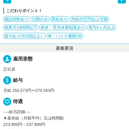
こだわりポイント！
施設経験あり
日勤のみ
昇給あり
月給20万円以上可能
残業月10時間以下
産休・育児休業制度あり
賞与4ヶ月以上
賞与あり(年2回以上）
車・バイク通勤OK
募集要項
person
雇用形態
正社員
attach_money
給与
月給 255,573円〜270,553円
favorite_border
待遇
----給与詳細----
▼基本給（月額平均）又は時間額
223,900円～237,900円