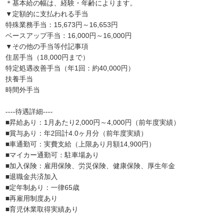
＊基本給の幅は、経験・年齢によります。
▼定額的に支払われる手当
特殊業務手当：15,673円～16,653円
ベースアップ手当：16,000円～16,000円
▼その他の手当等付記事項
住居手当（18,000円まで）
特定処遇改善手当（年1回：約40,000円）
扶養手当
時間外手当
----待遇詳細----
■昇給あり：1月あたり2,000円～4,000円（前年度実績）
■賞与あり：年2回計4.0ヶ月分（前年度実績）
■車通勤可：実費支給（上限あり月額14,900円）
■マイカー通勤可：駐車場あり
■加入保険：雇用保険、労災保険、健康保険、厚生年金
■退職金共済加入
■定年制あり：一律65歳
■再雇用制度あり
■育児休業取得実績あり