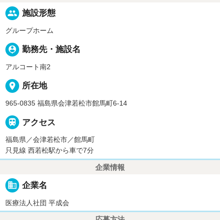
people
施設形態
グループホーム
person_pin
勤務先・施設名
アルコート南2
place
所在地
965-0835 福島県会津若松市館馬町6-14

アクセス
福島県／会津若松市／館馬町
只見線 西若松駅から車で7分
企業情報
business
企業名
医療法人社団 平成会
応募方法