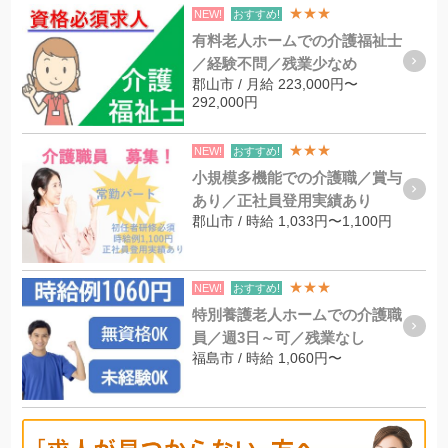
★★★
NEW!
おすすめ!
有料老人ホームでの介護福祉士
／経験不問／残業少なめ
郡山市 / 月給 223,000円〜
292,000円
★★★
NEW!
おすすめ!
小規模多機能での介護職／賞与
あり／正社員登用実績あり
郡山市 / 時給 1,033円〜1,100円
★★★
NEW!
おすすめ!
特別養護老人ホームでの介護職
員／週3日～可／残業なし
福島市 / 時給 1,060円〜