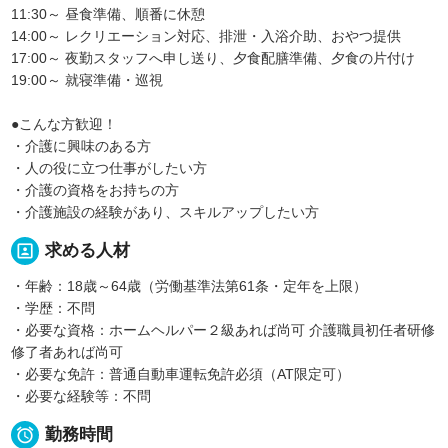
11:30～ 昼食準備、順番に休憩
14:00～ レクリエーション対応、排泄・入浴介助、おやつ提供
17:00～ 夜勤スタッフへ申し送り、夕食配膳準備、夕食の片付け
19:00～ 就寝準備・巡視
●こんな方歓迎！
・介護に興味のある方
・人の役に立つ仕事がしたい方
・介護の資格をお持ちの方
・介護施設の経験があり、スキルアップしたい方
portrait
求める人材
・年齢：18歳～64歳（労働基準法第61条・定年を上限）
・学歴：不問
・必要な資格：ホームヘルパー２級あれば尚可 介護職員初任者研修
修了者あれば尚可
・必要な免許：普通自動車運転免許必須（AT限定可）
・必要な経験等：不問

勤務時間