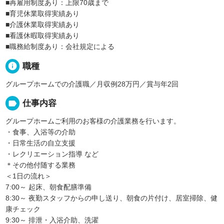
■再雇用制度あり：上限70歳まで
■育児休業取得実績あり
■介護休業取得実績あり
■看護休暇取得実績あり
■職務給制度あり：会社規定による
info
職種
グループホームでの介護職／月収例28万円／賞与年2回
label
仕事内容
グループホームご利用のお客様の介護業務を行います。
・食事、入浴等の介助
・日常生活の自立支援
・レクリエーション指導 など
＊その他付随する業務
＜1日の流れ＞
7:00～ 起床、朝食配膳準備
8:30～ 夜勤スタッフからの申し送り、朝食の片付け、居室掃除、健
康チェック
9:30～ 排泄・入浴介助、洗濯