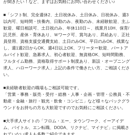
が聞きたい！など、まずはお気軽にお問い合わせください♪
■「シフト制、完全週休2、土日祝休み、土日休み、日祝休み、週3
以内可、短時間・扶養内、日勤のみ、夜勤のみ、未経験歓迎、主ふ
歓迎、曜日相談可、土日祝のみ、年休110日～、残業月10H、保育/
託児所、産休・育休あり、Ｗワーク可、賞与あり、昇給あり、正社
員登用、資格支援交通費支給、土日のみOK、平日のみOK、残業な
し、週1週2日からOK、週4日以上OK、フリーター歓迎、パートア
ルバイト歓迎、急募求人、初心者歓迎、無資格OK、短時間勤務、
フルタイム勤務、資格取得サポート制度あり、新設・オープニング
求人、ハローワーク求人」上記の条件で働きたい方、ご相談くださ
い。
■未経験者歓迎の職場もご相談可能です。
「営業・事務・販売・受付・総務・人事・企画・管理・公務員・不
動産・金融・旅行・観光・飲食・コンビニ」など様々なバックグラ
ウンドをお持ちの方も大歓迎ですのでお気軽にご相談ください。
■大手求人サイトの「フロム・エー、タウンワーク、イーアイデ
ム、バイトル、エン転職、DODA、リクナビ、マイナビ」に掲載さ
れていない求人も多数ご紹介できます。