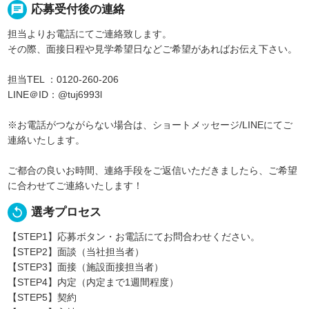
chat
応募受付後の連絡
担当よりお電話にてご連絡致します。
その際、面接日程や見学希望日などご希望があればお伝え下さい。
担当TEL ：0120-260-206
LINE＠ID：@tuj6993l
※お電話がつながらない場合は、ショートメッセージ/LINEにてご
連絡いたします。
ご都合の良いお時間、連絡手段をご返信いただきましたら、ご希望
に合わせてご連絡いたします！
replay
選考プロセス
【STEP1】応募ボタン・お電話にてお問合わせください。
【STEP2】面談（当社担当者）
【STEP3】面接（施設面接担当者）
【STEP4】内定（内定まで1週間程度）
【STEP5】契約