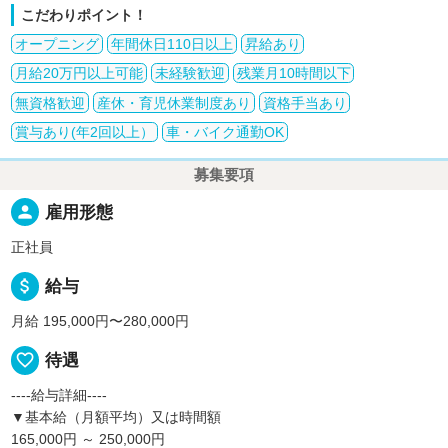
こだわりポイント！
オープニング
年間休日110日以上
昇給あり
月給20万円以上可能
未経験歓迎
残業月10時間以下
無資格歓迎
産休・育児休業制度あり
資格手当あり
賞与あり(年2回以上）
車・バイク通勤OK
募集要項
person
雇用形態
正社員
attach_money
給与
月給 195,000円〜280,000円
favorite_border
待遇
----給与詳細----
▼基本給（月額平均）又は時間額
165,000円 ～ 250,000円