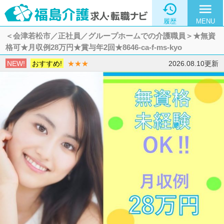

menu
履歴
MENU
＜会津若松市／正社員／グループホームでの介護職員＞★無資
格可★月収例28万円★賞与年2回★8646-ca-f-ms-kyo
NEW!
おすすめ!
★★★
2026.08.10更新