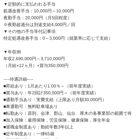
▼定額的に支払われる手当
処遇改善手当：10,000円～10,000円
夜勤手当：20,000円（月5回程度）
※夜勤超過分は別途支給4,000円／回
▼その他の手当等付記事項
特定処遇改善手当：0～3,000円（就業率に応じて支給）
▼年収例
年収2,690,000円～3,710,000円
（月給×12ヵ月）+賞与350,000円
----待遇詳細----
■昇給あり：1月あたり1.00％～（前年度実績）
■賞与あり：年2回計350,000円～（前年度実績）
■通勤手当あり：実費支給（上限あり月額30,000円）
■車通勤可：無料駐車場あり
■転勤あり：原則、会津、郡山、仙台、厚木の各事業部の範囲で有
■加入保険：雇用保険，労災保険，健康保険，厚生年金
■退職金制度あり：勤続年数3年以上
■定年制度あり：一律65歳