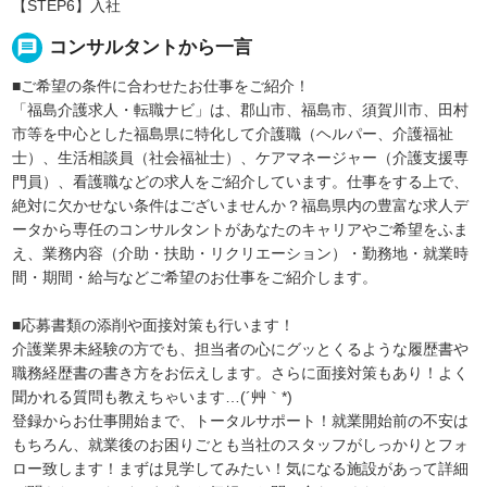
【STEP6】入社
message
コンサルタントから一言
■ご希望の条件に合わせたお仕事をご紹介！
「福島介護求人・転職ナビ」は、郡山市、福島市、須賀川市、田村
市等を中心とした福島県に特化して介護職（ヘルパー、介護福祉
士）、生活相談員（社会福祉士）、ケアマネージャー（介護支援専
門員）、看護職などの求人をご紹介しています。仕事をする上で、
絶対に欠かせない条件はございませんか？福島県内の豊富な求人デ
ータから専任のコンサルタントがあなたのキャリアやご希望をふま
え、業務内容（介助・扶助・リクリエーション）・勤務地・就業時
間・期間・給与などご希望のお仕事をご紹介します。
■応募書類の添削や面接対策も行います！
介護業界未経験の方でも、担当者の心にグッとくるような履歴書や
職務経歴書の書き方をお伝えします。さらに面接対策もあり！よく
聞かれる質問も教えちゃいます…(´艸｀*)
登録からお仕事開始まで、トータルサポート！就業開始前の不安は
もちろん、就業後のお困りごとも当社のスタッフがしっかりとフォ
ロー致します！まずは見学してみたい！気になる施設があって詳細