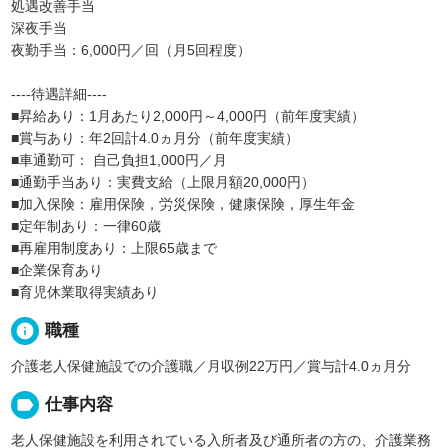
処遇改善手当
深夜手当
夜勤手当：6,000円／回（月5回程度）
----待遇詳細----
■昇給あり：1月あたり2,000円～4,000円（前年度実績）
■賞与あり：年2回計4.0ヵ月分（前年度実績）
■車通勤可： 自己負担1,000円／月
■通勤手当あり：実費支給（上限月額20,000円）
■加入保険：雇用保険，労災保険，健康保険，厚生年金
■定年制あり：一律60歳
■再雇用制度あり：上限65歳まで
■企業保育あり
■育児休業取得実績あり
info
職種
介護老人保健施設での介護職／月収例22万円／賞与計4.0ヵ月分
label
仕事内容
老人保健施設を利用されている入所者及び通所者の方の、介護業務