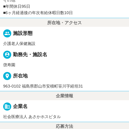
その他
■年間休日95日
■6ヶ月経過後の年次有給休暇日数10日
所在地・アクセス
people
施設形態
介護老人保健施設
person_pin
勤務先・施設名
啓寿園
place
所在地
963-0102 福島県郡山市安積町笹川字経坦31
企業情報
business
企業名
社会医療法人 あさかホスピタル
応募方法