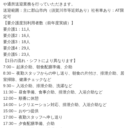
や通所送迎業務を行っていただきます。
送迎範囲：主に郡山市内（須賀川市等近郊あり）社有車あり：AT限
定可
【要介護度別利用者数（前年度実績）】
要介護1：11人
要介護2：16人
要介護3：18人
要介護4：29人
要介護5：23人
【1日の流れ・シフトにより異なります】
7:00～ 起床介助、朝食配膳準備、介助
8:30～ 夜勤スタッフからの申し送り、朝食の片付け、排泄介助、居
室掃除、健康チェックなど
9:30～ 入浴介助、排泄介助、洗濯など
11:30～ 昼食準備、食事介助、排泄介助、入浴介助など
12:00～ 順番に休憩
14:00～ レクリエーション対応、排泄介助、入浴介助など
15:00～ おやつ提供
17:00～ 夜勤スタッフへ申し送り
17:30～ 夕食配膳準備、介助