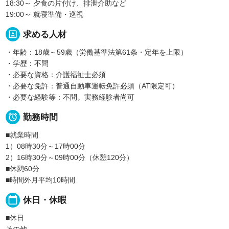
18:30～ 夕食の片付け、排泄介助など
19:00～ 就寝準備・巡視
portrait
求める人材
・年齢：18歳～59歳（労働基準法第61条・定年を上限）
・学歴：不問
・必要な資格：介護福祉士必須
・必要な免許：普通自動車運転免許必須（AT限定可）
・必要な経験等：不問。実務経験者尚可

勤務時間
■就業時間
1）08時30分～17時00分
2）16時30分～09時00分（休憩120分）
■休憩60分
■時間外月平均10時間
calendar_today
休日・休暇
■休日