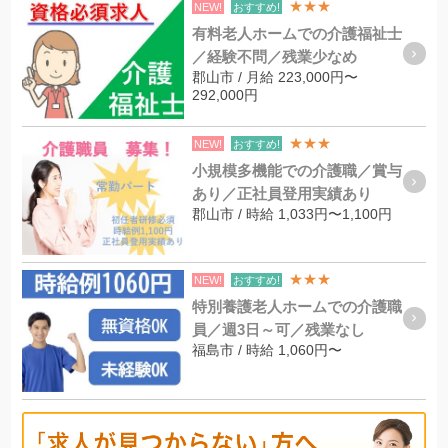
★★★
NEW!
おすすめ!
有料老人ホームでの介護福祉士
／経験不問／残業少なめ
郡山市 / 月給 223,000円〜
292,000円
★★★
NEW!
おすすめ!
小規模多機能での介護職／賞与
あり／正社員登用実績あり
郡山市 / 時給 1,033円〜1,100円
★★★
NEW!
おすすめ!
特別養護老人ホームでの介護職
員／週3日～可／残業なし
福島市 / 時給 1,060円〜