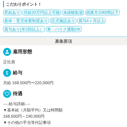
こだわりポイント！
昇給あり
月給20万円以上可能
未経験歓迎
残業月10時間以下
産休・育児休業制度あり
託児施設あり
賞与4ヶ月以上
賞与あり(年2回以上）
車・バイク通勤OK
募集要項
person
雇用形態
正社員
attach_money
給与
月給 168,500円〜220,000円
favorite_border
待遇
----給与詳細----
▼基本給（月額平均）又は時間額
168,500円～190,000円
▼その他の手当等付記事項