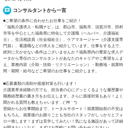
message
コンサルタントから一言
■ご希望の条件に合わせたお仕事をご紹介！
「福島介護求人・転職ナビ」は、郡山市、福島市、須賀川市、田村
市等を中心とした福島県に特化して介護職（ヘルパー、介護福祉
士）、生活相談員（社会福祉士）、ケアマネージャー（介護支援専
門員）、看護職などの求人をご紹介しています。仕事をする上で、
絶対に欠かせない条件はございませんか？福島県内の豊富な求人デ
ータから専任のコンサルタントがあなたのキャリアやご希望をふま
え、業務内容（介助・扶助・リクリエーション）・勤務地・就業時
間・期間・給与などご希望のお仕事をご紹介します。
■応募書類の添削や面接対策も行います！
介護業界未経験の方でも、担当者の心にグッとくるような履歴書や
職務経歴書の書き方をお伝えします。さらに面接対策もあり！よく
聞かれる質問も教えちゃいます…(´艸｀*)
登録からお仕事開始まで、トータルサポート！就業開始前の不安は
もちろん、就業後のお困りごとも当社のスタッフがしっかりとフォ
ロー致します！まずは見学してみたい！気になる施設があって詳細
が聞きたい！など、まずはお気軽にお問い合わせください♪