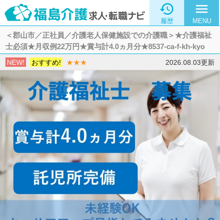

menu
履歴
MENU
＜郡山市／正社員／介護老人保健施設での介護職＞★介護福祉
士必須★月収例22万円★賞与計4.0ヵ月分★8537-ca-f-kh-kyo
NEW!
おすすめ!
★★★
2026.08.03更新