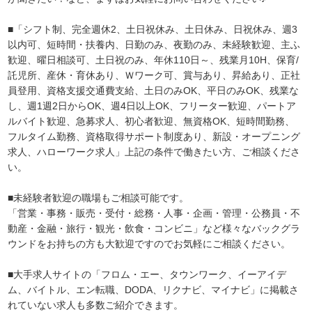
■「シフト制、完全週休2、土日祝休み、土日休み、日祝休み、週3
以内可、短時間・扶養内、日勤のみ、夜勤のみ、未経験歓迎、主ふ
歓迎、曜日相談可、土日祝のみ、年休110日～、残業月10H、保育/
託児所、産休・育休あり、Ｗワーク可、賞与あり、昇給あり、正社
員登用、資格支援交通費支給、土日のみOK、平日のみOK、残業な
し、週1週2日からOK、週4日以上OK、フリーター歓迎、パートア
ルバイト歓迎、急募求人、初心者歓迎、無資格OK、短時間勤務、
フルタイム勤務、資格取得サポート制度あり、新設・オープニング
求人、ハローワーク求人」上記の条件で働きたい方、ご相談くださ
い。
■未経験者歓迎の職場もご相談可能です。
「営業・事務・販売・受付・総務・人事・企画・管理・公務員・不
動産・金融・旅行・観光・飲食・コンビニ」など様々なバックグラ
ウンドをお持ちの方も大歓迎ですのでお気軽にご相談ください。
■大手求人サイトの「フロム・エー、タウンワーク、イーアイデ
ム、バイトル、エン転職、DODA、リクナビ、マイナビ」に掲載さ
れていない求人も多数ご紹介できます。