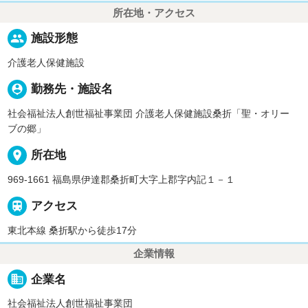
所在地・アクセス
people
施設形態
介護老人保健施設
person_pin
勤務先・施設名
社会福祉法人創世福祉事業団 介護老人保健施設桑折「聖・オリー
ブの郷」
place
所在地
969-1661 福島県伊達郡桑折町大字上郡字内記１－１

アクセス
東北本線 桑折駅から徒歩17分
企業情報
business
企業名
社会福祉法人創世福祉事業団