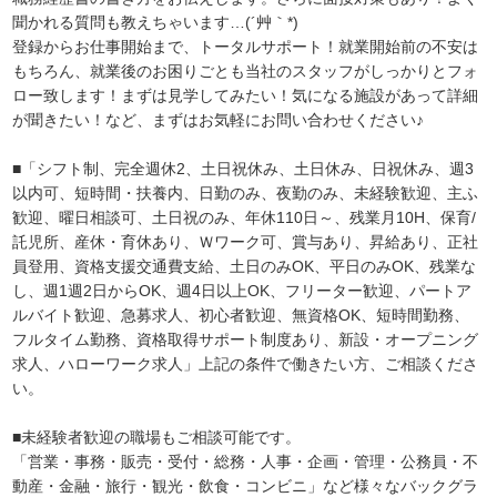
聞かれる質問も教えちゃいます…(´艸｀*)
登録からお仕事開始まで、トータルサポート！就業開始前の不安は
もちろん、就業後のお困りごとも当社のスタッフがしっかりとフォ
ロー致します！まずは見学してみたい！気になる施設があって詳細
が聞きたい！など、まずはお気軽にお問い合わせください♪
■「シフト制、完全週休2、土日祝休み、土日休み、日祝休み、週3
以内可、短時間・扶養内、日勤のみ、夜勤のみ、未経験歓迎、主ふ
歓迎、曜日相談可、土日祝のみ、年休110日～、残業月10H、保育/
託児所、産休・育休あり、Ｗワーク可、賞与あり、昇給あり、正社
員登用、資格支援交通費支給、土日のみOK、平日のみOK、残業な
し、週1週2日からOK、週4日以上OK、フリーター歓迎、パートア
ルバイト歓迎、急募求人、初心者歓迎、無資格OK、短時間勤務、
フルタイム勤務、資格取得サポート制度あり、新設・オープニング
求人、ハローワーク求人」上記の条件で働きたい方、ご相談くださ
い。
■未経験者歓迎の職場もご相談可能です。
「営業・事務・販売・受付・総務・人事・企画・管理・公務員・不
動産・金融・旅行・観光・飲食・コンビニ」など様々なバックグラ