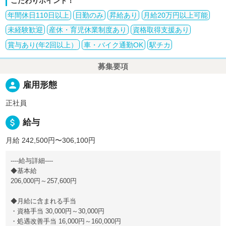
こだわりポイント！
年間休日110日以上
日勤のみ
昇給あり
月給20万円以上可能
未経験歓迎
産休・育児休業制度あり
資格取得支援あり
賞与あり(年2回以上）
車・バイク通勤OK
駅チカ
募集要項
person
雇用形態
正社員
attach_money
給与
月給 242,500円〜306,100円
----給与詳細----
◆基本給
206,000円～257,600円
◆月給に含まれる手当
・資格手当 30,000円～30,000円
・処遇改善手当 16,000円～160,000円