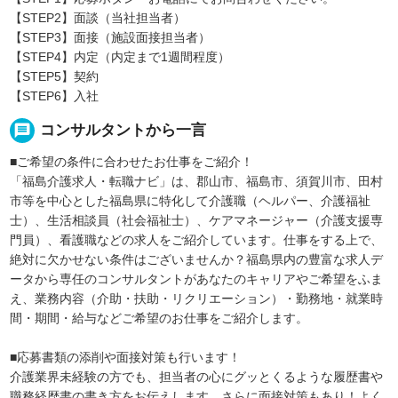
【STEP2】面談（当社担当者）
【STEP3】面接（施設面接担当者）
【STEP4】内定（内定まで1週間程度）
【STEP5】契約
【STEP6】入社
message
コンサルタントから一言
■ご希望の条件に合わせたお仕事をご紹介！
「福島介護求人・転職ナビ」は、郡山市、福島市、須賀川市、田村
市等を中心とした福島県に特化して介護職（ヘルパー、介護福祉
士）、生活相談員（社会福祉士）、ケアマネージャー（介護支援専
門員）、看護職などの求人をご紹介しています。仕事をする上で、
絶対に欠かせない条件はございませんか？福島県内の豊富な求人デ
ータから専任のコンサルタントがあなたのキャリアやご希望をふま
え、業務内容（介助・扶助・リクリエーション）・勤務地・就業時
間・期間・給与などご希望のお仕事をご紹介します。
■応募書類の添削や面接対策も行います！
介護業界未経験の方でも、担当者の心にグッとくるような履歴書や
職務経歴書の書き方をお伝えします。さらに面接対策もあり！よく