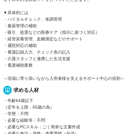
▼具体的には
・バイタルチェック、体調管理
・服薬管理の補助
・吸引、処置などの医療ケア（指示に基づく対応）
・経管栄養管理、血糖測定などのサポート
・通院対応の補助
・看護記録入力、チェック表の記入
・介護スタッフと連携した生活支援
・看護補助業務
～現場に寄り添いながら入所者様を支えるサポート中心の役割～
portrait
求める人材
・年齢64歳以下
（定年を上限：65歳の為）
・学歴：不問
・必要な経験等：不問
・必要なPCスキル：ごく簡単な文書作成
・必要な免許・資格：准看護師（必須）