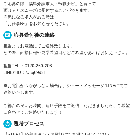
ご応募の際「福島介護求人・転職ナビ」と言って
頂けるとスムーズに受付することができます。
※気になる求人がある時は
「お仕事№」をお知らせください。
chat
応募受付後の連絡
担当よりお電話にてご連絡致します。
その際、面接日程や見学希望日などご希望があればお伝え下さい。
担当TEL ：0120-260-206
LINE＠ID：@tuj6993l
※お電話がつながらない場合は、ショートメッセージ/LINEにてご
連絡いたします。
ご都合の良いお時間、連絡手段をご返信いただきましたら、ご希望
に合わせてご連絡いたします！
replay
選考プロセス
【STEP1】応募ボタン・お電話にてお問合わせください。