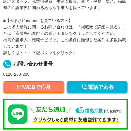
調理スタッフ、児童指導員、生活支援員、受付・事務」など、福島
県の介護業界に関わるあらゆる求人を扱っています。
■【今まさにindeed を見ている方へ】
この求人情報に関するお問い合わせは、「掲載元で詳細を見る」ま
たは「応募先へ進む」の青いボタンをクリックしてください。
福島介護求人・転職ナビでは、この条件に類似した案件を多数掲載
しています！
詳しくは・・・下記ボタンをクリック♪
local_phone
お問い合わせ番号
0120-260-206


WEBで応募
電話で応募