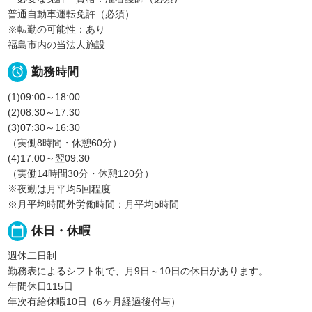
普通自動車運転免許（必須）
※転勤の可能性：あり
福島市内の当法人施設

勤務時間
(1)09:00～18:00
(2)08:30～17:30
(3)07:30～16:30
（実働8時間・休憩60分）
(4)17:00～翌09:30
（実働14時間30分・休憩120分）
※夜勤は月平均5回程度
※月平均時間外労働時間：月平均5時間
calendar_today
休日・休暇
週休二日制
勤務表によるシフト制で、月9日～10日の休日があります。
年間休日115日
年次有給休暇10日（6ヶ月経過後付与）