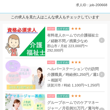
求人ID：job-200668
この求人を見た人はこんな求人もチェックしています
★★★
NEW!
おすすめ!
有料老人ホームでの介護福祉士
／経験不問／残業少なめ
郡山市 / 月給 223,000円〜
292,000円
★★★
NEW!
おすすめ!
ヘルパーステーションでの訪問
介護職員／時給例1,250円／週1
～相談可
須賀川市 / 時給 1,100円〜1,250円
★★★
NEW!
おすすめ!
グループホームでのケアマネー
ジャー／月収例31万円／賞与年