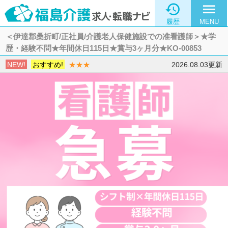

menu
履歴
MENU
＜伊達郡桑折町/正社員/介護老人保健施設での准看護師＞★学
歴・経験不問★年間休日115日★賞与3ヶ月分★KO-00853
NEW!
おすすめ!
★★★
2026.08.03更新