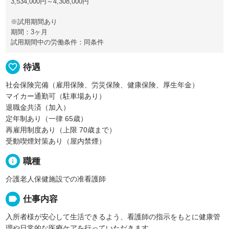
3,534,000円～4,308,000円
※試用期間あり
期間：3ヶ月
試用期間中の労働条件：同条件
favorite_border
待遇
社会保険完備（雇用保険、労災保険、健康保険、厚生年金）
マイカー通勤可（駐車場あり）
退職金共済（加入）
定年制あり（一律 65歳）
再雇用制度あり（上限 70歳まで）
受動喫煙対策あり（屋内禁煙）
info
職種
介護老人保健施設での准看護師
label
仕事内容
入所者様が安心して生活できるよう、看護師の指示をもとに健康管
理や日常的な医療ケアを行っていただきます。