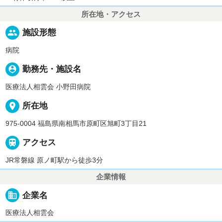
所在地・アクセス
people
施設形態
病院
person_pin
勤務先・施設名
医療法人相雲会 小野田病院
place
所在地
975-0004 福島県南相馬市原町区旭町3丁目21

アクセス
JR常磐線 原ノ町駅から徒歩3分
企業情報
business
企業名
医療法人相雲会