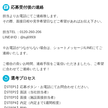
chat
応募受付後の連絡
担当よりお電話にてご連絡致します。
その際、面接日程や見学希望日などご希望があればお伝え下さい。
担当TEL ：0120-260-206
LINE＠ID：@tuj6993l
※お電話がつながらない場合は、ショートメッセージ/LINEにてご
連絡いたします。
ご都合の良いお時間、連絡手段をご返信いただきましたら、ご希望
に合わせてご連絡いたします！
replay
選考プロセス
【STEP1】応募ボタン・お電話にてお問合わせください。
【STEP2】面談（当社担当者）
【STEP3】面接（施設面接担当者）
【STEP4】内定（内定まで1週間程度）
【STEP5】契約