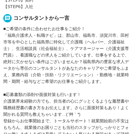
【STEP6】入社
message
コンサルタントから一言
■ご希望の条件に合わせたお仕事をご紹介！
「福島介護求人・転職ナビ」は、郡山市、福島市、須賀川市、田村
市等を中心とした福島県に特化して介護職（ヘルパー、介護福祉
士）、生活相談員（社会福祉士）、ケアマネージャー（介護支援専
門員）、看護職などの求人をご紹介しています。仕事をする上で、
絶対に欠かせない条件はございませんか？福島県内の豊富な求人デ
ータから専任のコンサルタントがあなたのキャリアやご希望をふま
え、業務内容（介助・扶助・リクリエーション）・勤務地・就業時
間・期間・給与などご希望のお仕事をご紹介します。
■応募書類の添削や面接対策も行います！
介護業界未経験の方でも、担当者の心にグッとくるような履歴書や
職務経歴書の書き方をお伝えします。さらに面接対策もあり！よく
聞かれる質問も教えちゃいます…(´艸｀*)
登録からお仕事開始まで、トータルサポート！就業開始前の不安は
もちろん、就業後のお困りごとも当社のスタッフがしっかりとフォ
ロー致します！まずは見学してみたい！気になる施設があって詳細