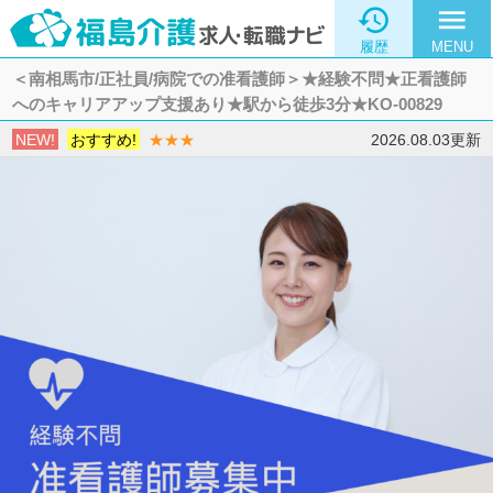

menu
履歴
MENU
＜南相馬市/正社員/病院での准看護師＞★経験不問★正看護師
へのキャリアアップ支援あり★駅から徒歩3分★KO-00829
NEW!
おすすめ!
★★★
2026.08.03更新