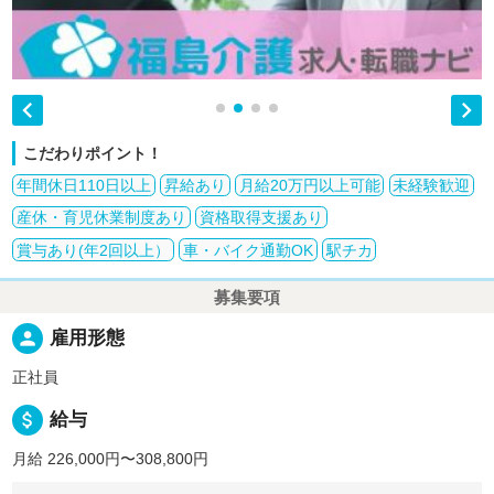


こだわりポイント！
年間休日110日以上
昇給あり
月給20万円以上可能
未経験歓迎
産休・育児休業制度あり
資格取得支援あり
賞与あり(年2回以上）
車・バイク通勤OK
駅チカ
募集要項
person
雇用形態
正社員
attach_money
給与
月給 226,000円〜308,800円