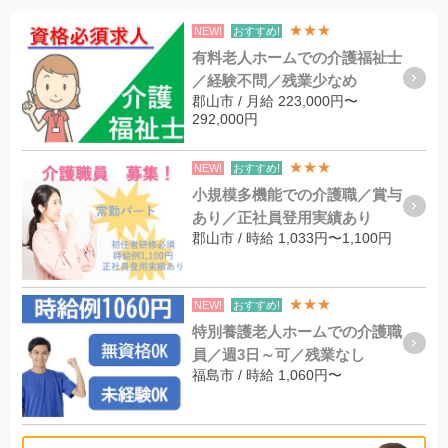
★★★
NEW!
おすすめ!
有料老人ホームでの介護福祉士
／経験不問／残業少なめ
郡山市 / 月給 223,000円〜
292,000円
★★★
NEW!
おすすめ!
小規模多機能での介護職／賞与
あり／正社員登用実績あり
郡山市 / 時給 1,033円〜1,100円
★★★
NEW!
おすすめ!
特別養護老人ホームでの介護職
員／週3日～可／残業なし
福島市 / 時給 1,060円〜