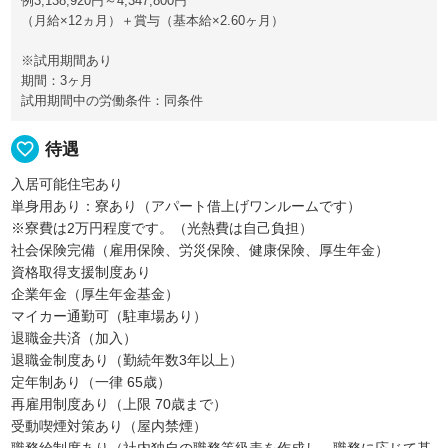
例3,138,920円～4,347,800円
（月給×12ヵ月）＋賞与（基本給×2.60ヶ月）
※試用期間あり
期間：3ヶ月
試用期間中の労働条件：同条件
favorite_border
待遇
入居可能住宅あり
単身用あり：寮あり（アパート借上げワンルームです）
※寮費は2万円程度です。（光熱費は自己負担）
社会保険完備（雇用保険、労災保険、健康保険、厚生年金）
資格取得支援制度あり
企業年金（厚生年金基金）
マイカー通勤可（駐車場あり）
退職金共済（加入）
退職金制度あり（勤続年数3年以上）
定年制あり（一律 65歳）
再雇用制度あり（上限 70歳まで）
受動喫煙対策あり（屋内禁煙）