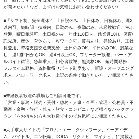
が聞きたい！など、まずはお気軽にお問い合わせください♪
■「シフト制、完全週休2、土日祝休み、土日休み、日祝休み、週3
以内可、短時間・扶養内、日勤のみ、夜勤のみ、未経験歓迎、主ふ
歓迎、曜日相談可、土日祝のみ、年休110日～、残業月10H、保育/
託児所、産休・育休あり、Ｗワーク可、賞与あり、昇給あり、正社
員登用、資格支援交通費支給、土日のみOK、平日のみOK、残業な
し、週1週2日からOK、週4日以上OK、フリーター歓迎、パートア
ルバイト歓迎、急募求人、初心者歓迎、無資格OK、短時間勤務、
フルタイム勤務、資格取得サポート制度あり、新設・オープニング
求人、ハローワーク求人」上記の条件で働きたい方、ご相談くださ
い。
■未経験者歓迎の職場もご相談可能です。
「営業・事務・販売・受付・総務・人事・企画・管理・公務員・不
動産・金融・旅行・観光・飲食・コンビニ」など様々なバックグラ
ウンドをお持ちの方も大歓迎ですのでお気軽にご相談ください。
■大手求人サイトの「フロム・エー、タウンワーク、イーアイデ
ム、バイトル、エン転職、DODA、リクナビ、マイナビ」に掲載さ