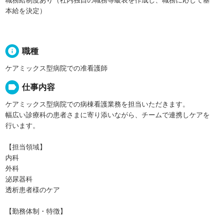
職務給制度あり（社内独自の職務等級表を作成し、職務に応じて基
本給を決定）
info
職種
ケアミックス型病院での准看護師
label
仕事内容
ケアミックス型病院での病棟看護業務を担当いただきます。
幅広い診療科の患者さまに寄り添いながら、チームで連携しケアを
行います。
【担当領域】
内科
外科
泌尿器科
透析患者様のケア
【勤務体制・特徴】