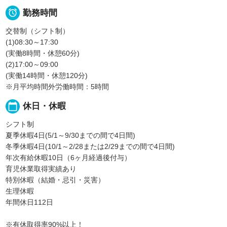

勤務時間
交替制（シフト制）
(1)08:30～17:30
(実働8時間・休憩60分)
(2)17:00～09:00
(実働14時間・休憩120分)
※月平均時間外労働時間：5時間
calendar_today
休日・休暇
シフト制
夏季休暇4日(5/1～9/30までの間で4日間)
冬季休暇4日(10/1～2/28または2/29までの間で4日間)
年次有給休暇10日（6ヶ月経過後付与）
育児休業取得実績あり
特別休暇（結婚・忌引・災害）
生理休暇
年間休日112日
※有休取得率90%以上！