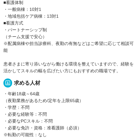
■看護体制
・一般病棟：10対1
・地域包括ケア病棟：13対1
■看護方式
・パートナーシップ制
（チーム支援で安心）
※配属病棟や担当診療科、夜勤の有無などはご希望に応じて相談可
能
患者さまに寄り添いながら働ける環境を整えていますので、経験を
活かしてスキルの幅を広げたい方にもおすすめの職場です。
portrait
求める人材
・年齢18歳～64歳
（夜勤業務があるため/定年を上限65歳）
・学歴：不問
・必要な経験等：不問
・必要なPCスキル：不問
・必要な免許・資格：准看護師（必須）
※転勤の可能性：なし