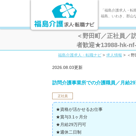
「福島介護求人・転
福島、いわき、郡山
＜野田町／正社員／訪
者歓迎★13988-hk-nf-
福島介護求人・転職ナビ
>
求人情報
>
＜野
2026.08.03更新
訪問介護事業所での介護職員／月給2
正社員
★資格が活かせるお仕事
★賞与3.1ヶ月分
★月給29万円可
★週休二日制