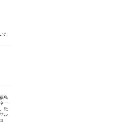
いた
福島
ネー
、絶
サル
ョ