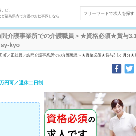
職ナビ」
など福島県内で介護のお仕事探しなら
問介護事業所での介護職員＞★資格必須★賞与3.
sy-kyo
田町／正社員／訪問介護事業所での介護職員＞★資格必須★賞与3.1ヶ月分★月給29万円
9万円可／週休二日制