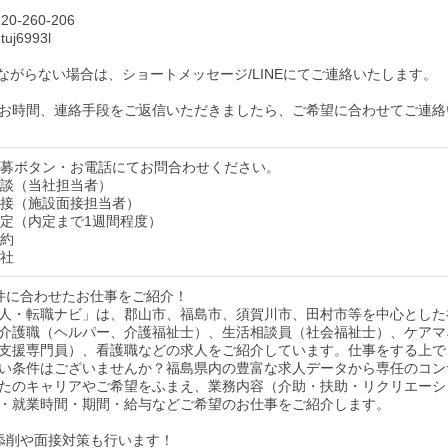
0-260-206
uj6993l
ながらない場合は、ショートメッセージ/LINEにてご連絡いたします。
お時間、連絡手段をご返信いただきましたら、ご希望に合わせてご連絡
】応募ボタン・お電話にてお問合わせください。
】面談（当社担当者）
】面接（施設面接担当者）
】内定（内定まで1週間程度）
契約
入社
件に合わせたお仕事をご紹介！
人・転職ナビ」は、郡山市、福島市、須賀川市、田村市等を中心とした
介護職（ヘルパー、介護福祉士）、生活相談員（社会福祉士）、ケアマ
支援専門員）、看護職などの求人をご紹介しています。仕事をする上で
い条件はございませんか？福島県内の豊富な求人データから専任のコン
たのキャリアやご希望をふまえ、業務内容（介助・扶助・リクリエーシ
・就業時間・期間・給与などご希望のお仕事をご紹介します。
添削や面接対策も行います！