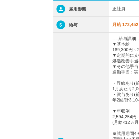
正社員
雇用形態
月給 172,45
給与
----給与詳細--
▼基本給
169,300円～2
▼定期的に支
処遇改善手当3,
▼その他手当
通勤手当：実費
・昇給あり(
1月あたり2,0
・賞与あり(
年2回/計3.1
▼年収例
2,594,254円
(月給×12ヵ月
※試用期間4