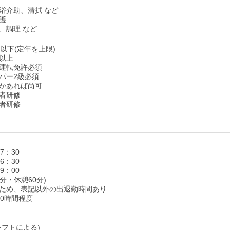
浴介助、清拭 など
護
、調理 など
以下(定年を上限)
以上
運転免許必須
パー2級必須
かあれば尚可
者研修
者研修
17：30
16：30
19：00
0分・休憩60分)
ため、表記以外の出退勤時間あり
10時間程度
シフトによる)