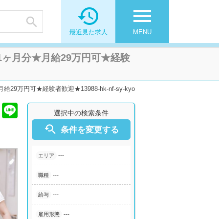

menu

最近見た求人
MENU
1ヶ月分★月給29万円可★経験
可★経験者歓迎★13988-hk-nf-sy-kyo
選択中の検索条件

条件を変更する
---
エリア
---
職種
---
給与
---
雇用形態