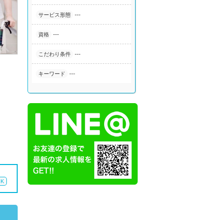
---
サービス形態
---
資格
---
こだわり条件
---
キーワード
K