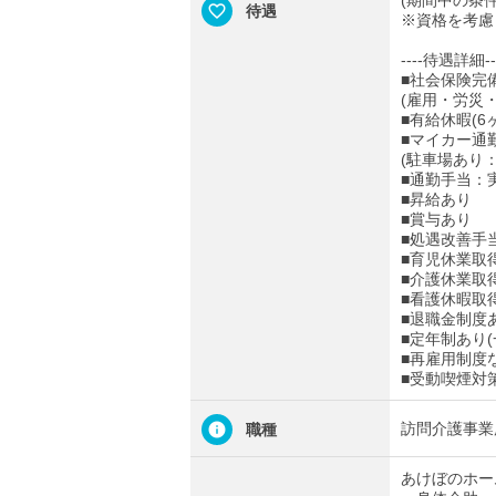
(期間中の条
待遇
※資格を考慮
----待遇詳細--
■社会保険完
(雇用・労災
■有給休暇(6
■マイカー通
(駐車場あり：2
■通勤手当：実
■昇給あり
■賞与あり
■処遇改善手
■育児休業取
■介護休業取
■看護休暇取
■退職金制度あ
■定年制あり(
■再雇用制度
■受動喫煙対
訪問介護事業
職種
あけぼのホー