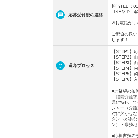
担当TEL ：012
LINE＠ID：@t
応募受付後の連絡
※お電話がつ
ご都合の良い
します！
【STEP1
【STEP2
【STEP3
選考プロセス
【STEP4
【STEP5】
【STEP6】
■ご希望の条
「福島介護求
県に特化して
ジャー（介護
対に欠かせな
タントがあな
ン）・勤務地
■応募書類の