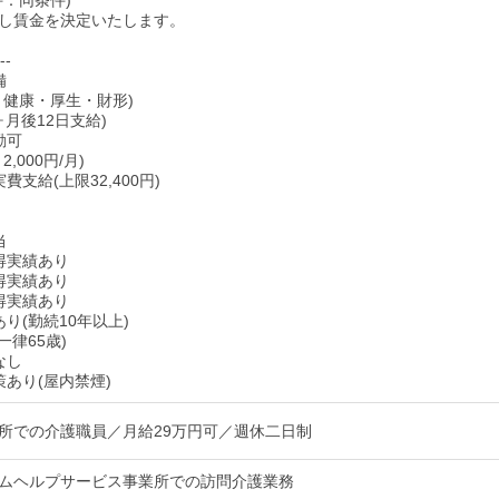
件：同条件)
し賃金を決定いたします。
--
備
・健康・厚生・財形)
ヶ月後12日支給)
勤可
,000円/月)
費支給(上限32,400円)
当
得実績あり
得実績あり
得実績あり
り(勤続10年以上)
一律65歳)
なし
策あり(屋内禁煙)
所での介護職員／月給29万円可／週休二日制
ムヘルプサービス事業所での訪問介護業務