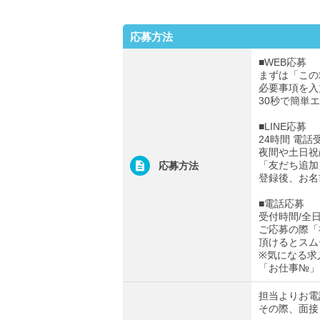
応募方法
■WEB応募
まずは「この
必要事項を入
30秒で簡単
■LINE応募
24時間 電話
夜間や土日祝
「友だち追加
応募方法
登録後、お名
■電話応募
受付時間/全日0
ご応募の際「
頂けるとスム
※気になる求
「お仕事№」
担当よりお電
その際、面接