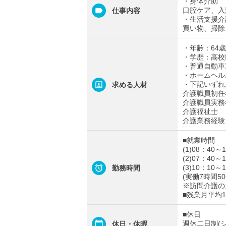
・身体介助
口腔ケア、入
仕事内容
・生活支援介
買い物、掃除
・年齢：64歳
・学歴：高校
・普通自動車
・ホームヘル
・下記いずれ
求める人材
介護職員初任
介護職員実務
介護福祉士
介護業務経験
■就業時間
(1)08：40～
(2)07：40～
(3)10：10～
勤務時間
(実働7時間5
※訪問介護の
■残業月平均
■休日
週休二日制(
休日・休暇