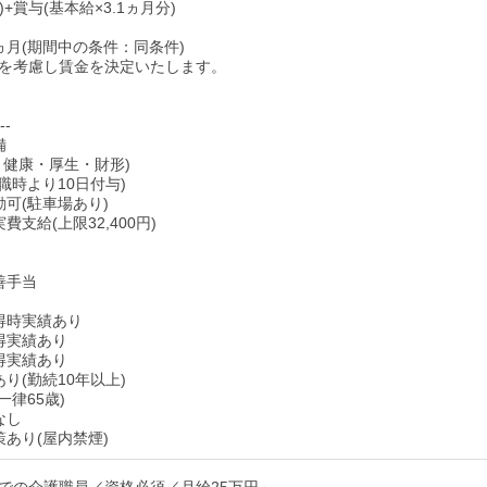
)+賞与(基本給×3.1ヵ月分)
ヵ月(期間中の条件：同条件)
を考慮し賃金を決定いたします。
--
備
・健康・厚生・財形)
職時より10日付与)
勤可(駐車場あり)
費支給(上限32,400円)
善手当
得時実績あり
得実績あり
得実績あり
り(勤続10年以上)
一律65歳)
なし
策あり(屋内禁煙)