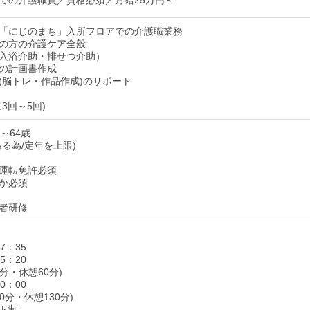
での介護職員／資格必須／月給25万円～
「にじのまち」入所フロアでの介護職業務
の方の介護ケア全般
入浴介助・排せつ介助）
の計画書作成
(脳トレ・作品作成)のサポート
3回～5回)
～64歳
る為/定年を上限)
運転免許必須
か必須
者研修
17：35
15：20
0分・休憩60分)
10：00
0分・休憩130分)
フト制