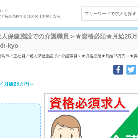
職ナビ」
など福島県内で介護のお仕事探しなら
老人保健施設での介護職員＞★資格必須★月給25
kh-kyo
島市／正社員／老人保健施設での介護職員＞★資格必須★月給25万円～★昇給・賞与あ
／月給25万円～