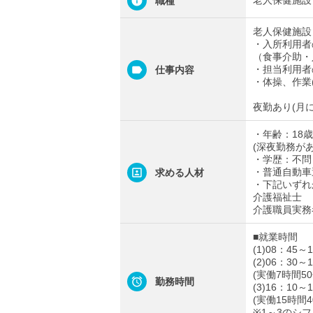
老人保健施設
職種
老人保健施設
・入所利用者
（食事介助・
・担当利用者
仕事内容
・体操、作業
夜勤あり(月に
・年齢：18歳
(深夜勤務があ
・学歴：不問
・普通自動車
求める人材
・下記いずれ
介護福祉士
介護職員実務
■就業時間
(1)08：45～
(2)06：30～
(実働7時間5
勤務時間
(3)16：10～
(実働15時間4
※1～3のシ