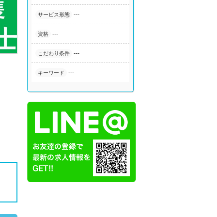
---
サービス形態
---
資格
---
こだわり条件
。
---
キーワード