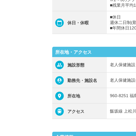
■残業月平均
■休日
週休二日制(
休日・休暇
■年間休日12
所在地・アクセス
老人保健施設
施設形態
老人保健施設
勤務先・施設名
960-825
所在地
飯坂線 上松
アクセス