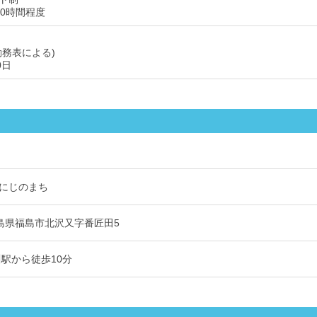
10時間程度
勤務表による)
0日
にじのまち
1 福島県福島市北沢又字番匠田5
川駅から徒歩10分