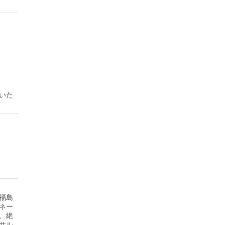
いた
福島
ネー
、絶
サル