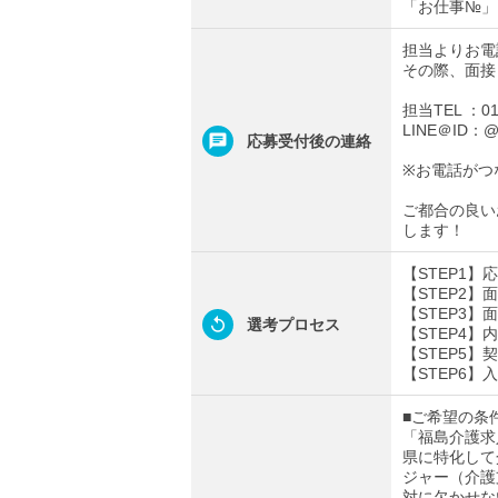
「お仕事№」
担当よりお電
その際、面接
担当TEL ：012
LINE＠ID：@t
応募受付後の連絡
※お電話がつ
ご都合の良い
します！
【STEP1
【STEP2
【STEP3
選考プロセス
【STEP4
【STEP5】
【STEP6】
■ご希望の条
「福島介護求
県に特化して
ジャー（介護
対に欠かせな