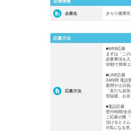
企業情報
きらり健康生
企業名
応募方法
■WEB応募
まずは「この
必要事項を入
30秒で簡単
■LINE応募
24時間 電話
夜間や土日祝
「友だち追加
応募方法
登録後、お名
■電話応募
受付時間/全日0
ご応募の際「
頂けるとスム
※気になる求