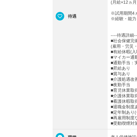
(月給×12ヵ月
※試用期間4
待遇
※経験・能力
----待遇詳細--
■社会保健完
(雇用・労災
■有給休暇(入
■マイカー通
■通勤手当：実
■昇給あり
■賞与あり
■介護処遇改
■夜勤手当
■育児休業取
■介護休業取
■看護休暇取
■退職金制度あ
■定年制あり(
■再雇用制度
■受動喫煙対