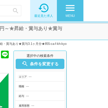

menu

最近見た求人
MENU
万円～★昇給・賞与あり★賞与
り★賞与3.1ヶ月分★855-ca-f-kh-kyo
選択中の検索条件

条件を変更する
---
エリア
---
職種
---
給与
---
雇用形態