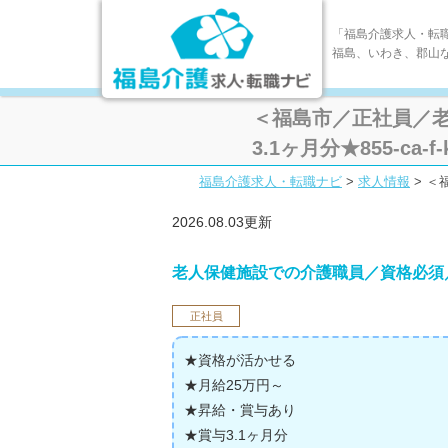
「福島介護求人・転
福島、いわき、郡山
＜福島市／正社員／
3.1ヶ月分★855-ca-f-
福島介護求人・転職ナビ
>
求人情報
>
＜福
2026.08.03更新
老人保健施設での介護職員／資格必須
正社員
★資格が活かせる
★月給25万円～
★昇給・賞与あり
★賞与3.1ヶ月分