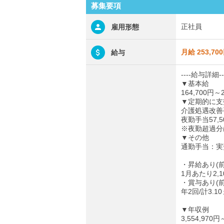
募集要項
正社員
雇用形態
月給 253,70
給与
----給与詳細--
▼基本給
164,700円～2
▼定期的に支
介護処遇改善手当
夜勤手当57,5
※夜勤超過分は
▼その他
通勤手当：実費
・昇給あり(
1月あたり2,1
・賞与あり(
年2回/計3.1
▼年収例
3,554,970円