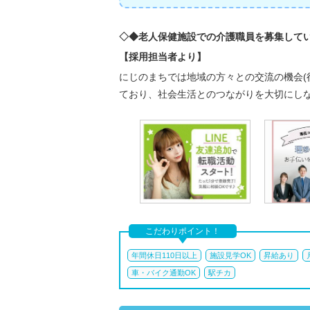
◇◆老人保健施設での介護職員を募集して
【採用担当者より】
にじのまちでは地域の方々との交流の機会(
ており、社会生活とのつながりを大切にし
こだわりポイント！
年間休日110日以上
施設見学OK
昇給あり
車・バイク通勤OK
駅チカ