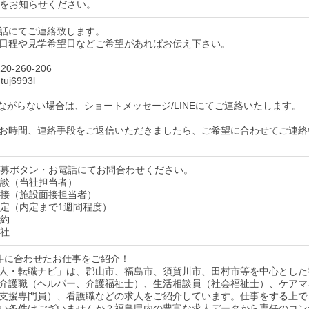
をお知らせください。
話にてご連絡致します。
日程や見学希望日などご希望があればお伝え下さい。
0-260-206
uj6993l
ながらない場合は、ショートメッセージ/LINEにてご連絡いたします。
お時間、連絡手段をご返信いただきましたら、ご希望に合わせてご連絡
】応募ボタン・お電話にてお問合わせください。
】面談（当社担当者）
】面接（施設面接担当者）
】内定（内定まで1週間程度）
契約
入社
件に合わせたお仕事をご紹介！
人・転職ナビ」は、郡山市、福島市、須賀川市、田村市等を中心とした
介護職（ヘルパー、介護福祉士）、生活相談員（社会福祉士）、ケアマ
支援専門員）、看護職などの求人をご紹介しています。仕事をする上で
い条件はございませんか？福島県内の豊富な求人データから専任のコン