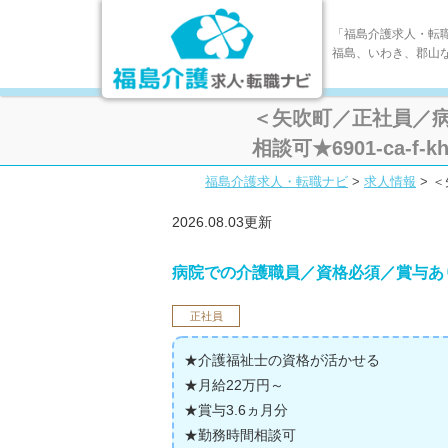
「福島介護求人・転
福島、いわき、郡山
＜矢吹町／正社員／病
相談可★6901-ca-f-kh
福島介護求人・転職ナビ
>
求人情報
>
＜
2026.08.03更新
病院での介護職員／資格必須／賞与あ
正社員
★介護福祉士の資格が活かせる
★月給22万円～
★賞与3.6ヵ月分
★勤務時間相談可