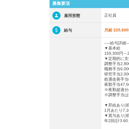
募集要項
正社員
雇用形態
月給 225,60
給与
----給与詳細--
▼基本給
159,300円～2
▼定期的に支
調整手当2,80
職務手当6,00
研究手当2,00
処遇改善手当8
夜勤手当47,5
※夜勤超過分は
※調整手当は
▼昇給あり(
1月あたり7,1
▼賞与あり(
年2回/計3.6