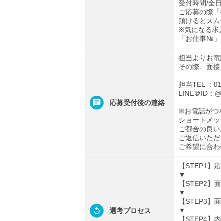
受付時間/全日0
ご応募の際「
頂けるとスム
※気になる求
「お仕事№」
担当よりお電
その際、面接
担当TEL ：012
LINE＠ID：@t
応募受付後の連絡
※お電話がつ
ショートメッ
ご都合の良い
ご返信いただ
ご希望に合わ
【STEP1
▼
【STEP2
▼
【STEP3
▼
選考プロセス
【STEP4