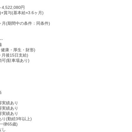
～4,522,080円
)+賞与(基本給×3.6ヶ月)
ヶ月(期間中の条件：同条件)
--
備
・健康・厚生・財形)
ヶ月後15日支給)
勤可(駐車場あり)
当
得実績あり
得実績あり
得実績あり
り(勤続3年以上)
一律65歳)
なし