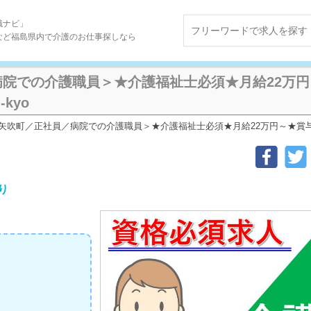
職ナビ」
など福島県内で介護のお仕事探しなら
院での介護職員＞★介護福祉士必須★月給22万円
-kyo
矢吹町／正社員／病院での介護職員＞★介護福祉士必須★月給22万円～★賞与3.6ヵ月
り