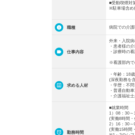
■受動喫煙対
※駐車場含め
病院での介護
職種
外来・入院病
・患者様の介
・診療時の看
仕事内容
※看護部内で
・年齢：18歳
(深夜勤務を
・学歴：不問
求める人材
・普通自動車
・介護福祉士
■就業時間
1）08：30～
(実働8時間・
2）16：30～
(実働15時間
勤務時間
※1～2のシ