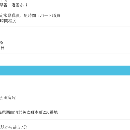
早番・遅番あり
定常勤職員、短時間→パート職員
1時間程度
る
8日
会田病院
3 福島県西白河郡矢吹町本町216番地
吹駅から徒歩7分