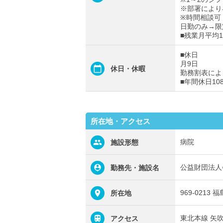
※部署により
※時間相談可
日勤のみ→限
■残業月平均
■休日
月9日
休日・休暇
勤務割表によ
■年間休日10
所在地・アクセス
病院
施設形態
公益財団法人
勤務先・施設名
969-021
所在地
東北本線 矢
アクセス