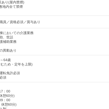
策あり(屋内禁煙)
敷地内全て禁煙
職員／資格必須／賞与あり
棟においての介護業務
助、世話
護補助業務
の異動あり
～64歳
含むため・定年を上限)
運転免許必須
必須
17：00
休憩60分)
09：00
・休憩60分)
フト制