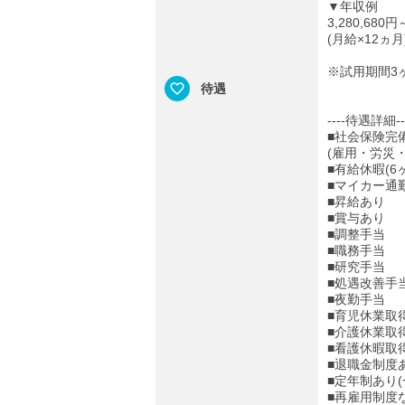
▼年収例
3,280,680円
(月給×12ヵ月
※試用期間3
待遇
----待遇詳細--
■社会保険完
(雇用・労災
■有給休暇(6
■マイカー通
■昇給あり
■賞与あり
■調整手当
■職務手当
■研究手当
■処遇改善手
■夜勤手当
■育児休業取
■介護休業取
■看護休暇取
■退職金制度あ
■定年制あり(
■再雇用制度