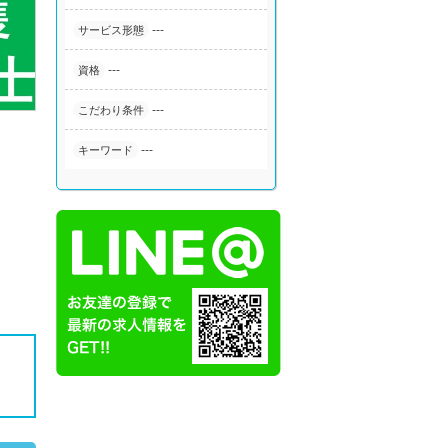
---
サービス形態
---
資格
---
こだわり条件
---
キーワード