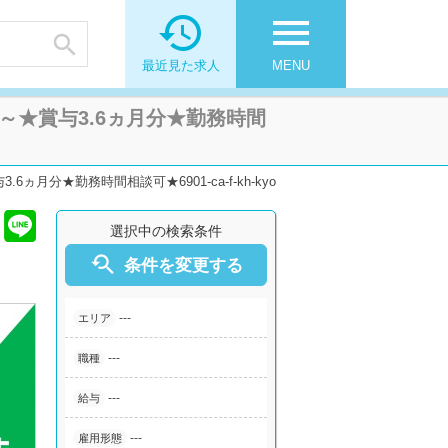

menu

最近見た求人
MENU
～★賞与3.6ヵ月分★勤務時間
分★勤務時間相談可★6901-ca-f-kh-kyo
選択中の検索条件

条件を変更する
---
エリア
---
職種
---
給与
---
雇用形態