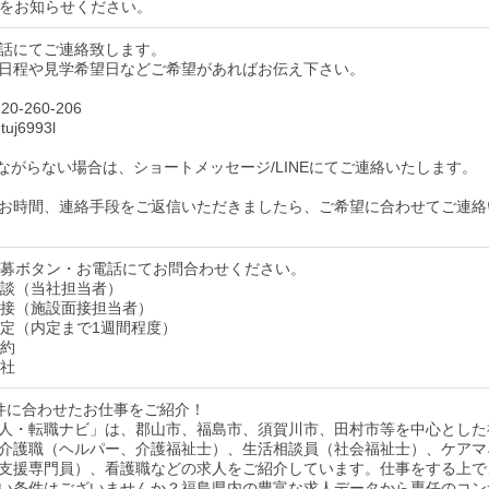
をお知らせください。
話にてご連絡致します。
日程や見学希望日などご希望があればお伝え下さい。
0-260-206
uj6993l
ながらない場合は、ショートメッセージ/LINEにてご連絡いたします。
お時間、連絡手段をご返信いただきましたら、ご希望に合わせてご連絡
】応募ボタン・お電話にてお問合わせください。
】面談（当社担当者）
】面接（施設面接担当者）
】内定（内定まで1週間程度）
契約
入社
件に合わせたお仕事をご紹介！
人・転職ナビ」は、郡山市、福島市、須賀川市、田村市等を中心とした
介護職（ヘルパー、介護福祉士）、生活相談員（社会福祉士）、ケアマ
支援専門員）、看護職などの求人をご紹介しています。仕事をする上で
い条件はございませんか？福島県内の豊富な求人データから専任のコン