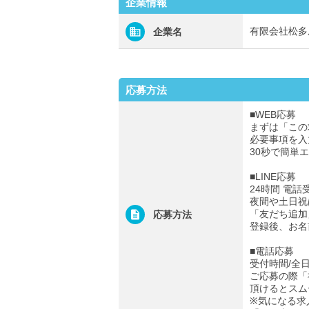
企業情報
有限会社松多
企業名
応募方法
■WEB応募
まずは「この
必要事項を入
30秒で簡単
■LINE応募
24時間 電話
夜間や土日祝
「友だち追加
応募方法
登録後、お名
■電話応募
受付時間/全日0
ご応募の際「
頂けるとスム
※気になる求