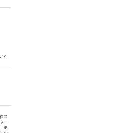
いた
福島
ネー
、絶
サル