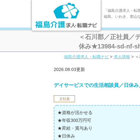
「福島介護求人・転
福島、いわき、郡山
＜石川郡／正社員／デ
休み★13984-sd-nf-sh
福島介護求人・転職ナビ
>
求人情報
>
＜
2026.08.03更新
デイサービスでの生活相談員／日休み
正社員
★資格が活かせる
★年収300万円可
★昇給・賞与あり
★日休み