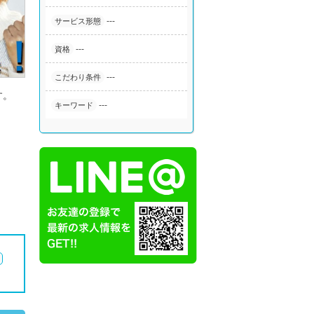
---
サービス形態
---
資格
---
こだわり条件
す。
---
キーワード