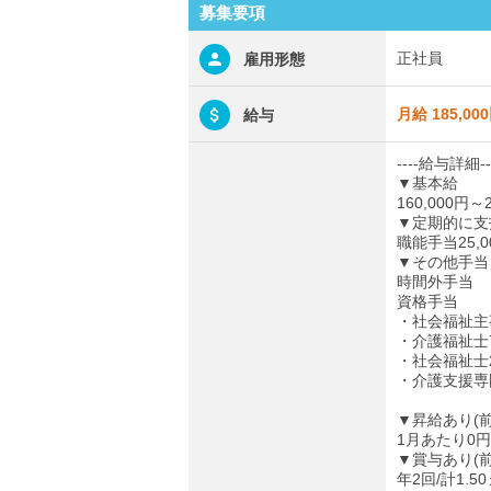
募集要項
正社員
雇用形態
月給 185,00
給与
----給与詳細--
▼基本給
160,000円～2
▼定期的に支
職能手当25,0
▼その他手当
時間外手当
資格手当
・社会福祉主事
・介護福祉士7
・社会福祉士2
・介護支援専門
▼昇給あり(
1月あたり0円～
▼賞与あり(
年2回/計1.5