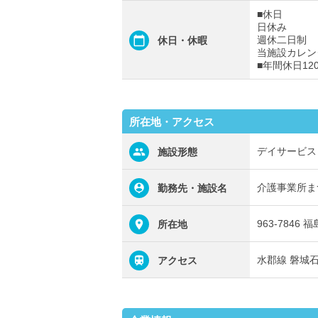
■休日
日休み
週休二日制
休日・休暇
当施設カレン
■年間休日12
所在地・アクセス
デイサービス
施設形態
介護事業所ま
勤務先・施設名
963-7846
所在地
水郡線 磐城
アクセス