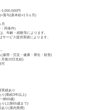
～3,000,000円
)+賞与(基本給×1.5ヵ月)
ヵ月
件：同条件)
は、年齢・経験等によります。
はサービス提供実績によります。
--
入(雇用・労災・健康・厚生・財形)
ヶ月後10日支給)
勤可
得実績あり
り(勤続3年以上)
一律60歳)
り(上限65歳まで)
策あり(屋内禁煙)