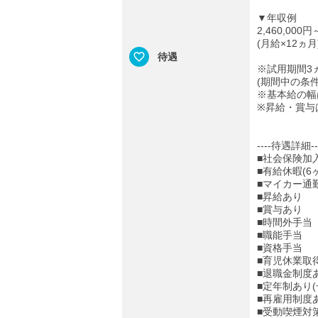
▼年収例
2,460,000円
(月給×12ヵ月
待遇
※試用期間3
(期間中の条
※基本給の幅
※昇給・賞与
----待遇詳細--
■社会保険加
■有給休暇(6
■マイカー通
■昇給あり
■賞与あり
■時間外手当
■職能手当
■資格手当
■育児休業取
■退職金制度あ
■定年制あり(
■再雇用制度あ
■受動喫煙対