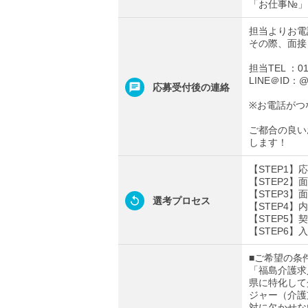
「お仕事№」
担当よりお電
その際、面接
担当TEL ：012
LINE＠ID：@t
応募受付後の連絡
※お電話がつ
ご都合の良い
します！
【STEP1
【STEP2
【STEP3
選考プロセス
【STEP4
【STEP5】
【STEP6】
■ご希望の条
「福島介護求
県に特化して
ジャー（介護
対に欠かせな