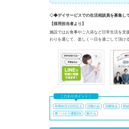
◇◆デイサービスでの生活相談員を募集し
【採用担当者より】
施設ではお食事やご入浴など日常生活を支
わりを通じて、楽しく一日を過ごして頂け
こだわりポイント！
年間休日110日以上
日勤のみ
日曜休み
昇
車・バイク通勤OK
駅チカ