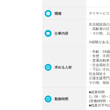
デイサービス
職種
生活相談員の
・高齢者の日
・その他、上
仕事内容
※経験がある
・年齢：59歳
・学歴：不問
・普通自動車
・社会福祉主
求める人材
・下記いすれ
社会福祉士
介護支援専門
その他、福祉
■就業時間
1）08：00～
勤務時間
(実働8時間・
■残業月平均