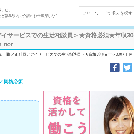
職ナビ」
など福島県内で介護のお仕事探しなら
イサービスでの生活相談員＞★資格必須★年収30
-nor
石川郡／正社員／デイサービスでの生活相談員＞★資格必須★年収300万円可★昇給・賞
／資格必須