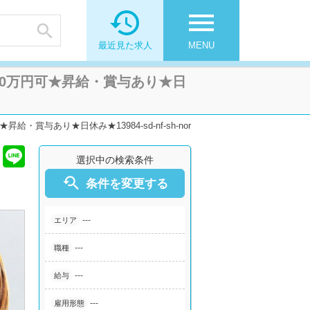

menu

最近見た求人
MENU
0万円可★昇給・賞与あり★日
与あり★日休み★13984-sd-nf-sh-nor
選択中の検索条件

条件を変更する
---
エリア
---
職種
---
給与
---
雇用形態